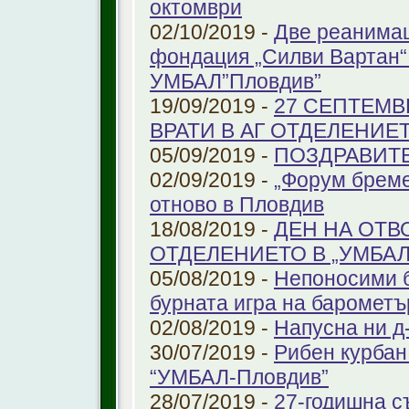
октомври
02/10/2019 -
Две реанимац
фондация „Силви Вартан“
УМБАЛ”Пловдив”
19/09/2019 -
27 СЕПТЕМВ
ВРАТИ В АГ ОТДЕЛЕНИЕ
05/09/2019 -
ПОЗДРАВИТЕЛ
02/09/2019 -
„Форум бреме
отново в Пловдив
18/08/2019 -
ДЕН НА ОТВ
ОТДЕЛЕНИЕТО В „УМБА
05/08/2019 -
Непоносими б
бурната игра на барометъ
02/08/2019 -
Напусна ни д
30/07/2019 -
Рибен курбан 
“УМБАЛ-Пловдив”
28/07/2019 -
27-годишна с