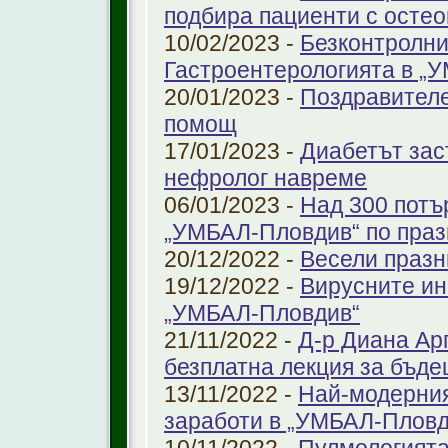
подбира пациенти с остео
10/02/2023 -
Безконтролни
Гастроентерологията в „
20/01/2023 -
Поздравителе
помощ
17/01/2023 -
Диабетът зас
нефролог навреме
06/01/2023 -
Над 300 потъ
„УМБАЛ-Пловдив“ по праз
20/12/2022 -
Весели празн
19/12/2022 -
Вирусните ин
„УМБАЛ-Пловдив“
21/11/2022 -
Д-р Диана Ар
безплатна лекция за бъд
13/11/2022 -
Най-модерния
заработи в „УМБАЛ-Пловд