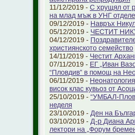
11/12/2019 -
С хрущял от 
на млад мъж в УНГ отдел
09/12/2019 -
Навръх Нику
05/12/2019 -
ЧЕСТИТ НИК
04/12/2019 -
Поздравителе
християнското семейство
14/11/2019 -
Честит Архан
07/11/2019 -
ЕГ „Иван Ваз
“Пловдив” в помощ на Не
06/11/2019 -
Неонатология
висок клас кувьоз от Асоц
25/10/2019 -
“УМБАЛ-Пловд
неделя
23/10/2019 -
Ден на Бълга
03/10/2019 -
Д-р Диана Ар
лектори на „Форум бремен