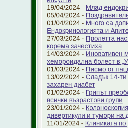
19/04/2024 -
Млад ендокр
05/04/2024 -
Поздравителе
01/04/2024 -
Много са доп
Ендокринологията и Апит
27/03/2024 -
Пролетта нас
корема зачестиха
14/03/2024 -
Иновативен м
хемороидална болест в 
01/03/2024 -
Писмо от пац
13/02/2024 -
Сладък 14-ти
захарен диабет
01/02/2024 -
Грипът преоб
всички възрастови групи
23/01/2024 -
Колоноскопият
дивертикули и тумори на 
11/01/2024 -
Клиниката по