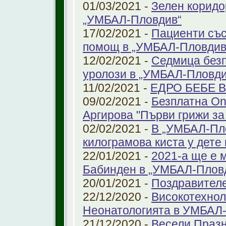
01/03/2021 -
Зелен коридо
„УМБАЛ-Пловдив“
17/02/2021 -
Пациенти със
помощ в „УМБАЛ-Пловдив
12/02/2021 -
Седмица безп
уролози в „УМБАЛ-Пловди
11/02/2021 -
ЕДРО БЕБЕ 
09/02/2021 -
Безплатна On
Аргирова "Първи грижи за
02/02/2021 -
В „УМБАЛ-Пло
килограмова киста у дете 
22/01/2021 -
2021-а ще е м
Бабинден в „УМБАЛ-Плов
20/01/2021 -
Поздравител
22/12/2020 -
Високотехнол
Неонатологията в УМБАЛ-
21/12/2020 -
Весели Праз