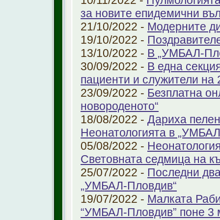
10/11/2022 -
Пулмологията
за новите епидемични въ
21/10/2022 -
Модерните ди
19/10/2022 -
Поздравител
13/10/2022 -
В „УМБАЛ-Пл
30/09/2022 -
В една секци
пациенти и служители на 
23/09/2022 -
Безплатна он
новороденото“
18/08/2022 -
Дариха пелен
Неонатологията в „УМБАЛ
05/08/2022 -
Неонатология
Световната седмица на к
25/07/2022 -
Последни два
„УМБАЛ-Пловдив“
19/07/2022 -
Малката Раби
“УМБАЛ-Пловдив” поне 3 