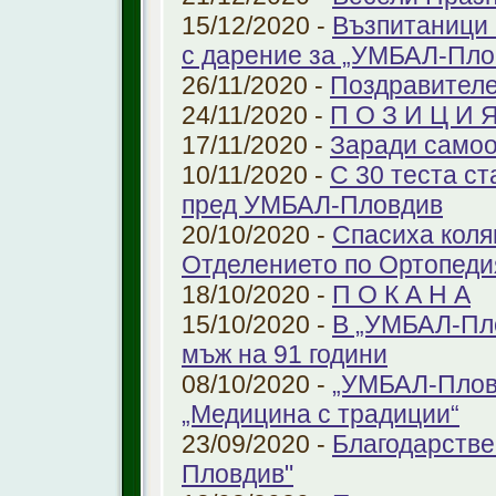
15/12/2020 -
Възпитаници 
с дарение за „УМБАЛ-Пло
26/11/2020 -
Поздравителе
24/11/2020 -
П О З И Ц И 
17/11/2020 -
Заради самоо
10/11/2020 -
С 30 теста с
пред УМБАЛ-Пловдив
20/10/2020 -
Спасиха коля
Отделението по Ортопеди
18/10/2020 -
П О К А Н А
15/10/2020 -
В „УМБАЛ-Пло
мъж на 91 години
08/10/2020 -
„УМБАЛ-Пловд
„Медицина с традиции“
23/09/2020 -
Благодарстве
Пловдив"