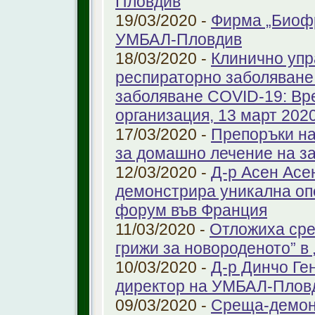
Пловдив
19/03/2020 -
Фирма „Биоф
УМБАЛ-Пловдив
18/03/2020 -
Клинично упр
респираторно заболяване 
заболяване COVID-19: Вр
организация, 13 март 2020 
17/03/2020 -
Препоръки на
за домашно лечение на з
12/03/2020 -
Д-р Асен Ас
демонстрира уникална оп
форум във Франция
11/03/2020 -
Отложиха сре
грижи за новороденото” 
10/03/2020 -
Д-р Динчо Ге
директор на УМБАЛ-Плов
09/03/2020 -
Среща-демонс