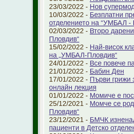
23/03/2022 -
Нов супермод
10/03/2022 -
Безплатни пр
отделението на “УМБАЛ -
02/03/2022 -
Второ дарени
Пловдив“
15/02/2022 -
Най-висок кл
на „УМБАЛ-Пловдив“
24/01/2022 -
Все повече п
21/01/2022 -
Бабин Ден
17/01/2022 -
Първи грижи 
онлайн лекция
01/01/2022 -
Момиче е пос
25/12/2021 -
Момче се род
Пловдив“
23/12/2021 -
БМЧК изненад
пациенти в Детско отдел