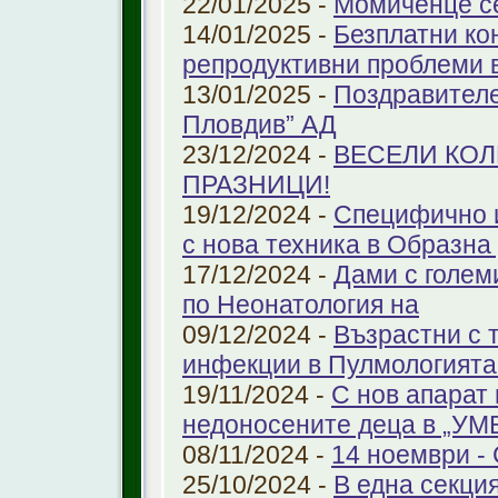
22/01/2025 -
Момиченце се
14/01/2025 -
Безплатни ко
репродуктивни проблеми
13/01/2025 -
Поздравителе
Пловдив” АД
23/12/2024 -
ВЕСЕЛИ КО
ПРАЗНИЦИ!
19/12/2024 -
Специфично 
с нова техника в Образна
17/12/2024 -
Дами с голем
по Неонатология на
09/12/2024 -
Възрастни с 
инфекции в Пулмологият
19/11/2024 -
С нов апарат
недоносените деца в „У
08/11/2024 -
14 ноември - 
25/10/2024 -
В една секци