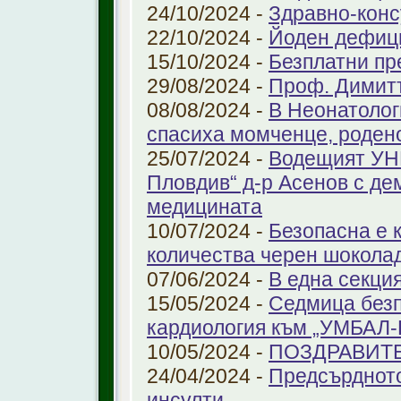
24/10/2024 -
Здравно-конс
22/10/2024 -
Йоден дефиц
15/10/2024 -
Безплатни пр
29/08/2024 -
Проф. Димит
08/08/2024 -
В Неонатолог
спасиха момченце, роден
25/07/2024 -
Водещият УНГ
Пловдив“ д-р Асенов с де
медицината
10/07/2024 -
Безопасна е 
количества черен шоколад
07/06/2024 -
В една секци
15/05/2024 -
Седмица безп
кардиология към „УМБАЛ
10/05/2024 -
ПОЗДРАВИТ
24/04/2024 -
Предсърдното
инсулти