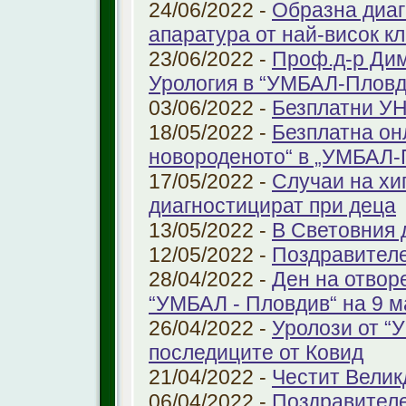
24/06/2022 -
Образна диаг
апаратура от най-висок к
23/06/2022 -
Проф.д-р Дим
Урология в “УМБАЛ-Пловд
03/06/2022 -
Безплатни УН
18/05/2022 -
Безплатна он
новороденото“ в „УМБАЛ-
17/05/2022 -
Случаи на хи
диагностицират при деца
13/05/2022 -
В Световния д
12/05/2022 -
Поздравител
28/04/2022 -
Ден на отвор
“УМБАЛ - Пловдив“ на 9 м
26/04/2022 -
Уролози от “
последиците от Ковид
21/04/2022 -
Честит Велик
06/04/2022 -
Поздравител