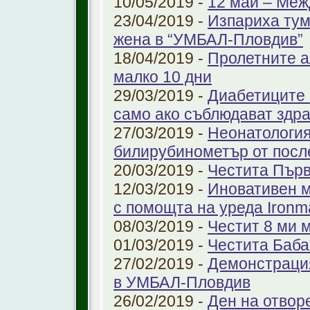
10/05/2019 -
12 май – Меж
23/04/2019 -
Изпариха тум
жена в “УМБАЛ-Пловдив”
18/04/2019 -
Пролетните а
малко 10 дни
29/03/2019 -
Диабетиците 
само ако съблюдават здр
27/03/2019 -
Неонатология
билирубинометър от посл
20/03/2019 -
Честита Пър
12/03/2019 -
Иновативен м
с помощта на уреда Ironm
08/03/2019 -
Честит 8 ми 
01/03/2019 -
Честита Баба
27/02/2019 -
Демонстрация
в УМБАЛ-Пловдив
26/02/2019 -
Ден на отвор