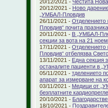
20/12/2021 -
Честита Нова
20/12/2021 -
Ново дарение
„УМБАЛ-Пловдив
26/11/2021 -
Отделението 
Пловдив“ почита празника
20/11/2021 -
В „УМБАЛ-Пло
секции за вота на 21 ноем
17/11/2021 -
Отделението 
Пловдив“ отбелязва Свет
13/11/2021 -
Една секция з
останалите пациенти в „
05/11/2021 -
тделението по
апарат за измерване на к
03/11/2021 -
Медици от „У
безплатните кардиопрегле
20/10/2021 -
Благодарстве
18/10/2021 -
Поздравител