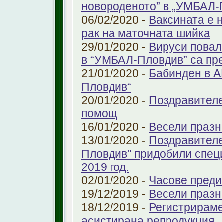
новороденото” в „УМБАЛ-
06/02/2020 -
Ваксината е 
рак на маточната шийка
29/01/2020 -
Вируси повал
в “УМБАЛ-Пловдив” са пр
21/01/2020 -
Бабинден в А
Пловдив“
20/01/2020 -
Поздравителе
помощ
16/01/2020 -
Весели празн
13/01/2020 -
Поздравителе
Пловдив" придобили спец
2019 год.
02/01/2020 -
Часове преди
19/12/2019 -
Весели празн
18/12/2019 -
Регистрираме
aсистирана репродукция