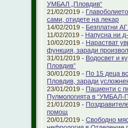
УМБАЛ „Пловдив“
21/02/2019 -
Главоболието
сами, отидете на лекар
14/02/2019 -
Безплатни АГ
11/02/2019 -
Напусна ни д
10/02/2019 -
Нарастват ув
функция, заради произво
31/01/2019 -
Водосвет и к
Пловдив”
30/01/2019 -
По 15 деца в
Пловдив, заради усложне
23/01/2019 -
Пациенти с п
Пулмологията в “УМБАЛ-
21/01/2019 -
Поздравителе
помощ
20/01/2019 -
Свободно мяс
нефрология в Отделение п