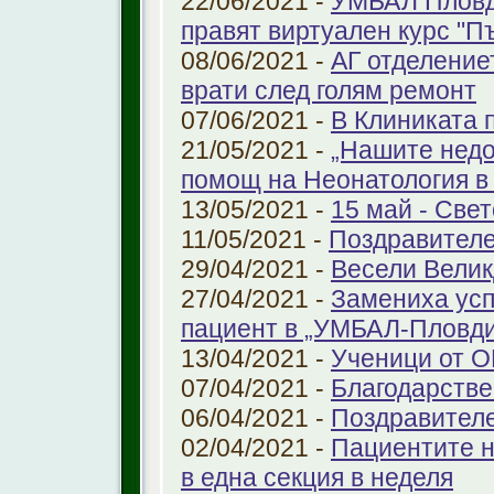
22/06/2021 -
УМБАЛ Пловд
правят виртуален курс "П
08/06/2021 -
АГ отделение
врати след голям ремонт
07/06/2021 -
В Клиниката 
21/05/2021 -
„Нашите недо
помощ на Неонатология в
13/05/2021 -
15 май - Свет
11/05/2021 -
Поздравителе
29/04/2021 -
Весели Велик
27/04/2021 -
Замениха усп
пациент в „УМБАЛ-Пловди
13/04/2021 -
Ученици от О
07/04/2021 -
Благодарстве
06/04/2021 -
Поздравител
02/04/2021 -
Пациентите н
в една секция в неделя