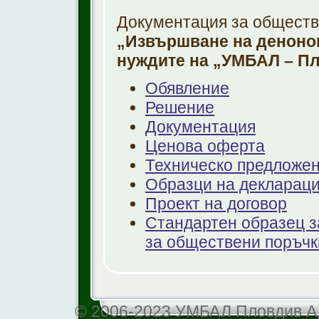
Документация за обществе
„Извършване на деноно
нуждите на „УМБАЛ – П
Обявление
Решение
Документация
Ценова оферта
Техническо предложе
Образци на декларац
Проект на договор
Стандартен образец з
за обществени поръч
© 2006-2023 УМБАЛ Пловдив АД