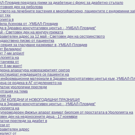
Л-Пловдив предлага грижи за диабетици с фокус за диабетно стъпало
етовния ден на риболова
ството на лечебните растения е многофакторно, пациентите с ендокринни за
от тях
огията в
Мила Асенова от „УМБАЛ-Пловдив
да в Здравно-консултативен център - „УМБАЛ-Пловдив"
й - Световен ден на кенгуру-грижата
равителен адрес за 12 май - Световен ден на сестринството
одарствено писмо от пациентка
 секция за гласуване разкриват в „УМБАЛ-Пловдив
ит Великден!
ит 7-ми април!
ологията на
Станчева от
ит 8-ми март!
дерна апаратура новоразкритият сектор
ностицират нуждаещите се пациенти на
 информационни материали в Здравно-консултативен център към „УМБАЛ-П
деца се родиха в АГ-отделението на
латни урологични прегледи
ултация на тема
ние на
ЕЛИ КОЛЕДНИ И НОВОГОДИШНИ ПРАЗНИЦИ!
да в Здравно-консултативен център - „УМБАЛ-Пловдив"
ологията на
супермодерен фюжън апарат взимат биопсия от простатата в Урологията на
овен ден на недоносените деца - 17 ноември
латни прегледи за диабет в
рзи от
равителен адрес
иалист от