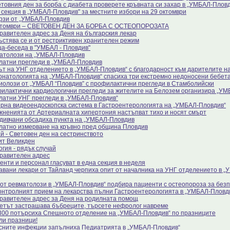
етовния ден за борба с диабета проверете кръвната си захар в „УМБАЛ-Плов
 секция в „УМБАЛ-Пловдив" за местните избори на 29 октомври
рзи от „УМБАЛ-Пловдив
ктомври – СВЕТОВЕН ДЕН ЗА БОРБА С ОСТЕОПОРОЗАТА
равителен адрес за Деня на българския лекар
ъстява се и от рестриктивен хранителен режим
а-беседа в "УМБАЛ - Пловдив"
атолози на „УМБАЛ-Пловдив
латни прегледи в „УМБАЛ-Пловдив
ът на УНГ отделението в „УМБАЛ-Пловдив“ с благодарност към дарителите на
онатологията на „УМБАЛ-Пловдив“ спасиха три екстремно недоносени бебет
иолози от „УМБАЛ “Пловдив” с профилактични прегледи в Стамболийски
илактични кардиологични прегледи за жителите на Белозем организира „У
латни УНГ прегледи в „УМБАЛ-Пловдив“
рна видеоендоскопска система в Гастроентерологията на „УМБАЛ-Пловдив“
жненията от Артериалната хипертония настъпват тихо и носят смърт
дивчани обсадиха пункта на „УМБАЛ-Пловдив
латно измерване на кръвно пред община Пловдив
й - Световен ден на сестринството
ит Великден
огия - рядък случай
равителен адрес
енти и персонал гласуват в една секция в неделя
авани лекари от Тайланд черпиха опит от началника на УНГ отделението в 
 от ревматолози в „УМБАЛ-Пловдив“ подбира пациенти с остеопороза за без
онтролният прием на лекарства пълни Гастроентерологията в „УМБАЛ-Пловд
равителен адрес за Деня на родилната помощ
етът застрашава бъбреците, търсете нефролог навреме
300 потърсиха Спешното отделение на „УМБАЛ-Пловдив“ по празниците
ли празници!
сните инфекции запълниха Педиатрията в „УМБАЛ-Пловдив“