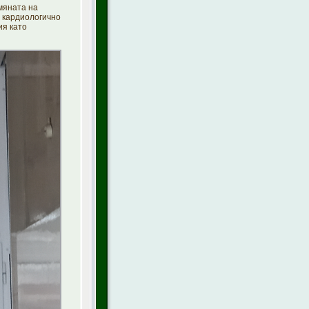
мяната на
о кардиологично
ия като