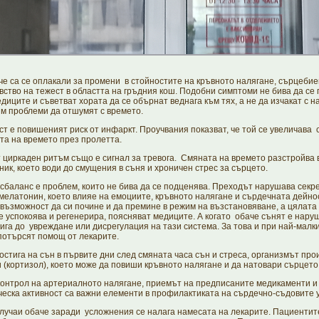
а се оплакали за промени в стойностите на кръвното налягане, сърцебиен
вство на тежест в областта на гръдния кош. Подобни симптоми не бива да се 
диците и съветват хората да се обърнат веднага към тях, а не да изчакат с 
м проблеми да отшумят с времето.
т е повишеният риск от инфаркт. Проучвания показват, че той се увеличава 
та на времето през пролетта.
аден ритъм също е сигнал за тревога. Смяната на времето разстройва
ник, което води до смущения в съня и хроничен стрес за сърцето.
баланс е проблем, които не бива да се подценява. Преходът нарушава секр
мелатонин, което влияе на емоциите, кръвното налягане и сърдечната дейнос
 възможност да си почине и да премине в режим на възстановяване, а цялата
е успокоява и регенерира, поясняват медиците. А когато обаче сънят е наруш
ига до увреждане или дисрегулация на тази система. За това и при най-малк
потърсят помощ от лекарите.
а на сън в първите дни след смяната часа сън и стреса, организмът про
 (кортизол), което може да повиши кръвното налягане и да натовари сърцето
ол на артериалното налягане, приемът на предписаните медикаменти и
еска активност са важни елементи в профилактиката на сърдечно-съдовите 
и обаче заради усложнения се налага намесата на лекарите. Пациентит