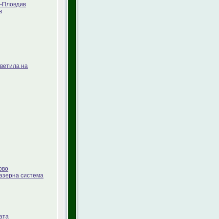
Л-Пловдив
в
ветила на
рво
лазерна система
ата