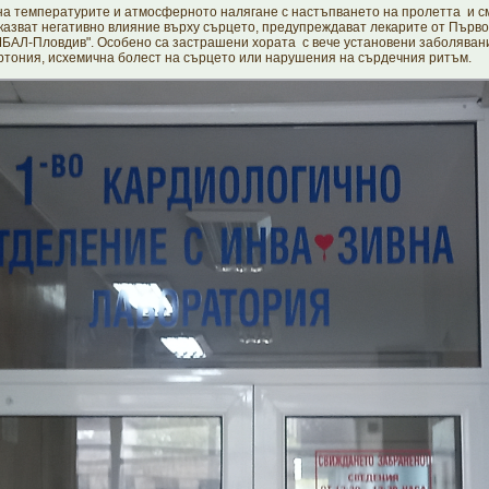
мпературите и атмосферното налягане с настъпването на пролетта и с
казват негативно влияние върху сърцето, предупреждават лекарите от Първ
БАЛ-Пловдив". Особено са застрашени хората с вече установени заболяван
тония, исхемична болест на сърцето или нарушения на сърдечния ритъм.