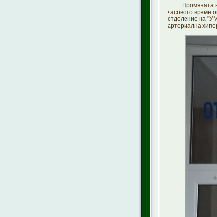
Промяната на те
часовото време о
отделение на "УМ
артериална хипер