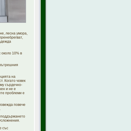
е, лесна умора,
пренебрегват,
надежда
с около 10% в
 вътрешния
ецията на
т. Когато човек
 му сърдечно-
ен и не е
ите проблеми е
извежда повече
.
 поддържането
усложнения.
е със