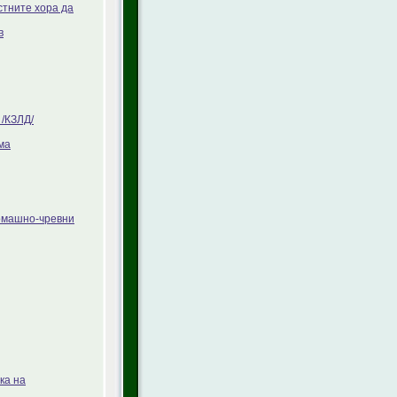
стните хора да
в
/КЗЛД/
ма
томашно-чревни
ка на