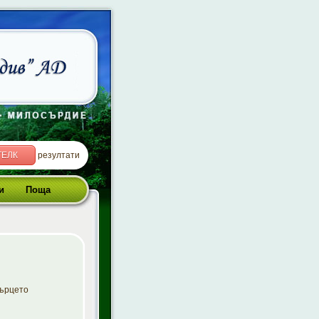
ТЕЛК
резултати
и
Поща
сърцето