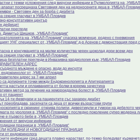
астни с тежки усложнения след вирусни инфекции в Пулмологията на „УМБА
в апарат посрещнаха Световния ден на недоносените деца в „УМБАЛ-Пловди
ември - Световен ден за борба с диабета
на секция гласуват в УМБАЛ-Пловдив
вно-консултативен център
н дефицит
латни прегледи
. Димитър Шишков, „УМБАЛ-Пловдив“
онатологията на „УМБАЛ-Пловдив“ спасиха момченце, родено с пневмония
щият УНГ специалист от „УМБАЛ-Пловдив“ д-р Асенов с демонстрация пред с
пасна е консумацията на малки количества черен шоколад дори всеки ден
на секция гласуват в „УМБАЛ-Пловдив“
ица безплатни прегледи в Инвазивна кардиология към „УМБАЛ-Пловдив
ДРАВИТЕЛЕН АДРЕС
сърдното мъждене е опасно, води до инсулти
 ендокринолог от „УМБАЛ-Пловдив
равителен адрес за 7-ми април
о са допирните точки между Ендокринологията и Апитерапията
етта настъпи и оплакванията от болки в корема зачестиха
ативен метод за лечение на хемороидална болест в „УМБАЛ-Пловдив
о от пациент
ък 14-ти февруари и за пациентите със захарен диабет
ът преобладава, засегнати са деца от всички възрастови групи
носкопията е скрининг, открива полипи, дивертикули и тумори на дебелото че
иката по урология в „УМБАЛ-Пловдив“ с последно поколение супер модерна 
че е първото бебе в „УМБАЛ-Пловдив
жнения от вирусни инфекции
годишни празници в „УМБАЛ-Пловдив“
ЕЛИ КОЛЕДНИ И НОВОГОДИШНИ ПРАЗНИЦИ!
ти от ендокринолога
сните инфекции сред децата плавно нарастват, по-тежко боледуват кърмачет