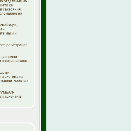
но отделение на
нието се
и състояния.
одпомагане на
смейкъри).
бен
ите маси и
рез регистрация
нционално
то-застрашаващо
други
та система на
томашно- чревния
 "УМБАЛ-
а пациенти в