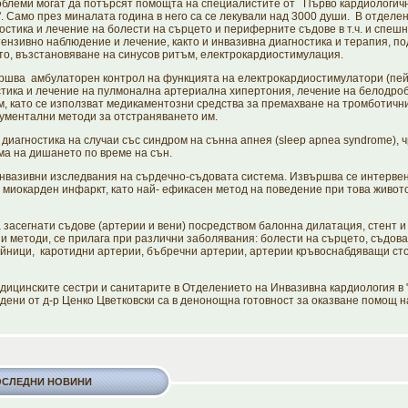
облеми могат да потърсят помощта на специалистите от Първо кардиологич
 Само през миналата година в него са се лекували над 3000 души. В отделе
стика и лечение на болести на сърцето и периферните съдове в т.ч. и спешн
ензивно наблюдение и лечение, както и инвазивна диагностика и терапия, п
о, възстановяване на синусов ритъм, електрокардиостимулация.
шва амбулаторен контрол на функцията на електрокардиостимулатори (пей
тика и лечение на пулмонална артериална хипертония, лечение на белодро
 като се използват медикаментозни средства за премахване на тромботичн
ументални методи за отстраняването им.
гностика на случаи със синдром на сънна апнея (sleep apnea syndrome), ч
ма на дишането по време на сън.
ивни изследвания на сърдечно-съдовата система. Извършва се интерве
 миокарден инфаркт, като най- ефикасен метод на поведение при това живо
егнати съдове (артерии и вени) посредством балонна дилатация, стент и 
 методи, се прилага при различни заболявания: болести на сърцето, съдова
айници, каротидни артерии, бъбречни артерии, артерии кръвоснабдяващи с
инските сестри и санитарите в Отделението на Инвазивна кардиология в
одени от д-р Ценко Цветковски са в денонощна готовност за оказване помощ н
ОСЛЕДНИ НОВИНИ