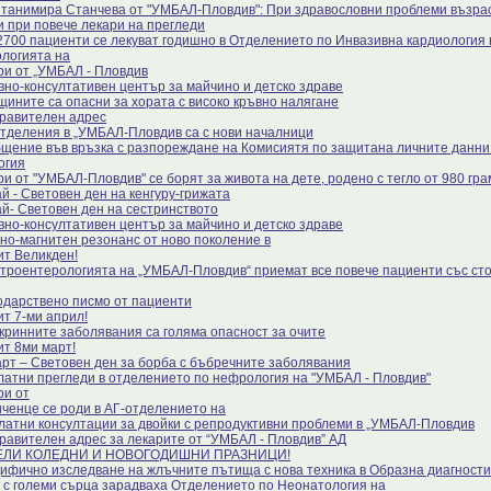
Станимира Станчева от "УМБАЛ-Пловдив": При здравословни проблеми възра
 и при повече лекари на прегледи
2700 пациенти се лекуват годишно в Отделението по Инвазивна кардиология 
ологията на
ри от „УМБАЛ - Пловдив
вно-консултативен център за майчино и детско здраве
щините са опасни за хората с високо кръвно налягане
равителен адрес
отделения в „УМБАЛ-Пловдив са с нови началници
щение във връзка с разпореждане на Комисиятя по защитана личните данни 
огия
ри от "УМБАЛ-Пловдив" се борят за живота на дете, родено с тегло от 980 гра
й - Световен ден на кенгуру-грижата
ай- Световен ден на сестринството
вно-консултативен център за майчино и детско здраве
но-магнитен резонанс от ново поколение в
ит Великден!
строентерологията на „УМБАЛ-Пловдив“ приемат все повече пациенти със с
одарствено писмо от пациенти
ит 7-ми април!
кринните заболявания са голяма опасност за очите
ит 8ми март!
арт – Световен ден за борба с бъбречните заболявания
латни прегледи в отделението по нефрология на "УМБАЛ - Пловдив"
ри от
ченце се роди в АГ-отделението на
латни консултации за двойки с репродуктивни проблеми в „УМБАЛ-Пловдив
равителен адрес за лекарите от “УМБАЛ - Пловдив” АД
ЕЛИ КОЛЕДНИ И НОВОГОДИШНИ ПРАЗНИЦИ!
ифично изследване на жлъчните пътища с нова техника в Образна диагности
 с големи сърца зарадваха Отделението по Неонатология на