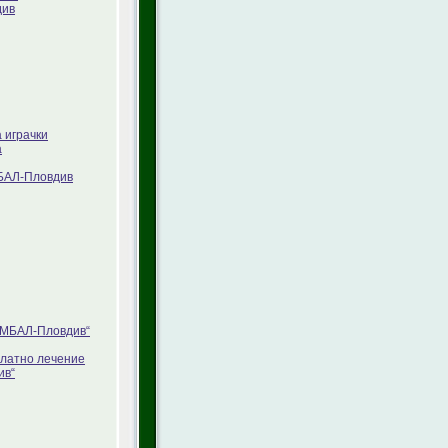
див
 играчки
а
МБАЛ-Пловдив
„УМБАЛ-Пловдив“
платно лечение
ив“