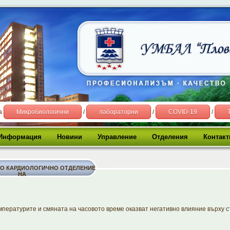
на
Микробиологични
/
лабораторни
/
COVID-19
/
Информация
Новини
Управление
Отделения
Контакт
ВО КАРДИОЛОГИЧНО ОТДЕЛЕНИЕ
НА
пературите и смяната на часовото време оказват негативно влияние върху 