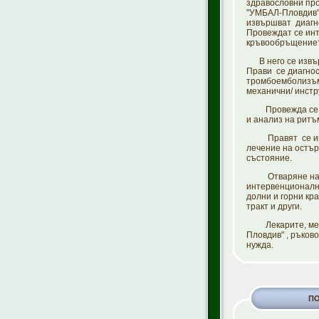
здравословни пр
"УМБАЛ-Пловдив".
извършват диагно
Провеждат се инт
кръвообръщениет
В него се извър
Прави се диагнос
тромбоемболизъм,
механични/ инстр
Провежда се диа
и анализ на ритъ
Правят се инваз
лечение на остър
състояние.
Отваряне на зас
интервенционални
долни и горни кр
тракт и други.
Лекарите, медиц
Пловдив" , ръков
нужда.
П