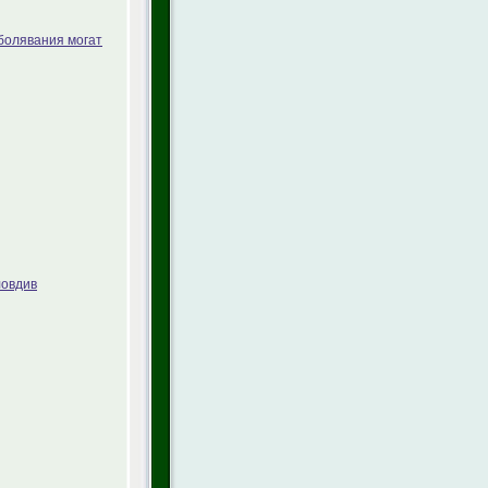
болявания могат
ловдив