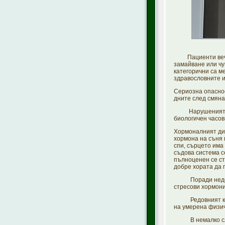
Пациенти вече с
замайване или чу
категорични са ме
здравословните и
Сериозна опаснос
дните след смяна
Нарушеният цирк
биологичен часов
Хормоналният дис
хормона на съня 
спи, сърцето има
съдова система с
пълноценен се ст
добре хората да 
Поради недостиг
стресови хормони
Редовният контр
на умерена физич
В немалко случа