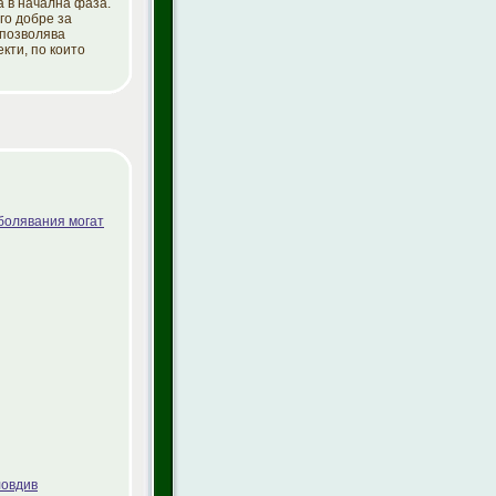
а в начална фаза.
го добре за
 позволява
кти, по които
болявания могат
ловдив