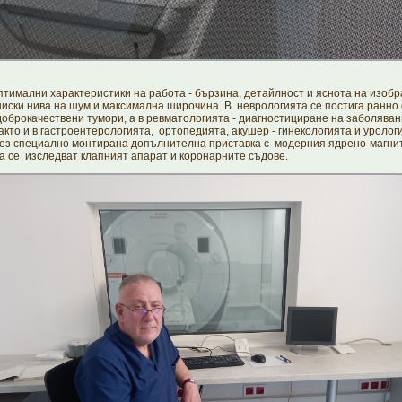
птимални характеристики на работа - бързина, детайлност и яснота на изоб
ниски нива на шум и максимална широчина. В неврологията се постига ранно
доброкачествени тумори, а в ревматологията - диагностициране на заболяван
акто и в гастроентерологията, ортопедията, акушер - гинекологията и уролог
рез специално монтирана допълнителна приставка с модерния ядрено-магни
 се изследват клапният апарат и коронарните съдовe.