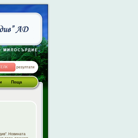
ТЕЛК
резултати
и
Поща
див". Новината