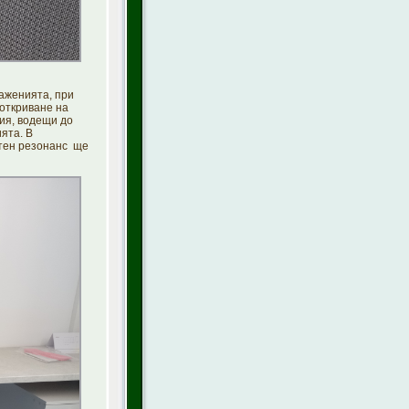
раженията, при
 откриване на
ия, водещи до
ията. В
тен резонанс ще