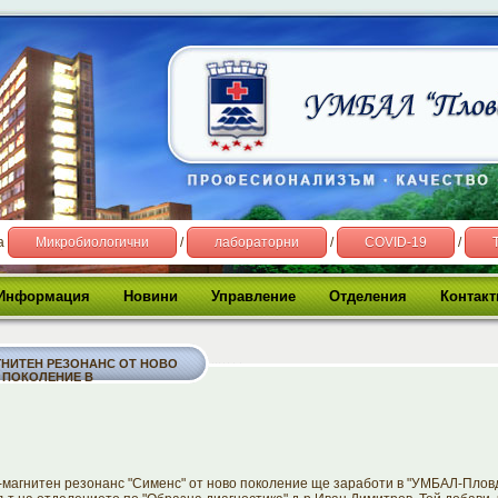
на
Микробиологични
/
лабораторни
/
COVID-19
/
Информация
Новини
Управление
Отделения
Контакт
НИТЕН РЕЗОНАНС ОТ НОВО
ПОКОЛЕНИЕ В
магнитен резонанс "Сименс" от ново поколение ще заработи в "УМБАЛ-Плов