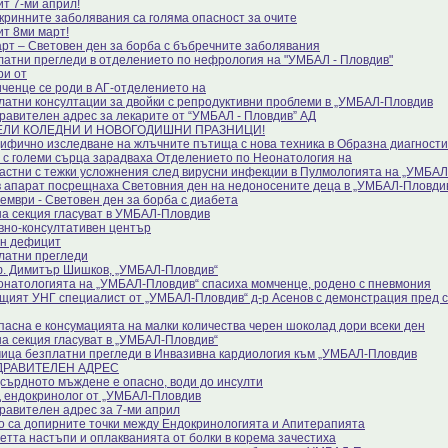
ит 7-ми април!
кринните заболявания са голяма опасност за очите
ит 8ми март!
арт – Световен ден за борба с бъбречните заболявания
латни прегледи в отделението по нефрология на "УМБАЛ - Пловдив"
ри от
ченце се роди в АГ-отделението на
латни консултации за двойки с репродуктивни проблеми в „УМБАЛ-Пловдив
равителен адрес за лекарите от “УМБАЛ - Пловдив” АД
ЕЛИ КОЛЕДНИ И НОВОГОДИШНИ ПРАЗНИЦИ!
ифично изследване на жлъчните пътища с нова техника в Образна диагности
 с големи сърца зарадваха Отделението по Неонатология на
астни с тежки усложнения след вирусни инфекции в Пулмологията на „УМБА
в апарат посрещнаха Световния ден на недоносените деца в „УМБАЛ-Пловди
ември - Световен ден за борба с диабета
на секция гласуват в УМБАЛ-Пловдив
вно-консултативен център
н дефицит
латни прегледи
. Димитър Шишков, „УМБАЛ-Пловдив“
онатологията на „УМБАЛ-Пловдив“ спасиха момченце, родено с пневмония
щият УНГ специалист от „УМБАЛ-Пловдив“ д-р Асенов с демонстрация пред с
пасна е консумацията на малки количества черен шоколад дори всеки ден
на секция гласуват в „УМБАЛ-Пловдив“
ица безплатни прегледи в Инвазивна кардиология към „УМБАЛ-Пловдив
ДРАВИТЕЛЕН АДРЕС
сърдното мъждене е опасно, води до инсулти
 ендокринолог от „УМБАЛ-Пловдив
равителен адрес за 7-ми април
о са допирните точки между Ендокринологията и Апитерапията
етта настъпи и оплакванията от болки в корема зачестиха