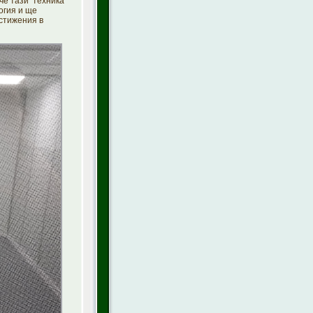
че тази техника
огия и ще
стижения в