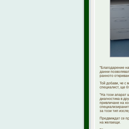
"Благодарение на
данни позволяват
ранното откриван
Той добави, че с
специалист, ще б
"На този апарат 
диагностика в др
привличане на хо
специализираните
за този тип изсл
Предвиждат се пр
на желаещи.