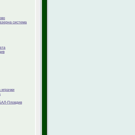
рво
лазерна система
ата
див
 играчки
а
МБАЛ-Пловдив