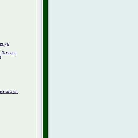
ка на
Л-Пловдив
в
ветила на