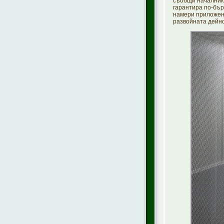
съобщи началникъ
гарантира по-бър
намери приложени
развойната дейно