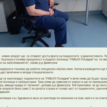
 новия апарат ще се отварят доста врати за пациентите в диагностиката. Т
 бързина и голяма прецизност и издигат болница "УМБАЛ-Пловдив" на по-вис
е на заболяванията", заяви д-р Димитров.
 модерната техника ще работи специално обучен екип. Негов ръководител ще 
ъдат включени и млади специализанти.
ще се преглеждат пациентите на "УМБАЛ-Пловдив" и вече няма да бъдат пра
уги болници и лаборатории. Така няма да зависим от никого и ще се превърнем
ра, имащи нужда от лечение", добави д-р Димитров. Той припомни, че до нео
 апарати бяха само 2 за цялата страна и тогава част от пациентите „притич
едвания.
еговори със Здравната каса за прегледи по клинични пътеки, както и за пла