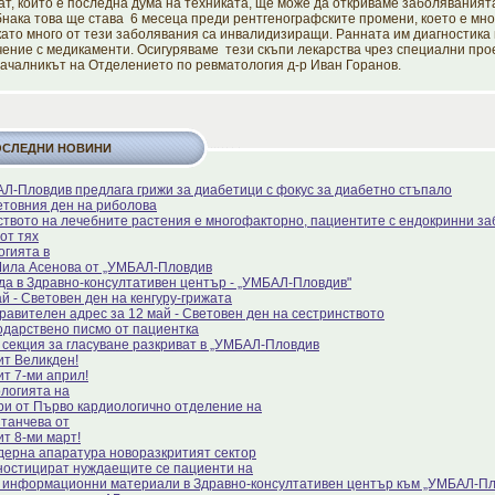
ат, който е последна дума на техниката, ще може да откриваме заболяваният
нака това ще става 6 месеца преди рентгенографските промени, което е мно
като много от тези заболявания са инвалидизиращи. Ранната им диагностика
ение с медикаменти. Осигуряваме тези скъпи лекарства чрез специални прое
началникът на Отделението по ревматология д-р Иван Горанов.
ОСЛЕДНИ НОВИНИ
Л-Пловдив предлага грижи за диабетици с фокус за диабетно стъпало
етовния ден на риболова
ството на лечебните растения е многофакторно, пациентите с ендокринни за
от тях
огията в
Мила Асенова от „УМБАЛ-Пловдив
да в Здравно-консултативен център - „УМБАЛ-Пловдив"
й - Световен ден на кенгуру-грижата
равителен адрес за 12 май - Световен ден на сестринството
одарствено писмо от пациентка
 секция за гласуване разкриват в „УМБАЛ-Пловдив
ит Великден!
ит 7-ми април!
ологията на
ри от Първо кардиологично отделение на
Станчева от
ит 8-ми март!
дерна апаратура новоразкритият сектор
ностицират нуждаещите се пациенти на
 информационни материали в Здравно-консултативен център към „УМБАЛ-П