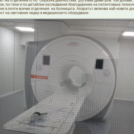
т на отделението по "Образна диагностика" д-р Иван Димитров. Той добави, 
зи, по-тихи и по-детайлни изследвания благодарение на патентована технол
е в почти всички отделения на болницата. Апаратът включва най-новите до
ст на световния лидер в медицинското оборудване.