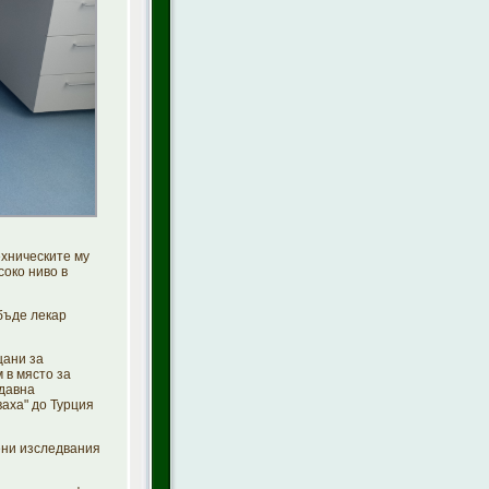
ехническите му
око ниво в
бъде лекар
щани за
 в място за
тдавна
ваха" до Турция
тени изследвания