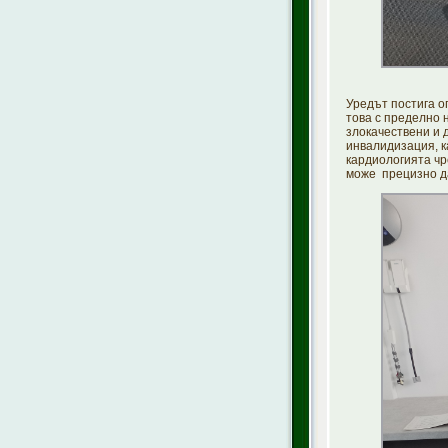
Уредът постига о
това с пределно 
злокачествени и 
инвалидизация, к
кардиологията ч
може прецизно да