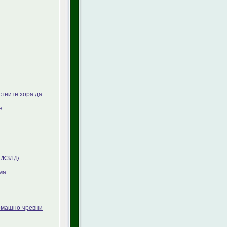
стните хора да
в
/КЗЛД/
ма
томашно-чревни