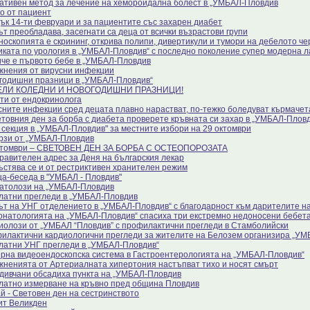
ативен метод за лечение на хемороидална болест в „УМБАЛ-Пловдив
о от пациент
ък 14-ти февруари и за пациентите със захарен диабет
ът преобладава, засегнати са деца от всички възрастови групи
носкопията е скрининг, открива полипи, дивертикули и тумори на дебелото че
иката по урология в „УМБАЛ-Пловдив“ с последно поколение супер модерна 
че е първото бебе в „УМБАЛ-Пловдив
жнения от вирусни инфекции
годишни празници в „УМБАЛ-Пловдив“
ЕЛИ КОЛЕДНИ И НОВОГОДИШНИ ПРАЗНИЦИ!
ти от ендокринолога
сните инфекции сред децата плавно нарастват, по-тежко боледуват кърмачет
етовния ден за борба с диабета проверете кръвната си захар в „УМБАЛ-Плов
 секция в „УМБАЛ-Пловдив" за местните избори на 29 октомври
рзи от „УМБАЛ-Пловдив
ктомври – СВЕТОВЕН ДЕН ЗА БОРБА С ОСТЕОПОРОЗАТА
равителен адрес за Деня на българския лекар
ъстява се и от рестриктивен хранителен режим
а-беседа в "УМБАЛ - Пловдив"
атолози на „УМБАЛ-Пловдив
латни прегледи в „УМБАЛ-Пловдив
ът на УНГ отделението в „УМБАЛ-Пловдив“ с благодарност към дарителите на
онатологията на „УМБАЛ-Пловдив“ спасиха три екстремно недоносени бебет
иолози от „УМБАЛ “Пловдив” с профилактични прегледи в Стамболийски
илактични кардиологични прегледи за жителите на Белозем организира „У
латни УНГ прегледи в „УМБАЛ-Пловдив“
рна видеоендоскопска система в Гастроентерологията на „УМБАЛ-Пловдив“
жненията от Артериалната хипертония настъпват тихо и носят смърт
дивчани обсадиха пункта на „УМБАЛ-Пловдив
латно измерване на кръвно пред община Пловдив
й - Световен ден на сестринството
ит Великден