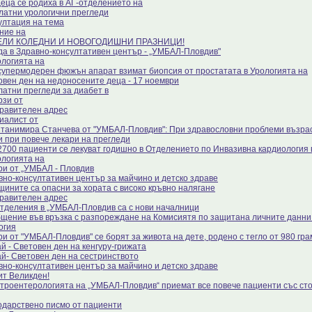
деца се родиха в АГ-отделението на
латни урологични прегледи
ултация на тема
ние на
ЕЛИ КОЛЕДНИ И НОВОГОДИШНИ ПРАЗНИЦИ!
да в Здравно-консултативен център - „УМБАЛ-Пловдив"
ологията на
супермодерен фюжън апарат взимат биопсия от простатата в Урологията на
овен ден на недоносените деца - 17 ноември
латни прегледи за диабет в
рзи от
равителен адрес
иалист от
Станимира Станчева от "УМБАЛ-Пловдив": При здравословни проблеми възра
 и при повече лекари на прегледи
2700 пациенти се лекуват годишно в Отделението по Инвазивна кардиология 
ологията на
ри от „УМБАЛ - Пловдив
вно-консултативен център за майчино и детско здраве
щините са опасни за хората с високо кръвно налягане
равителен адрес
отделения в „УМБАЛ-Пловдив са с нови началници
щение във връзка с разпореждане на Комисиятя по защитана личните данни 
огия
ри от "УМБАЛ-Пловдив" се борят за живота на дете, родено с тегло от 980 гра
й - Световен ден на кенгуру-грижата
ай- Световен ден на сестринството
вно-консултативен център за майчино и детско здраве
ит Великден!
строентерологията на „УМБАЛ-Пловдив“ приемат все повече пациенти със с
одарствено писмо от пациенти