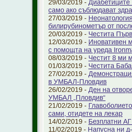
29/03/2019 -
Диабетиците 
само ако съблюдават здр
27/03/2019 -
Неонатология
билирубинометър от посл
20/03/2019 -
Честита Пър
12/03/2019 -
Иновативен м
с помощта на уреда Ironm
08/03/2019 -
Честит 8 ми 
01/03/2019 -
Честита Баба
27/02/2019 -
Демонстрация
в УМБАЛ-Пловдив
26/02/2019 -
Ден на отвор
УМБАЛ „Пловдив“
21/02/2019 -
Главоболието
сами, отидете на лекар
14/02/2019 -
Безплатни АГ
11/02/2019 -
Напусна ни д