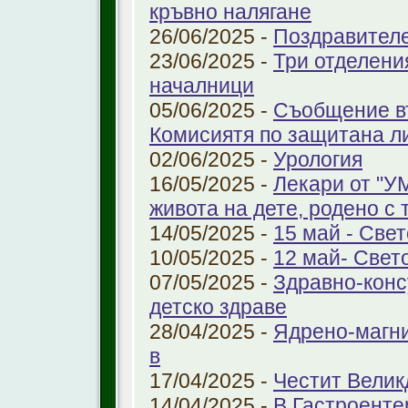
кръвно налягане
26/06/2025 -
Поздравител
23/06/2025 -
Три отделени
началници
05/06/2025 -
Съобщение въ
Комисиятя по защитана л
02/06/2025 -
Урология
16/05/2025 -
Лекари от "У
живота на дете, родено с 
14/05/2025 -
15 май - Свет
10/05/2025 -
12 май- Свет
07/05/2025 -
Здравно-конс
детско здраве
28/04/2025 -
Ядрено-магни
в
17/04/2025 -
Честит Велик
14/04/2025 -
В Гастроенте