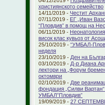
04/12/2019 -
Поздравителе
християнското семейство
14/11/2019 -
Честит Архан
07/11/2019 -
ЕГ „Иван Ваз
“Пловдив” в помощ на Не
06/11/2019 -
Неонатология
висок клас кувьоз от Асоц
25/10/2019 -
“УМБАЛ-Пловд
неделя
23/10/2019 -
Ден на Бълга
03/10/2019 -
Д-р Диана Ар
лектори на „Форум бремен
октомври
02/10/2019 -
Две реанимац
фондация „Силви Вартан“
УМБАЛ”Пловдив”
19/09/2019 -
27 СЕПТЕМВ