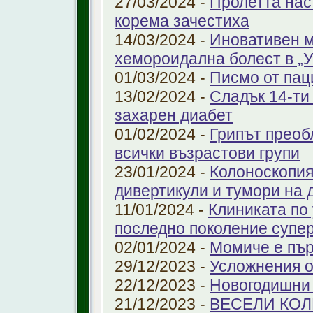
27/03/2024 -
Пролетта нас
корема зачестиха
14/03/2024 -
Иновативен м
хемороидална болест в 
01/03/2024 -
Писмо от пац
13/02/2024 -
Сладък 14-ти
захарен диабет
01/02/2024 -
Грипът преоб
всички възрастови групи
23/01/2024 -
Колоноскопият
дивертикули и тумори на 
11/01/2024 -
Клиниката по
последно поколение супе
02/01/2024 -
Момиче е пър
29/12/2023 -
Усложнения о
22/12/2023 -
Новогодишни
21/12/2023 -
ВЕСЕЛИ КО