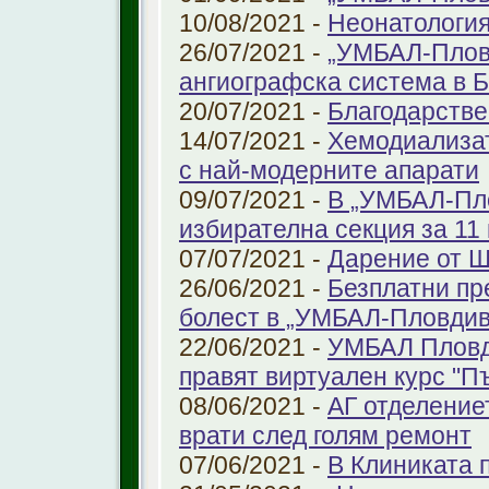
10/08/2021 -
Неонатология
26/07/2021 -
„УМБАЛ-Плов
ангиографска система в 
20/07/2021 -
Благодарстве
14/07/2021 -
Хемодиализат
с най-модерните апарати
09/07/2021 -
В „УМБАЛ-Пло
избирателна секция за 11 
07/07/2021 -
Дарение от 
26/06/2021 -
Безплатни пр
болест в „УМБАЛ-Пловдив
22/06/2021 -
УМБАЛ Пловд
правят виртуален курс "П
08/06/2021 -
АГ отделение
врати след голям ремонт
07/06/2021 -
В Клиниката 