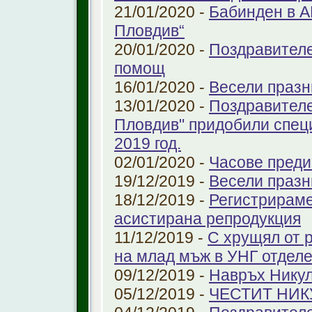
21/01/2020 -
Бабинден в А
Пловдив“
20/01/2020 -
Поздравителе
помощ
16/01/2020 -
Весели празн
13/01/2020 -
Поздравителе
Пловдив" придобили спец
2019 год.
02/01/2020 -
Часове преди
19/12/2019 -
Весели празн
18/12/2019 -
Регистрираме
aсистирана репродукция
11/12/2019 -
С хрущял от 
на млад мъж в УНГ отдел
09/12/2019 -
Навръх Нику
05/12/2019 -
ЧЕСТИТ НИК