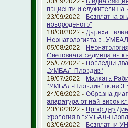
30/09/2022 -
В една секци
пациенти и служители на 
23/09/2022 -
Безплатна он
новороденото“
18/08/2022 -
Дариха пелен
Неонатологията в „УМБАЛ
05/08/2022 -
Неонатология
Световната седмица на к
25/07/2022 -
Последни два
„УМБАЛ-Пловдив“
19/07/2022 -
Малката Раби
“УМБАЛ-Пловдив” поне 3 
24/06/2022 -
Образна диаг
апаратура от най-висок к
23/06/2022 -
Проф.д-р Дим
Урология в “УМБАЛ-Пловд
03/06/2022 -
Безплатни УН