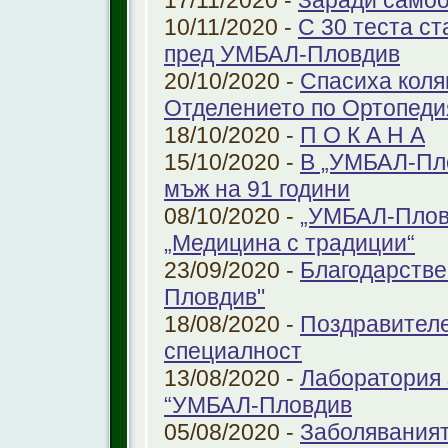
17/11/2020 -
Заради самоо
10/11/2020 -
С 30 теста с
пред УМБАЛ-Пловдив
20/10/2020 -
Спасиха коля
Отделението по Ортопеди
18/10/2020 -
П О К А Н А
15/10/2020 -
В „УМБАЛ-Пло
мъж на 91 години
08/10/2020 -
„УМБАЛ-Пловд
„Медицина с традиции“
23/09/2020 -
Благодарстве
Пловдив"
18/08/2020 -
Поздравителе
специалност
13/08/2020 -
Лаборатория 
“УМБАЛ-Пловдив
05/08/2020 -
Заболяваният