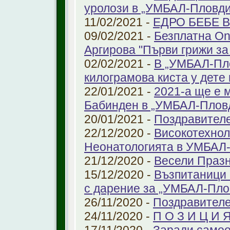
уролози в „УМБАЛ-Пловди
11/02/2021 -
ЕДРО БЕБЕ 
09/02/2021 -
Безплатна On
Аргирова "Първи грижи за
02/02/2021 -
В „УМБАЛ-Пло
килограмова киста у дете 
22/01/2021 -
2021-а ще е м
Бабинден в „УМБАЛ-Плов
20/01/2021 -
Поздравител
22/12/2020 -
Високотехнол
Неонатологията в УМБАЛ-
21/12/2020 -
Весели Праз
15/12/2020 -
Възпитаници 
с дарение за „УМБАЛ-Пло
26/11/2020 -
Поздравителе
24/11/2020 -
П О З И Ц И 