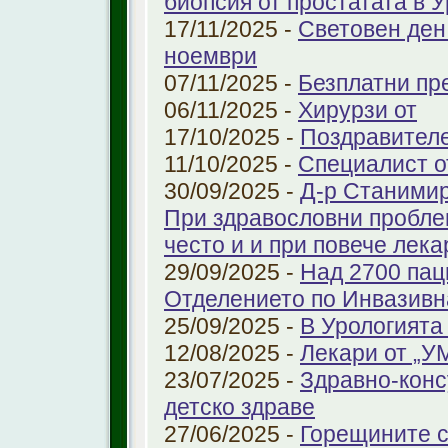
биопсия от простатата в 
17/11/2025 -
Световен ден
ноември
07/11/2025 -
Безплатни пре
06/11/2025 -
Хирурзи от
17/10/2025 -
Поздравител
11/10/2025 -
Специалист о
30/09/2025 -
Д-р Станимир
При здравословни проблем
често и и при повече лека
29/09/2025 -
Над 2700 пац
Отделението по Инвазивн
25/09/2025 -
В Урологията
12/08/2025 -
Лекари от „У
23/07/2025 -
Здравно-конс
детско здраве
27/06/2025 -
Горещините с