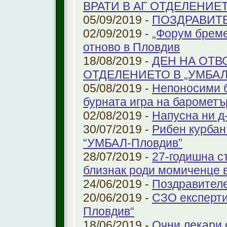
ВРАТИ В АГ ОТДЕЛЕНИЕ
05/09/2019 -
ПОЗДРАВИТЕЛ
02/09/2019 -
„Форум бреме
отново в Пловдив
18/08/2019 -
ДЕН НА ОТВ
ОТДЕЛЕНИЕТО В „УМБА
05/08/2019 -
Непоносими б
бурната игра на барометъ
02/08/2019 -
Напусна ни д
30/07/2019 -
Рибен курбан 
“УМБАЛ-Пловдив”
28/07/2019 -
27-годишна с
близнак роди момиченце 
24/06/2019 -
Поздравителе
20/06/2019 -
СЗО експерти
Пловдив“
18/06/2019 -
Очни лекари 