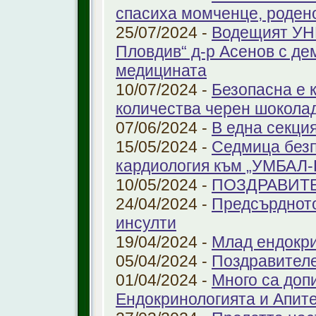
спасиха момченце, роден
25/07/2024 -
Водещият УНГ
Пловдив“ д-р Асенов с де
медицината
10/07/2024 -
Безопасна е 
количества черен шоколад
07/06/2024 -
В една секци
15/05/2024 -
Седмица безп
кардиология към „УМБАЛ
10/05/2024 -
ПОЗДРАВИТ
24/04/2024 -
Предсърдното
инсулти
19/04/2024 -
Млад ендокр
05/04/2024 -
Поздравителе
01/04/2024 -
Много са доп
Ендокринологията и Апит