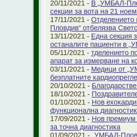
20/11/2021 -
В „УМБАЛ-Пло
секции за вота на 21 ноем
17/11/2021 -
Отделението 
Пловдив“ отбелязва Свет
13/11/2021 -
Една секция з
останалите пациенти в „
05/11/2021 -
тделението по
апарат за измерване на к
03/11/2021 -
Медици от „У
безплатните кардиопрегле
20/10/2021 -
Благодарстве
18/10/2021 -
Поздравител
01/10/2021 -
Нов ехокарди
функционална диагностик
17/09/2021 -
Нов премиум 
за точна диагностика
01/09/2021 -
„УМБАЛ-Пловд