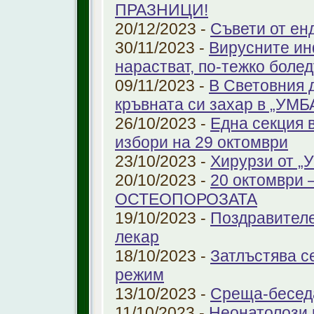
ПРАЗНИЦИ!
20/12/2023 -
Съвети от ен
30/11/2023 -
Вирусните ин
нарастват, по-тежко боле
09/11/2023 -
В Световния 
кръвната си захар в „УМ
26/10/2023 -
Една секция 
избори на 29 октомври
23/10/2023 -
Хирурзи от 
20/10/2023 -
20 октомври
ОСТЕОПОРОЗАТА
19/10/2023 -
Поздравителе
лекар
18/10/2023 -
Затлъстява с
режим
13/10/2023 -
Среща-беседа
11/10/2023 -
Неонатолози