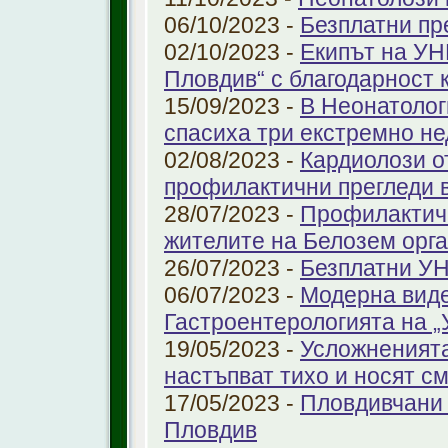
06/10/2023 -
Безплатни пр
02/10/2023 -
Екипът на УН
Пловдив“ с благодарност 
15/09/2023 -
В Неонатолог
спасиха три екстремно н
02/08/2023 -
Кардиолози о
профилактични прегледи 
28/07/2023 -
Профилактичн
жителите на Белозем орг
26/07/2023 -
Безплатни УН
06/07/2023 -
Модерна виде
Гастроентерологията на 
19/05/2023 -
Усложненията
настъпват тихо и носят с
17/05/2023 -
Пловдивчани 
Пловдив