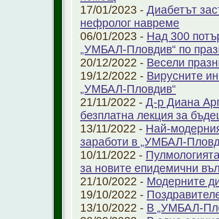
17/01/2023 -
Диабетът зас
нефролог навреме
06/01/2023 -
Над 300 потъ
„УМБАЛ-Пловдив“ по праз
20/12/2022 -
Весели празн
19/12/2022 -
Вирусните ин
„УМБАЛ-Пловдив“
21/11/2022 -
Д-р Диана Ар
безплатна лекция за бъд
13/11/2022 -
Най-модерния
заработи в „УМБАЛ-Пловд
10/11/2022 -
Пулмологията
за новите епидемични въ
21/10/2022 -
Модерните ди
19/10/2022 -
Поздравител
13/10/2022 -
В „УМБАЛ-Пл