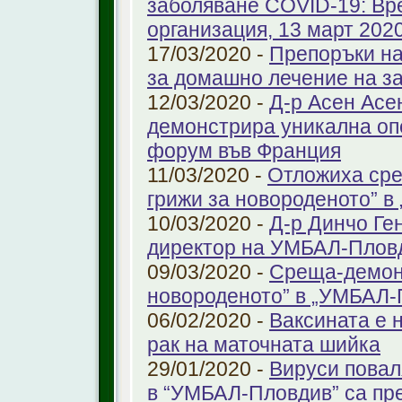
заболяване COVID-19: Вр
организация, 13 март 2020 
17/03/2020 -
Препоръки на
за домашно лечение на з
12/03/2020 -
Д-р Асен Ас
демонстрира уникална оп
форум във Франция
11/03/2020 -
Отложиха сре
грижи за новороденото” 
10/03/2020 -
Д-р Динчо Ге
директор на УМБАЛ-Плов
09/03/2020 -
Среща-демонс
новороденото” в „УМБАЛ-
06/02/2020 -
Ваксината е 
рак на маточната шийка
29/01/2020 -
Вируси повал
в “УМБАЛ-Пловдив” са пр