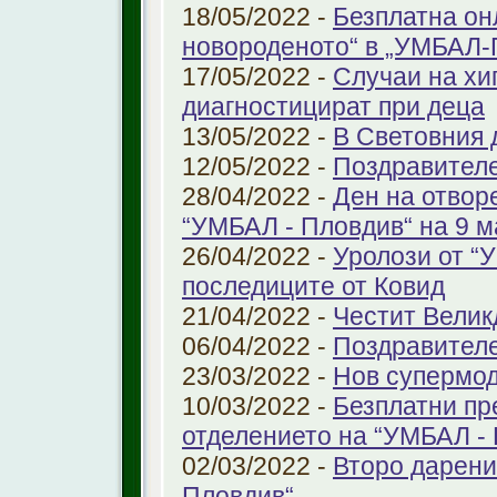
18/05/2022 -
Безплатна он
новороденото“ в „УМБАЛ-
17/05/2022 -
Случаи на хи
диагностицират при деца
13/05/2022 -
В Световния д
12/05/2022 -
Поздравител
28/04/2022 -
Ден на отвор
“УМБАЛ - Пловдив“ на 9 м
26/04/2022 -
Уролози от “
последиците от Ковид
21/04/2022 -
Честит Велик
06/04/2022 -
Поздравител
23/03/2022 -
Нов супермод
10/03/2022 -
Безплатни пр
отделението на “УМБАЛ -
02/03/2022 -
Второ дарени
Пловдив“