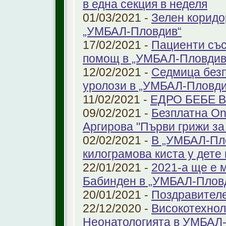
в една секция в неделя
01/03/2021 -
Зелен коридо
„УМБАЛ-Пловдив“
17/02/2021 -
Пациенти със
помощ в „УМБАЛ-Пловдив
12/02/2021 -
Седмица безп
уролози в „УМБАЛ-Пловди
11/02/2021 -
ЕДРО БЕБЕ 
09/02/2021 -
Безплатна On
Аргирова "Първи грижи за
02/02/2021 -
В „УМБАЛ-Пло
килограмова киста у дете 
22/01/2021 -
2021-а ще е м
Бабинден в „УМБАЛ-Плов
20/01/2021 -
Поздравител
22/12/2020 -
Високотехнол
Неонатологията в УМБАЛ-