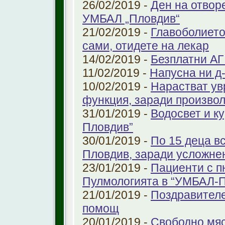
26/02/2019 -
Ден на отвор
УМБАЛ „Пловдив“
21/02/2019 -
Главоболието
сами, отидете на лекар
14/02/2019 -
Безплатни АГ
11/02/2019 -
Напусна ни д
10/02/2019 -
Нарастват ув
функция, заради произво
31/01/2019 -
Водосвет и к
Пловдив”
30/01/2019 -
По 15 деца в
Пловдив, заради усложне
23/01/2019 -
Пациенти с п
Пулмологията в “УМБАЛ-
21/01/2019 -
Поздравителе
помощ
20/01/2019 -
Свободно мяс