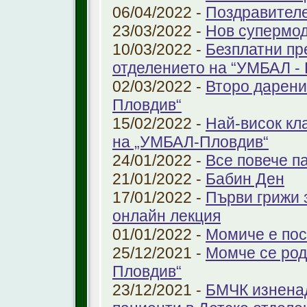
06/04/2022 -
Поздравител
23/03/2022 -
Нов супермод
10/03/2022 -
Безплатни пр
отделението на “УМБАЛ -
02/03/2022 -
Второ дарени
Пловдив“
15/02/2022 -
Най-висок кл
на „УМБАЛ-Пловдив“
24/01/2022 -
Все повече п
21/01/2022 -
Бабин Ден
17/01/2022 -
Първи грижи 
онлайн лекция
01/01/2022 -
Момиче е пос
25/12/2021 -
Момче се род
Пловдив“
23/12/2021 -
БМЧК изненад