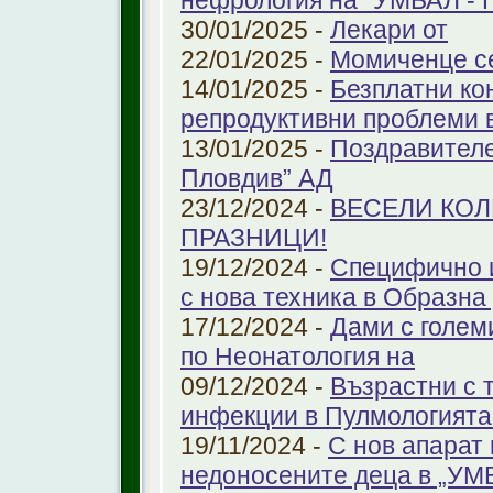
нефрология на "УМБАЛ - 
30/01/2025 -
Лекари от
22/01/2025 -
Момиченце се
14/01/2025 -
Безплатни ко
репродуктивни проблеми
13/01/2025 -
Поздравителе
Пловдив” АД
23/12/2024 -
ВЕСЕЛИ КО
ПРАЗНИЦИ!
19/12/2024 -
Специфично 
с нова техника в Образна
17/12/2024 -
Дами с голем
по Неонатология на
09/12/2024 -
Възрастни с 
инфекции в Пулмологият
19/11/2024 -
С нов апарат
недоносените деца в „У