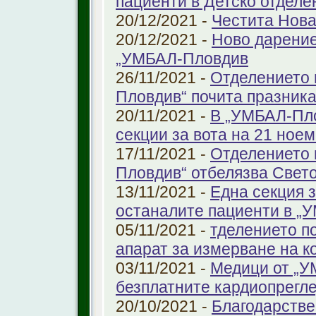
пациенти в Детско отдел
20/12/2021 -
Честита Нова
20/12/2021 -
Ново дарение
„УМБАЛ-Пловдив
26/11/2021 -
Отделението 
Пловдив“ почита празника
20/11/2021 -
В „УМБАЛ-Пло
секции за вота на 21 ноем
17/11/2021 -
Отделението 
Пловдив“ отбелязва Свет
13/11/2021 -
Една секция з
останалите пациенти в „
05/11/2021 -
тделението по
апарат за измерване на к
03/11/2021 -
Медици от „У
безплатните кардиопрегле
20/10/2021 -
Благодарстве