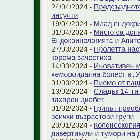
24/04/2024 -
Предсърдното
инсулти
19/04/2024 -
Млад ендокр
01/04/2024 -
Много са доп
Ендокринологията и Апит
27/03/2024 -
Пролетта нас
корема зачестиха
14/03/2024 -
Иновативен м
хемороидална болест в 
01/03/2024 -
Писмо от пац
13/02/2024 -
Сладък 14-ти
захарен диабет
01/02/2024 -
Грипът преоб
всички възрастови групи
23/01/2024 -
Колоноскопият
дивертикули и тумори на 