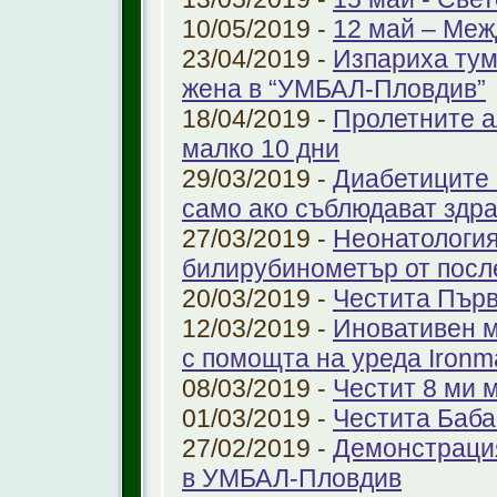
10/05/2019 -
12 май – Меж
23/04/2019 -
Изпариха тум
жена в “УМБАЛ-Пловдив”
18/04/2019 -
Пролетните а
малко 10 дни
29/03/2019 -
Диабетиците 
само ако съблюдават здр
27/03/2019 -
Неонатология
билирубинометър от посл
20/03/2019 -
Честита Пър
12/03/2019 -
Иновативен м
с помощта на уреда Ironm
08/03/2019 -
Честит 8 ми 
01/03/2019 -
Честита Баба
27/02/2019 -
Демонстрация
в УМБАЛ-Пловдив