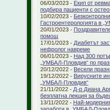
06/03/2023 -
Екип от ревм
подбира пациенти с остео
10/02/2023 -
Безконтролни
Гастроентерологията в „
20/01/2023 -
Поздравителе
помощ
17/01/2023 -
Диабетът зас
нефролог навреме
06/01/2023 -
Над 300 потъ
„УМБАЛ-Пловдив“ по праз
20/12/2022 -
Весели празн
19/12/2022 -
Вирусните ин
„УМБАЛ-Пловдив“
21/11/2022 -
Д-р Диана Ар
безплатна лекция за бъд
13/11/2022 -
Най-модерния
заработи в „УМБАЛ-Пловд