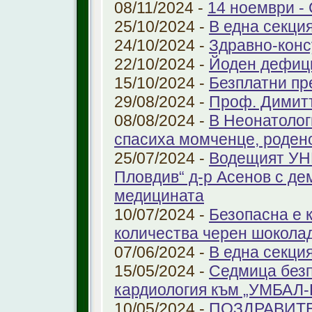
08/11/2024 -
14 ноември - 
25/10/2024 -
В една секци
24/10/2024 -
Здравно-конс
22/10/2024 -
Йоден дефиц
15/10/2024 -
Безплатни пр
29/08/2024 -
Проф. Димит
08/08/2024 -
В Неонатолог
спасиха момченце, роден
25/07/2024 -
Водещият УНГ
Пловдив“ д-р Асенов с де
медицината
10/07/2024 -
Безопасна е 
количества черен шоколад
07/06/2024 -
В една секци
15/05/2024 -
Седмица безп
кардиология към „УМБАЛ
10/05/2024 -
ПОЗДРАВИТ