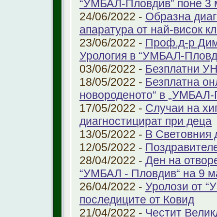
“УМБАЛ-Пловдив” поне 3 
24/06/2022 -
Образна диаг
апаратура от най-висок к
23/06/2022 -
Проф.д-р Дим
Урология в “УМБАЛ-Пловд
03/06/2022 -
Безплатни УН
18/05/2022 -
Безплатна он
новороденото“ в „УМБАЛ-
17/05/2022 -
Случаи на хи
диагностицират при деца
13/05/2022 -
В Световния д
12/05/2022 -
Поздравител
28/04/2022 -
Ден на отвор
“УМБАЛ - Пловдив“ на 9 м
26/04/2022 -
Уролози от “
последиците от Ковид
21/04/2022 -
Честит Велик