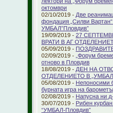
лектори на „Форум бремен
октомври
02/10/2019 -
Две реанимац
фондация „Силви Вартан“
УМБАЛ”Пловдив”
19/09/2019 -
27 СЕПТЕМВ
ВРАТИ В АГ ОТДЕЛЕНИЕ
05/09/2019 -
ПОЗДРАВИТЕЛ
02/09/2019 -
„Форум бреме
отново в Пловдив
18/08/2019 -
ДЕН НА ОТВ
ОТДЕЛЕНИЕТО В „УМБА
05/08/2019 -
Непоносими б
бурната игра на барометъ
02/08/2019 -
Напусна ни д
30/07/2019 -
Рибен курбан 
“УМБАЛ-Пловдив”