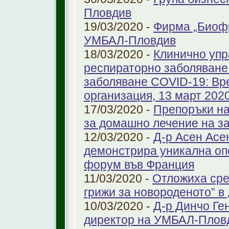
Пловдив
19/03/2020 -
Фирма „Биоф
УМБАЛ-Пловдив
18/03/2020 -
Клинично упр
респираторно заболяване 
заболяване COVID-19: Вр
организация, 13 март 2020 
17/03/2020 -
Препоръки на
за домашно лечение на з
12/03/2020 -
Д-р Асен Ас
демонстрира уникална оп
форум във Франция
11/03/2020 -
Отложиха сре
грижи за новороденото” 
10/03/2020 -
Д-р Динчо Ге
директор на УМБАЛ-Плов