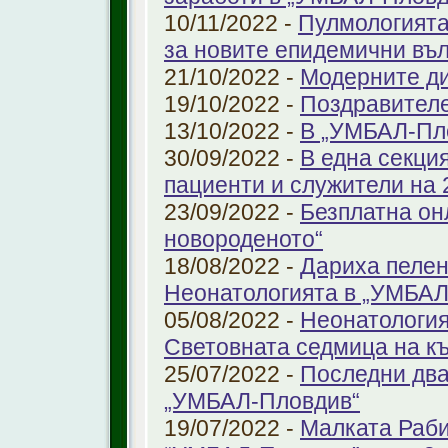
10/11/2022 -
Пулмологията
за новите епидемични въ
21/10/2022 -
Модерните ди
19/10/2022 -
Поздравител
13/10/2022 -
В „УМБАЛ-Пл
30/09/2022 -
В една секци
пациенти и служители на 
23/09/2022 -
Безплатна он
новороденото“
18/08/2022 -
Дариха пелен
Неонатологията в „УМБАЛ
05/08/2022 -
Неонатология
Световната седмица на к
25/07/2022 -
Последни два
„УМБАЛ-Пловдив“
19/07/2022 -
Малката Раби