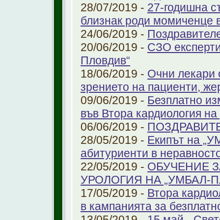
28/07/2019 -
27-годишна с
близнак роди момиченце 
24/06/2019 -
Поздравителе
20/06/2019 -
СЗО експерти
Пловдив“
18/06/2019 -
Очни лекари 
зрението на пациенти, же
09/06/2019 -
Безплатно из
във Втора кардиология н
06/06/2019 -
ПОЗДРАВИТ
28/05/2019 -
Екипът на „У
абитуриенти в неравност
22/05/2019 -
ОБУЧЕНИЕ З
УРОЛОГИЯ НА „УМБАЛ-
17/05/2019 -
Втора кардио
в кампанията за безплатн
13/05/2019 -
15 май - Свет