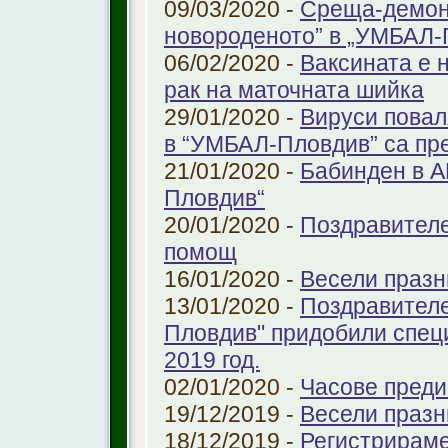
09/03/2020 -
Среща-демонс
новороденото” в „УМБАЛ-
06/02/2020 -
Ваксината е 
рак на маточната шийка
29/01/2020 -
Вируси повал
в “УМБАЛ-Пловдив” са пр
21/01/2020 -
Бабинден в А
Пловдив“
20/01/2020 -
Поздравителе
помощ
16/01/2020 -
Весели празн
13/01/2020 -
Поздравителе
Пловдив" придобили спец
2019 год.
02/01/2020 -
Часове преди
19/12/2019 -
Весели празн
18/12/2019 -
Регистрираме