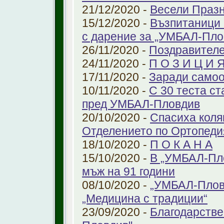
21/12/2020 -
Весели Праз
15/12/2020 -
Възпитаници 
с дарение за „УМБАЛ-Пло
26/11/2020 -
Поздравителе
24/11/2020 -
П О З И Ц И 
17/11/2020 -
Заради самоо
10/11/2020 -
С 30 теста с
пред УМБАЛ-Пловдив
20/10/2020 -
Спасиха коля
Отделението по Ортопеди
18/10/2020 -
П О К А Н А
15/10/2020 -
В „УМБАЛ-Пло
мъж на 91 години
08/10/2020 -
„УМБАЛ-Пловд
„Медицина с традиции“
23/09/2020 -
Благодарстве