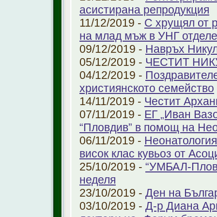
aсистирана репродукция
11/12/2019 -
С хрущял от 
на млад мъж в УНГ отдел
09/12/2019 -
Навръх Нику
05/12/2019 -
ЧЕСТИТ НИК
04/12/2019 -
Поздравителе
християнското семейство
14/11/2019 -
Честит Архан
07/11/2019 -
ЕГ „Иван Ваз
“Пловдив” в помощ на Не
06/11/2019 -
Неонатология
висок клас кувьоз от Асоц
25/10/2019 -
“УМБАЛ-Пловд
неделя
23/10/2019 -
Ден на Бълга
03/10/2019 -
Д-р Диана Ар