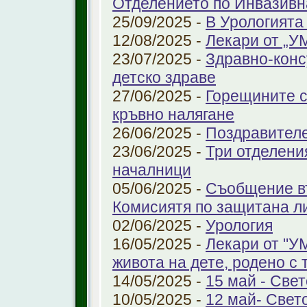
Отделението по Инвазивн
25/09/2025 -
В Урологията
12/08/2025 -
Лекари от „У
23/07/2025 -
Здравно-конс
детско здраве
27/06/2025 -
Горещините с
кръвно налягане
26/06/2025 -
Поздравител
23/06/2025 -
Три отделени
началници
05/06/2025 -
Съобщение въ
Комисиятя по защитана л
02/06/2025 -
Урология
16/05/2025 -
Лекари от "У
живота на дете, родено с 
14/05/2025 -
15 май - Свет
10/05/2025 -
12 май- Свет