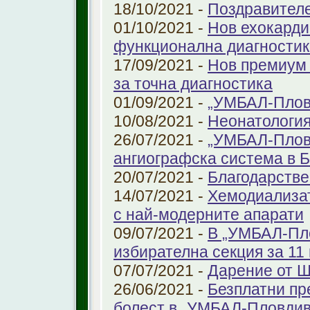
18/10/2021 -
Поздравител
01/10/2021 -
Нов ехокарди
функционална диагностик
17/09/2021 -
Нов премиум 
за точна диагностика
01/09/2021 -
„УМБАЛ-Пловд
10/08/2021 -
Неонатология
26/07/2021 -
„УМБАЛ-Плов
ангиографска система в 
20/07/2021 -
Благодарстве
14/07/2021 -
Хемодиализат
с най-модерните апарати
09/07/2021 -
В „УМБАЛ-Пло
избирателна секция за 11 
07/07/2021 -
Дарение от 
26/06/2021 -
Безплатни пр
болест в „УМБАЛ-Пловдив