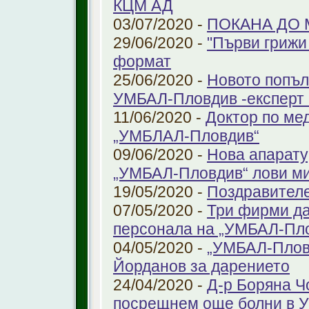
КЦМ АД
03/07/2020 -
ПОКАНА ДО
29/06/2020 -
"Първи грижи 
формат
25/06/2020 -
Новото попъл
УМБАЛ-Пловдив -експерт в
11/06/2020 -
Доктор по ме
„УМБЛАЛ-Пловдив“
09/06/2020 -
Нова апарату
„УМБАЛ-Пловдив“ лови ми
19/05/2020 -
Поздравител
07/05/2020 -
Три фирми да
персонала на „УМБАЛ-Пл
04/05/2020 -
„УМБАЛ-Пловд
Йорданов за дарението
24/04/2020 -
Д-р Боряна Ч
посрещнем още болни в 