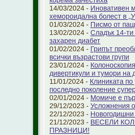
корема зачестиха
14/03/2024 -
Иновативен м
хемороидална болест в 
01/03/2024 -
Писмо от пац
13/02/2024 -
Сладък 14-ти
захарен диабет
01/02/2024 -
Грипът преоб
всички възрастови групи
23/01/2024 -
Колоноскопият
дивертикули и тумори на 
11/01/2024 -
Клиниката по
последно поколение супе
02/01/2024 -
Момиче е пър
29/12/2023 -
Усложнения о
22/12/2023 -
Новогодишни
21/12/2023 -
ВЕСЕЛИ КО
ПРАЗНИЦИ!