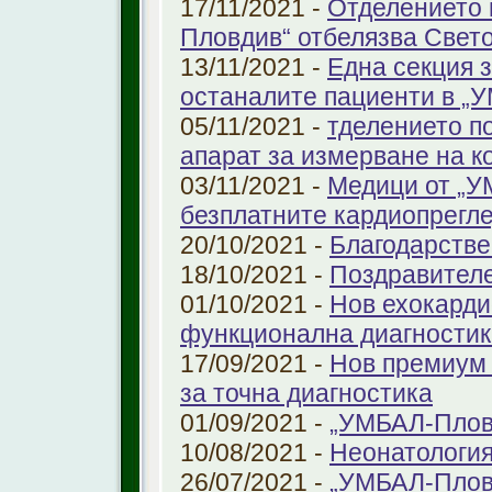
17/11/2021 -
Отделението 
Пловдив“ отбелязва Свет
13/11/2021 -
Една секция з
останалите пациенти в „
05/11/2021 -
тделението по
апарат за измерване на к
03/11/2021 -
Медици от „У
безплатните кардиопрегле
20/10/2021 -
Благодарстве
18/10/2021 -
Поздравител
01/10/2021 -
Нов ехокарди
функционална диагностик
17/09/2021 -
Нов премиум 
за точна диагностика
01/09/2021 -
„УМБАЛ-Пловд
10/08/2021 -
Неонатология
26/07/2021 -
„УМБАЛ-Плов