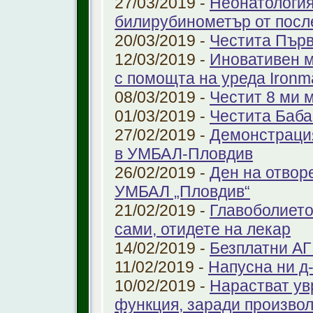
27/03/2019 -
Неонатология
билирубинометър от посл
20/03/2019 -
Честита Пър
12/03/2019 -
Иновативен м
с помощта на уреда Ironm
08/03/2019 -
Честит 8 ми 
01/03/2019 -
Честита Баба
27/02/2019 -
Демонстрация
в УМБАЛ-Пловдив
26/02/2019 -
Ден на отвор
УМБАЛ „Пловдив“
21/02/2019 -
Главоболието
сами, отидете на лекар
14/02/2019 -
Безплатни АГ
11/02/2019 -
Напусна ни д
10/02/2019 -
Нарастват ув
функция, заради произво