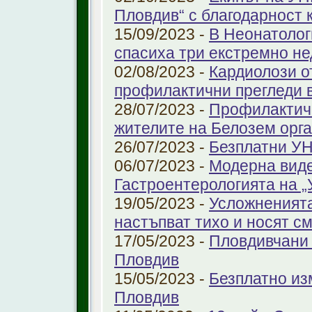
Пловдив“ с благодарност 
15/09/2023 -
В Неонатолог
спасиха три екстремно н
02/08/2023 -
Кардиолози о
профилактични прегледи 
28/07/2023 -
Профилактичн
жителите на Белозем орг
26/07/2023 -
Безплатни УН
06/07/2023 -
Модерна виде
Гастроентерологията на 
19/05/2023 -
Усложненията
настъпват тихо и носят с
17/05/2023 -
Пловдивчани 
Пловдив
15/05/2023 -
Безплатно из
Пловдив