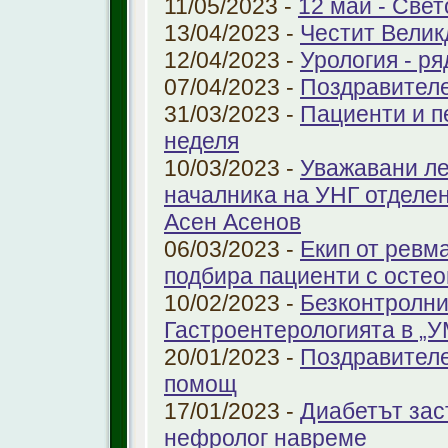
11/05/2023 -
12 май - Свет
13/04/2023 -
Честит Велик
12/04/2023 -
Урология - ря
07/04/2023 -
Поздравител
31/03/2023 -
Пациенти и п
неделя
10/03/2023 -
Уважавани ле
началника на УНГ отделе
Асен Асенов
06/03/2023 -
Екип от ревм
подбира пациенти с остео
10/02/2023 -
Безконтролни
Гастроентерологията в „
20/01/2023 -
Поздравителе
помощ
17/01/2023 -
Диабетът зас
нефролог навреме