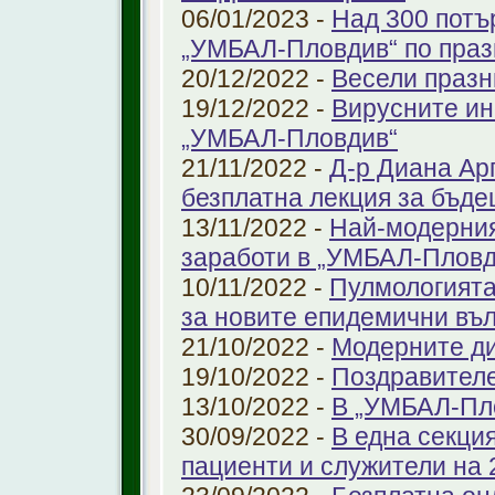
06/01/2023 -
Над 300 потъ
„УМБАЛ-Пловдив“ по праз
20/12/2022 -
Весели празн
19/12/2022 -
Вирусните ин
„УМБАЛ-Пловдив“
21/11/2022 -
Д-р Диана Ар
безплатна лекция за бъд
13/11/2022 -
Най-модерния
заработи в „УМБАЛ-Пловд
10/11/2022 -
Пулмологията
за новите епидемични въ
21/10/2022 -
Модерните ди
19/10/2022 -
Поздравител
13/10/2022 -
В „УМБАЛ-Пл
30/09/2022 -
В една секци
пациенти и служители на 