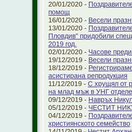
20/01/2020 -
Поздравителе
помощ
16/01/2020 -
Весели празн
13/01/2020 -
Поздравителе
Пловдив" придобили спец
2019 год.
02/01/2020 -
Часове преди
19/12/2019 -
Весели празн
18/12/2019 -
Регистрираме
aсистирана репродукция
11/12/2019 -
С хрущял от 
на млад мъж в УНГ отдел
09/12/2019 -
Навръх Нику
05/12/2019 -
ЧЕСТИТ НИК
04/12/2019 -
Поздравителе
християнското семейство
14/11/2019 -
Честит Архан