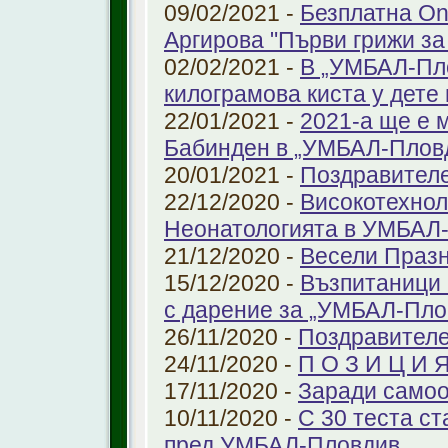
09/02/2021 -
Безплатна On
Аргирова "Първи грижи за
02/02/2021 -
В „УМБАЛ-Пло
килограмова киста у дете 
22/01/2021 -
2021-а ще е м
Бабинден в „УМБАЛ-Плов
20/01/2021 -
Поздравител
22/12/2020 -
Високотехнол
Неонатологията в УМБАЛ-
21/12/2020 -
Весели Праз
15/12/2020 -
Възпитаници 
с дарение за „УМБАЛ-Пло
26/11/2020 -
Поздравителе
24/11/2020 -
П О З И Ц И 
17/11/2020 -
Заради самоо
10/11/2020 -
С 30 теста с
пред УМБАЛ-Пловдив