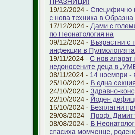
ПРАЗНИЦИ!
19/12/2024 -
Специфично 
с нова техника в Образна
17/12/2024 -
Дами с голем
по Неонатология на
09/12/2024 -
Възрастни с 
инфекции в Пулмологият
19/11/2024 -
С нов апарат
недоносените деца в „У
08/11/2024 -
14 ноември - 
25/10/2024 -
В една секци
24/10/2024 -
Здравно-конс
22/10/2024 -
Йоден дефиц
15/10/2024 -
Безплатни пр
29/08/2024 -
Проф. Димит
08/08/2024 -
В Неонатолог
спасиха момченце, роден