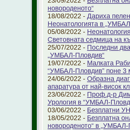
23/09/2022 -
Безплатна он
новороденото“
18/08/2022 -
Дариха пелен
Неонатологията в „УМБАЛ
05/08/2022 -
Неонатология
Световната седмица на к
25/07/2022 -
Последни два
„УМБАЛ-Пловдив“
19/07/2022 -
Малката Раби
“УМБАЛ-Пловдив” поне 3 
24/06/2022 -
Образна диаг
апаратура от най-висок к
23/06/2022 -
Проф.д-р Дим
Урология в “УМБАЛ-Пловд
03/06/2022 -
Безплатни УН
18/05/2022 -
Безплатна он
новороденото“ в „УМБАЛ-