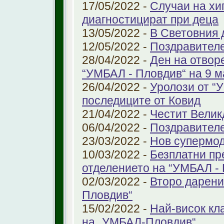
17/05/2022 -
Случаи на хи
диагностицират при деца
13/05/2022 -
В Световния д
12/05/2022 -
Поздравител
28/04/2022 -
Ден на отвор
“УМБАЛ - Пловдив“ на 9 м
26/04/2022 -
Уролози от “
последиците от Ковид
21/04/2022 -
Честит Велик
06/04/2022 -
Поздравител
23/03/2022 -
Нов супермод
10/03/2022 -
Безплатни пр
отделението на “УМБАЛ -
02/03/2022 -
Второ дарени
Пловдив“
15/02/2022 -
Най-висок кл
на „УМБАЛ-Пловдив“