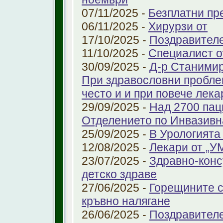
07/11/2025 -
Безплатни пре
06/11/2025 -
Хирурзи от
17/10/2025 -
Поздравител
11/10/2025 -
Специалист о
30/09/2025 -
Д-р Станимир
При здравословни проблем
често и и при повече лека
29/09/2025 -
Над 2700 пац
Отделението по Инвазивн
25/09/2025 -
В Урологията
12/08/2025 -
Лекари от „У
23/07/2025 -
Здравно-конс
детско здраве
27/06/2025 -
Горещините с
кръвно налягане
26/06/2025 -
Поздравител