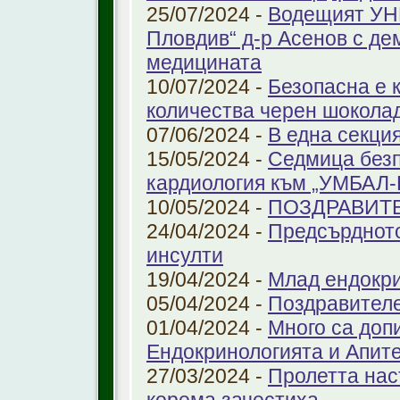
25/07/2024 -
Водещият УНГ
Пловдив“ д-р Асенов с де
медицината
10/07/2024 -
Безопасна е 
количества черен шоколад
07/06/2024 -
В една секци
15/05/2024 -
Седмица безп
кардиология към „УМБАЛ
10/05/2024 -
ПОЗДРАВИТ
24/04/2024 -
Предсърдното
инсулти
19/04/2024 -
Млад ендокр
05/04/2024 -
Поздравителе
01/04/2024 -
Много са доп
Ендокринологията и Апит
27/03/2024 -
Пролетта нас