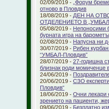
02/09/2019 -
„Форум бреме
отново в Пловдив
18/08/2019 -
ДЕН НА ОТВ
ОТДЕЛЕНИЕТО В „УМБА
05/08/2019 -
Непоносими б
бурната игра на барометъ
02/08/2019 -
Напусна ни д
30/07/2019 -
Рибен курбан 
“УМБАЛ-Пловдив”
28/07/2019 -
27-годишна с
близнак роди момиченце 
24/06/2019 -
Поздравителе
20/06/2019 -
СЗО експерти
Пловдив“
18/06/2019 -
Очни лекари 
зрението на пациенти, же
09/06/2019 -
Безплатно из