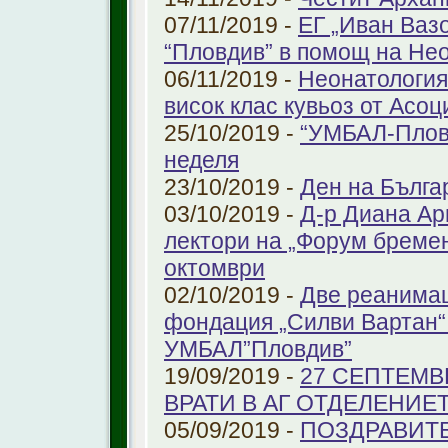
07/11/2019 -
ЕГ „Иван Ваз
“Пловдив” в помощ на Не
06/11/2019 -
Неонатология
висок клас кувьоз от Асоц
25/10/2019 -
“УМБАЛ-Пловд
неделя
23/10/2019 -
Ден на Бълга
03/10/2019 -
Д-р Диана Ар
лектори на „Форум бремен
октомври
02/10/2019 -
Две реанимац
фондация „Силви Вартан“
УМБАЛ”Пловдив”
19/09/2019 -
27 СЕПТЕМВ
ВРАТИ В АГ ОТДЕЛЕНИЕ
05/09/2019 -
ПОЗДРАВИТЕЛ