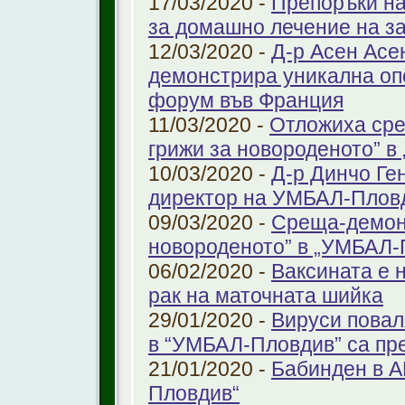
17/03/2020 -
Препоръки на
за домашно лечение на з
12/03/2020 -
Д-р Асен Ас
демонстрира уникална оп
форум във Франция
11/03/2020 -
Отложиха сре
грижи за новороденото” 
10/03/2020 -
Д-р Динчо Ге
директор на УМБАЛ-Плов
09/03/2020 -
Среща-демонс
новороденото” в „УМБАЛ-
06/02/2020 -
Ваксината е 
рак на маточната шийка
29/01/2020 -
Вируси повал
в “УМБАЛ-Пловдив” са пр
21/01/2020 -
Бабинден в А
Пловдив“