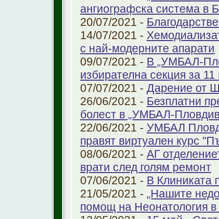
ангиографска система в 
20/07/2021 -
Благодарстве
14/07/2021 -
Хемодиализат
с най-модерните апарати
09/07/2021 -
В „УМБАЛ-Пло
избирателна секция за 11 
07/07/2021 -
Дарение от 
26/06/2021 -
Безплатни пр
болест в „УМБАЛ-Пловдив
22/06/2021 -
УМБАЛ Пловд
правят виртуален курс "П
08/06/2021 -
АГ отделение
врати след голям ремонт
07/06/2021 -
В Клиниката 
21/05/2021 -
„Нашите недо
помощ на Неонатология в