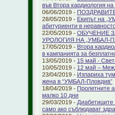
във Втора кардиология н
06/06/2019 -
ПОЗДРАВИТ
28/05/2019 -
Екипът на „У
абитуриенти в неравност
22/05/2019 -
ОБУЧЕНИЕ З
УРОЛОГИЯ НА „УМБАЛ-
17/05/2019 -
Втора кардио
в кампанията за безплатн
13/05/2019 -
15 май - Свет
10/05/2019 -
12 май – Меж
23/04/2019 -
Изпариха тум
жена в “УМБАЛ-Пловдив”
18/04/2019 -
Пролетните а
малко 10 дни
29/03/2019 -
Диабетиците 
само ако съблюдават здр