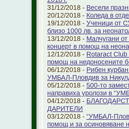
31/12/2018 -
Весели празн
20/12/2018 -
Коледа в отд
19/12/2018 -
Ученици от С
близо 1000 лв. за неонат
13/12/2018 -
Малчугани от
концерт в помощ на неон
12/12/2018 -
Rotaract Club
помощ на недоносените 
06/12/2018 -
Рибен курбан
УМБАЛ-Пловдив за Никул
05/12/2018 -
500-то замес
направиха уролози в “УМ
04/12/2018 -
БЛАГОДАРС
ДАРИТЕЛИ
03/12/2018 -
“УМБАЛ-Пловд
помощ и за осиновяване 