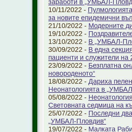
заработи в „УМБАЛ-Пловд
10/11/2022 -
Пулмологията
за новите епидемични въ
21/10/2022 -
Модерните ди
19/10/2022 -
Поздравител
13/10/2022 -
В „УМБАЛ-Пл
30/09/2022 -
В една секци
пациенти и служители на 
23/09/2022 -
Безплатна он
новороденото“
18/08/2022 -
Дариха пелен
Неонатологията в „УМБАЛ
05/08/2022 -
Неонатология
Световната седмица на к
25/07/2022 -
Последни два
„УМБАЛ-Пловдив“
19/07/2022 -
Малката Раби