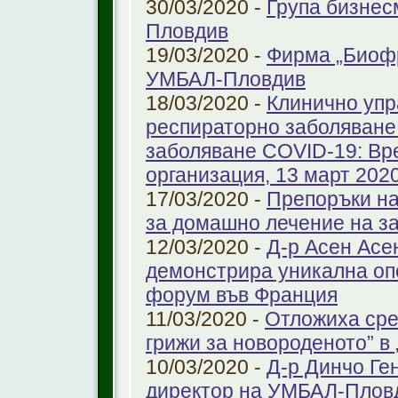
30/03/2020 -
Група бизнес
Пловдив
19/03/2020 -
Фирма „Биоф
УМБАЛ-Пловдив
18/03/2020 -
Клинично упр
респираторно заболяване 
заболяване COVID-19: Вр
организация, 13 март 2020 
17/03/2020 -
Препоръки на
за домашно лечение на з
12/03/2020 -
Д-р Асен Ас
демонстрира уникална оп
форум във Франция
11/03/2020 -
Отложиха сре
грижи за новороденото” 
10/03/2020 -
Д-р Динчо Ге
директор на УМБАЛ-Плов