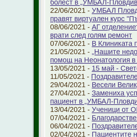
болест в „УМБАЛ-Пловдив
22/06/2021 -
УМБАЛ Пловд
правят виртуален курс "П
08/06/2021 -
АГ отделение
врати след голям ремонт
07/06/2021 -
В Клиниката 
21/05/2021 -
„Нашите недо
помощ на Неонатология в
13/05/2021 -
15 май - Свет
11/05/2021 -
Поздравителе
29/04/2021 -
Весели Велик
27/04/2021 -
Замениха усп
пациент в „УМБАЛ-Пловди
13/04/2021 -
Ученици от О
07/04/2021 -
Благодарстве
06/04/2021 -
Поздравител
02/04/2021 -
Пациентите н