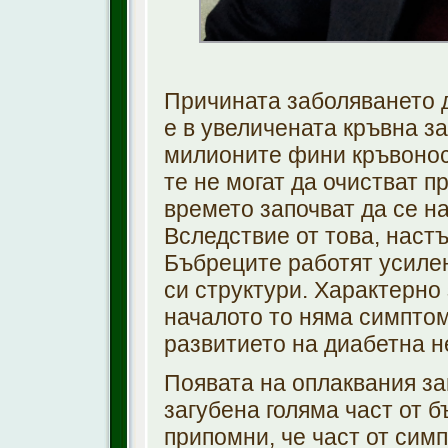
Причината заболяването 
е в увеличената кръвна за
милионите фини кръвоносн
те не могат да очистват 
времето започват да се на
Вследствие от това, наст
Бъбреците работят усилен
си структури. Характерно
началото то няма симптом
развитието на диабетна 
Появата на оплаквания зап
загубена голяма част от 
припомни, че част от сим