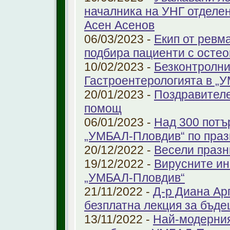
началника на УНГ отделе
Асен Асенов
06/03/2023 -
Екип от ревм
подбира пациенти с остео
10/02/2023 -
Безконтролни
Гастроентерологията в „
20/01/2023 -
Поздравителе
помощ
06/01/2023 -
Над 300 потъ
„УМБАЛ-Пловдив“ по праз
20/12/2022 -
Весели празн
19/12/2022 -
Вирусните ин
„УМБАЛ-Пловдив“
21/11/2022 -
Д-р Диана Ар
безплатна лекция за бъд
13/11/2022 -
Най-модерния