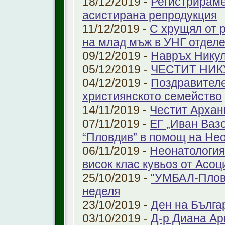
18/12/2019 -
Регистрираме
aсистирана репродукция
11/12/2019 -
С хрущял от 
на млад мъж в УНГ отдел
09/12/2019 -
Навръх Нику
05/12/2019 -
ЧЕСТИТ НИК
04/12/2019 -
Поздравителе
християнското семейство
14/11/2019 -
Честит Архан
07/11/2019 -
ЕГ „Иван Ваз
“Пловдив” в помощ на Не
06/11/2019 -
Неонатология
висок клас кувьоз от Асоц
25/10/2019 -
“УМБАЛ-Пловд
неделя
23/10/2019 -
Ден на Бълга
03/10/2019 -
Д-р Диана Ар