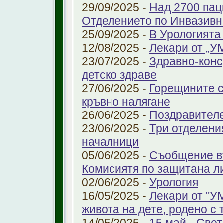
29/09/2025 -
Над 2700 пац
Отделението по Инвазивн
25/09/2025 -
В Урологията
12/08/2025 -
Лекари от „У
23/07/2025 -
Здравно-конс
детско здраве
27/06/2025 -
Горещините с
кръвно налягане
26/06/2025 -
Поздравител
23/06/2025 -
Три отделени
началници
05/06/2025 -
Съобщение въ
Комисиятя по защитана л
02/06/2025 -
Урология
16/05/2025 -
Лекари от "У
живота на дете, родено с 
14/05/2025 -
15 май - Свет