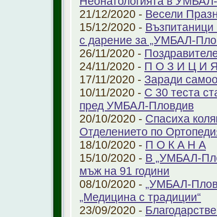
Неонатологията в УМБАЛ-
21/12/2020 -
Весели Праз
15/12/2020 -
Възпитаници 
с дарение за „УМБАЛ-Пло
26/11/2020 -
Поздравителе
24/11/2020 -
П О З И Ц И 
17/11/2020 -
Заради самоо
10/11/2020 -
С 30 теста с
пред УМБАЛ-Пловдив
20/10/2020 -
Спасиха коля
Отделението по Ортопеди
18/10/2020 -
П О К А Н А
15/10/2020 -
В „УМБАЛ-Пло
мъж на 91 години
08/10/2020 -
„УМБАЛ-Пловд
„Медицина с традиции“
23/09/2020 -
Благодарстве