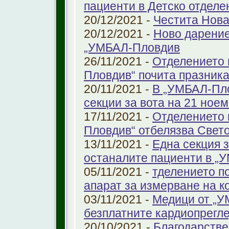
пациенти в Детско отдел
20/12/2021 -
Честита Нова
20/12/2021 -
Ново дарение
„УМБАЛ-Пловдив
26/11/2021 -
Отделението 
Пловдив“ почита празника
20/11/2021 -
В „УМБАЛ-Пло
секции за вота на 21 ноем
17/11/2021 -
Отделението 
Пловдив“ отбелязва Свет
13/11/2021 -
Една секция з
останалите пациенти в „
05/11/2021 -
тделението по
апарат за измерване на к
03/11/2021 -
Медици от „У
безплатните кардиопрегле
20/10/2021 -
Благодарстве