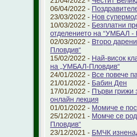
21/04/2022 -
Честит Велик
06/04/2022 -
Поздравител
23/03/2022 -
Нов супермод
10/03/2022 -
Безплатни пр
отделението на “УМБАЛ -
02/03/2022 -
Второ дарени
Пловдив“
15/02/2022 -
Най-висок кл
на „УМБАЛ-Пловдив“
24/01/2022 -
Все повече п
21/01/2022 -
Бабин Ден
17/01/2022 -
Първи грижи 
онлайн лекция
01/01/2022 -
Момиче е пос
25/12/2021 -
Момче се род
Пловдив“
23/12/2021 -
БМЧК изненад