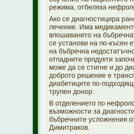
режима, отбеляза нефроло
Ако се диагностицира ран
лечение. Има медикаменти
влошаването на бъбречнат
се установи на по-късен е
на бъбречна недостатъчно
отпадните продукти започв
може да се стигне и до ди
доброто решение е трансп
диабетиците по-подходящо
трупен донор.
В отделението по нефрол
възможности за диагност
бъбречните усложнения от
Димитраков.