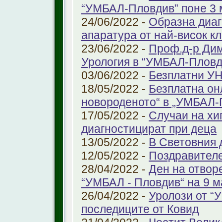
“УМБАЛ-Пловдив” поне 3 
24/06/2022 -
Образна диаг
апаратура от най-висок к
23/06/2022 -
Проф.д-р Дим
Урология в “УМБАЛ-Пловд
03/06/2022 -
Безплатни УН
18/05/2022 -
Безплатна он
новороденото“ в „УМБАЛ-
17/05/2022 -
Случаи на хи
диагностицират при деца
13/05/2022 -
В Световния д
12/05/2022 -
Поздравител
28/04/2022 -
Ден на отвор
“УМБАЛ - Пловдив“ на 9 м
26/04/2022 -
Уролози от “
последиците от Ковид