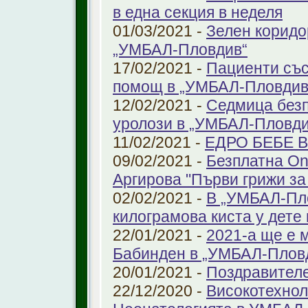
в една секция в неделя
01/03/2021 -
Зелен коридо
„УМБАЛ-Пловдив“
17/02/2021 -
Пациенти със
помощ в „УМБАЛ-Пловдив
12/02/2021 -
Седмица безп
уролози в „УМБАЛ-Пловди
11/02/2021 -
ЕДРО БЕБЕ 
09/02/2021 -
Безплатна On
Аргирова "Първи грижи за
02/02/2021 -
В „УМБАЛ-Пло
килограмова киста у дете 
22/01/2021 -
2021-а ще е м
Бабинден в „УМБАЛ-Плов
20/01/2021 -
Поздравител
22/12/2020 -
Високотехнол