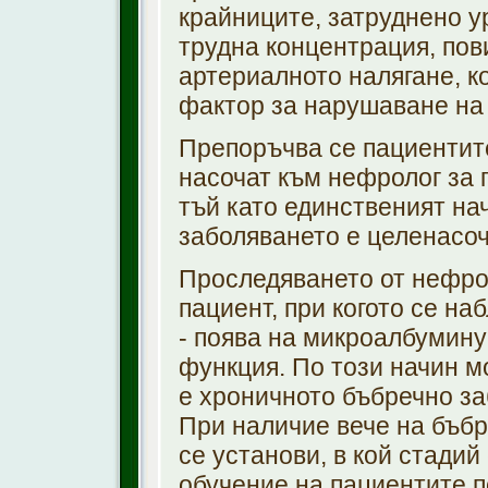
крайниците, затруднено у
трудна концентрация, пов
артериалното налягане, к
фактор за нарушаване на
Препоръчва се пациентите
насочат към нефролог за 
тъй като единственият на
заболяването е целенасо
Проследяването от нефро
пациент, при когото се н
- поява на микроалбумин
функция. По този начин м
е хроничното бъбречно за
При наличие вече на бъбр
се установи, в кой стадий
обучение на пациентите п