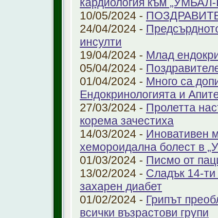
кардиология към „УМБАЛ
10/05/2024 -
ПОЗДРАВИТ
24/04/2024 -
Предсърдното
инсулти
19/04/2024 -
Млад ендокр
05/04/2024 -
Поздравителе
01/04/2024 -
Много са доп
Ендокринологията и Апит
27/03/2024 -
Пролетта нас
корема зачестиха
14/03/2024 -
Иновативен м
хемороидална болест в 
01/03/2024 -
Писмо от пац
13/02/2024 -
Сладък 14-ти
захарен диабет
01/02/2024 -
Грипът преоб
всички възрастови групи