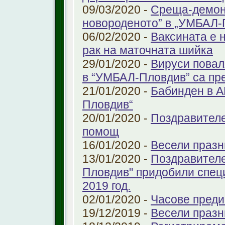
09/03/2020 -
Среща-демонс
новороденото” в „УМБАЛ-
06/02/2020 -
Ваксината е 
рак на маточната шийка
29/01/2020 -
Вируси повал
в “УМБАЛ-Пловдив” са пр
21/01/2020 -
Бабинден в А
Пловдив“
20/01/2020 -
Поздравителе
помощ
16/01/2020 -
Весели празн
13/01/2020 -
Поздравителе
Пловдив" придобили спец
2019 год.
02/01/2020 -
Часове преди
19/12/2019 -
Весели празн