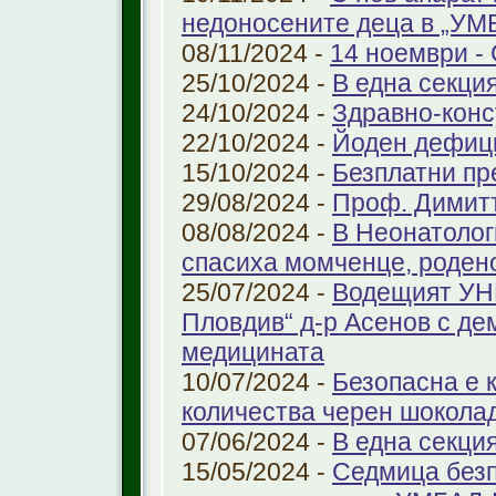
недоносените деца в „У
08/11/2024 -
14 ноември - 
25/10/2024 -
В една секци
24/10/2024 -
Здравно-конс
22/10/2024 -
Йоден дефиц
15/10/2024 -
Безплатни пр
29/08/2024 -
Проф. Димит
08/08/2024 -
В Неонатолог
спасиха момченце, роден
25/07/2024 -
Водещият УНГ
Пловдив“ д-р Асенов с де
медицината
10/07/2024 -
Безопасна е 
количества черен шоколад
07/06/2024 -
В една секци
15/05/2024 -
Седмица безп