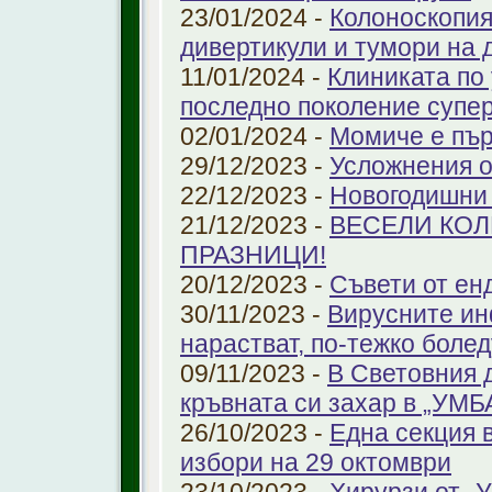
23/01/2024 -
Колоноскопият
дивертикули и тумори на 
11/01/2024 -
Клиниката по
последно поколение супе
02/01/2024 -
Момиче е пър
29/12/2023 -
Усложнения о
22/12/2023 -
Новогодишни
21/12/2023 -
ВЕСЕЛИ КО
ПРАЗНИЦИ!
20/12/2023 -
Съвети от ен
30/11/2023 -
Вирусните ин
нарастват, по-тежко боле
09/11/2023 -
В Световния 
кръвната си захар в „УМ
26/10/2023 -
Една секция 
избори на 29 октомври