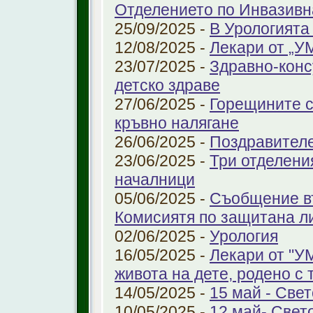
Отделението по Инвазивн
25/09/2025 -
В Урологията
12/08/2025 -
Лекари от „У
23/07/2025 -
Здравно-конс
детско здраве
27/06/2025 -
Горещините с
кръвно налягане
26/06/2025 -
Поздравител
23/06/2025 -
Три отделени
началници
05/06/2025 -
Съобщение въ
Комисиятя по защитана л
02/06/2025 -
Урология
16/05/2025 -
Лекари от "У
живота на дете, родено с 
14/05/2025 -
15 май - Свет
10/05/2025 -
12 май- Свет