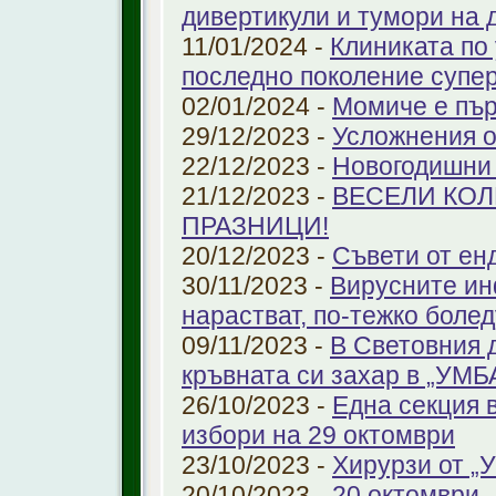
дивертикули и тумори на 
11/01/2024 -
Клиниката по
последно поколение супе
02/01/2024 -
Момиче е пър
29/12/2023 -
Усложнения о
22/12/2023 -
Новогодишни
21/12/2023 -
ВЕСЕЛИ КО
ПРАЗНИЦИ!
20/12/2023 -
Съвети от ен
30/11/2023 -
Вирусните ин
нарастват, по-тежко боле
09/11/2023 -
В Световния 
кръвната си захар в „УМ
26/10/2023 -
Една секция 
избори на 29 октомври
23/10/2023 -
Хирурзи от 
20/10/2023 -
20 октомври