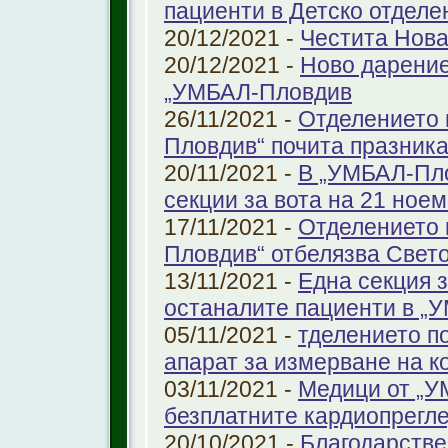
пациенти в Детско отдел
20/12/2021 -
Честита Нова
20/12/2021 -
Ново дарение
„УМБАЛ-Пловдив
26/11/2021 -
Отделението 
Пловдив“ почита празника
20/11/2021 -
В „УМБАЛ-Пло
секции за вота на 21 ноем
17/11/2021 -
Отделението 
Пловдив“ отбелязва Свет
13/11/2021 -
Една секция з
останалите пациенти в „
05/11/2021 -
тделението по
апарат за измерване на к
03/11/2021 -
Медици от „У
безплатните кардиопрегле
20/10/2021 -
Благодарстве