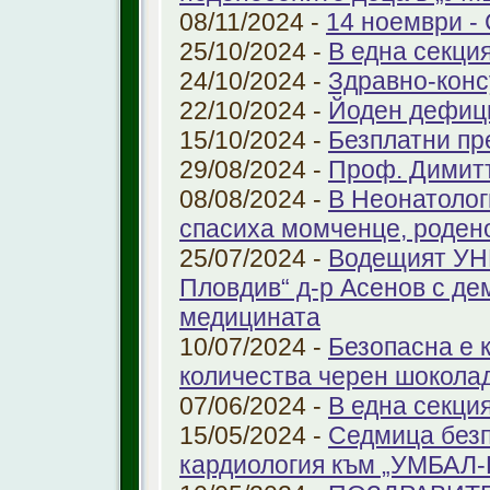
08/11/2024 -
14 ноември - 
25/10/2024 -
В една секци
24/10/2024 -
Здравно-конс
22/10/2024 -
Йоден дефиц
15/10/2024 -
Безплатни пр
29/08/2024 -
Проф. Димит
08/08/2024 -
В Неонатолог
спасиха момченце, роден
25/07/2024 -
Водещият УНГ
Пловдив“ д-р Асенов с де
медицината
10/07/2024 -
Безопасна е 
количества черен шоколад
07/06/2024 -
В една секци
15/05/2024 -
Седмица безп
кардиология към „УМБАЛ