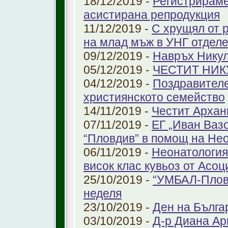
18/12/2019 -
Регистрираме
aсистирана репродукция
11/12/2019 -
С хрущял от 
на млад мъж в УНГ отдел
09/12/2019 -
Навръх Нику
05/12/2019 -
ЧЕСТИТ НИК
04/12/2019 -
Поздравителе
християнското семейство
14/11/2019 -
Честит Архан
07/11/2019 -
ЕГ „Иван Ваз
“Пловдив” в помощ на Не
06/11/2019 -
Неонатология
висок клас кувьоз от Асоц
25/10/2019 -
“УМБАЛ-Пловд
неделя
23/10/2019 -
Ден на Бълга
03/10/2019 -
Д-р Диана Ар