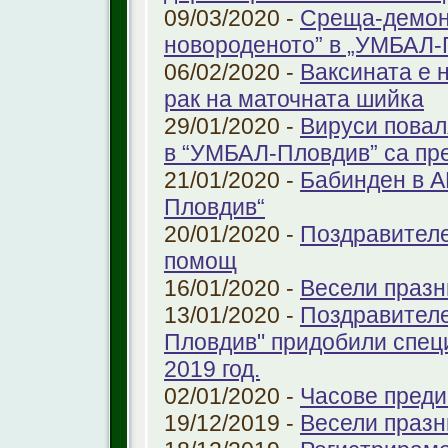
09/03/2020 -
Среща-демонс
новороденото” в „УМБАЛ-
06/02/2020 -
Ваксината е 
рак на маточната шийка
29/01/2020 -
Вируси повал
в “УМБАЛ-Пловдив” са пр
21/01/2020 -
Бабинден в А
Пловдив“
20/01/2020 -
Поздравителе
помощ
16/01/2020 -
Весели празн
13/01/2020 -
Поздравителе
Пловдив" придобили спец
2019 год.
02/01/2020 -
Часове преди
19/12/2019 -
Весели празн