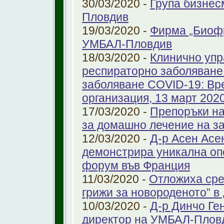
30/03/2020 -
Група бизнес
Пловдив
19/03/2020 -
Фирма „Биоф
УМБАЛ-Пловдив
18/03/2020 -
Клинично упр
респираторно заболяване 
заболяване COVID-19: Вр
организация, 13 март 2020 
17/03/2020 -
Препоръки на
за домашно лечение на з
12/03/2020 -
Д-р Асен Ас
демонстрира уникална оп
форум във Франция
11/03/2020 -
Отложиха сре
грижи за новороденото” 
10/03/2020 -
Д-р Динчо Ге
директор на УМБАЛ-Плов