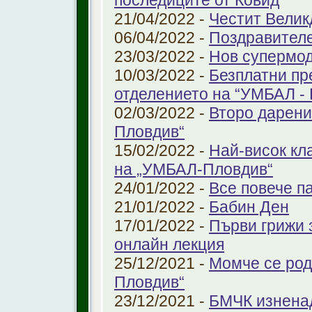
последиците от Ковид
21/04/2022 -
Честит Велик
06/04/2022 -
Поздравител
23/03/2022 -
Нов супермод
10/03/2022 -
Безплатни пр
отделението на “УМБАЛ -
02/03/2022 -
Второ дарени
Пловдив“
15/02/2022 -
Най-висок кл
на „УМБАЛ-Пловдив“
24/01/2022 -
Все повече п
21/01/2022 -
Бабин Ден
17/01/2022 -
Първи грижи 
онлайн лекция
25/12/2021 -
Момче се род
Пловдив“
23/12/2021 -
БМЧК изненад