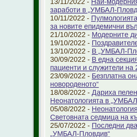
13/11/2022 -
Най-модерния
заработи в „УМБАЛ-Пловд
10/11/2022 -
Пулмологията
за новите епидемични въ
21/10/2022 -
Модерните ди
19/10/2022 -
Поздравител
13/10/2022 -
В „УМБАЛ-Пл
30/09/2022 -
В една секци
пациенти и служители на 
23/09/2022 -
Безплатна он
новороденото“
18/08/2022 -
Дариха пелен
Неонатологията в „УМБАЛ
05/08/2022 -
Неонатология
Световната седмица на к
25/07/2022 -
Последни два
„УМБАЛ-Пловдив“