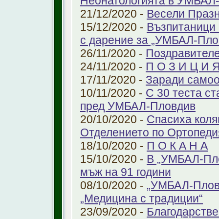
Неонатологията в УМБАЛ-
21/12/2020 -
Весели Праз
15/12/2020 -
Възпитаници 
с дарение за „УМБАЛ-Пло
26/11/2020 -
Поздравителе
24/11/2020 -
П О З И Ц И 
17/11/2020 -
Заради самоо
10/11/2020 -
С 30 теста с
пред УМБАЛ-Пловдив
20/10/2020 -
Спасиха коля
Отделението по Ортопеди
18/10/2020 -
П О К А Н А
15/10/2020 -
В „УМБАЛ-Пло
мъж на 91 години
08/10/2020 -
„УМБАЛ-Пловд
„Медицина с традиции“
23/09/2020 -
Благодарстве