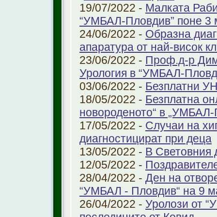
19/07/2022 -
Малката Раби
“УМБАЛ-Пловдив” поне 3 
24/06/2022 -
Образна диаг
апаратура от най-висок к
23/06/2022 -
Проф.д-р Дим
Урология в “УМБАЛ-Пловд
03/06/2022 -
Безплатни УН
18/05/2022 -
Безплатна он
новороденото“ в „УМБАЛ-
17/05/2022 -
Случаи на хи
диагностицират при деца
13/05/2022 -
В Световния д
12/05/2022 -
Поздравител
28/04/2022 -
Ден на отвор
“УМБАЛ - Пловдив“ на 9 м
26/04/2022 -
Уролози от “