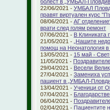
болест в „УМБАЛ-Пловдив
22/06/2021 -
УМБАЛ Пловд
правят виртуален курс "П
08/06/2021 -
АГ отделение
врати след голям ремонт
07/06/2021 -
В Клиниката 
21/05/2021 -
„Нашите недо
помощ на Неонатология в
13/05/2021 -
15 май - Свет
11/05/2021 -
Поздравителе
29/04/2021 -
Весели Велик
27/04/2021 -
Замениха усп
пациент в „УМБАЛ-Пловди
13/04/2021 -
Ученици от О
07/04/2021 -
Благодарстве
06/04/2021 -
Поздравител
02/04/2021 -
Пациентите н