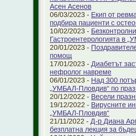
Асен Асенов
06/03/2023 -
Екип от ревм
подбира пациенти с остео
10/02/2023 -
Безконтролни
Гастроентерологията в „
20/01/2023 -
Поздравителе
помощ
17/01/2023 -
Диабетът зас
нефролог навреме
06/01/2023 -
Над 300 потъ
„УМБАЛ-Пловдив“ по праз
20/12/2022 -
Весели празн
19/12/2022 -
Вирусните ин
„УМБАЛ-Пловдив“
21/11/2022 -
Д-р Диана Ар
безплатна лекция за бъд