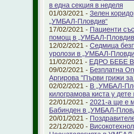
в една секция в неделя
01/03/2021 -
Зелен коридо
„УМБАЛ-Пловдив“
17/02/2021 -
Пациенти със
помощ в „УМБАЛ-Пловдив
12/02/2021 -
Седмица безп
уролози в „УМБАЛ-Пловди
11/02/2021 -
ЕДРО БЕБЕ 
09/02/2021 -
Безплатна On
Аргирова "Първи грижи за
02/02/2021 -
В „УМБАЛ-Пло
килограмова киста у дете 
22/01/2021 -
2021-а ще е м
Бабинден в „УМБАЛ-Плов
20/01/2021 -
Поздравител
22/12/2020 -
Високотехнол