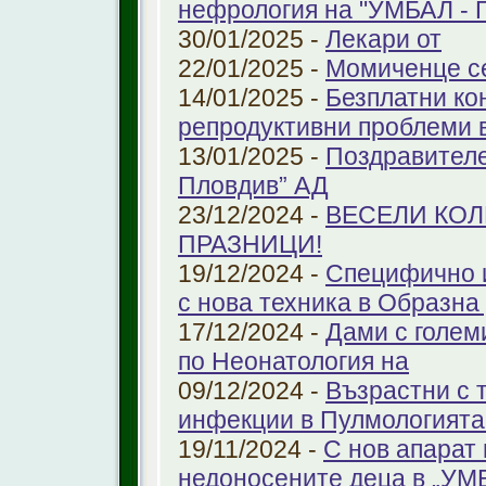
нефрология на "УМБАЛ - 
30/01/2025 -
Лекари от
22/01/2025 -
Момиченце се
14/01/2025 -
Безплатни ко
репродуктивни проблеми
13/01/2025 -
Поздравителе
Пловдив” АД
23/12/2024 -
ВЕСЕЛИ КО
ПРАЗНИЦИ!
19/12/2024 -
Специфично 
с нова техника в Образна
17/12/2024 -
Дами с голем
по Неонатология на
09/12/2024 -
Възрастни с 
инфекции в Пулмологият
19/11/2024 -
С нов апарат
недоносените деца в „У