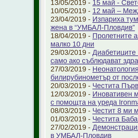
13/05/2019 -
15 май - Свет
10/05/2019 -
12 май – Меж
23/04/2019 -
Изпариха тум
жена в “УМБАЛ-Пловдив”
18/04/2019 -
Пролетните а
малко 10 дни
29/03/2019 -
Диабетиците 
само ако съблюдават здр
27/03/2019 -
Неонатология
билирубинометър от посл
20/03/2019 -
Честита Пър
12/03/2019 -
Иновативен м
с помощта на уреда Ironm
08/03/2019 -
Честит 8 ми 
01/03/2019 -
Честита Баба
27/02/2019 -
Демонстрация
в УМБАЛ-Пловдив