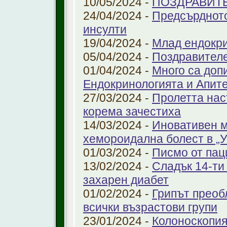
10/05/2024 -
ПОЗДРАВИТ
24/04/2024 -
Предсърдното
инсулти
19/04/2024 -
Млад ендокр
05/04/2024 -
Поздравителе
01/04/2024 -
Много са доп
Ендокринологията и Апит
27/03/2024 -
Пролетта нас
корема зачестиха
14/03/2024 -
Иновативен м
хемороидална болест в 
01/03/2024 -
Писмо от пац
13/02/2024 -
Сладък 14-ти
захарен диабет
01/02/2024 -
Грипът преоб
всички възрастови групи
23/01/2024 -
Колоноскопият