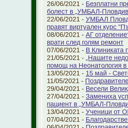
26/06/2021 -
Безплатни пр
болест в „УМБАЛ-Пловдив
22/06/2021 -
УМБАЛ Пловд
правят виртуален курс "П
08/06/2021 -
АГ отделение
врати след голям ремонт
07/06/2021 -
В Клиниката 
21/05/2021 -
„Нашите недо
помощ на Неонатология в
13/05/2021 -
15 май - Свет
11/05/2021 -
Поздравителе
29/04/2021 -
Весели Велик
27/04/2021 -
Замениха усп
пациент в „УМБАЛ-Пловди
13/04/2021 -
Ученици от О
07/04/2021 -
Благодарстве
06/04/2021 -
Поздравител