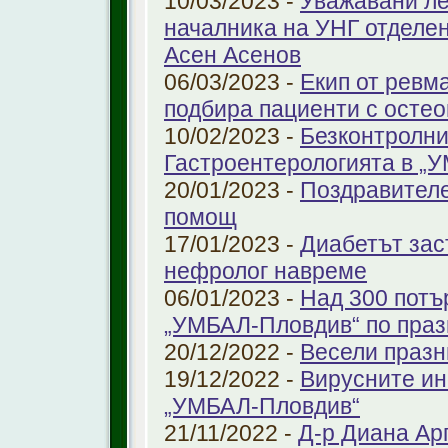
10/03/2023 -
Уважавани ле
началника на УНГ отделе
Асен Асенов
06/03/2023 -
Екип от ревм
подбира пациенти с остео
10/02/2023 -
Безконтролни
Гастроентерологията в „
20/01/2023 -
Поздравителе
помощ
17/01/2023 -
Диабетът зас
нефролог навреме
06/01/2023 -
Над 300 потъ
„УМБАЛ-Пловдив“ по праз
20/12/2022 -
Весели празн
19/12/2022 -
Вирусните ин
„УМБАЛ-Пловдив“
21/11/2022 -
Д-р Диана Ар