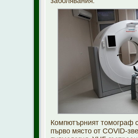
заболявания.
Компютърният томограф се
първо място от COVID-зве