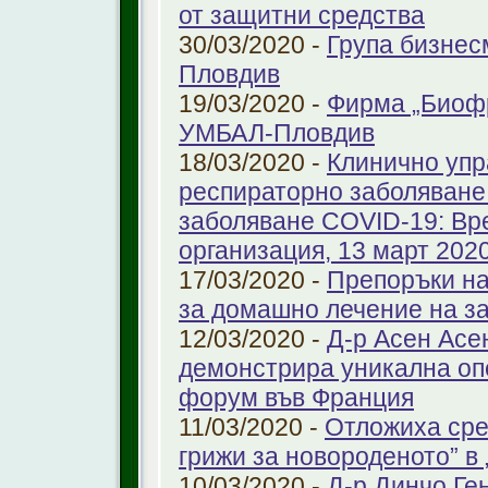
от защитни средства
30/03/2020 -
Група бизнес
Пловдив
19/03/2020 -
Фирма „Биоф
УМБАЛ-Пловдив
18/03/2020 -
Клинично упр
респираторно заболяване 
заболяване COVID-19: Вр
организация, 13 март 2020 
17/03/2020 -
Препоръки на
за домашно лечение на з
12/03/2020 -
Д-р Асен Ас
демонстрира уникална оп
форум във Франция
11/03/2020 -
Отложиха сре
грижи за новороденото” 
10/03/2020 -
Д-р Динчо Ге