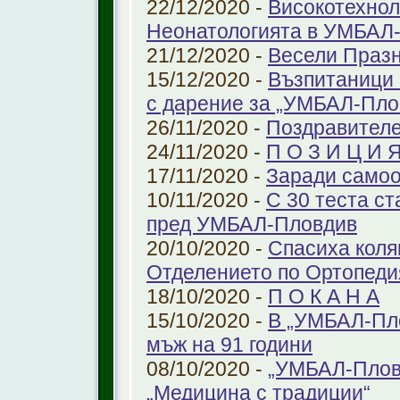
22/12/2020 -
Високотехнол
Неонатологията в УМБАЛ-
21/12/2020 -
Весели Праз
15/12/2020 -
Възпитаници 
с дарение за „УМБАЛ-Пло
26/11/2020 -
Поздравителе
24/11/2020 -
П О З И Ц И 
17/11/2020 -
Заради самоо
10/11/2020 -
С 30 теста с
пред УМБАЛ-Пловдив
20/10/2020 -
Спасиха коля
Отделението по Ортопеди
18/10/2020 -
П О К А Н А
15/10/2020 -
В „УМБАЛ-Пло
мъж на 91 години
08/10/2020 -
„УМБАЛ-Пловд
„Медицина с традиции“