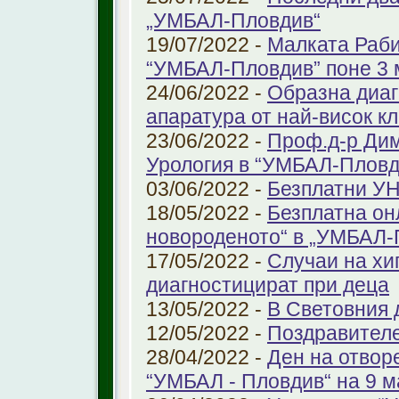
„УМБАЛ-Пловдив“
19/07/2022 -
Малката Раби
“УМБАЛ-Пловдив” поне 3 
24/06/2022 -
Образна диаг
апаратура от най-висок к
23/06/2022 -
Проф.д-р Дим
Урология в “УМБАЛ-Пловд
03/06/2022 -
Безплатни УН
18/05/2022 -
Безплатна он
новороденото“ в „УМБАЛ-
17/05/2022 -
Случаи на хи
диагностицират при деца
13/05/2022 -
В Световния д
12/05/2022 -
Поздравител
28/04/2022 -
Ден на отвор
“УМБАЛ - Пловдив“ на 9 м