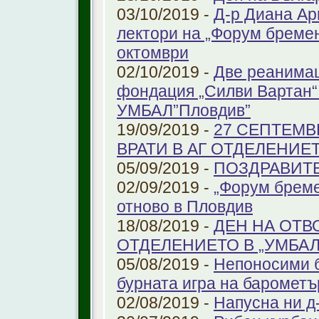
03/10/2019 -
Д-р Диана Ар
лектори на „Форум бремен
октомври
02/10/2019 -
Две реанимац
фондация „Силви Вартан“
УМБАЛ”Пловдив”
19/09/2019 -
27 СЕПТЕМВ
ВРАТИ В АГ ОТДЕЛЕНИЕ
05/09/2019 -
ПОЗДРАВИТЕЛ
02/09/2019 -
„Форум бреме
отново в Пловдив
18/08/2019 -
ДЕН НА ОТВ
ОТДЕЛЕНИЕТО В „УМБА
05/08/2019 -
Непоносими б
бурната игра на барометъ
02/08/2019 -
Напусна ни д