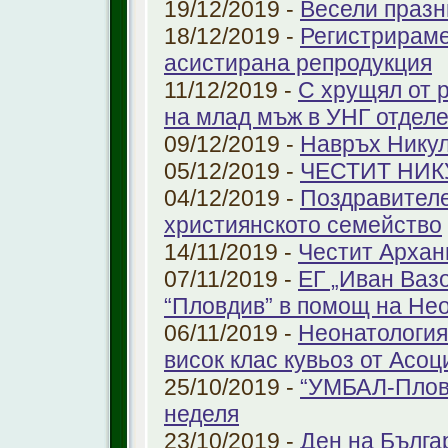
19/12/2019 -
Весели празн
18/12/2019 -
Регистрираме
aсистирана репродукция
11/12/2019 -
С хрущял от 
на млад мъж в УНГ отдел
09/12/2019 -
Навръх Нику
05/12/2019 -
ЧЕСТИТ НИК
04/12/2019 -
Поздравителе
християнското семейство
14/11/2019 -
Честит Архан
07/11/2019 -
ЕГ „Иван Ваз
“Пловдив” в помощ на Не
06/11/2019 -
Неонатология
висок клас кувьоз от Асоц
25/10/2019 -
“УМБАЛ-Пловд
неделя
23/10/2019 -
Ден на Бълга