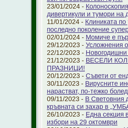
23/01/2024 -
Колоноскопият
дивертикули и тумори на 
11/01/2024 -
Клиниката по
последно поколение супе
02/01/2024 -
Момиче е пър
29/12/2023 -
Усложнения о
22/12/2023 -
Новогодишни
21/12/2023 -
ВЕСЕЛИ КО
ПРАЗНИЦИ!
20/12/2023 -
Съвети от ен
30/11/2023 -
Вирусните ин
нарастват, по-тежко боле
09/11/2023 -
В Световния 
кръвната си захар в „УМ
26/10/2023 -
Една секция 
избори на 29 октомври