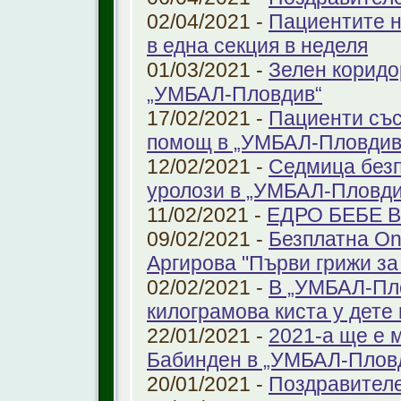
02/04/2021 -
Пациентите н
в една секция в неделя
01/03/2021 -
Зелен коридо
„УМБАЛ-Пловдив“
17/02/2021 -
Пациенти със
помощ в „УМБАЛ-Пловдив
12/02/2021 -
Седмица безп
уролози в „УМБАЛ-Пловди
11/02/2021 -
ЕДРО БЕБЕ 
09/02/2021 -
Безплатна On
Аргирова "Първи грижи за
02/02/2021 -
В „УМБАЛ-Пло
килограмова киста у дете 
22/01/2021 -
2021-а ще е м
Бабинден в „УМБАЛ-Плов
20/01/2021 -
Поздравител