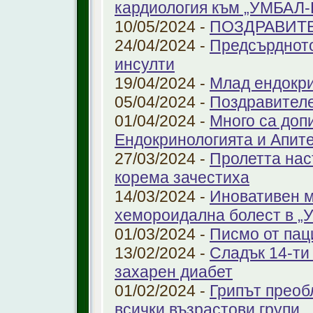
кардиология към „УМБАЛ
10/05/2024 -
ПОЗДРАВИТ
24/04/2024 -
Предсърдното
инсулти
19/04/2024 -
Млад ендокр
05/04/2024 -
Поздравителе
01/04/2024 -
Много са доп
Ендокринологията и Апит
27/03/2024 -
Пролетта нас
корема зачестиха
14/03/2024 -
Иновативен м
хемороидална болест в 
01/03/2024 -
Писмо от пац
13/02/2024 -
Сладък 14-ти
захарен диабет
01/02/2024 -
Грипът преоб
всички възрастови групи