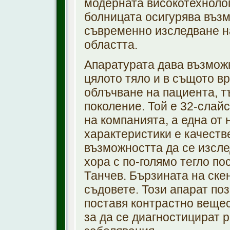
модерната високотехноло
болницата осигурява възм
съвременно изследване н
областта.
Апаратурата дава възмож
цялото тяло и в същото в
облъчване на пациента, т
поколение. Той е 32-слай
на компанията, а една от
характеристики е качеств
възможността да се изсле
хора с по-голямо тегло п
Танчев. Бързината на ске
съдовете. Този апарат по
поставя контрастно вещес
за да се диагностицират 