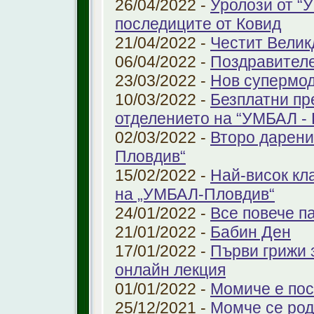
26/04/2022 -
Уролози от “
последиците от Ковид
21/04/2022 -
Честит Велик
06/04/2022 -
Поздравител
23/03/2022 -
Нов супермод
10/03/2022 -
Безплатни пр
отделението на “УМБАЛ -
02/03/2022 -
Второ дарени
Пловдив“
15/02/2022 -
Най-висок кл
на „УМБАЛ-Пловдив“
24/01/2022 -
Все повече п
21/01/2022 -
Бабин Ден
17/01/2022 -
Първи грижи 
онлайн лекция
01/01/2022 -
Момиче е пос
25/12/2021 -
Момче се род