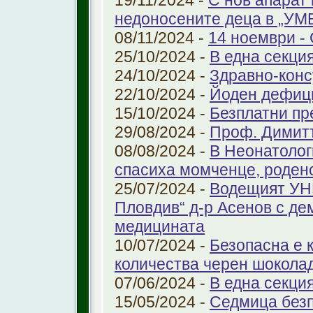
19/11/2024 -
С нов апарат
недоносените деца в „У
08/11/2024 -
14 ноември - 
25/10/2024 -
В една секци
24/10/2024 -
Здравно-конс
22/10/2024 -
Йоден дефиц
15/10/2024 -
Безплатни пр
29/08/2024 -
Проф. Димит
08/08/2024 -
В Неонатолог
спасиха момченце, роден
25/07/2024 -
Водещият УНГ
Пловдив“ д-р Асенов с де
медицината
10/07/2024 -
Безопасна е 
количества черен шоколад
07/06/2024 -
В една секци
15/05/2024 -
Седмица безп