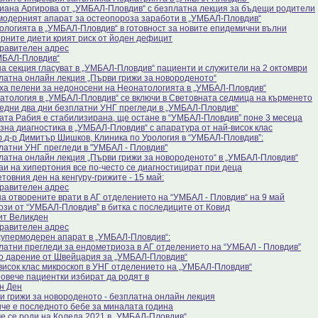
Диана Аргирова от „УМБАЛ-Пловдив“ с безплатна лекция за бъдещи родители
модерният апарат за остеопороза заработи в „УМБАЛ-Пловдив“
ологията в „УМБАЛ-Пловдив“ в готовност за новите епидемични вълни
рните диети крият риск от йоден дефицит
равителен адрес
МБАЛ-Пловдив“
на секция гласуват в „УМБАЛ-Пловдив“ пациенти и служители на 2 октомври
латна онлайн лекция „Първи грижи за новороденото“
ха пелени за недоносени на Неонатологията в „УМБАЛ-Пловдив“
атология в „УМБАЛ-Пловдив“ се включи в Световната седмица на кърменето
едни два дни безплатни УНГ прегледи в „УМБАЛ-Пловдив“
ата Рабия е стабилизирана, ще остане в “УМБАЛ-Пловдив” поне 3 месеца
зна диагностика в „УМБАЛ-Пловдив“ с апаратура от най-висок клас
.д-р Димитър Шишков, Клиника по Урология в “УМБАЛ-Пловдив”:
латни УНГ прегледи в "УМБАЛ - Пловдив"
латна онлайн лекция „Първи грижи за новороденото“ в „УМБАЛ-Пловдив“
аи на хипертония все по-често се диагностицират при деца
товния ден на кенгуру-грижите - 15 май:
равителен адрес
на отворените врати в АГ отделението на “УМБАЛ - Пловдив“ на 9 май
ози от “УМБАЛ-Пловдив” в битка с последиците от Ковид
ит Великден
равителен адрес
супермодерен апарат в „УМБАЛ-Пловдив“:
латни прегледи за ендометриоза в АГ отделението на “УМБАЛ - Пловдив”
о дарение от Швейцария за „УМБАЛ-Пловдив“
висок клас микроскоп в УНГ отделението на „УМБАЛ-Пловдив“
повече пациентки избират да родят в
н Ден
и грижи за новороденото - безплатна онлайн лекция
че е последното бебе за миналата година
е се роди на Коледа 2021 в „УМБАЛ-Пловдив“