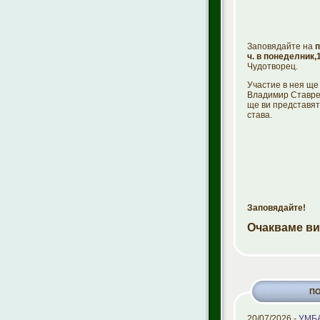
Заповядайте на
п
ч. в понеделник,
Чудотворец.
Участие в нея ще
Владимир Ставрев
ще ви представят
става.
Заповядайте!
Очакваме ви
П
20/07/2026 -
УМБА