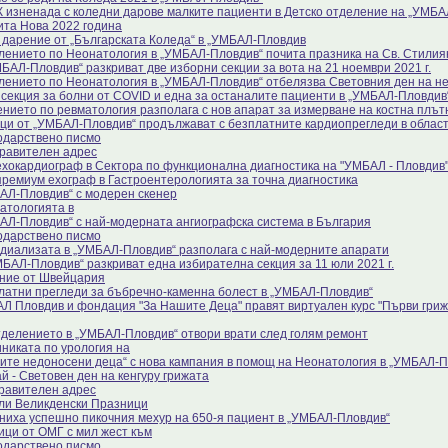
 изненада с коледни дарове малките пациенти в Детско отделение на „УМБА
ита Нова 2022 година
 дарение от „Българската Коледа“ в „УМБАЛ-Пловдив
лението по Неонатология в „УМБАЛ-Пловдив“ почита празника на Св. Стили
БАЛ-Пловдив“ разкриват две изборни секции за вота на 21 ноември 2021 г.
лението по Неонатология в „УМБАЛ-Пловдив“ отбелязва Световния ден на н
 секция за болни от COVID и една за останалите пациенти в „УМБАЛ-Пловдив
нието по ревматология разполага с нов апарат за измерване на костна плът
ци от „УМБАЛ-Пловдив“ продължават с безплатните кардиопрегледи в облас
одарствено писмо
равителен адрес
ехокардиограф в Сектора по функционална диагностика на "УМБАЛ - Пловдив
премиум ехограф в Гастроентерологията за точна диагностика
АЛ-Пловдив“ с модерен скенер
атологията в
АЛ-Пловдив“ с най-модерната ангиографска система в България
одарствено писмо
диализата в „УМБАЛ-Пловдив“ разполага с най-модерните апарати
МБАЛ-Пловдив“ разкриват една избирателна секция за 11 юли 2021 г.
ние от Швейцария
латни прегледи за бъбречно-каменна болест в „УМБАЛ-Пловдив“
Л Пловдив и фондация "За Нашите Деца" правят виртуален курс "Първи гриж
тделението в „УМБАЛ-Пловдив“ отвори врати след голям ремонт
иниката по урология на
ите недоносени деца“ с нова кампания в помощ на Неонатология в „УМБАЛ-П
й - Световен ден на кенгуру грижата
равителен адрес
ли Великденски Празници
ниха успешно пикочния мехур на 650-я пациент в „УМБАЛ-Пловдив“
ици от ОМГ с мил жест към
одарствено писмо