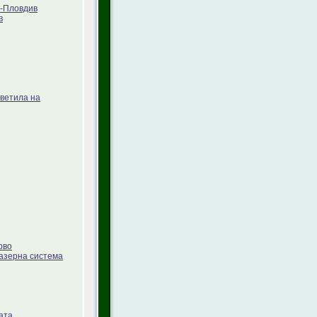
Л-Пловдив
в
ветила на
рво
лазерна система
ата