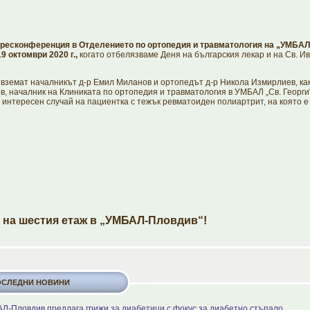
ресконференция в Отделението по ортопедия и травматология на „УМБАЛ
19 октомври 2020 г.,
когато отбелязваме Деня на българския лекар и на Св. И
 вземат началникът д-р Емил Миланов и ортопедът д-р Никола Измирлиев, как
, началник на Клиниката по ортопедия и травматология в УМБАЛ „Св. Георги“
 интересен случай на пациентка с тежък ревматоиден полиартрит, на която 
 на шестия етаж в „УМБАЛ-Пловдив“!
ОСЛЕДНИ НОВИНИ
Л-Пловдив предлага грижи за диабетици с фокус за диабетно стъпало