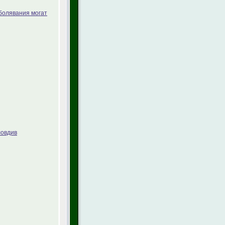
болявания могат
ловдив