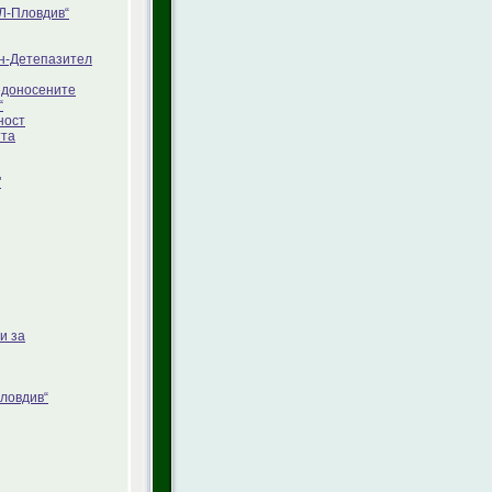
Л-Пловдив“
ян-Детепазител
едоносените
“
ност
тта
"
и за
ловдив“