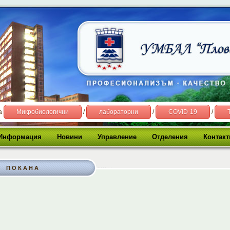
на
Микробиологични
/
лабораторни
/
COVID-19
/
Информация
Новини
Управление
Отделения
Контакт
П О К А Н А