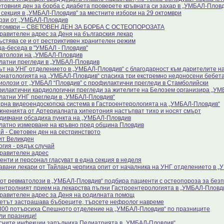
етовния ден за борба с диабета проверете кръвната си захар в „УМБАЛ-Плов
 секция в „УМБАЛ-Пловдив" за местните избори на 29 октомври
рзи от „УМБАЛ-Пловдив
ктомври – СВЕТОВЕН ДЕН ЗА БОРБА С ОСТЕОПОРОЗАТА
равителен адрес за Деня на българския лекар
ъстява се и от рестриктивен хранителен режим
а-беседа в "УМБАЛ - Пловдив"
атолози на „УМБАЛ-Пловдив
латни прегледи в „УМБАЛ-Пловдив
ът на УНГ отделението в „УМБАЛ-Пловдив“ с благодарност към дарителите на
онатологията на „УМБАЛ-Пловдив“ спасиха три екстремно недоносени бебет
иолози от „УМБАЛ “Пловдив” с профилактични прегледи в Стамболийски
илактични кардиологични прегледи за жителите на Белозем организира „У
латни УНГ прегледи в „УМБАЛ-Пловдив“
рна видеоендоскопска система в Гастроентерологията на „УМБАЛ-Пловдив“
жненията от Артериалната хипертония настъпват тихо и носят смърт
дивчани обсадиха пункта на „УМБАЛ-Пловдив
латно измерване на кръвно пред община Пловдив
й - Световен ден на сестринството
ит Великден
огия - рядък случай
равителен адрес
енти и персонал гласуват в една секция в неделя
авани лекари от Тайланд черпиха опит от началника на УНГ отделението в 
 от ревматолози в „УМБАЛ-Пловдив“ подбира пациенти с остеопороза за без
онтролният прием на лекарства пълни Гастроентерологията в „УМБАЛ-Пловд
равителен адрес за Деня на родилната помощ
етът застрашава бъбреците, търсете нефролог навреме
300 потърсиха Спешното отделение на „УМБАЛ-Пловдив“ по празниците
ли празници!
сните инфекции запълниха Педиатрията в „УМБАЛ-Пловдив“