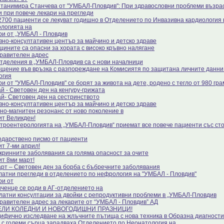
Станимира Станчева от "УМБАЛ-Пловдив": При здравословни проблеми възра
 и при повече лекари на прегледи
2700 пациенти се лекуват годишно в Отделението по Инвазивна кардиология 
ологията на
ри от „УМБАЛ - Пловдив
вно-консултативен център за майчино и детско здраве
щините са опасни за хората с високо кръвно налягане
равителен адрес
отделения в „УМБАЛ-Пловдив са с нови началници
щение във връзка с разпореждане на Комисиятя по защитана личните данни 
огия
ри от "УМБАЛ-Пловдив" се борят за живота на дете, родено с тегло от 980 гра
й - Световен ден на кенгуру-грижата
ай- Световен ден на сестринството
вно-консултативен център за майчино и детско здраве
но-магнитен резонанс от ново поколение в
ит Великден!
строентерологията на „УМБАЛ-Пловдив“ приемат все повече пациенти със с
одарствено писмо от пациенти
ит 7-ми април!
кринните заболявания са голяма опасност за очите
ит 8ми март!
арт – Световен ден за борба с бъбречните заболявания
латни прегледи в отделението по нефрология на "УМБАЛ - Пловдив"
ри от
ченце се роди в АГ-отделението на
латни консултации за двойки с репродуктивни проблеми в „УМБАЛ-Пловдив
равителен адрес за лекарите от “УМБАЛ - Пловдив” АД
ЕЛИ КОЛЕДНИ И НОВОГОДИШНИ ПРАЗНИЦИ!
ифично изследване на жлъчните пътища с нова техника в Образна диагности
 с големи сърца зарадваха Отделението по Неонатология на