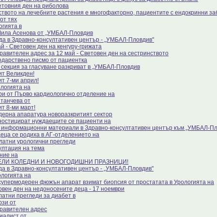
етовния ден на риболова
ството на лечебните растения е многофакторно, пациентите с ендокринни за
от тях
огията в
Мила Асенова от „УМБАЛ-Пловдив
да в Здравно-консултативен център - „УМБАЛ-Пловдив"
й - Световен ден на кенгуру-грижата
равителен адрес за 12 май - Световен ден на сестринството
одарствено писмо от пациентка
 секция за гласуване разкриват в „УМБАЛ-Пловдив
ит Великден!
ит 7-ми април!
ологията на
ри от Първо кардиологично отделение на
Станчева от
ит 8-ми март!
дерна апаратура новоразкритият сектор
ностицират нуждаещите се пациенти на
 информационни материали в Здравно-консултативен център към „УМБАЛ-П
деца се родиха в АГ-отделението на
латни урологични прегледи
ултация на тема
ние на
ЕЛИ КОЛЕДНИ И НОВОГОДИШНИ ПРАЗНИЦИ!
да в Здравно-консултативен център - „УМБАЛ-Пловдив"
ологията на
супермодерен фюжън апарат взимат биопсия от простатата в Урологията на
овен ден на недоносените деца - 17 ноември
латни прегледи за диабет в
рзи от
равителен адрес
иалист от