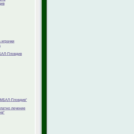
див
 играчки
а
МБАЛ-Пловдив
„УМБАЛ-Пловдив“
платно лечение
ив“