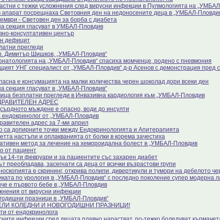
астни с тежки усложнения след вирусни инфекции в Пулмологията на „УМБА
в апарат посрещнаха Световния ден на недоносените деца в „УМБАЛ-Пловди
ември - Световен ден за борба с диабета
на секция гласуват в УМБАЛ-Пловдив
вно-консултативен център
н дефицит
латни прегледи
. Димитър Шишков, „УМБАЛ-Пловдив“
онатологията на „УМБАЛ-Пловдив“ спасиха момченце, родено с пневмония
щият УНГ специалист от „УМБАЛ-Пловдив“ д-р Асенов с демонстрация пред с
пасна е консумацията на малки количества черен шоколад дори всеки ден
на секция гласуват в „УМБАЛ-Пловдив“
ица безплатни прегледи в Инвазивна кардиология към „УМБАЛ-Пловдив
ДРАВИТЕЛЕН АДРЕС
сърдното мъждене е опасно, води до инсулти
 ендокринолог от „УМБАЛ-Пловдив
равителен адрес за 7-ми април
о са допирните точки между Ендокринологията и Апитерапията
етта настъпи и оплакванията от болки в корема зачестиха
ативен метод за лечение на хемороидална болест в „УМБАЛ-Пловдив
о от пациент
ък 14-ти февруари и за пациентите със захарен диабет
ът преобладава, засегнати са деца от всички възрастови групи
носкопията е скрининг, открива полипи, дивертикули и тумори на дебелото че
иката по урология в „УМБАЛ-Пловдив“ с последно поколение супер модерна 
че е първото бебе в „УМБАЛ-Пловдив
жнения от вирусни инфекции
годишни празници в „УМБАЛ-Пловдив“
ЕЛИ КОЛЕДНИ И НОВОГОДИШНИ ПРАЗНИЦИ!
ти от ендокринолога
сните инфекции сред децата плавно нарастват, по-тежко боледуват кърмачет