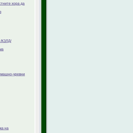
стните хора да
в
/КЗЛД/
ма
томашно-чревни
ка на