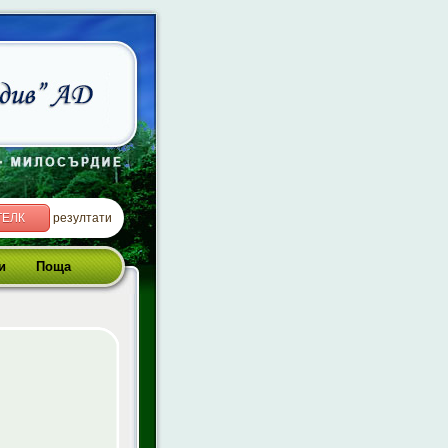
ТЕЛК
резултати
и
Поща