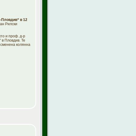
-Пловдив“ в 12
ван Рилски
то и проф. д-р
 в Пловдив. Те
е сменена колянна