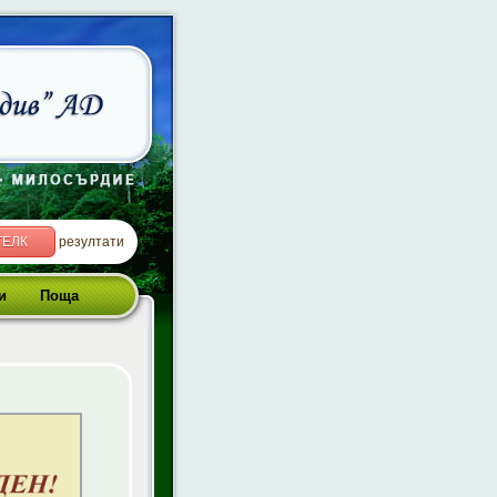
ТЕЛК
резултати
и
Поща