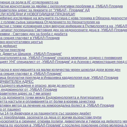
ченце се роди в АГ-отделението на
латни консултации за двойки с репродуктивни проблеми в „УМБАЛ-Пловдив
равителен адрес за лекарите от “УМБАЛ - Пловдив” АД
ЕЛИ КОЛЕДНИ И НОВОГОДИШНИ ПРАЗНИЦИ!
ифично изследване на жлъчните пътища с нова техника в Образна диагности
 с големи сърца зарадваха Отделението по Неонатология на
астни с тежки усложнения след вирусни инфекции в Пулмологията на „УМБА
в апарат посрещнаха Световния ден на недоносените деца в „УМБАЛ-Пловди
ември - Световен ден за борба с диабета
на секция гласуват в УМБАЛ-Пловдив
вно-консултативен център
н дефицит
латни прегледи
. Димитър Шишков, „УМБАЛ-Пловдив“
онатологията на „УМБАЛ-Пловдив“ спасиха момченце, родено с пневмония
щият УНГ специалист от „УМБАЛ-Пловдив“ д-р Асенов с демонстрация пред с
пасна е консумацията на малки количества черен шоколад дори всеки ден
на секция гласуват в „УМБАЛ-Пловдив“
ица безплатни прегледи в Инвазивна кардиология към „УМБАЛ-Пловдив
ДРАВИТЕЛЕН АДРЕС
сърдното мъждене е опасно, води до инсулти
 ендокринолог от „УМБАЛ-Пловдив
равителен адрес за 7-ми април
о са допирните точки между Ендокринологията и Апитерапията
етта настъпи и оплакванията от болки в корема зачестиха
ативен метод за лечение на хемороидална болест в „УМБАЛ-Пловдив
о от пациент
ък 14-ти февруари и за пациентите със захарен диабет
ът преобладава, засегнати са деца от всички възрастови групи
носкопията е скрининг, открива полипи, дивертикули и тумори на дебелото че
иката по урология в „УМБАЛ-Пловдив“ с последно поколение супер модерна 