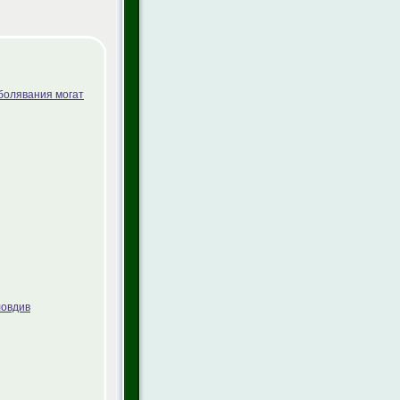
болявания могат
ловдив