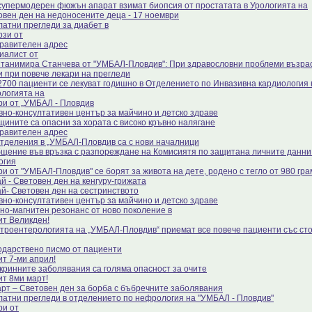
супермодерен фюжън апарат взимат биопсия от простатата в Урологията на
овен ден на недоносените деца - 17 ноември
латни прегледи за диабет в
рзи от
равителен адрес
иалист от
Станимира Станчева от "УМБАЛ-Пловдив": При здравословни проблеми възра
 и при повече лекари на прегледи
2700 пациенти се лекуват годишно в Отделението по Инвазивна кардиология 
ологията на
ри от „УМБАЛ - Пловдив
вно-консултативен център за майчино и детско здраве
щините са опасни за хората с високо кръвно налягане
равителен адрес
отделения в „УМБАЛ-Пловдив са с нови началници
щение във връзка с разпореждане на Комисиятя по защитана личните данни 
огия
ри от "УМБАЛ-Пловдив" се борят за живота на дете, родено с тегло от 980 гра
й - Световен ден на кенгуру-грижата
ай- Световен ден на сестринството
вно-консултативен център за майчино и детско здраве
но-магнитен резонанс от ново поколение в
ит Великден!
строентерологията на „УМБАЛ-Пловдив“ приемат все повече пациенти със с
одарствено писмо от пациенти
ит 7-ми април!
кринните заболявания са голяма опасност за очите
ит 8ми март!
арт – Световен ден за борба с бъбречните заболявания
латни прегледи в отделението по нефрология на "УМБАЛ - Пловдив"
ри от