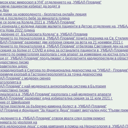
висок клас микроскоп в УНГ отделението на „УМБАЛ-Пловдив“
повече пациентки избират да родят в
н Ден
и грижи за новороденото - безплатна онлайн лекция
че е последното бебе за миналата година
е се роди на Коледа 2021 в „УМБАЛ-Пловдив“
 изненада с коледни дарове малките пациенти в Детско отделение на „УМБА
ита Нова 2022 година
 дарение от „Българската Коледа“ в „УМБАЛ-Пловдив
лението по Неонатология в „УМБАЛ-Пловдив“ почита празника на Св. Стили
БАЛ-Пловдив“ разкриват две изборни секции за вота на 21 ноември 2021 г.
лението по Неонатология в „УМБАЛ-Пловдив“ отбелязва Световния ден на н
 секция за болни от COVID и една за останалите пациенти в „УМБАЛ-Пловдив
нието по ревматология разполага с нов апарат за измерване на костна плът
ци от „УМБАЛ-Пловдив“ продължават с безплатните кардиопрегледи в облас
одарствено писмо
равителен адрес
ехокардиограф в Сектора по функционална диагностика на "УМБАЛ - Пловдив
премиум ехограф в Гастроентерологията за точна диагностика
АЛ-Пловдив“ с модерен скенер
атологията в
АЛ-Пловдив“ с най-модерната ангиографска система в България
одарствено писмо
диализата в „УМБАЛ-Пловдив“ разполага с най-модерните апарати
МБАЛ-Пловдив“ разкриват една избирателна секция за 11 юли 2021 г.
ние от Швейцария
латни прегледи за бъбречно-каменна болест в „УМБАЛ-Пловдив“
Л Пловдив и фондация "За Нашите Деца" правят виртуален курс "Първи гриж
тделението в „УМБАЛ-Пловдив“ отвори врати след голям ремонт
иниката по урология на
ите недоносени деца“ с нова кампания в помощ на Неонатология в „УМБАЛ-П