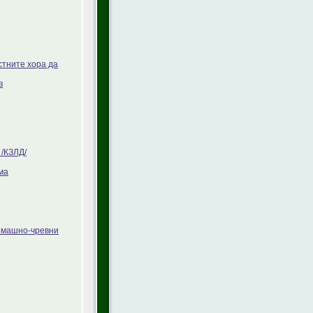
стните хора да
в
/КЗЛД/
ма
томашно-чревни