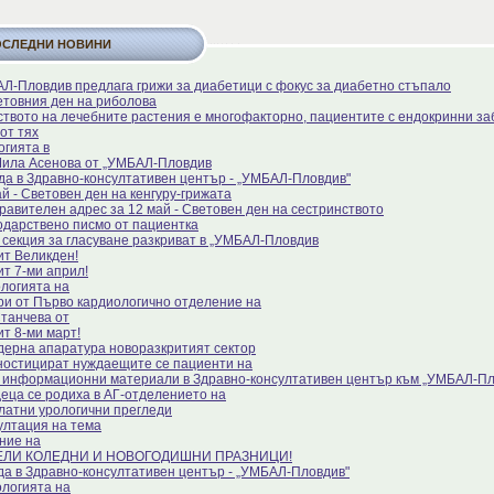
ОСЛЕДНИ НОВИНИ
Л-Пловдив предлага грижи за диабетици с фокус за диабетно стъпало
етовния ден на риболова
ството на лечебните растения е многофакторно, пациентите с ендокринни за
от тях
огията в
Мила Асенова от „УМБАЛ-Пловдив
да в Здравно-консултативен център - „УМБАЛ-Пловдив"
й - Световен ден на кенгуру-грижата
равителен адрес за 12 май - Световен ден на сестринството
одарствено писмо от пациентка
 секция за гласуване разкриват в „УМБАЛ-Пловдив
ит Великден!
ит 7-ми април!
ологията на
ри от Първо кардиологично отделение на
Станчева от
ит 8-ми март!
дерна апаратура новоразкритият сектор
ностицират нуждаещите се пациенти на
 информационни материали в Здравно-консултативен център към „УМБАЛ-П
деца се родиха в АГ-отделението на
латни урологични прегледи
ултация на тема
ние на
ЕЛИ КОЛЕДНИ И НОВОГОДИШНИ ПРАЗНИЦИ!
да в Здравно-консултативен център - „УМБАЛ-Пловдив"
ологията на