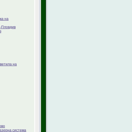
ка на
Л-Пловдив
в
ветила на
рво
лазерна система