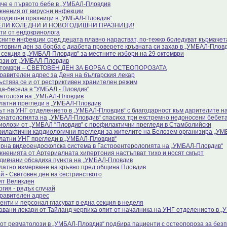
че е първото бебе в „УМБАЛ-Пловдив
жнения от вирусни инфекции
годишни празници в „УМБАЛ-Пловдив“
ЕЛИ КОЛЕДНИ И НОВОГОДИШНИ ПРАЗНИЦИ!
ти от ендокринолога
сните инфекции сред децата плавно нарастват, по-тежко боледуват кърмачет
етовния ден за борба с диабета проверете кръвната си захар в „УМБАЛ-Плов
 секция в „УМБАЛ-Пловдив" за местните избори на 29 октомври
рзи от „УМБАЛ-Пловдив
ктомври – СВЕТОВЕН ДЕН ЗА БОРБА С ОСТЕОПОРОЗАТА
равителен адрес за Деня на българския лекар
ъстява се и от рестриктивен хранителен режим
а-беседа в "УМБАЛ - Пловдив"
атолози на „УМБАЛ-Пловдив
латни прегледи в „УМБАЛ-Пловдив
ът на УНГ отделението в „УМБАЛ-Пловдив“ с благодарност към дарителите на
онатологията на „УМБАЛ-Пловдив“ спасиха три екстремно недоносени бебет
иолози от „УМБАЛ “Пловдив” с профилактични прегледи в Стамболийски
илактични кардиологични прегледи за жителите на Белозем организира „У
латни УНГ прегледи в „УМБАЛ-Пловдив“
рна видеоендоскопска система в Гастроентерологията на „УМБАЛ-Пловдив“
жненията от Артериалната хипертония настъпват тихо и носят смърт
дивчани обсадиха пункта на „УМБАЛ-Пловдив
латно измерване на кръвно пред община Пловдив
й - Световен ден на сестринството
ит Великден
огия - рядък случай
равителен адрес
енти и персонал гласуват в една секция в неделя
авани лекари от Тайланд черпиха опит от началника на УНГ отделението в 
 от ревматолози в „УМБАЛ-Пловдив“ подбира пациенти с остеопороза за без