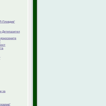
Л-Пловдив“
ян-Детепазител
едоносените
“
ност
тта
"
и за
ловдив“