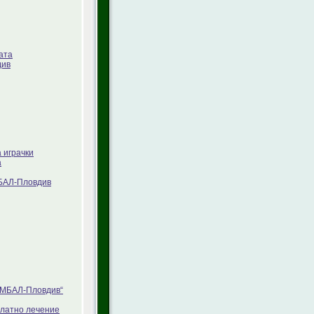
ата
див
 играчки
а
МБАЛ-Пловдив
„УМБАЛ-Пловдив“
платно лечение