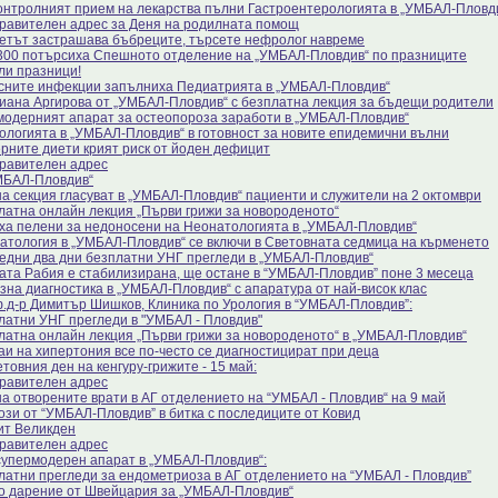
онтролният прием на лекарства пълни Гастроентерологията в „УМБАЛ-Пловд
равителен адрес за Деня на родилната помощ
етът застрашава бъбреците, търсете нефролог навреме
300 потърсиха Спешното отделение на „УМБАЛ-Пловдив“ по празниците
ли празници!
сните инфекции запълниха Педиатрията в „УМБАЛ-Пловдив“
Диана Аргирова от „УМБАЛ-Пловдив“ с безплатна лекция за бъдещи родители
модерният апарат за остеопороза заработи в „УМБАЛ-Пловдив“
ологията в „УМБАЛ-Пловдив“ в готовност за новите епидемични вълни
рните диети крият риск от йоден дефицит
равителен адрес
МБАЛ-Пловдив“
на секция гласуват в „УМБАЛ-Пловдив“ пациенти и служители на 2 октомври
латна онлайн лекция „Първи грижи за новороденото“
ха пелени за недоносени на Неонатологията в „УМБАЛ-Пловдив“
атология в „УМБАЛ-Пловдив“ се включи в Световната седмица на кърменето
едни два дни безплатни УНГ прегледи в „УМБАЛ-Пловдив“
ата Рабия е стабилизирана, ще остане в “УМБАЛ-Пловдив” поне 3 месеца
зна диагностика в „УМБАЛ-Пловдив“ с апаратура от най-висок клас
.д-р Димитър Шишков, Клиника по Урология в “УМБАЛ-Пловдив”:
латни УНГ прегледи в "УМБАЛ - Пловдив"
латна онлайн лекция „Първи грижи за новороденото“ в „УМБАЛ-Пловдив“
аи на хипертония все по-често се диагностицират при деца
товния ден на кенгуру-грижите - 15 май:
равителен адрес
на отворените врати в АГ отделението на “УМБАЛ - Пловдив“ на 9 май
ози от “УМБАЛ-Пловдив” в битка с последиците от Ковид
ит Великден
равителен адрес
супермодерен апарат в „УМБАЛ-Пловдив“:
латни прегледи за ендометриоза в АГ отделението на “УМБАЛ - Пловдив”
о дарение от Швейцария за „УМБАЛ-Пловдив“