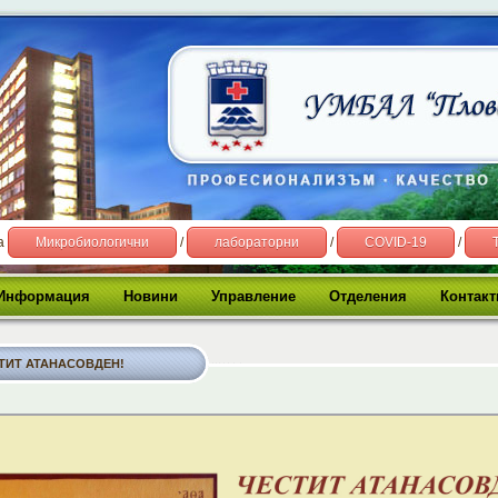
на
Микробиологични
/
лабораторни
/
COVID-19
/
Информация
Новини
Управление
Отделения
Контакт
ТИТ АТАНАСОВДЕН!