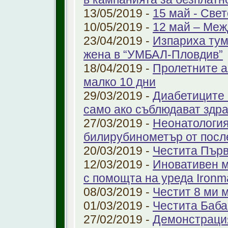
13/05/2019 -
15 май - Свет
10/05/2019 -
12 май – Меж
23/04/2019 -
Изпариха тум
жена в “УМБАЛ-Пловдив”
18/04/2019 -
Пролетните а
малко 10 дни
29/03/2019 -
Диабетиците 
само ако съблюдават здр
27/03/2019 -
Неонатология
билирубинометър от посл
20/03/2019 -
Честита Пър
12/03/2019 -
Иновативен м
с помощта на уреда Ironm
08/03/2019 -
Честит 8 ми 
01/03/2019 -
Честита Баба
27/02/2019 -
Демонстрация