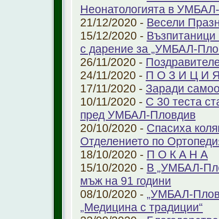
Неонатологията в УМБАЛ-
21/12/2020 -
Весели Праз
15/12/2020 -
Възпитаници 
с дарение за „УМБАЛ-Пло
26/11/2020 -
Поздравителе
24/11/2020 -
П О З И Ц И 
17/11/2020 -
Заради самоо
10/11/2020 -
С 30 теста с
пред УМБАЛ-Пловдив
20/10/2020 -
Спасиха коля
Отделението по Ортопеди
18/10/2020 -
П О К А Н А
15/10/2020 -
В „УМБАЛ-Пло
мъж на 91 години
08/10/2020 -
„УМБАЛ-Пловд
„Медицина с традиции“