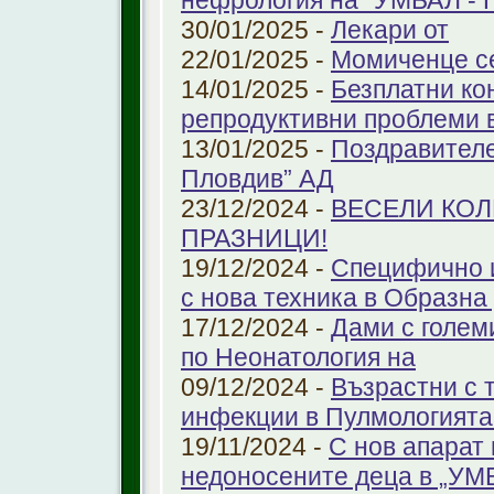
нефрология на "УМБАЛ - 
30/01/2025 -
Лекари от
22/01/2025 -
Момиченце се
14/01/2025 -
Безплатни ко
репродуктивни проблеми
13/01/2025 -
Поздравителе
Пловдив” АД
23/12/2024 -
ВЕСЕЛИ КО
ПРАЗНИЦИ!
19/12/2024 -
Специфично 
с нова техника в Образна
17/12/2024 -
Дами с голем
по Неонатология на
09/12/2024 -
Възрастни с 
инфекции в Пулмологият
19/11/2024 -
С нов апарат
недоносените деца в „У