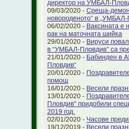
директор на УМБАЛ-Плов
09/03/2020 -
Среща-демонс
новороденото” в „УМБАЛ-
06/02/2020 -
Ваксината е 
рак на маточната шийка
29/01/2020 -
Вируси повал
в “УМБАЛ-Пловдив” са пр
21/01/2020 -
Бабинден в А
Пловдив“
20/01/2020 -
Поздравителе
помощ
16/01/2020 -
Весели празн
13/01/2020 -
Поздравителе
Пловдив" придобили спец
2019 год.
02/01/2020 -
Часове преди
19/12/2019 -
Весели празн