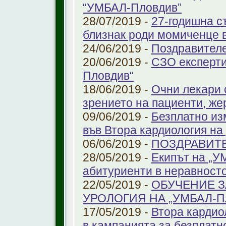
“УМБАЛ-Пловдив”
28/07/2019 -
27-годишна с
близнак роди момиченце 
24/06/2019 -
Поздравителе
20/06/2019 -
СЗО експерти
Пловдив“
18/06/2019 -
Очни лекари 
зрението на пациенти, же
09/06/2019 -
Безплатно из
във Втора кардиология н
06/06/2019 -
ПОЗДРАВИТ
28/05/2019 -
Екипът на „У
абитуриенти в неравност
22/05/2019 -
ОБУЧЕНИЕ З
УРОЛОГИЯ НА „УМБАЛ-
17/05/2019 -
Втора кардио
в кампанията за безплатн