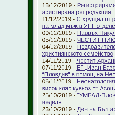
18/12/2019 -
Регистрираме
aсистирана репродукция
11/12/2019 -
С хрущял от 
на млад мъж в УНГ отдел
09/12/2019 -
Навръх Нику
05/12/2019 -
ЧЕСТИТ НИК
04/12/2019 -
Поздравителе
християнското семейство
14/11/2019 -
Честит Архан
07/11/2019 -
ЕГ „Иван Ваз
“Пловдив” в помощ на Не
06/11/2019 -
Неонатология
висок клас кувьоз от Асоц
25/10/2019 -
“УМБАЛ-Пловд
неделя
23/10/2019 -
Ден на Бълга