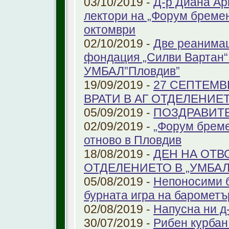
03/10/2019 -
Д-р Диана Ар
лектори на „Форум бремен
октомври
02/10/2019 -
Две реанимац
фондация „Силви Вартан“
УМБАЛ”Пловдив”
19/09/2019 -
27 СЕПТЕМВ
ВРАТИ В АГ ОТДЕЛЕНИЕ
05/09/2019 -
ПОЗДРАВИТЕЛ
02/09/2019 -
„Форум бреме
отново в Пловдив
18/08/2019 -
ДЕН НА ОТВ
ОТДЕЛЕНИЕТО В „УМБА
05/08/2019 -
Непоносими б
бурната игра на барометъ
02/08/2019 -
Напусна ни д
30/07/2019 -
Рибен курбан 