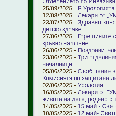
Отделението по Инвазивн
25/09/2025 -
В Урологията
12/08/2025 -
Лекари от „У
23/07/2025 -
Здравно-конс
детско здраве
27/06/2025 -
Горещините с
кръвно налягане
26/06/2025 -
Поздравител
23/06/2025 -
Три отделени
началници
05/06/2025 -
Съобщение въ
Комисиятя по защитана л
02/06/2025 -
Урология
16/05/2025 -
Лекари от "У
живота на дете, родено с 
14/05/2025 -
15 май - Свет
10/05/2025 -
12 май- Свет