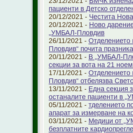
23/12/2021 -
БМЧК изненад
пациенти в Детско отдел
20/12/2021 -
Честита Нова
20/12/2021 -
Ново дарение
„УМБАЛ-Пловдив
26/11/2021 -
Отделението 
Пловдив“ почита празника
20/11/2021 -
В „УМБАЛ-Пло
секции за вота на 21 ноем
17/11/2021 -
Отделението 
Пловдив“ отбелязва Свет
13/11/2021 -
Една секция з
останалите пациенти в „
05/11/2021 -
тделението по
апарат за измерване на к
03/11/2021 -
Медици от „У
безплатните кардиопрегле