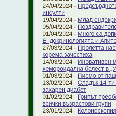
24/04/2024 -
Предсърдното
инсулти
19/04/2024 -
Млад ендокр
05/04/2024 -
Поздравителе
01/04/2024 -
Много са доп
Ендокринологията и Апит
27/03/2024 -
Пролетта нас
корема зачестиха
14/03/2024 -
Иновативен м
хемороидална болест в 
01/03/2024 -
Писмо от пац
13/02/2024 -
Сладък 14-ти
захарен диабет
01/02/2024 -
Грипът преоб
всички възрастови групи
23/01/2024 -
Колоноскопият