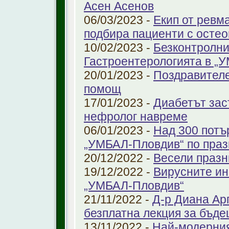
Асен Асенов
06/03/2023 -
Екип от ревм
подбира пациенти с остео
10/02/2023 -
Безконтролни
Гастроентерологията в „
20/01/2023 -
Поздравителе
помощ
17/01/2023 -
Диабетът зас
нефролог навреме
06/01/2023 -
Над 300 потъ
„УМБАЛ-Пловдив“ по праз
20/12/2022 -
Весели празн
19/12/2022 -
Вирусните ин
„УМБАЛ-Пловдив“
21/11/2022 -
Д-р Диана Ар
безплатна лекция за бъд
13/11/2022 -
Най-модерния