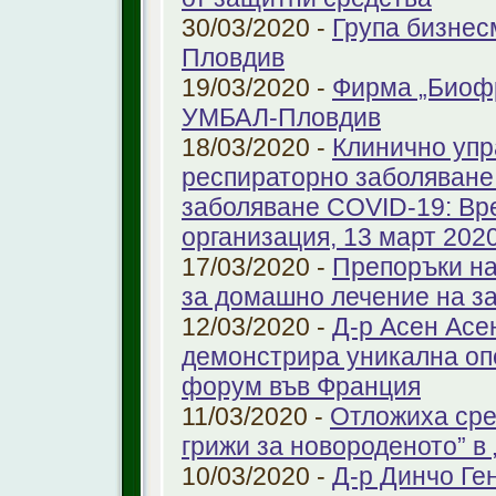
30/03/2020 -
Група бизнес
Пловдив
19/03/2020 -
Фирма „Биоф
УМБАЛ-Пловдив
18/03/2020 -
Клинично упр
респираторно заболяване 
заболяване COVID-19: Вр
организация, 13 март 2020 
17/03/2020 -
Препоръки на
за домашно лечение на з
12/03/2020 -
Д-р Асен Ас
демонстрира уникална оп
форум във Франция
11/03/2020 -
Отложиха сре
грижи за новороденото” 
10/03/2020 -
Д-р Динчо Ге