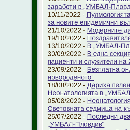
заработи в „УМБАЛ-Пловд
10/11/2022 -
Пулмологията
за новите епидемични въ
21/10/2022 -
Модерните ди
19/10/2022 -
Поздравител
13/10/2022 -
В „УМБАЛ-Пл
30/09/2022 -
В една секци
пациенти и служители на 
23/09/2022 -
Безплатна он
новороденото“
18/08/2022 -
Дариха пелен
Неонатологията в „УМБАЛ
05/08/2022 -
Неонатология
Световната седмица на к
25/07/2022 -
Последни два
„УМБАЛ-Пловдив“