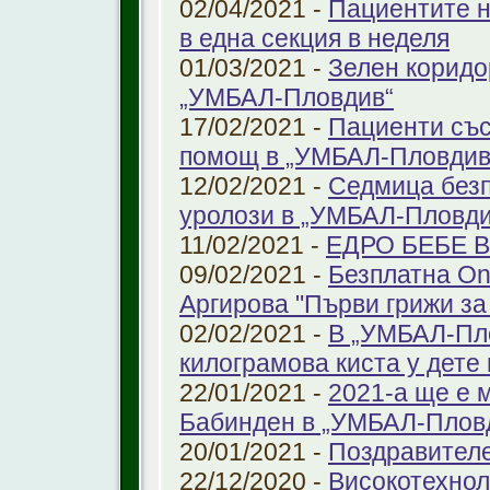
02/04/2021 -
Пациентите н
в една секция в неделя
01/03/2021 -
Зелен коридо
„УМБАЛ-Пловдив“
17/02/2021 -
Пациенти със
помощ в „УМБАЛ-Пловдив
12/02/2021 -
Седмица безп
уролози в „УМБАЛ-Пловди
11/02/2021 -
ЕДРО БЕБЕ 
09/02/2021 -
Безплатна On
Аргирова "Първи грижи за
02/02/2021 -
В „УМБАЛ-Пло
килограмова киста у дете 
22/01/2021 -
2021-а ще е м
Бабинден в „УМБАЛ-Плов
20/01/2021 -
Поздравител
22/12/2020 -
Високотехнол