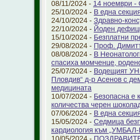
08/11/2024 -
14 ноември - 
25/10/2024 -
В една секци
24/10/2024 -
Здравно-конс
22/10/2024 -
Йоден дефиц
15/10/2024 -
Безплатни пр
29/08/2024 -
Проф. Димит
08/08/2024 -
В Неонатолог
спасиха момченце, роден
25/07/2024 -
Водещият УНГ
Пловдив“ д-р Асенов с де
медицината
10/07/2024 -
Безопасна е 
количества черен шоколад
07/06/2024 -
В една секци
15/05/2024 -
Седмица безп
кардиология към „УМБАЛ
10/05/2024 -
ПОЗДРАВИТ