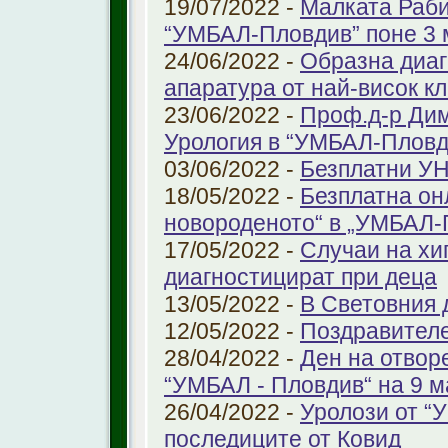
19/07/2022 -
Малката Раби
“УМБАЛ-Пловдив” поне 3 
24/06/2022 -
Образна диаг
апаратура от най-висок к
23/06/2022 -
Проф.д-р Дим
Урология в “УМБАЛ-Пловд
03/06/2022 -
Безплатни УН
18/05/2022 -
Безплатна он
новороденото“ в „УМБАЛ-
17/05/2022 -
Случаи на хи
диагностицират при деца
13/05/2022 -
В Световния д
12/05/2022 -
Поздравител
28/04/2022 -
Ден на отвор
“УМБАЛ - Пловдив“ на 9 м
26/04/2022 -
Уролози от “
последиците от Ковид