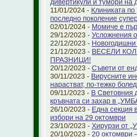
дивертикули и тумори на 
11/01/2024 -
Клиниката по
последно поколение супе
02/01/2024 -
Момиче е пър
29/12/2023 -
Усложнения о
22/12/2023 -
Новогодишни
21/12/2023 -
ВЕСЕЛИ КО
ПРАЗНИЦИ!
20/12/2023 -
Съвети от ен
30/11/2023 -
Вирусните ин
нарастват, по-тежко боле
09/11/2023 -
В Световния 
кръвната си захар в „УМ
26/10/2023 -
Една секция 
избори на 29 октомври
23/10/2023 -
Хирурзи от 
20/10/2023 -
20 октомври