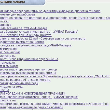
ОСЛЕДНИ НОВИНИ
Л-Пловдив предлага грижи за диабетици с фокус за диабетно стъпало
етовния ден на риболова
ството на лечебните растения е многофакторно, пациентите с ендокринни за
от тях
огията в
Мила Асенова от „УМБАЛ-Пловдив
да в Здравно-консултативен център - „УМБАЛ-Пловдив"
й - Световен ден на кенгуру-грижата
равителен адрес за 12 май - Световен ден на сестринството
одарствено писмо от пациентка
 секция за гласуване разкриват в „УМБАЛ-Пловдив
ит Великден!
ит 7-ми април!
ологията на
ри от Първо кардиологично отделение на
Станчева от
ит 8-ми март!
дерна апаратура новоразкритият сектор
ностицират нуждаещите се пациенти на
 информационни материали в Здравно-консултативен център към „УМБАЛ-П
деца се родиха в АГ-отделението на
латни урологични прегледи
ултация на тема
ние на
ЕЛИ КОЛЕДНИ И НОВОГОДИШНИ ПРАЗНИЦИ!
да в Здравно-консултативен център - „УМБАЛ-Пловдив"
ологията на
супермодерен фюжън апарат взимат биопсия от простатата в Урологията на
овен ден на недоносените деца - 17 ноември