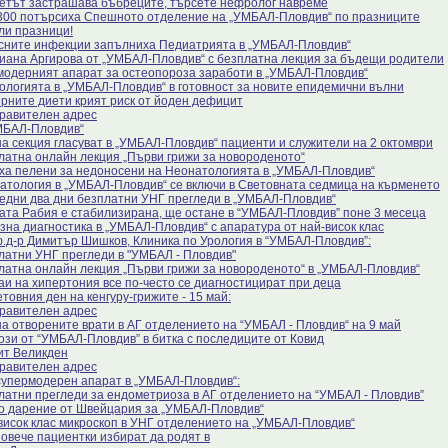
етът застрашава бъбреците, търсете нефролог навреме
300 потърсиха Спешното отделение на „УМБАЛ-Пловдив“ по празниците
ли празници!
сните инфекции запълниха Педиатрията в „УМБАЛ-Пловдив“
Диана Аргирова от „УМБАЛ-Пловдив“ с безплатна лекция за бъдещи родители
модерният апарат за остеопороза заработи в „УМБАЛ-Пловдив“
ологията в „УМБАЛ-Пловдив“ в готовност за новите епидемични вълни
рните диети крият риск от йоден дефицит
равителен адрес
МБАЛ-Пловдив“
на секция гласуват в „УМБАЛ-Пловдив“ пациенти и служители на 2 октомври
латна онлайн лекция „Първи грижи за новороденото“
ха пелени за недоносени на Неонатологията в „УМБАЛ-Пловдив“
атология в „УМБАЛ-Пловдив“ се включи в Световната седмица на кърменето
едни два дни безплатни УНГ прегледи в „УМБАЛ-Пловдив“
ата Рабия е стабилизирана, ще остане в “УМБАЛ-Пловдив” поне 3 месеца
зна диагностика в „УМБАЛ-Пловдив“ с апаратура от най-висок клас
.д-р Димитър Шишков, Клиника по Урология в “УМБАЛ-Пловдив”:
латни УНГ прегледи в "УМБАЛ - Пловдив"
латна онлайн лекция „Първи грижи за новороденото“ в „УМБАЛ-Пловдив“
аи на хипертония все по-често се диагностицират при деца
товния ден на кенгуру-грижите - 15 май:
равителен адрес
на отворените врати в АГ отделението на “УМБАЛ - Пловдив“ на 9 май
ози от “УМБАЛ-Пловдив” в битка с последиците от Ковид
ит Великден
равителен адрес
супермодерен апарат в „УМБАЛ-Пловдив“:
латни прегледи за ендометриоза в АГ отделението на “УМБАЛ - Пловдив”
о дарение от Швейцария за „УМБАЛ-Пловдив“
висок клас микроскоп в УНГ отделението на „УМБАЛ-Пловдив“
повече пациентки избират да родят в