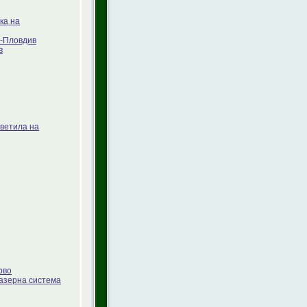
ка на
Л-Пловдив
в
ветила на
рво
лазерна система