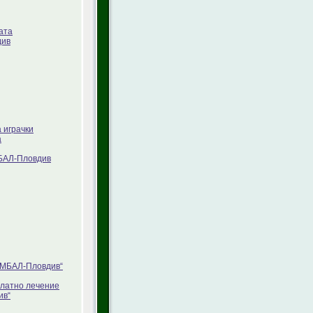
ата
див
 играчки
а
МБАЛ-Пловдив
„УМБАЛ-Пловдив“
платно лечение
ив“