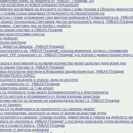
равителен адрес за лекарите от “УМБАЛ - Пловдив” АД
ЕЛИ КОЛЕДНИ И НОВОГОДИШНИ ПРАЗНИЦИ!
ифично изследване на жлъчните пътища с нова техника в Образна диагности
 с големи сърца зарадваха Отделението по Неонатология на
астни с тежки усложнения след вирусни инфекции в Пулмологията на „УМБА
в апарат посрещнаха Световния ден на недоносените деца в „УМБАЛ-Пловди
ември - Световен ден за борба с диабета
на секция гласуват в УМБАЛ-Пловдив
вно-консултативен център
н дефицит
латни прегледи
. Димитър Шишков, „УМБАЛ-Пловдив“
онатологията на „УМБАЛ-Пловдив“ спасиха момченце, родено с пневмония
щият УНГ специалист от „УМБАЛ-Пловдив“ д-р Асенов с демонстрация пред с
пасна е консумацията на малки количества черен шоколад дори всеки ден
на секция гласуват в „УМБАЛ-Пловдив“
ица безплатни прегледи в Инвазивна кардиология към „УМБАЛ-Пловдив
ДРАВИТЕЛЕН АДРЕС
сърдното мъждене е опасно, води до инсулти
 ендокринолог от „УМБАЛ-Пловдив
равителен адрес за 7-ми април
о са допирните точки между Ендокринологията и Апитерапията
етта настъпи и оплакванията от болки в корема зачестиха
ативен метод за лечение на хемороидална болест в „УМБАЛ-Пловдив
о от пациент
ък 14-ти февруари и за пациентите със захарен диабет
ът преобладава, засегнати са деца от всички възрастови групи
носкопията е скрининг, открива полипи, дивертикули и тумори на дебелото че
иката по урология в „УМБАЛ-Пловдив“ с последно поколение супер модерна 
че е първото бебе в „УМБАЛ-Пловдив
жнения от вирусни инфекции