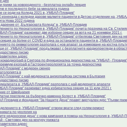
н Ден
и грижи за новороденото - безплатна онлайн лекция
че е последното бебе за миналата година
е се роди на Коледа 2021 в „УМБАЛ-Пловдив“
 изненада с коледни дарове малките пациенти в Детско отделение на „УМБА
ита Нова 2022 година
 дарение от „Българската Коледа“ в „УМБАЛ-Пловдив
лението по Неонатология в „УМБАЛ-Пловдив“ почита празника на Св. Стили
БАЛ-Пловдив“ разкриват две изборни секции за вота на 21 ноември 2021 г.
лението по Неонатология в „УМБАЛ-Пловдив“ отбелязва Световния ден на н
 секция за болни от COVID и една за останалите пациенти в „УМБАЛ-Пловдив
нието по ревматология разполага с нов апарат за измерване на костна плът
ци от „УМБАЛ-Пловдив“ продължават с безплатните кардиопрегледи в облас
одарствено писмо
равителен адрес
ехокардиограф в Сектора по функционална диагностика на "УМБАЛ - Пловдив
премиум ехограф в Гастроентерологията за точна диагностика
АЛ-Пловдив“ с модерен скенер
атологията в
АЛ-Пловдив“ с най-модерната ангиографска система в България
одарствено писмо
диализата в „УМБАЛ-Пловдив“ разполага с най-модерните апарати
МБАЛ-Пловдив“ разкриват една избирателна секция за 11 юли 2021 г.
ние от Швейцария
латни прегледи за бъбречно-каменна болест в „УМБАЛ-Пловдив“
Л Пловдив и фондация "За Нашите Деца" правят виртуален курс "Първи гриж
тделението в „УМБАЛ-Пловдив“ отвори врати след голям ремонт
иниката по урология на
ите недоносени деца“ с нова кампания в помощ на Неонатология в „УМБАЛ-П
й - Световен ден на кенгуру грижата
равителен адрес