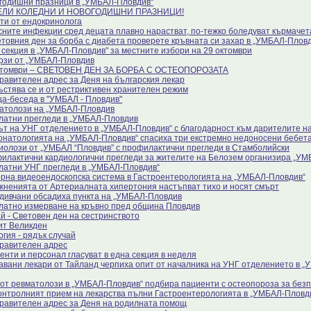
годишни празници в „УМБАЛ-Пловдив“
ЕЛИ КОЛЕДНИ И НОВОГОДИШНИ ПРАЗНИЦИ!
ти от ендокринолога
сните инфекции сред децата плавно нарастват, по-тежко боледуват кърмачет
етовния ден за борба с диабета проверете кръвната си захар в „УМБАЛ-Плов
 секция в „УМБАЛ-Пловдив" за местните избори на 29 октомври
рзи от „УМБАЛ-Пловдив
ктомври – СВЕТОВЕН ДЕН ЗА БОРБА С ОСТЕОПОРОЗАТА
равителен адрес за Деня на българския лекар
ъстява се и от рестриктивен хранителен режим
а-беседа в "УМБАЛ - Пловдив"
атолози на „УМБАЛ-Пловдив
латни прегледи в „УМБАЛ-Пловдив
ът на УНГ отделението в „УМБАЛ-Пловдив“ с благодарност към дарителите на
онатологията на „УМБАЛ-Пловдив“ спасиха три екстремно недоносени бебет
иолози от „УМБАЛ “Пловдив” с профилактични прегледи в Стамболийски
илактични кардиологични прегледи за жителите на Белозем организира „У
латни УНГ прегледи в „УМБАЛ-Пловдив“
рна видеоендоскопска система в Гастроентерологията на „УМБАЛ-Пловдив“
жненията от Артериалната хипертония настъпват тихо и носят смърт
дивчани обсадиха пункта на „УМБАЛ-Пловдив
латно измерване на кръвно пред община Пловдив
й - Световен ден на сестринството
ит Великден
огия - рядък случай
равителен адрес
енти и персонал гласуват в една секция в неделя
авани лекари от Тайланд черпиха опит от началника на УНГ отделението в 
 от ревматолози в „УМБАЛ-Пловдив“ подбира пациенти с остеопороза за без
онтролният прием на лекарства пълни Гастроентерологията в „УМБАЛ-Пловд
равителен адрес за Деня на родилната помощ