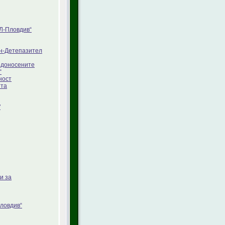
Л-Пловдив“
ян-Детепазител
едоносените
“
ност
тта
"
и за
ловдив“