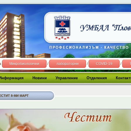
на
Микробиологични
/
лабораторни
/
COVID-19
/
Информация
Новини
Управление
Отделения
Контакт
ЕСТИТ 8-МИ МАРТ