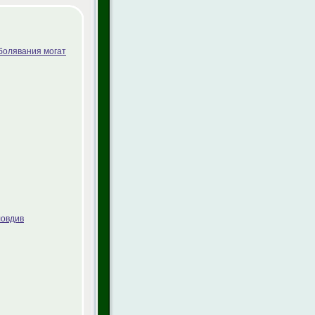
болявания могат
ловдив