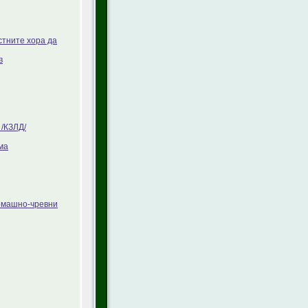
стните хора да
в
/КЗЛД/
ма
томашно-чревни