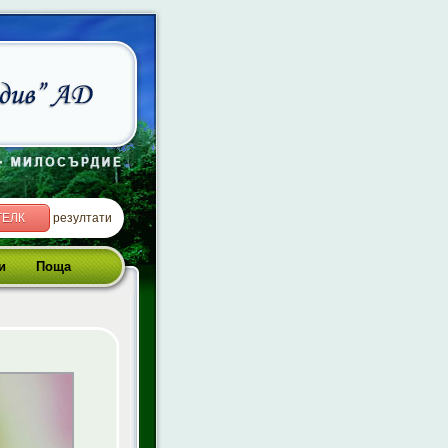
ТЕЛК
резултати
и
Поща