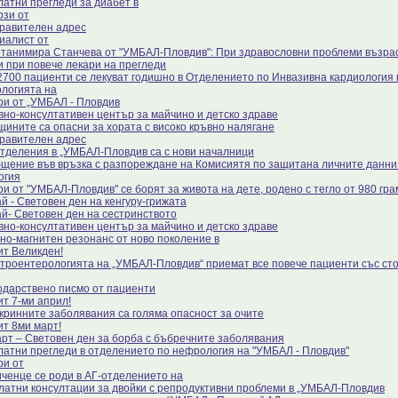
латни прегледи за диабет в
рзи от
равителен адрес
иалист от
Станимира Станчева от "УМБАЛ-Пловдив": При здравословни проблеми възра
 и при повече лекари на прегледи
2700 пациенти се лекуват годишно в Отделението по Инвазивна кардиология 
ологията на
ри от „УМБАЛ - Пловдив
вно-консултативен център за майчино и детско здраве
щините са опасни за хората с високо кръвно налягане
равителен адрес
отделения в „УМБАЛ-Пловдив са с нови началници
щение във връзка с разпореждане на Комисиятя по защитана личните данни 
огия
ри от "УМБАЛ-Пловдив" се борят за живота на дете, родено с тегло от 980 гра
й - Световен ден на кенгуру-грижата
ай- Световен ден на сестринството
вно-консултативен център за майчино и детско здраве
но-магнитен резонанс от ново поколение в
ит Великден!
строентерологията на „УМБАЛ-Пловдив“ приемат все повече пациенти със с
одарствено писмо от пациенти
ит 7-ми април!
кринните заболявания са голяма опасност за очите
ит 8ми март!
арт – Световен ден за борба с бъбречните заболявания
латни прегледи в отделението по нефрология на "УМБАЛ - Пловдив"
ри от
ченце се роди в АГ-отделението на
латни консултации за двойки с репродуктивни проблеми в „УМБАЛ-Пловдив