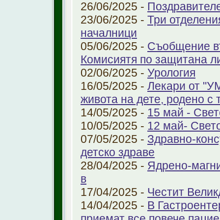
26/06/2025 -
Поздравител
23/06/2025 -
Три отделени
началници
05/06/2025 -
Съобщение въ
Комисиятя по защитана л
02/06/2025 -
Урология
16/05/2025 -
Лекари от "У
живота на дете, родено с 
14/05/2025 -
15 май - Свет
10/05/2025 -
12 май- Свет
07/05/2025 -
Здравно-конс
детско здраве
28/04/2025 -
Ядрено-магни
в
17/04/2025 -
Честит Велик
14/04/2025 -
В Гастроенте
приемат все повече паци