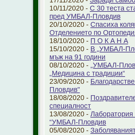
17/11/2020 -
Заради самоо
10/11/2020 -
С 30 теста с
пред УМБАЛ-Пловдив
20/10/2020 -
Спасиха коля
Отделението по Ортопеди
18/10/2020 -
П О К А Н А
15/10/2020 -
В „УМБАЛ-Пло
мъж на 91 години
08/10/2020 -
„УМБАЛ-Пловд
„Медицина с традиции“
23/09/2020 -
Благодарстве
Пловдив"
18/08/2020 -
Поздравителе
специалност
13/08/2020 -
Лаборатория 
“УМБАЛ-Пловдив
05/08/2020 -
Заболяваният