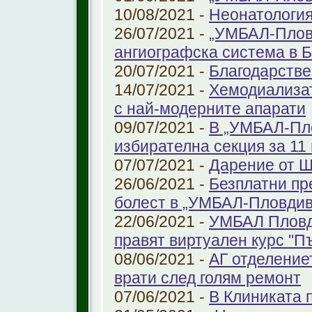
10/08/2021 -
Неонатология
26/07/2021 -
„УМБАЛ-Плов
ангиографска система в 
20/07/2021 -
Благодарстве
14/07/2021 -
Хемодиализат
с най-модерните апарати
09/07/2021 -
В „УМБАЛ-Пло
избирателна секция за 11 
07/07/2021 -
Дарение от 
26/06/2021 -
Безплатни пр
болест в „УМБАЛ-Пловдив
22/06/2021 -
УМБАЛ Пловд
правят виртуален курс "П
08/06/2021 -
АГ отделение
врати след голям ремонт
07/06/2021 -
В Клиниката 