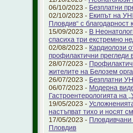
06/10/2023 -
Безплатни пр
02/10/2023 -
Екипът на УН
Пловдив“ с благодарност 
15/09/2023 -
В Неонатолог
спасиха три екстремно н
02/08/2023 -
Кардиолози о
профилактични прегледи 
28/07/2023 -
Профилактичн
жителите на Белозем орг
26/07/2023 -
Безплатни УН
06/07/2023 -
Модерна виде
Гастроентерологията на 
19/05/2023 -
Усложненията
настъпват тихо и носят с
17/05/2023 -
Пловдивчани 
Пловдив