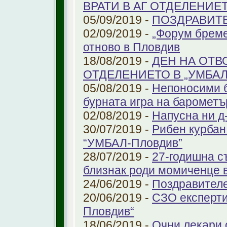
ВРАТИ В АГ ОТДЕЛЕНИЕ
05/09/2019 -
ПОЗДРАВИТЕЛ
02/09/2019 -
„Форум бреме
отново в Пловдив
18/08/2019 -
ДЕН НА ОТВ
ОТДЕЛЕНИЕТО В „УМБА
05/08/2019 -
Непоносими б
бурната игра на барометъ
02/08/2019 -
Напусна ни д
30/07/2019 -
Рибен курбан 
“УМБАЛ-Пловдив”
28/07/2019 -
27-годишна с
близнак роди момиченце 
24/06/2019 -
Поздравителе
20/06/2019 -
СЗО експерти
Пловдив“
18/06/2019 -
Очни лекари 