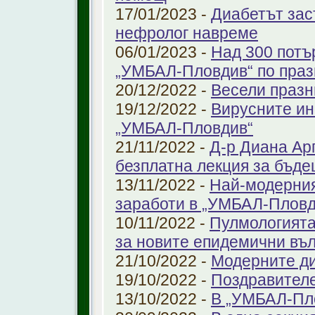
17/01/2023 -
Диабетът зас
нефролог навреме
06/01/2023 -
Над 300 потъ
„УМБАЛ-Пловдив“ по праз
20/12/2022 -
Весели празн
19/12/2022 -
Вирусните ин
„УМБАЛ-Пловдив“
21/11/2022 -
Д-р Диана Ар
безплатна лекция за бъд
13/11/2022 -
Най-модерния
заработи в „УМБАЛ-Пловд
10/11/2022 -
Пулмологията
за новите епидемични въ
21/10/2022 -
Модерните ди
19/10/2022 -
Поздравител
13/10/2022 -
В „УМБАЛ-Пл