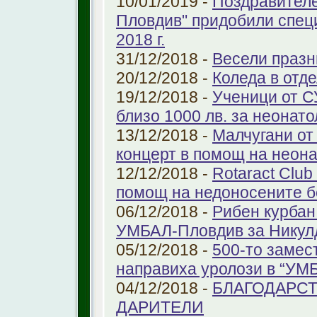
10/01/2019 -
Поздравителе
Пловдив" придобили спец
2018 г.
31/12/2018 -
Весели празн
20/12/2018 -
Коледа в отд
19/12/2018 -
Ученици от С
близо 1000 лв. за неонат
13/12/2018 -
Малчугани от
концерт в помощ на неон
12/12/2018 -
Rotaract Club
помощ на недоносените 
06/12/2018 -
Рибен курбан
УМБАЛ-Пловдив за Никул
05/12/2018 -
500-то замес
направиха уролози в “УМ
04/12/2018 -
БЛАГОДАРС
ДАРИТЕЛИ