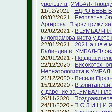
уролози в „УМБАЛ-Пловди
11/02/2021 -
ЕДРО БЕБЕ 
09/02/2021 -
Безплатна On
Аргирова "Първи грижи за
02/02/2021 -
В „УМБАЛ-Пло
килограмова киста у дете 
22/01/2021 -
2021-а ще е м
Бабинден в „УМБАЛ-Плов
20/01/2021 -
Поздравител
22/12/2020 -
Високотехнол
Неонатологията в УМБАЛ-
21/12/2020 -
Весели Праз
15/12/2020 -
Възпитаници 
с дарение за „УМБАЛ-Пло
26/11/2020 -
Поздравителе
24/11/2020 -
П О З И Ц И 