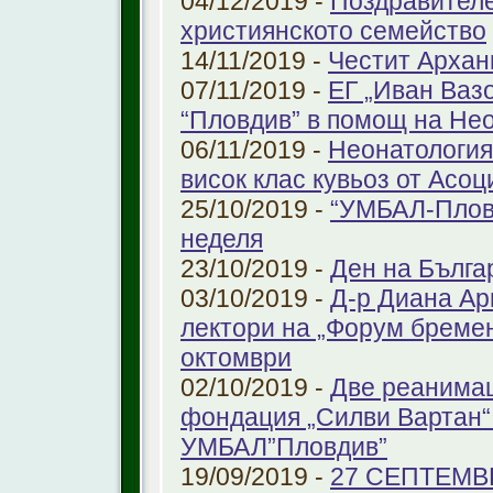
04/12/2019 -
Поздравителе
християнското семейство
14/11/2019 -
Честит Архан
07/11/2019 -
ЕГ „Иван Ваз
“Пловдив” в помощ на Не
06/11/2019 -
Неонатология
висок клас кувьоз от Асоц
25/10/2019 -
“УМБАЛ-Пловд
неделя
23/10/2019 -
Ден на Бълга
03/10/2019 -
Д-р Диана Ар
лектори на „Форум бремен
октомври
02/10/2019 -
Две реанимац
фондация „Силви Вартан“
УМБАЛ”Пловдив”
19/09/2019 -
27 СЕПТЕМВ