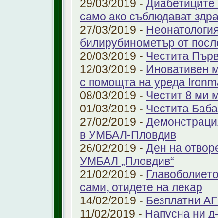
29/03/2019 -
Диабетиците 
само ако съблюдават здр
27/03/2019 -
Неонатология
билирубинометър от посл
20/03/2019 -
Честита Пър
12/03/2019 -
Иновативен м
с помощта на уреда Ironm
08/03/2019 -
Честит 8 ми 
01/03/2019 -
Честита Баба
27/02/2019 -
Демонстрация
в УМБАЛ-Пловдив
26/02/2019 -
Ден на отвор
УМБАЛ „Пловдив“
21/02/2019 -
Главоболието
сами, отидете на лекар
14/02/2019 -
Безплатни АГ
11/02/2019 -
Напусна ни д