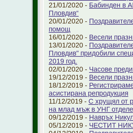
21/01/2020 -
Бабинден в А
Пловдив“
20/01/2020 -
Поздравителе
помощ
16/01/2020 -
Весели празн
13/01/2020 -
Поздравителе
Пловдив" придобили спец
2019 год.
02/01/2020 -
Часове преди
19/12/2019 -
Весели празн
18/12/2019 -
Регистрираме
aсистирана репродукция
11/12/2019 -
С хрущял от 
на млад мъж в УНГ отдел
09/12/2019 -
Навръх Нику
05/12/2019 -
ЧЕСТИТ НИК