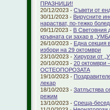
ПРАЗНИЦИ!
20/12/2023 -
Съвети от ен
30/11/2023 -
Вирусните ин
нарастват, по-тежко боле
09/11/2023 -
В Световния 
кръвната си захар в „УМ
26/10/2023 -
Една секция 
избори на 29 октомври
23/10/2023 -
Хирурзи от 
20/10/2023 -
20 октомври
ОСТЕОПОРОЗАТА
19/10/2023 -
Поздравителе
лекар
18/10/2023 -
Затлъстява с
режим
13/10/2023 -
Среща-беседа
11/10/2023 -
Неонатолози