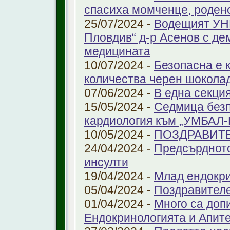
спасиха момченце, роден
25/07/2024 -
Водещият УНГ
Пловдив“ д-р Асенов с де
медицината
10/07/2024 -
Безопасна е 
количества черен шоколад
07/06/2024 -
В една секци
15/05/2024 -
Седмица безп
кардиология към „УМБАЛ
10/05/2024 -
ПОЗДРАВИТ
24/04/2024 -
Предсърдното
инсулти
19/04/2024 -
Млад ендокр
05/04/2024 -
Поздравителе
01/04/2024 -
Много са доп
Ендокринологията и Апит