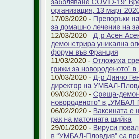
заболяване COVID-19: Вр
организация, 13 март 2020 
17/03/2020 -
Препоръки на
за домашно лечение на з
12/03/2020 -
Д-р Асен Ас
демонстрира уникална оп
форум във Франция
11/03/2020 -
Отложиха сре
грижи за новороденото” 
10/03/2020 -
Д-р Динчо Ге
директор на УМБАЛ-Плов
09/03/2020 -
Среща-демонс
новороденото” в „УМБАЛ-
06/02/2020 -
Ваксината е 
рак на маточната шийка
29/01/2020 -
Вируси повал
в “УМБАЛ-Пловдив” са пр