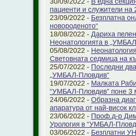
30/09/2022 -
В една секци
пациенти и служители на 
23/09/2022 -
Безплатна он
новороденото“
18/08/2022 -
Дариха пелен
Неонатологията в „УМБАЛ
05/08/2022 -
Неонатология
Световната седмица на к
25/07/2022 -
Последни два
„УМБАЛ-Пловдив“
19/07/2022 -
Малката Раби
“УМБАЛ-Пловдив” поне 3 
24/06/2022 -
Образна диаг
апаратура от най-висок к
23/06/2022 -
Проф.д-р Дим
Урология в “УМБАЛ-Пловд
03/06/2022 -
Безплатни УН