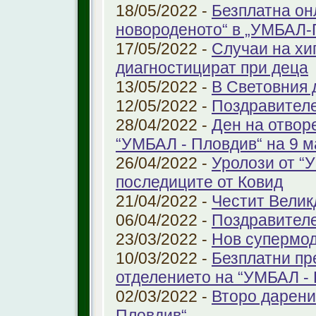
18/05/2022 -
Безплатна он
новороденото“ в „УМБАЛ-
17/05/2022 -
Случаи на хи
диагностицират при деца
13/05/2022 -
В Световния д
12/05/2022 -
Поздравител
28/04/2022 -
Ден на отвор
“УМБАЛ - Пловдив“ на 9 м
26/04/2022 -
Уролози от “
последиците от Ковид
21/04/2022 -
Честит Велик
06/04/2022 -
Поздравител
23/03/2022 -
Нов супермод
10/03/2022 -
Безплатни пр
отделението на “УМБАЛ -
02/03/2022 -
Второ дарени
Пловдив“