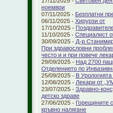
17/11/2025 -
Световен ден
ноември
07/11/2025 -
Безплатни пре
06/11/2025 -
Хирурзи от
17/10/2025 -
Поздравител
11/10/2025 -
Специалист о
30/09/2025 -
Д-р Станимир
При здравословни проблем
често и и при повече лека
29/09/2025 -
Над 2700 пац
Отделението по Инвазивн
25/09/2025 -
В Урологията
12/08/2025 -
Лекари от „У
23/07/2025 -
Здравно-конс
детско здраве
27/06/2025 -
Горещините с
кръвно налягане