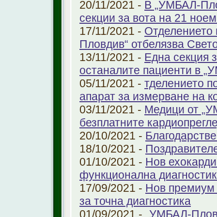
20/11/2021 -
В „УМБАЛ-Пло
секции за вота на 21 ноем
17/11/2021 -
Отделението 
Пловдив“ отбелязва Свет
13/11/2021 -
Една секция з
останалите пациенти в „
05/11/2021 -
тделението по
апарат за измерване на к
03/11/2021 -
Медици от „У
безплатните кардиопрегле
20/10/2021 -
Благодарстве
18/10/2021 -
Поздравител
01/10/2021 -
Нов ехокарди
функционална диагностик
17/09/2021 -
Нов премиум 
за точна диагностика
01/09/2021 -
„УМБАЛ-Пловд