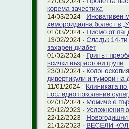
27/03/2024 -
Пролетта нас
корема зачестиха
14/03/2024 -
Иновативен м
хемороидална болест в 
01/03/2024 -
Писмо от пац
13/02/2024 -
Сладък 14-ти
захарен диабет
01/02/2024 -
Грипът преоб
всички възрастови групи
23/01/2024 -
Колоноскопият
дивертикули и тумори на 
11/01/2024 -
Клиниката по
последно поколение супе
02/01/2024 -
Момиче е пър
29/12/2023 -
Усложнения о
22/12/2023 -
Новогодишни
21/12/2023 -
ВЕСЕЛИ КО