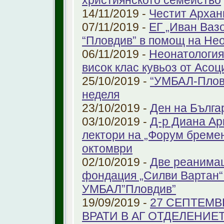
християнското семейство
14/11/2019 -
Честит Архан
07/11/2019 -
ЕГ „Иван Ваз
“Пловдив” в помощ на Не
06/11/2019 -
Неонатология
висок клас кувьоз от Асоц
25/10/2019 -
“УМБАЛ-Пловд
неделя
23/10/2019 -
Ден на Бълга
03/10/2019 -
Д-р Диана Ар
лектори на „Форум бремен
октомври
02/10/2019 -
Две реанимац
фондация „Силви Вартан“
УМБАЛ”Пловдив”
19/09/2019 -
27 СЕПТЕМВ
ВРАТИ В АГ ОТДЕЛЕНИЕ