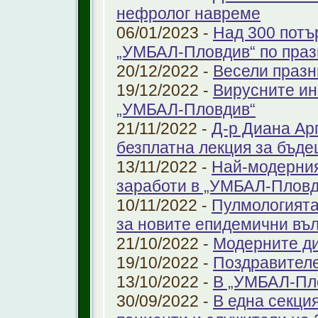
нефролог навреме
06/01/2023 -
Над 300 потъ
„УМБАЛ-Пловдив“ по праз
20/12/2022 -
Весели празн
19/12/2022 -
Вирусните ин
„УМБАЛ-Пловдив“
21/11/2022 -
Д-р Диана Ар
безплатна лекция за бъд
13/11/2022 -
Най-модерния
заработи в „УМБАЛ-Пловд
10/11/2022 -
Пулмологията
за новите епидемични въ
21/10/2022 -
Модерните ди
19/10/2022 -
Поздравител
13/10/2022 -
В „УМБАЛ-Пл
30/09/2022 -
В една секци