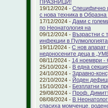
ПРАЗНИЦИ!
19/12/2024 -
Специфично 
с нова техника в Образна
17/12/2024 -
Дами с голем
по Неонатология на
09/12/2024 -
Възрастни с 
инфекции в Пулмологият
19/11/2024 -
С нов апарат
недоносените деца в „У
08/11/2024 -
14 ноември - 
25/10/2024 -
В една секци
24/10/2024 -
Здравно-конс
22/10/2024 -
Йоден дефиц
15/10/2024 -
Безплатни пр
29/08/2024 -
Проф. Димит
08/08/2024 -
В Неонатолог
спасиха момченце, роден