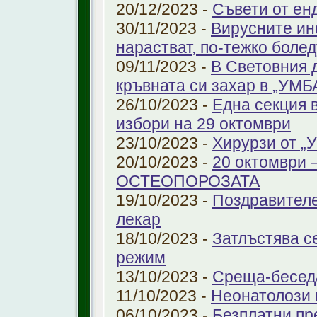
20/12/2023 -
Съвети от ен
30/11/2023 -
Вирусните ин
нарастват, по-тежко боле
09/11/2023 -
В Световния 
кръвната си захар в „УМ
26/10/2023 -
Една секция 
избори на 29 октомври
23/10/2023 -
Хирурзи от 
20/10/2023 -
20 октомври
ОСТЕОПОРОЗАТА
19/10/2023 -
Поздравителе
лекар
18/10/2023 -
Затлъстява с
режим
13/10/2023 -
Среща-беседа
11/10/2023 -
Неонатолози
06/10/2023 -
Безплатни пр