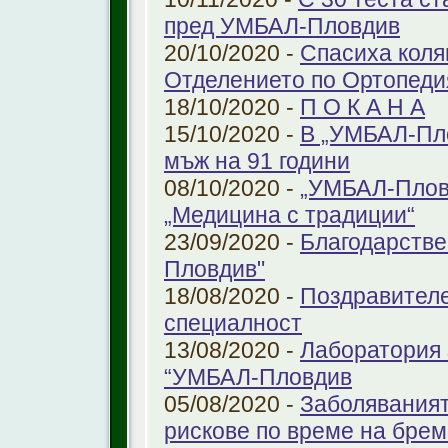
пред УМБАЛ-Пловдив
20/10/2020 -
Спасиха коля
Отделението по Ортопеди
18/10/2020 -
П О К А Н А
15/10/2020 -
В „УМБАЛ-Пло
мъж на 91 години
08/10/2020 -
„УМБАЛ-Пловд
„Медицина с традиции“
23/09/2020 -
Благодарстве
Пловдив"
18/08/2020 -
Поздравителе
специалност
13/08/2020 -
Лаборатория 
“УМБАЛ-Пловдив
05/08/2020 -
Заболяваният
рискове по време на бре