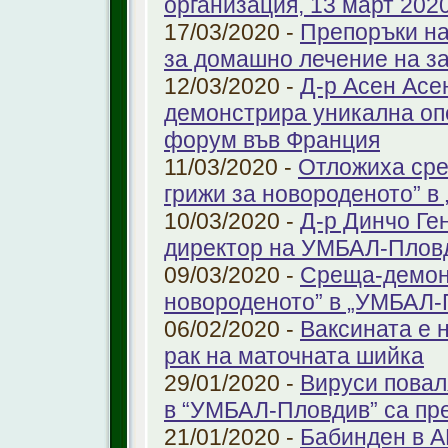
организация, 13 март 2020 
17/03/2020 -
Препоръки на
за домашно лечение на з
12/03/2020 -
Д-р Асен Ас
демонстрира уникална оп
форум във Франция
11/03/2020 -
Отложиха сре
грижи за новороденото” 
10/03/2020 -
Д-р Динчо Ге
директор на УМБАЛ-Плов
09/03/2020 -
Среща-демонс
новороденото” в „УМБАЛ-
06/02/2020 -
Ваксината е 
рак на маточната шийка
29/01/2020 -
Вируси повал
в “УМБАЛ-Пловдив” са пр
21/01/2020 -
Бабинден в А