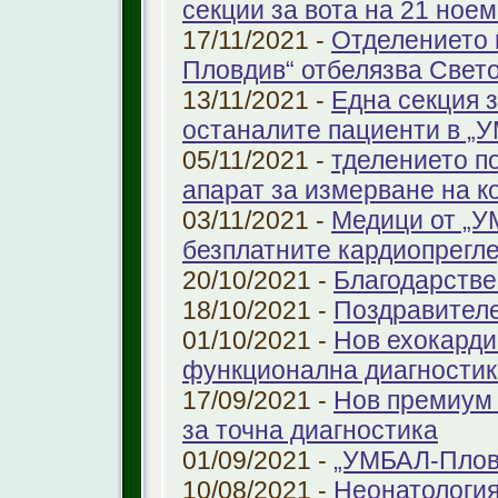
секции за вота на 21 ноем
17/11/2021 -
Отделението 
Пловдив“ отбелязва Свет
13/11/2021 -
Една секция з
останалите пациенти в „
05/11/2021 -
тделението по
апарат за измерване на к
03/11/2021 -
Медици от „У
безплатните кардиопрегле
20/10/2021 -
Благодарстве
18/10/2021 -
Поздравител
01/10/2021 -
Нов ехокарди
функционална диагностик
17/09/2021 -
Нов премиум 
за точна диагностика
01/09/2021 -
„УМБАЛ-Пловд
10/08/2021 -
Неонатология