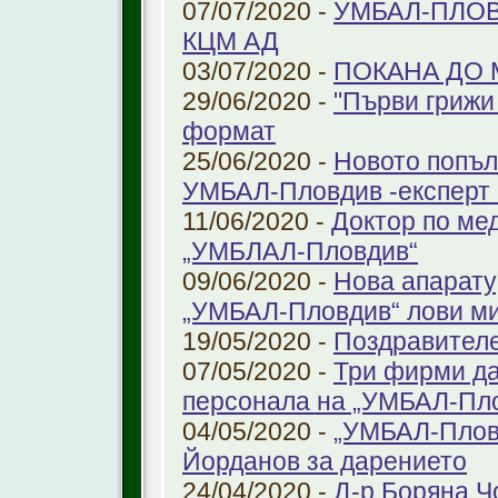
07/07/2020 -
УМБАЛ-ПЛОВ
КЦМ АД
03/07/2020 -
ПОКАНА ДО
29/06/2020 -
"Първи грижи 
формат
25/06/2020 -
Новото попъл
УМБАЛ-Пловдив -експерт в
11/06/2020 -
Доктор по ме
„УМБЛАЛ-Пловдив“
09/06/2020 -
Нова апарату
„УМБАЛ-Пловдив“ лови ми
19/05/2020 -
Поздравител
07/05/2020 -
Три фирми да
персонала на „УМБАЛ-Пл
04/05/2020 -
„УМБАЛ-Пловд
Йорданов за дарението
24/04/2020 -
Д-р Боряна Ч