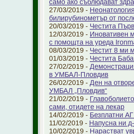
само ако съблюдават здр
27/03/2019 -
Неонатология
билирубинометър от посл
20/03/2019 -
Честита Пър
12/03/2019 -
Иновативен м
с помощта на уреда Ironm
08/03/2019 -
Честит 8 ми 
01/03/2019 -
Честита Баба
27/02/2019 -
Демонстрация
в УМБАЛ-Пловдив
26/02/2019 -
Ден на отвор
УМБАЛ „Пловдив“
21/02/2019 -
Главоболието
сами, отидете на лекар
14/02/2019 -
Безплатни АГ
11/02/2019 -
Напусна ни д
10/02/2019 -
Нарастват ув