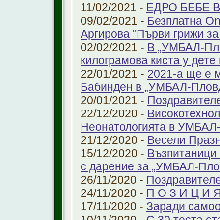
11/02/2021 -
ЕДРО БЕБЕ 
09/02/2021 -
Безплатна On
Аргирова "Първи грижи за
02/02/2021 -
В „УМБАЛ-Пло
килограмова киста у дете 
22/01/2021 -
2021-а ще е м
Бабинден в „УМБАЛ-Плов
20/01/2021 -
Поздравител
22/12/2020 -
Високотехнол
Неонатологията в УМБАЛ-
21/12/2020 -
Весели Праз
15/12/2020 -
Възпитаници 
с дарение за „УМБАЛ-Пло
26/11/2020 -
Поздравителе
24/11/2020 -
П О З И Ц И 
17/11/2020 -
Заради самоо
10/11/2020 -
С 30 теста с