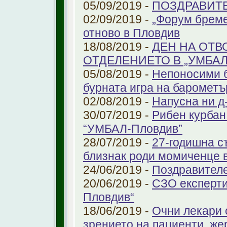
05/09/2019 -
ПОЗДРАВИТЕЛ
02/09/2019 -
„Форум бреме
отново в Пловдив
18/08/2019 -
ДЕН НА ОТВ
ОТДЕЛЕНИЕТО В „УМБА
05/08/2019 -
Непоносими б
бурната игра на барометъ
02/08/2019 -
Напусна ни д
30/07/2019 -
Рибен курбан 
“УМБАЛ-Пловдив”
28/07/2019 -
27-годишна с
близнак роди момиченце 
24/06/2019 -
Поздравителе
20/06/2019 -
СЗО експерти
Пловдив“
18/06/2019 -
Очни лекари 
зрението на пациенти, же