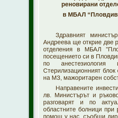
реновирани отдел
в МБАЛ “Пловдив
Здравният министър
Андреева ще открие две 
отделения в МБАЛ "Пло
посещението си в Пловдив
по анестезиология
Стерилизационният блок 
на МЗ, мажоритарен собст
Направените инвести
лв. Министърът и ръков
разговарят и по акту
областните болници при
помощ у нас, съобщи дир