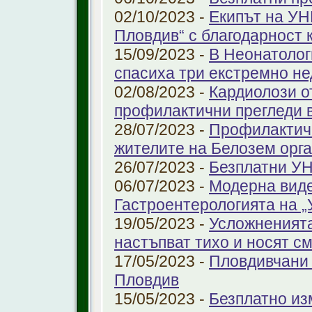
02/10/2023 -
Екипът на УН
Пловдив“ с благодарност 
15/09/2023 -
В Неонатолог
спасиха три екстремно н
02/08/2023 -
Кардиолози о
профилактични прегледи 
28/07/2023 -
Профилактичн
жителите на Белозем орг
26/07/2023 -
Безплатни УН
06/07/2023 -
Модерна виде
Гастроентерологията на 
19/05/2023 -
Усложненията
настъпват тихо и носят с
17/05/2023 -
Пловдивчани 
Пловдив
15/05/2023 -
Безплатно из