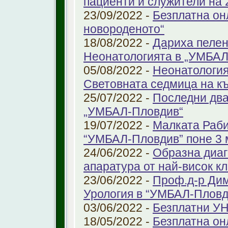
пациенти и служители на 
23/09/2022 -
Безплатна он
новороденото“
18/08/2022 -
Дариха пелен
Неонатологията в „УМБАЛ
05/08/2022 -
Неонатология
Световната седмица на к
25/07/2022 -
Последни два
„УМБАЛ-Пловдив“
19/07/2022 -
Малката Раби
“УМБАЛ-Пловдив” поне 3 
24/06/2022 -
Образна диаг
апаратура от най-висок к
23/06/2022 -
Проф.д-р Дим
Урология в “УМБАЛ-Пловд
03/06/2022 -
Безплатни УН
18/05/2022 -
Безплатна он