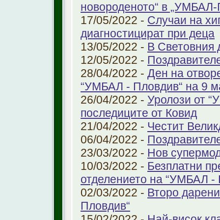
новороденото“ в „УМБАЛ-
17/05/2022 -
Случаи на хи
диагностицират при деца
13/05/2022 -
В Световния д
12/05/2022 -
Поздравител
28/04/2022 -
Ден на отвор
“УМБАЛ - Пловдив“ на 9 м
26/04/2022 -
Уролози от “
последиците от Ковид
21/04/2022 -
Честит Велик
06/04/2022 -
Поздравител
23/03/2022 -
Нов супермод
10/03/2022 -
Безплатни пр
отделението на “УМБАЛ -
02/03/2022 -
Второ дарени
Пловдив“
15/02/2022 -
Най-висок кл