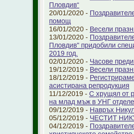
Пловдив“
20/01/2020 -
Поздравителе
помощ
16/01/2020 -
Весели празн
13/01/2020 -
Поздравителе
Пловдив" придобили спец
2019 год.
02/01/2020 -
Часове преди
19/12/2019 -
Весели празн
18/12/2019 -
Регистрираме
aсистирана репродукция
11/12/2019 -
С хрущял от 
на млад мъж в УНГ отдел
09/12/2019 -
Навръх Нику
05/12/2019 -
ЧЕСТИТ НИК
04/12/2019 -
Поздравителе