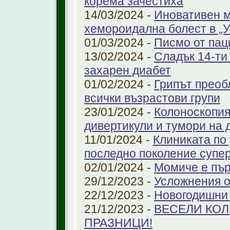
корема зачестиха
14/03/2024 -
Иновативен м
хемороидална болест в 
01/03/2024 -
Писмо от пац
13/02/2024 -
Сладък 14-ти
захарен диабет
01/02/2024 -
Грипът преоб
всички възрастови групи
23/01/2024 -
Колоноскопият
дивертикули и тумори на 
11/01/2024 -
Клиниката по
последно поколение супе
02/01/2024 -
Момиче е пър
29/12/2023 -
Усложнения о
22/12/2023 -
Новогодишни
21/12/2023 -
ВЕСЕЛИ КО
ПРАЗНИЦИ!