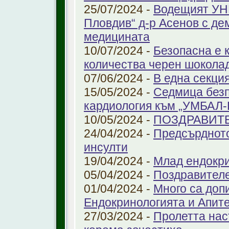
25/07/2024 -
Водещият УНГ
Пловдив“ д-р Асенов с де
медицината
10/07/2024 -
Безопасна е 
количества черен шоколад
07/06/2024 -
В една секци
15/05/2024 -
Седмица безп
кардиология към „УМБАЛ
10/05/2024 -
ПОЗДРАВИТ
24/04/2024 -
Предсърдното
инсулти
19/04/2024 -
Млад ендокр
05/04/2024 -
Поздравителе
01/04/2024 -
Много са доп
Ендокринологията и Апит
27/03/2024 -
Пролетта нас