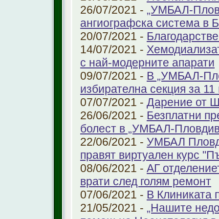
26/07/2021 -
„УМБАЛ-Плов
ангиографска система в 
20/07/2021 -
Благодарстве
14/07/2021 -
Хемодиализат
с най-модерните апарати
09/07/2021 -
В „УМБАЛ-Пло
избирателна секция за 11 
07/07/2021 -
Дарение от 
26/06/2021 -
Безплатни пр
болест в „УМБАЛ-Пловдив
22/06/2021 -
УМБАЛ Пловд
правят виртуален курс "П
08/06/2021 -
АГ отделение
врати след голям ремонт
07/06/2021 -
В Клиниката 
21/05/2021 -
„Нашите недо