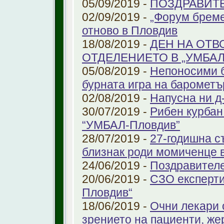
05/09/2019 -
ПОЗДРАВИТЕЛ
02/09/2019 -
„Форум бреме
отново в Пловдив
18/08/2019 -
ДЕН НА ОТВ
ОТДЕЛЕНИЕТО В „УМБА
05/08/2019 -
Непоносими б
бурната игра на барометъ
02/08/2019 -
Напусна ни д
30/07/2019 -
Рибен курбан 
“УМБАЛ-Пловдив”
28/07/2019 -
27-годишна с
близнак роди момиченце 
24/06/2019 -
Поздравителе
20/06/2019 -
СЗО експерти
Пловдив“
18/06/2019 -
Очни лекари 
зрението на пациенти, же