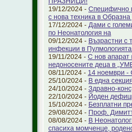
ПРАЗНИЦИ!
19/12/2024 -
Специфично 
с нова техника в Образна
17/12/2024 -
Дами с голем
по Неонатология на
09/12/2024 -
Възрастни с 
инфекции в Пулмологият
19/11/2024 -
С нов апарат
недоносените деца в „У
08/11/2024 -
14 ноември - 
25/10/2024 -
В една секци
24/10/2024 -
Здравно-конс
22/10/2024 -
Йоден дефиц
15/10/2024 -
Безплатни пр
29/08/2024 -
Проф. Димит
08/08/2024 -
В Неонатолог
спасиха момченце, роден