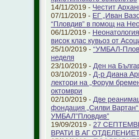
14/11/2019 -
Честит Архан
07/11/2019 -
ЕГ „Иван Ваз
“Пловдив” в помощ на Не
06/11/2019 -
Неонатология
висок клас кувьоз от Асоц
25/10/2019 -
“УМБАЛ-Пловд
неделя
23/10/2019 -
Ден на Бълга
03/10/2019 -
Д-р Диана Ар
лектори на „Форум бремен
октомври
02/10/2019 -
Две реанимац
фондация „Силви Вартан“
УМБАЛ”Пловдив”
19/09/2019 -
27 СЕПТЕМВ
ВРАТИ В АГ ОТДЕЛЕНИЕ