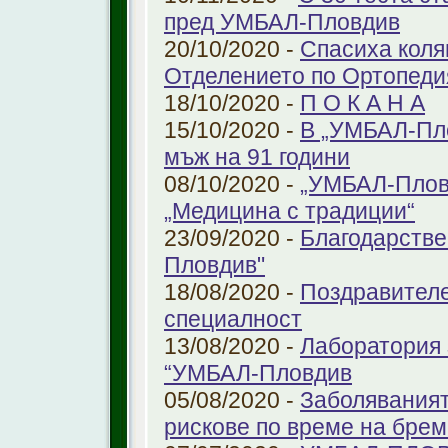
пред УМБАЛ-Пловдив
20/10/2020 -
Спасиха коля
Отделението по Ортопеди
18/10/2020 -
П О К А Н А
15/10/2020 -
В „УМБАЛ-Пло
мъж на 91 години
08/10/2020 -
„УМБАЛ-Пловд
„Медицина с традиции“
23/09/2020 -
Благодарстве
Пловдив"
18/08/2020 -
Поздравителе
специалност
13/08/2020 -
Лаборатория 
“УМБАЛ-Пловдив
05/08/2020 -
Заболяваният
рискове по време на бре