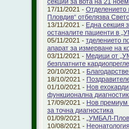
секции за вота на 21 ноем
17/11/2021 -
Отделението 
Пловдив“ отбелязва Свет
13/11/2021 -
Една секция з
останалите пациенти в „
05/11/2021 -
тделението по
апарат за измерване на к
03/11/2021 -
Медици от „У
безплатните кардиопрегле
20/10/2021 -
Благодарстве
18/10/2021 -
Поздравител
01/10/2021 -
Нов ехокарди
функционална диагностик
17/09/2021 -
Нов премиум 
за точна диагностика
01/09/2021 -
„УМБАЛ-Пловд
10/08/2021 -
Неонатология