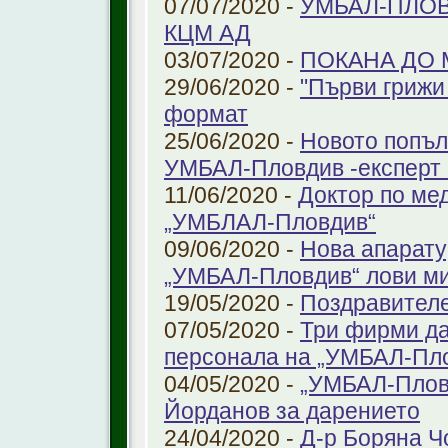
07/07/2020 -
УМБАЛ-ПЛОВ
КЦМ АД
03/07/2020 -
ПОКАНА ДО
29/06/2020 -
"Първи грижи 
формат
25/06/2020 -
Новото попъл
УМБАЛ-Пловдив -експерт в
11/06/2020 -
Доктор по ме
„УМБЛАЛ-Пловдив“
09/06/2020 -
Нова апарату
„УМБАЛ-Пловдив“ лови ми
19/05/2020 -
Поздравител
07/05/2020 -
Три фирми да
персонала на „УМБАЛ-Пл
04/05/2020 -
„УМБАЛ-Пловд
Йорданов за дарението
24/04/2020 -
Д-р Боряна Ч