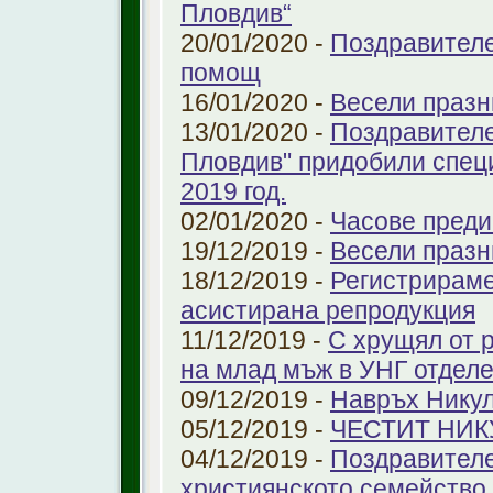
Пловдив“
20/01/2020 -
Поздравителе
помощ
16/01/2020 -
Весели празн
13/01/2020 -
Поздравителе
Пловдив" придобили спец
2019 год.
02/01/2020 -
Часове преди
19/12/2019 -
Весели празн
18/12/2019 -
Регистрираме
aсистирана репродукция
11/12/2019 -
С хрущял от 
на млад мъж в УНГ отдел
09/12/2019 -
Навръх Нику
05/12/2019 -
ЧЕСТИТ НИК
04/12/2019 -
Поздравителе
християнското семейство