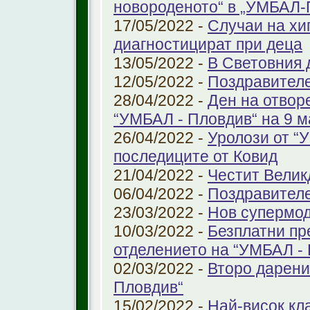
новороденото“ в „УМБАЛ-
17/05/2022 -
Случаи на хи
диагностицират при деца
13/05/2022 -
В Световния д
12/05/2022 -
Поздравител
28/04/2022 -
Ден на отвор
“УМБАЛ - Пловдив“ на 9 м
26/04/2022 -
Уролози от “
последиците от Ковид
21/04/2022 -
Честит Велик
06/04/2022 -
Поздравител
23/03/2022 -
Нов супермод
10/03/2022 -
Безплатни пр
отделението на “УМБАЛ -
02/03/2022 -
Второ дарени
Пловдив“
15/02/2022 -
Най-висок кл