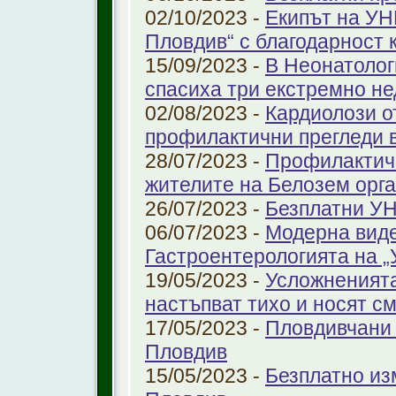
02/10/2023 -
Екипът на УН
Пловдив“ с благодарност 
15/09/2023 -
В Неонатолог
спасиха три екстремно н
02/08/2023 -
Кардиолози о
профилактични прегледи 
28/07/2023 -
Профилактичн
жителите на Белозем орг
26/07/2023 -
Безплатни УН
06/07/2023 -
Модерна виде
Гастроентерологията на 
19/05/2023 -
Усложненията
настъпват тихо и носят с
17/05/2023 -
Пловдивчани 
Пловдив
15/05/2023 -
Безплатно из