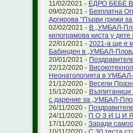
11/02/2021 -
ЕДРО БЕБЕ 
09/02/2021 -
Безплатна On
Аргирова "Първи грижи за
02/02/2021 -
В „УМБАЛ-Пло
килограмова киста у дете 
22/01/2021 -
2021-а ще е м
Бабинден в „УМБАЛ-Плов
20/01/2021 -
Поздравител
22/12/2020 -
Високотехнол
Неонатологията в УМБАЛ-
21/12/2020 -
Весели Праз
15/12/2020 -
Възпитаници 
с дарение за „УМБАЛ-Пло
26/11/2020 -
Поздравителе
24/11/2020 -
П О З И Ц И 
17/11/2020 -
Заради самоо
10/11/2020 -
С 30 теста с