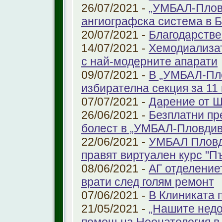
26/07/2021 -
„УМБАЛ-Плов
ангиографска система в 
20/07/2021 -
Благодарстве
14/07/2021 -
Хемодиализат
с най-модерните апарати
09/07/2021 -
В „УМБАЛ-Пло
избирателна секция за 11 
07/07/2021 -
Дарение от 
26/06/2021 -
Безплатни пр
болест в „УМБАЛ-Пловдив
22/06/2021 -
УМБАЛ Пловд
правят виртуален курс "П
08/06/2021 -
АГ отделение
врати след голям ремонт
07/06/2021 -
В Клиниката 
21/05/2021 -
„Нашите недо