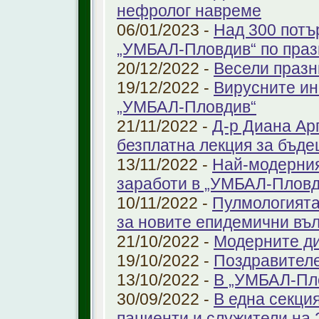
нефролог навреме
06/01/2023 -
Над 300 потъ
„УМБАЛ-Пловдив“ по праз
20/12/2022 -
Весели празн
19/12/2022 -
Вирусните ин
„УМБАЛ-Пловдив“
21/11/2022 -
Д-р Диана Ар
безплатна лекция за бъд
13/11/2022 -
Най-модерния
заработи в „УМБАЛ-Пловд
10/11/2022 -
Пулмологията
за новите епидемични въ
21/10/2022 -
Модерните ди
19/10/2022 -
Поздравител
13/10/2022 -
В „УМБАЛ-Пл
30/09/2022 -
В една секци
пациенти и служители на 