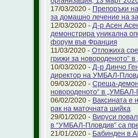
организация, 13 март 2020 
17/03/2020 -
Препоръки на
за домашно лечение на з
12/03/2020 -
Д-р Асен Ас
демонстрира уникална оп
форум във Франция
11/03/2020 -
Отложиха сре
грижи за новороденото” 
10/03/2020 -
Д-р Динчо Ге
директор на УМБАЛ-Плов
09/03/2020 -
Среща-демонс
новороденото” в „УМБАЛ-
06/02/2020 -
Ваксината е 
рак на маточната шийка
29/01/2020 -
Вируси повал
в “УМБАЛ-Пловдив” са пр
21/01/2020 -
Бабинден в А