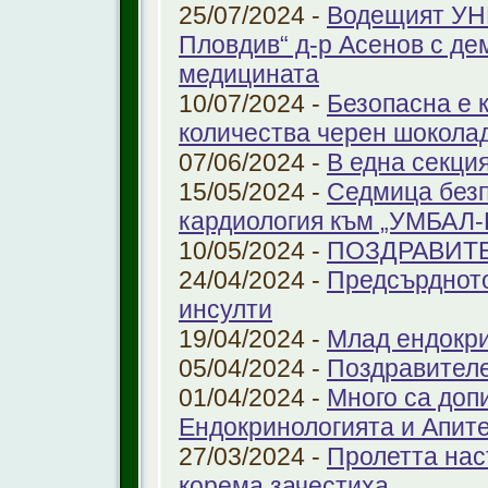
25/07/2024 -
Водещият УНГ
Пловдив“ д-р Асенов с де
медицината
10/07/2024 -
Безопасна е 
количества черен шоколад
07/06/2024 -
В една секци
15/05/2024 -
Седмица безп
кардиология към „УМБАЛ
10/05/2024 -
ПОЗДРАВИТ
24/04/2024 -
Предсърдното
инсулти
19/04/2024 -
Млад ендокр
05/04/2024 -
Поздравителе
01/04/2024 -
Много са доп
Ендокринологията и Апит
27/03/2024 -
Пролетта нас
корема зачестиха