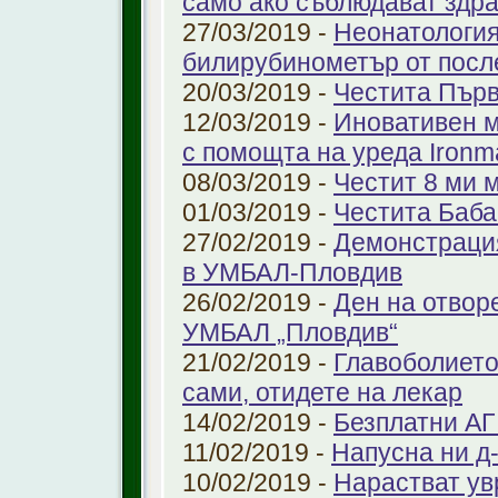
само ако съблюдават здр
27/03/2019 -
Неонатология
билирубинометър от посл
20/03/2019 -
Честита Пър
12/03/2019 -
Иновативен м
с помощта на уреда Ironm
08/03/2019 -
Честит 8 ми 
01/03/2019 -
Честита Баба
27/02/2019 -
Демонстрация
в УМБАЛ-Пловдив
26/02/2019 -
Ден на отвор
УМБАЛ „Пловдив“
21/02/2019 -
Главоболието
сами, отидете на лекар
14/02/2019 -
Безплатни АГ
11/02/2019 -
Напусна ни д
10/02/2019 -
Нарастват ув