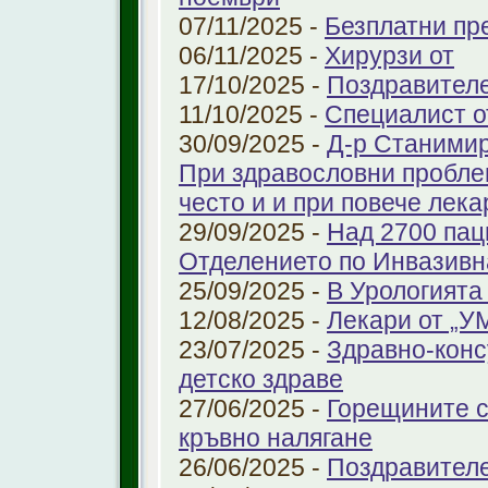
07/11/2025 -
Безплатни пре
06/11/2025 -
Хирурзи от
17/10/2025 -
Поздравител
11/10/2025 -
Специалист о
30/09/2025 -
Д-р Станимир
При здравословни проблем
често и и при повече лека
29/09/2025 -
Над 2700 пац
Отделението по Инвазивн
25/09/2025 -
В Урологията
12/08/2025 -
Лекари от „У
23/07/2025 -
Здравно-конс
детско здраве
27/06/2025 -
Горещините с
кръвно налягане
26/06/2025 -
Поздравител