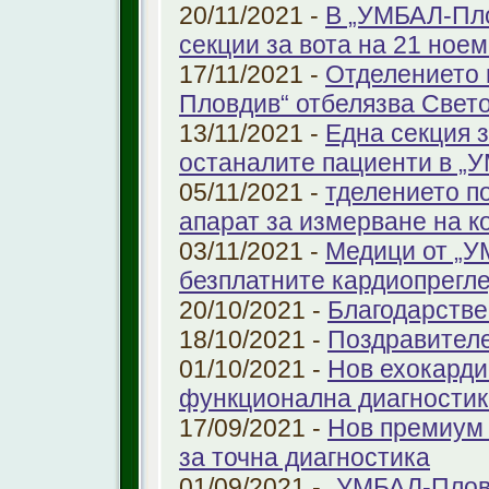
20/11/2021 -
В „УМБАЛ-Пло
секции за вота на 21 ноем
17/11/2021 -
Отделението 
Пловдив“ отбелязва Свет
13/11/2021 -
Една секция з
останалите пациенти в „
05/11/2021 -
тделението по
апарат за измерване на к
03/11/2021 -
Медици от „У
безплатните кардиопрегле
20/10/2021 -
Благодарстве
18/10/2021 -
Поздравител
01/10/2021 -
Нов ехокарди
функционална диагностик
17/09/2021 -
Нов премиум 
за точна диагностика
01/09/2021 -
„УМБАЛ-Пловд