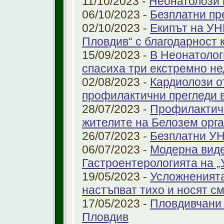
11/10/2023 -
Неонатолози
06/10/2023 -
Безплатни пр
02/10/2023 -
Екипът на УН
Пловдив“ с благодарност 
15/09/2023 -
В Неонатолог
спасиха три екстремно н
02/08/2023 -
Кардиолози о
профилактични прегледи 
28/07/2023 -
Профилактичн
жителите на Белозем орг
26/07/2023 -
Безплатни УН
06/07/2023 -
Модерна виде
Гастроентерологията на 
19/05/2023 -
Усложненията
настъпват тихо и носят с
17/05/2023 -
Пловдивчани 
Пловдив