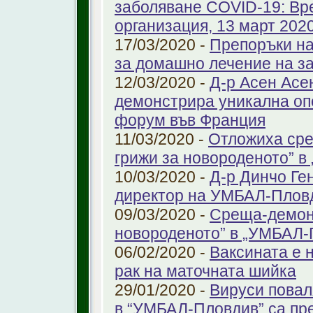
заболяване COVID-19: Вр
организация, 13 март 2020 
17/03/2020 -
Препоръки на
за домашно лечение на з
12/03/2020 -
Д-р Асен Ас
демонстрира уникална оп
форум във Франция
11/03/2020 -
Отложиха сре
грижи за новороденото” 
10/03/2020 -
Д-р Динчо Ге
директор на УМБАЛ-Плов
09/03/2020 -
Среща-демонс
новороденото” в „УМБАЛ-
06/02/2020 -
Ваксината е 
рак на маточната шийка
29/01/2020 -
Вируси повал
в “УМБАЛ-Пловдив” са пр