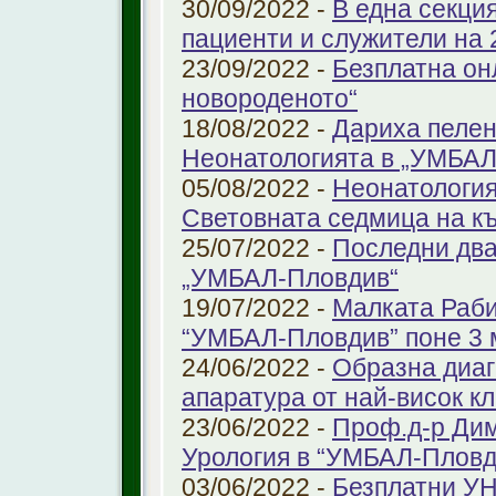
30/09/2022 -
В една секци
пациенти и служители на 
23/09/2022 -
Безплатна он
новороденото“
18/08/2022 -
Дариха пелен
Неонатологията в „УМБАЛ
05/08/2022 -
Неонатология
Световната седмица на к
25/07/2022 -
Последни два
„УМБАЛ-Пловдив“
19/07/2022 -
Малката Раби
“УМБАЛ-Пловдив” поне 3 
24/06/2022 -
Образна диаг
апаратура от най-висок к
23/06/2022 -
Проф.д-р Дим
Урология в “УМБАЛ-Пловд
03/06/2022 -
Безплатни УН