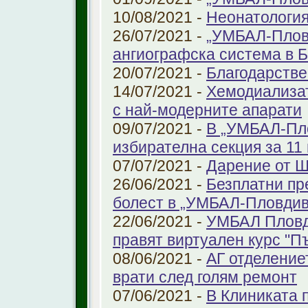
10/08/2021 -
Неонатология
26/07/2021 -
„УМБАЛ-Плов
ангиографска система в 
20/07/2021 -
Благодарстве
14/07/2021 -
Хемодиализат
с най-модерните апарати
09/07/2021 -
В „УМБАЛ-Пло
избирателна секция за 11 
07/07/2021 -
Дарение от 
26/06/2021 -
Безплатни пр
болест в „УМБАЛ-Пловдив
22/06/2021 -
УМБАЛ Пловд
правят виртуален курс "П
08/06/2021 -
АГ отделение
врати след голям ремонт
07/06/2021 -
В Клиниката 