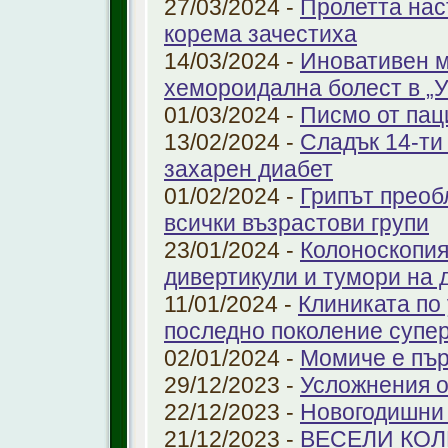
27/03/2024 -
Пролетта нас
корема зачестиха
14/03/2024 -
Иновативен м
хемороидална болест в 
01/03/2024 -
Писмо от пац
13/02/2024 -
Сладък 14-ти
захарен диабет
01/02/2024 -
Грипът преоб
всички възрастови групи
23/01/2024 -
Колоноскопият
дивертикули и тумори на 
11/01/2024 -
Клиниката по
последно поколение супе
02/01/2024 -
Момиче е пър
29/12/2023 -
Усложнения о
22/12/2023 -
Новогодишни
21/12/2023 -
ВЕСЕЛИ КО