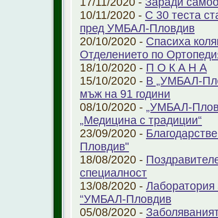
17/11/2020 -
Заради самоо
10/11/2020 -
С 30 теста с
пред УМБАЛ-Пловдив
20/10/2020 -
Спасиха коля
Отделението по Ортопеди
18/10/2020 -
П О К А Н А
15/10/2020 -
В „УМБАЛ-Пло
мъж на 91 години
08/10/2020 -
„УМБАЛ-Пловд
„Медицина с традиции“
23/09/2020 -
Благодарстве
Пловдив"
18/08/2020 -
Поздравителе
специалност
13/08/2020 -
Лаборатория 
“УМБАЛ-Пловдив
05/08/2020 -
Заболяваният