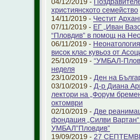
04/12/2019 -
Поздравителе
християнското семейство
14/11/2019 -
Честит Архан
07/11/2019 -
ЕГ „Иван Ваз
“Пловдив” в помощ на Не
06/11/2019 -
Неонатология
висок клас кувьоз от Асоц
25/10/2019 -
“УМБАЛ-Пловд
неделя
23/10/2019 -
Ден на Бълга
03/10/2019 -
Д-р Диана Ар
лектори на „Форум бремен
октомври
02/10/2019 -
Две реанимац
фондация „Силви Вартан“
УМБАЛ”Пловдив”
19/09/2019 -
27 СЕПТЕМВ