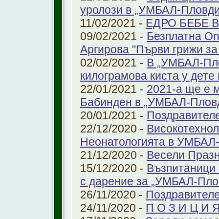
уролози в „УМБАЛ-Пловди
11/02/2021 -
ЕДРО БЕБЕ 
09/02/2021 -
Безплатна On
Аргирова "Първи грижи за
02/02/2021 -
В „УМБАЛ-Пло
килограмова киста у дете 
22/01/2021 -
2021-а ще е м
Бабинден в „УМБАЛ-Плов
20/01/2021 -
Поздравител
22/12/2020 -
Високотехнол
Неонатологията в УМБАЛ-
21/12/2020 -
Весели Праз
15/12/2020 -
Възпитаници 
с дарение за „УМБАЛ-Пло
26/11/2020 -
Поздравителе
24/11/2020 -
П О З И Ц И 