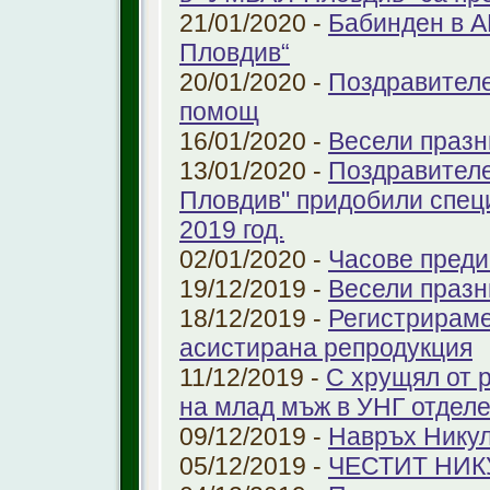
21/01/2020 -
Бабинден в А
Пловдив“
20/01/2020 -
Поздравителе
помощ
16/01/2020 -
Весели празн
13/01/2020 -
Поздравителе
Пловдив" придобили спец
2019 год.
02/01/2020 -
Часове преди
19/12/2019 -
Весели празн
18/12/2019 -
Регистрираме
aсистирана репродукция
11/12/2019 -
С хрущял от 
на млад мъж в УНГ отдел
09/12/2019 -
Навръх Нику
05/12/2019 -
ЧЕСТИТ НИК