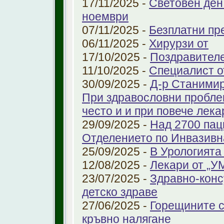
17/11/2025 -
Световен ден
ноември
07/11/2025 -
Безплатни пре
06/11/2025 -
Хирурзи от
17/10/2025 -
Поздравител
11/10/2025 -
Специалист о
30/09/2025 -
Д-р Станимир
При здравословни проблем
често и и при повече лека
29/09/2025 -
Над 2700 пац
Отделението по Инвазивн
25/09/2025 -
В Урологията
12/08/2025 -
Лекари от „У
23/07/2025 -
Здравно-конс
детско здраве
27/06/2025 -
Горещините с
кръвно налягане