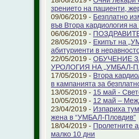
18/06/2019 -
Очни лекари 
зрението на пациенти, же
09/06/2019 -
Безплатно из
във Втора кардиология н
06/06/2019 -
ПОЗДРАВИТ
28/05/2019 -
Екипът на „У
абитуриенти в неравност
22/05/2019 -
ОБУЧЕНИЕ З
УРОЛОГИЯ НА „УМБАЛ-
17/05/2019 -
Втора кардио
в кампанията за безплатн
13/05/2019 -
15 май - Свет
10/05/2019 -
12 май – Меж
23/04/2019 -
Изпариха тум
жена в “УМБАЛ-Пловдив”
18/04/2019 -
Пролетните а
малко 10 дни