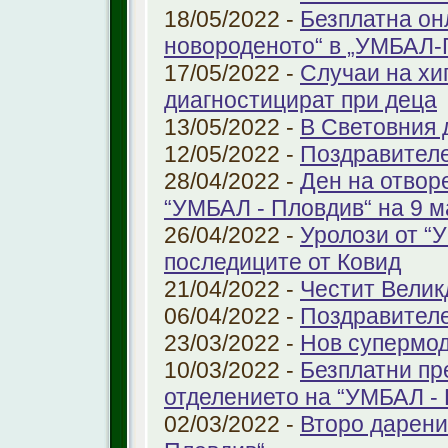
18/05/2022 -
Безплатна он
новороденото“ в „УМБАЛ-
17/05/2022 -
Случаи на хи
диагностицират при деца
13/05/2022 -
В Световния д
12/05/2022 -
Поздравител
28/04/2022 -
Ден на отвор
“УМБАЛ - Пловдив“ на 9 м
26/04/2022 -
Уролози от “
последиците от Ковид
21/04/2022 -
Честит Велик
06/04/2022 -
Поздравител
23/03/2022 -
Нов супермод
10/03/2022 -
Безплатни пр
отделението на “УМБАЛ -
02/03/2022 -
Второ дарени