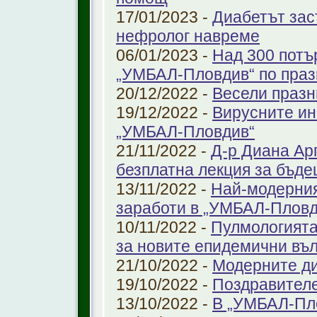
17/01/2023 -
Диабетът зас
нефролог навреме
06/01/2023 -
Над 300 потъ
„УМБАЛ-Пловдив“ по праз
20/12/2022 -
Весели празн
19/12/2022 -
Вирусните ин
„УМБАЛ-Пловдив“
21/11/2022 -
Д-р Диана Ар
безплатна лекция за бъд
13/11/2022 -
Най-модерния
заработи в „УМБАЛ-Пловд
10/11/2022 -
Пулмологията
за новите епидемични въ
21/10/2022 -
Модерните ди
19/10/2022 -
Поздравител
13/10/2022 -
В „УМБАЛ-Пл