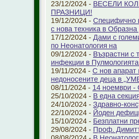
23/12/2024 -
ВЕСЕЛИ КО
ПРАЗНИЦИ!
19/12/2024 -
Специфично 
с нова техника в Образна
17/12/2024 -
Дами с голем
по Неонатология на
09/12/2024 -
Възрастни с 
инфекции в Пулмологият
19/11/2024 -
С нов апарат
недоносените деца в „У
08/11/2024 -
14 ноември - 
25/10/2024 -
В една секци
24/10/2024 -
Здравно-конс
22/10/2024 -
Йоден дефиц
15/10/2024 -
Безплатни пр
29/08/2024 -
Проф. Димит
08/08/2024 -
В Неонатолог