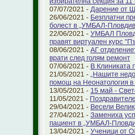
избирателна секция за 11 
07/07/2021 -
Дарение от 
26/06/2021 -
Безплатни пр
болест в „УМБАЛ-Пловдив
22/06/2021 -
УМБАЛ Пловд
правят виртуален курс "П
08/06/2021 -
АГ отделение
врати след голям ремонт
07/06/2021 -
В Клиниката 
21/05/2021 -
„Нашите недо
помощ на Неонатология в
13/05/2021 -
15 май - Свет
11/05/2021 -
Поздравителе
29/04/2021 -
Весели Велик
27/04/2021 -
Замениха усп
пациент в „УМБАЛ-Пловди
13/04/2021 -
Ученици от О