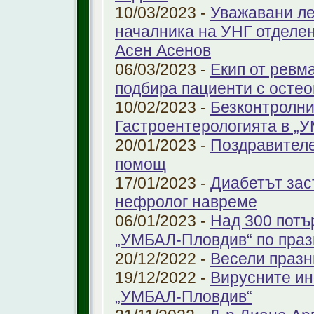
10/03/2023 -
Уважавани ле
началника на УНГ отделе
Асен Асенов
06/03/2023 -
Екип от ревм
подбира пациенти с остео
10/02/2023 -
Безконтролни
Гастроентерологията в „
20/01/2023 -
Поздравителе
помощ
17/01/2023 -
Диабетът зас
нефролог навреме
06/01/2023 -
Над 300 потъ
„УМБАЛ-Пловдив“ по праз
20/12/2022 -
Весели празн
19/12/2022 -
Вирусните ин
„УМБАЛ-Пловдив“