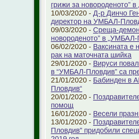
грижи за новороденото” 
10/03/2020 -
Д-р Динчо Ге
директор на УМБАЛ-Плов
09/03/2020 -
Среща-демонс
новороденото” в „УМБАЛ-
06/02/2020 -
Ваксината е 
рак на маточната шийка
29/01/2020 -
Вируси повал
в “УМБАЛ-Пловдив” са пр
21/01/2020 -
Бабинден в А
Пловдив“
20/01/2020 -
Поздравителе
помощ
16/01/2020 -
Весели празн
13/01/2020 -
Поздравителе
Пловдив" придобили спец
2019 год.