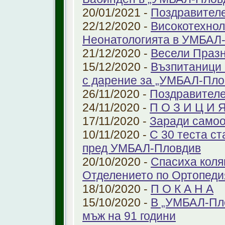
20/01/2021 -
Поздравител
22/12/2020 -
Високотехнол
Неонатологията в УМБАЛ-
21/12/2020 -
Весели Праз
15/12/2020 -
Възпитаници 
с дарение за „УМБАЛ-Пло
26/11/2020 -
Поздравителе
24/11/2020 -
П О З И Ц И 
17/11/2020 -
Заради самоо
10/11/2020 -
С 30 теста с
пред УМБАЛ-Пловдив
20/10/2020 -
Спасиха коля
Отделението по Ортопеди
18/10/2020 -
П О К А Н А
15/10/2020 -
В „УМБАЛ-Пло
мъж на 91 години