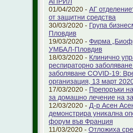
АПРИЛ
01/04/2020 -
АГ отделение
от защитни средства
30/03/2020 -
Група бизнес
Пловдив
19/03/2020 -
Фирма „Биоф
УМБАЛ-Пловдив
18/03/2020 -
Клинично упр
респираторно заболяване 
заболяване COVID-19: Вр
организация, 13 март 2020 
17/03/2020 -
Препоръки на
за домашно лечение на з
12/03/2020 -
Д-р Асен Ас
демонстрира уникална оп
форум във Франция
11/03/2020 -
Отложиха сре