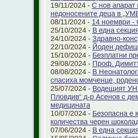
19/11/2024 -
С нов апарат
недоносените деца в „У
08/11/2024 -
14 ноември - 
25/10/2024 -
В една секци
24/10/2024 -
Здравно-конс
22/10/2024 -
Йоден дефиц
15/10/2024 -
Безплатни пр
29/08/2024 -
Проф. Димит
08/08/2024 -
В Неонатолог
спасиха момченце, роден
25/07/2024 -
Водещият УНГ
Пловдив“ д-р Асенов с де
медицината
10/07/2024 -
Безопасна е 
количества черен шоколад
07/06/2024 -
В една секци