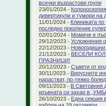
всички възрастови групи
23/01/2024 -
Колоноскопият
дивертикули и тумори на 
11/01/2024 -
Клиниката по
последно поколение супе
02/01/2024 -
Момиче е пър
29/12/2023 -
Усложнения о
22/12/2023 -
Новогодишни
21/12/2023 -
ВЕСЕЛИ КО
ПРАЗНИЦИ!
20/12/2023 -
Съвети от ен
30/11/2023 -
Вирусните ин
нарастват, по-тежко боле
09/11/2023 -
В Световния 
кръвната си захар в „УМ
26/10/2023 -
Една секция 
избори на 29 октомври