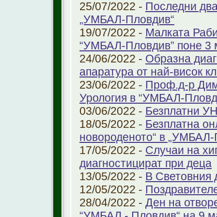
25/07/2022 -
Последни два
„УМБАЛ-Пловдив“
19/07/2022 -
Малката Раби
“УМБАЛ-Пловдив” поне 3 
24/06/2022 -
Образна диаг
апаратура от най-висок к
23/06/2022 -
Проф.д-р Дим
Урология в “УМБАЛ-Пловд
03/06/2022 -
Безплатни УН
18/05/2022 -
Безплатна он
новороденото“ в „УМБАЛ-
17/05/2022 -
Случаи на хи
диагностицират при деца
13/05/2022 -
В Световния д
12/05/2022 -
Поздравител
28/04/2022 -
Ден на отвор
“УМБАЛ - Пловдив“ на 9 м