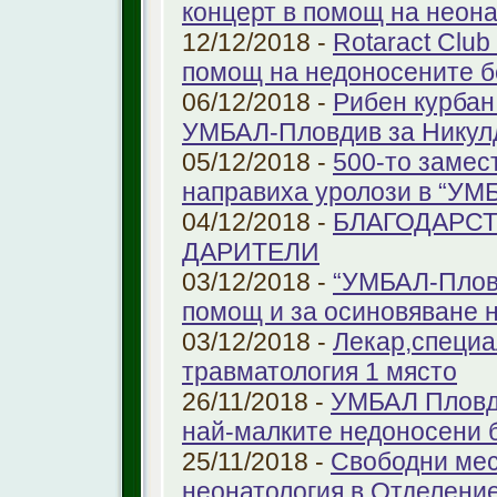
концерт в помощ на неон
12/12/2018 -
Rotaract Club
помощ на недоносените 
06/12/2018 -
Рибен курбан
УМБАЛ-Пловдив за Никул
05/12/2018 -
500-то замес
направиха уролози в “УМ
04/12/2018 -
БЛАГОДАРС
ДАРИТЕЛИ
03/12/2018 -
“УМБАЛ-Пловд
помощ и за осиновяване 
03/12/2018 -
Лекар,специа
травматология 1 място
26/11/2018 -
УМБАЛ Пловди
най-малките недоносени 
25/11/2018 -
Свободни мес
неонатология в Отделение