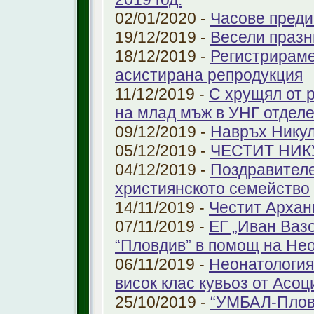
02/01/2020 -
Часове преди
19/12/2019 -
Весели празн
18/12/2019 -
Регистрираме
aсистирана репродукция
11/12/2019 -
С хрущял от 
на млад мъж в УНГ отдел
09/12/2019 -
Навръх Нику
05/12/2019 -
ЧЕСТИТ НИК
04/12/2019 -
Поздравителе
християнското семейство
14/11/2019 -
Честит Архан
07/11/2019 -
ЕГ „Иван Ваз
“Пловдив” в помощ на Не
06/11/2019 -
Неонатология
висок клас кувьоз от Асоц
25/10/2019 -
“УМБАЛ-Пловд