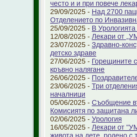
често и и при повече лека
29/09/2025 -
Над 2700 пац
Отделението по Инвазивн
25/09/2025 -
В Урологията
12/08/2025 -
Лекари от „У
23/07/2025 -
Здравно-конс
детско здраве
27/06/2025 -
Горещините с
кръвно налягане
26/06/2025 -
Поздравител
23/06/2025 -
Три отделени
началници
05/06/2025 -
Съобщение въ
Комисиятя по защитана л
02/06/2025 -
Урология
16/05/2025 -
Лекари от "У
живота на дете, родено с 