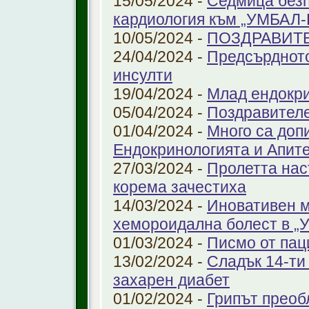
15/05/2024 -
Седмица безп
кардиология към „УМБАЛ
10/05/2024 -
ПОЗДРАВИТ
24/04/2024 -
Предсърдното
инсулти
19/04/2024 -
Млад ендокр
05/04/2024 -
Поздравителе
01/04/2024 -
Много са доп
Ендокринологията и Апит
27/03/2024 -
Пролетта нас
корема зачестиха
14/03/2024 -
Иновативен м
хемороидална болест в 
01/03/2024 -
Писмо от пац
13/02/2024 -
Сладък 14-ти
захарен диабет
01/02/2024 -
Грипът преоб