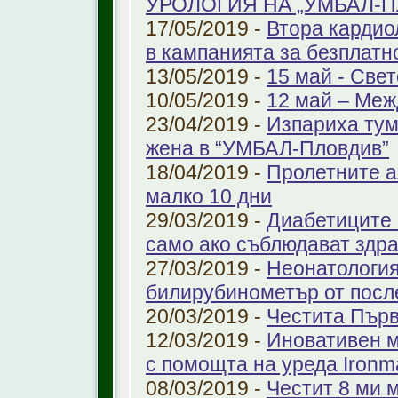
УРОЛОГИЯ НА „УМБАЛ-
17/05/2019 -
Втора кардио
в кампанията за безплатн
13/05/2019 -
15 май - Свет
10/05/2019 -
12 май – Меж
23/04/2019 -
Изпариха тум
жена в “УМБАЛ-Пловдив”
18/04/2019 -
Пролетните а
малко 10 дни
29/03/2019 -
Диабетиците 
само ако съблюдават здр
27/03/2019 -
Неонатология
билирубинометър от посл
20/03/2019 -
Честита Пър
12/03/2019 -
Иновативен м
с помощта на уреда Ironm
08/03/2019 -
Честит 8 ми 