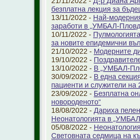
21/11/2022 -
Д-р Диана Ар
безплатна лекция за бъд
13/11/2022 -
Най-модерния
заработи в „УМБАЛ-Пловд
10/11/2022 -
Пулмологията
за новите епидемични въ
21/10/2022 -
Модерните ди
19/10/2022 -
Поздравител
13/10/2022 -
В „УМБАЛ-Пл
30/09/2022 -
В една секци
пациенти и служители на 
23/09/2022 -
Безплатна он
новороденото“
18/08/2022 -
Дариха пелен
Неонатологията в „УМБАЛ
05/08/2022 -
Неонатология
Световната седмица на к