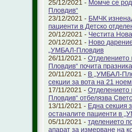
25/12/2021 -
Момче се род
Пловдив“
23/12/2021 -
БМЧК изненад
пациенти в Детско отдел
20/12/2021 -
Честита Нова
20/12/2021 -
Ново дарение
„УМБАЛ-Пловдив
26/11/2021 -
Отделението 
Пловдив“ почита празника
20/11/2021 -
В „УМБАЛ-Пло
секции за вота на 21 ноем
17/11/2021 -
Отделението 
Пловдив“ отбелязва Свет
13/11/2021 -
Една секция з
останалите пациенти в „
05/11/2021 -
тделението по
апарат за измерване на к