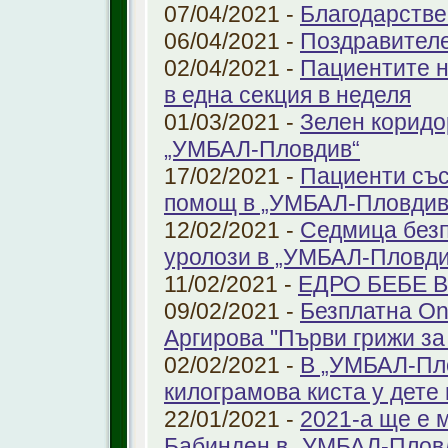
07/04/2021 -
Благодарстве
06/04/2021 -
Поздравител
02/04/2021 -
Пациентите н
в една секция в неделя
01/03/2021 -
Зелен коридо
„УМБАЛ-Пловдив“
17/02/2021 -
Пациенти със
помощ в „УМБАЛ-Пловдив
12/02/2021 -
Седмица безп
уролози в „УМБАЛ-Пловди
11/02/2021 -
ЕДРО БЕБЕ 
09/02/2021 -
Безплатна On
Аргирова "Първи грижи за
02/02/2021 -
В „УМБАЛ-Пло
килограмова киста у дете 
22/01/2021 -
2021-а ще е м
Бабинден в „УМБАЛ-Плов