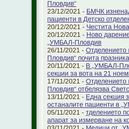
Пловдив“
23/12/2021 -
БМЧК изненад
пациенти в Детско отдел
20/12/2021 -
Честита Нова
20/12/2021 -
Ново дарение
„УМБАЛ-Пловдив
26/11/2021 -
Отделението 
Пловдив“ почита празника
20/11/2021 -
В „УМБАЛ-Пло
секции за вота на 21 ноем
17/11/2021 -
Отделението 
Пловдив“ отбелязва Свет
13/11/2021 -
Една секция з
останалите пациенти в „
05/11/2021 -
тделението по
апарат за измерване на к
03/11/2021 -
Медици от „У