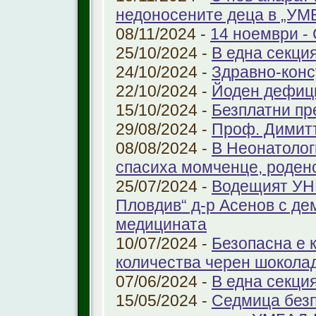
недоносените деца в „У
08/11/2024 -
14 ноември - 
25/10/2024 -
В една секци
24/10/2024 -
Здравно-конс
22/10/2024 -
Йоден дефиц
15/10/2024 -
Безплатни пр
29/08/2024 -
Проф. Димит
08/08/2024 -
В Неонатолог
спасиха момченце, роден
25/07/2024 -
Водещият УНГ
Пловдив“ д-р Асенов с де
медицината
10/07/2024 -
Безопасна е 
количества черен шоколад
07/06/2024 -
В една секци
15/05/2024 -
Седмица безп