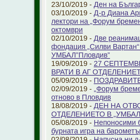
23/10/2019 -
Ден на Бълга
03/10/2019 -
Д-р Диана Ар
лектори на „Форум бремен
октомври
02/10/2019 -
Две реанимац
фондация „Силви Вартан“
УМБАЛ”Пловдив”
19/09/2019 -
27 СЕПТЕМВ
ВРАТИ В АГ ОТДЕЛЕНИЕ
05/09/2019 -
ПОЗДРАВИТЕЛ
02/09/2019 -
„Форум бреме
отново в Пловдив
18/08/2019 -
ДЕН НА ОТВ
ОТДЕЛЕНИЕТО В „УМБА
05/08/2019 -
Непоносими б
бурната игра на барометъ
02/08/2019 -
Напусна ни д