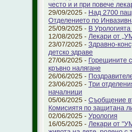
често и и при повече лека
29/09/2025 -
Над 2700 пац
Отделението по Инвазивн
25/09/2025 -
В Урологията
12/08/2025 -
Лекари от „У
23/07/2025 -
Здравно-конс
детско здраве
27/06/2025 -
Горещините с
кръвно налягане
26/06/2025 -
Поздравител
23/06/2025 -
Три отделени
началници
05/06/2025 -
Съобщение въ
Комисиятя по защитана л
02/06/2025 -
Урология
16/05/2025 -
Лекари от "У
живота на дете, родено с 