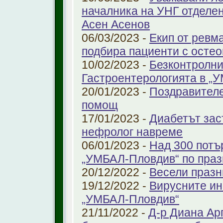
началника на УНГ отделе
Асен Асенов
06/03/2023 -
Екип от ревм
подбира пациенти с остео
10/02/2023 -
Безконтролни
Гастроентерологията в „
20/01/2023 -
Поздравителе
помощ
17/01/2023 -
Диабетът зас
нефролог навреме
06/01/2023 -
Над 300 потъ
„УМБАЛ-Пловдив“ по праз
20/12/2022 -
Весели празн
19/12/2022 -
Вирусните ин
„УМБАЛ-Пловдив“
21/11/2022 -
Д-р Диана Ар