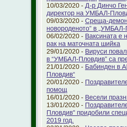
10/03/2020 -
Д-р Динчо Ге
директор на УМБАЛ-Плов
09/03/2020 -
Среща-демонс
новороденото” в „УМБАЛ-
06/02/2020 -
Ваксината е 
рак на маточната шийка
29/01/2020 -
Вируси повал
в “УМБАЛ-Пловдив” са пр
21/01/2020 -
Бабинден в А
Пловдив“
20/01/2020 -
Поздравителе
помощ
16/01/2020 -
Весели празн
13/01/2020 -
Поздравителе
Пловдив" придобили спец
2019 год.