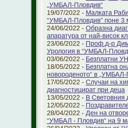
„УМБАЛ-Пловдив“
19/07/2022 -
Малката Раби
“УМБАЛ-Пловдив” поне 3 
24/06/2022 -
Образна диаг
апаратура от най-висок к
23/06/2022 -
Проф.д-р Дим
Урология в “УМБАЛ-Пловд
03/06/2022 -
Безплатни УН
18/05/2022 -
Безплатна он
новороденото“ в „УМБАЛ-
17/05/2022 -
Случаи на хи
диагностицират при деца
13/05/2022 -
В Световния д
12/05/2022 -
Поздравител
28/04/2022 -
Ден на отвор
“УМБАЛ - Пловдив“ на 9 м