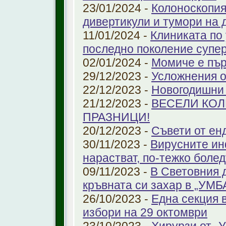
23/01/2024 -
Колоноскопият
дивертикули и тумори на 
11/01/2024 -
Клиниката по
последно поколение супе
02/01/2024 -
Момиче е пър
29/12/2023 -
Усложнения о
22/12/2023 -
Новогодишни
21/12/2023 -
ВЕСЕЛИ КО
ПРАЗНИЦИ!
20/12/2023 -
Съвети от ен
30/11/2023 -
Вирусните ин
нарастват, по-тежко боле
09/11/2023 -
В Световния 
кръвната си захар в „УМ
26/10/2023 -
Една секция 
избори на 29 октомври