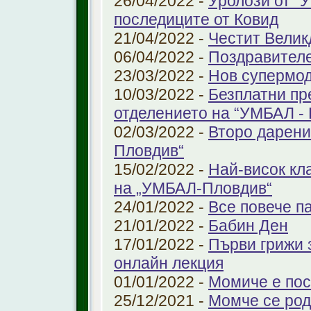
26/04/2022 -
Уролози от “
последиците от Ковид
21/04/2022 -
Честит Велик
06/04/2022 -
Поздравител
23/03/2022 -
Нов супермод
10/03/2022 -
Безплатни пр
отделението на “УМБАЛ -
02/03/2022 -
Второ дарени
Пловдив“
15/02/2022 -
Най-висок кл
на „УМБАЛ-Пловдив“
24/01/2022 -
Все повече п
21/01/2022 -
Бабин Ден
17/01/2022 -
Първи грижи 
онлайн лекция
01/01/2022 -
Момиче е пос
25/12/2021 -
Момче се род