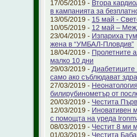
17/05/2019 -
Втора кардио
в кампанията за безплатн
13/05/2019 -
15 май - Свет
10/05/2019 -
12 май – Меж
23/04/2019 -
Изпариха тум
жена в “УМБАЛ-Пловдив”
18/04/2019 -
Пролетните а
малко 10 дни
29/03/2019 -
Диабетиците 
само ако съблюдават здр
27/03/2019 -
Неонатология
билирубинометър от посл
20/03/2019 -
Честита Пър
12/03/2019 -
Иновативен м
с помощта на уреда Ironm
08/03/2019 -
Честит 8 ми 
01/03/2019 -
Честита Баба