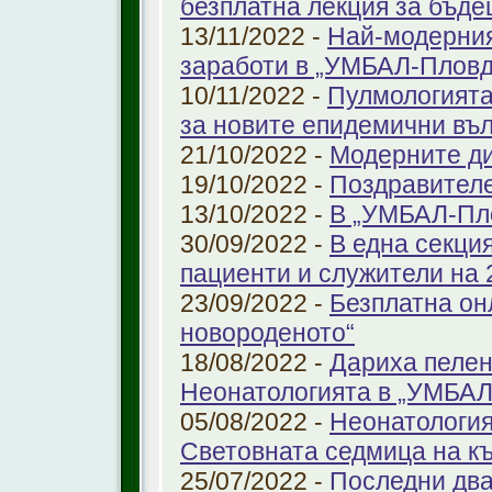
безплатна лекция за бъд
13/11/2022 -
Най-модерния
заработи в „УМБАЛ-Пловд
10/11/2022 -
Пулмологията
за новите епидемични въ
21/10/2022 -
Модерните ди
19/10/2022 -
Поздравител
13/10/2022 -
В „УМБАЛ-Пл
30/09/2022 -
В една секци
пациенти и служители на 
23/09/2022 -
Безплатна он
новороденото“
18/08/2022 -
Дариха пелен
Неонатологията в „УМБАЛ
05/08/2022 -
Неонатология
Световната седмица на к
25/07/2022 -
Последни два