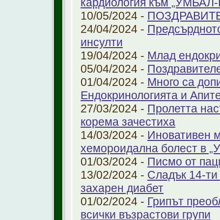
кардиология към „УМБАЛ
10/05/2024 -
ПОЗДРАВИТ
24/04/2024 -
Предсърдното
инсулти
19/04/2024 -
Млад ендокр
05/04/2024 -
Поздравителе
01/04/2024 -
Много са доп
Ендокринологията и Апит
27/03/2024 -
Пролетта нас
корема зачестиха
14/03/2024 -
Иновативен м
хемороидална болест в 
01/03/2024 -
Писмо от пац
13/02/2024 -
Сладък 14-ти
захарен диабет
01/02/2024 -
Грипът преоб
всички възрастови групи