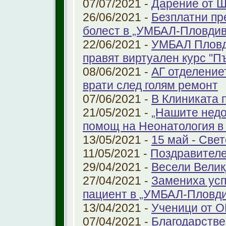
07/07/2021 -
Дарение от 
26/06/2021 -
Безплатни пр
болест в „УМБАЛ-Пловдив
22/06/2021 -
УМБАЛ Пловд
правят виртуален курс "П
08/06/2021 -
АГ отделение
врати след голям ремонт
07/06/2021 -
В Клиниката 
21/05/2021 -
„Нашите недо
помощ на Неонатология в
13/05/2021 -
15 май - Свет
11/05/2021 -
Поздравителе
29/04/2021 -
Весели Велик
27/04/2021 -
Замениха усп
пациент в „УМБАЛ-Пловди
13/04/2021 -
Ученици от О
07/04/2021 -
Благодарстве