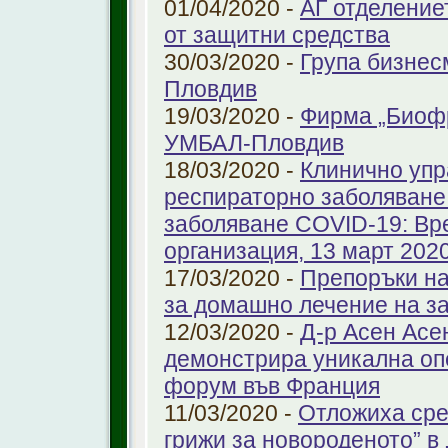
01/04/2020 -
АГ отделение
от защитни средства
30/03/2020 -
Група бизнес
Пловдив
19/03/2020 -
Фирма „Биоф
УМБАЛ-Пловдив
18/03/2020 -
Клинично упр
респираторно заболяване 
заболяване COVID-19: Вр
организация, 13 март 2020 
17/03/2020 -
Препоръки на
за домашно лечение на з
12/03/2020 -
Д-р Асен Ас
демонстрира уникална оп
форум във Франция
11/03/2020 -
Отложиха сре
грижи за новороденото” 