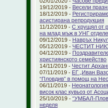
02/01/2020 -
Часове преди
19/12/2019 -
Весели празн
18/12/2019 -
Регистрираме
aсистирана репродукция
11/12/2019 -
С хрущял от 
на млад мъж в УНГ отдел
09/12/2019 -
Навръх Нику
05/12/2019 -
ЧЕСТИТ НИК
04/12/2019 -
Поздравителе
християнското семейство
14/11/2019 -
Честит Архан
07/11/2019 -
ЕГ „Иван Ваз
“Пловдив” в помощ на Не
06/11/2019 -
Неонатология
висок клас кувьоз от Асоц
25/10/2019 -
“УМБАЛ-Пловд
неделя