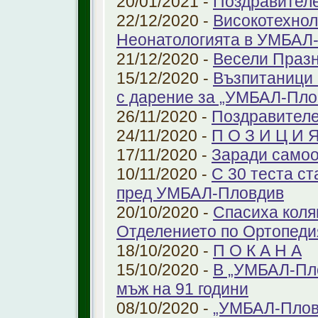
20/01/2021 -
Поздравител
22/12/2020 -
Високотехнол
Неонатологията в УМБАЛ-
21/12/2020 -
Весели Праз
15/12/2020 -
Възпитаници 
с дарение за „УМБАЛ-Пло
26/11/2020 -
Поздравителе
24/11/2020 -
П О З И Ц И 
17/11/2020 -
Заради самоо
10/11/2020 -
С 30 теста с
пред УМБАЛ-Пловдив
20/10/2020 -
Спасиха коля
Отделението по Ортопеди
18/10/2020 -
П О К А Н А
15/10/2020 -
В „УМБАЛ-Пло
мъж на 91 години
08/10/2020 -
„УМБАЛ-Пловд