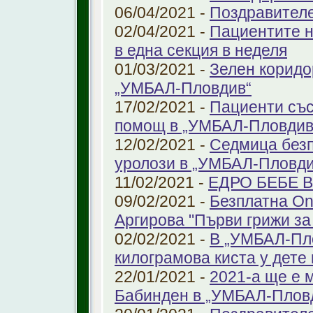
06/04/2021 -
Поздравител
02/04/2021 -
Пациентите н
в една секция в неделя
01/03/2021 -
Зелен коридо
„УМБАЛ-Пловдив“
17/02/2021 -
Пациенти със
помощ в „УМБАЛ-Пловдив
12/02/2021 -
Седмица безп
уролози в „УМБАЛ-Пловди
11/02/2021 -
ЕДРО БЕБЕ 
09/02/2021 -
Безплатна On
Аргирова "Първи грижи за
02/02/2021 -
В „УМБАЛ-Пло
килограмова киста у дете 
22/01/2021 -
2021-а ще е м
Бабинден в „УМБАЛ-Плов