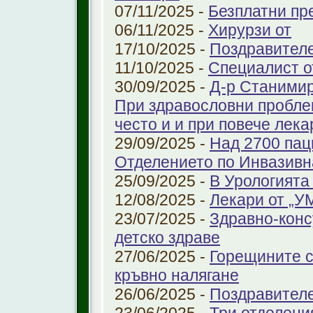
07/11/2025 -
Безплатни пре
06/11/2025 -
Хирурзи от
17/10/2025 -
Поздравител
11/10/2025 -
Специалист о
30/09/2025 -
Д-р Станимир
При здравословни проблем
често и и при повече лека
29/09/2025 -
Над 2700 пац
Отделението по Инвазивн
25/09/2025 -
В Урологията
12/08/2025 -
Лекари от „У
23/07/2025 -
Здравно-конс
детско здраве
27/06/2025 -
Горещините с
кръвно налягане
26/06/2025 -
Поздравител