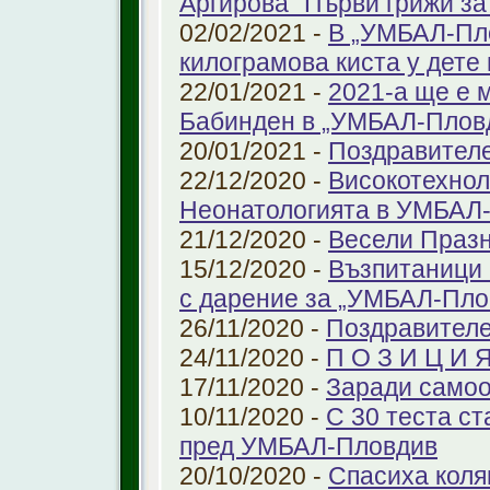
Аргирова "Първи грижи за
02/02/2021 -
В „УМБАЛ-Пло
килограмова киста у дете 
22/01/2021 -
2021-а ще е м
Бабинден в „УМБАЛ-Плов
20/01/2021 -
Поздравител
22/12/2020 -
Високотехнол
Неонатологията в УМБАЛ-
21/12/2020 -
Весели Праз
15/12/2020 -
Възпитаници 
с дарение за „УМБАЛ-Пло
26/11/2020 -
Поздравителе
24/11/2020 -
П О З И Ц И 
17/11/2020 -
Заради самоо
10/11/2020 -
С 30 теста с
пред УМБАЛ-Пловдив
20/10/2020 -
Спасиха коля