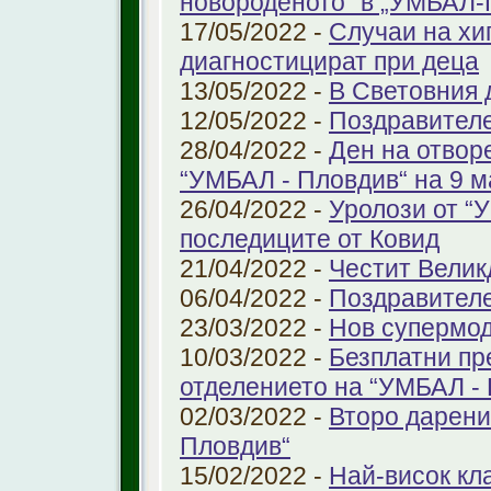
новороденото“ в „УМБАЛ-
17/05/2022 -
Случаи на хи
диагностицират при деца
13/05/2022 -
В Световния д
12/05/2022 -
Поздравител
28/04/2022 -
Ден на отвор
“УМБАЛ - Пловдив“ на 9 м
26/04/2022 -
Уролози от “
последиците от Ковид
21/04/2022 -
Честит Велик
06/04/2022 -
Поздравител
23/03/2022 -
Нов супермод
10/03/2022 -
Безплатни пр
отделението на “УМБАЛ -
02/03/2022 -
Второ дарени
Пловдив“
15/02/2022 -
Най-висок кл