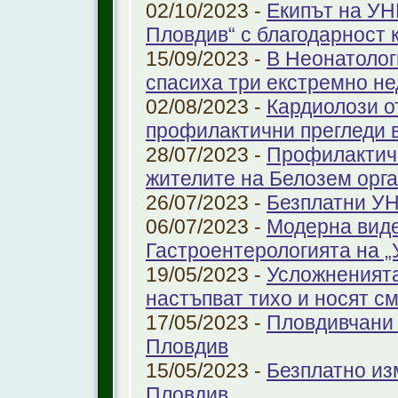
02/10/2023 -
Екипът на УН
Пловдив“ с благодарност 
15/09/2023 -
В Неонатолог
спасиха три екстремно н
02/08/2023 -
Кардиолози о
профилактични прегледи 
28/07/2023 -
Профилактичн
жителите на Белозем орг
26/07/2023 -
Безплатни УН
06/07/2023 -
Модерна виде
Гастроентерологията на 
19/05/2023 -
Усложненията
настъпват тихо и носят с
17/05/2023 -
Пловдивчани 
Пловдив
15/05/2023 -
Безплатно из
Пловдив