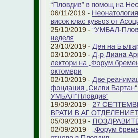
“Пловдив” в помощ на Не
06/11/2019 -
Неонатология
висок клас кувьоз от Асоц
25/10/2019 -
“УМБАЛ-Пловд
неделя
23/10/2019 -
Ден на Бълга
03/10/2019 -
Д-р Диана Ар
лектори на „Форум бремен
октомври
02/10/2019 -
Две реанимац
фондация „Силви Вартан“
УМБАЛ”Пловдив”
19/09/2019 -
27 СЕПТЕМВ
ВРАТИ В АГ ОТДЕЛЕНИЕ
05/09/2019 -
ПОЗДРАВИТЕЛ
02/09/2019 -
„Форум бреме
отново в Пловдив