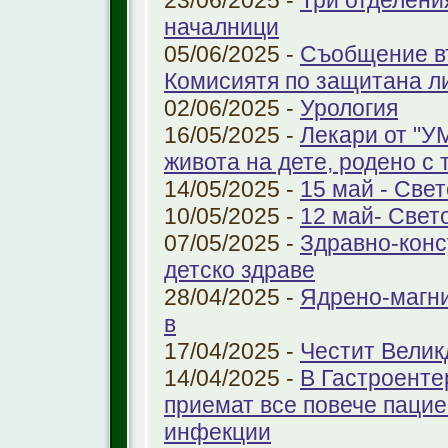
23/06/2025 -
Три отделени
началници
05/06/2025 -
Съобщение въ
Комисиятя по защитана л
02/06/2025 -
Урология
16/05/2025 -
Лекари от "У
живота на дете, родено с 
14/05/2025 -
15 май - Свет
10/05/2025 -
12 май- Свет
07/05/2025 -
Здравно-конс
детско здраве
28/04/2025 -
Ядрено-магни
в
17/04/2025 -
Честит Велик
14/04/2025 -
В Гастроенте
приемат все повече паци
инфекции