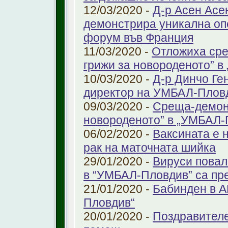
12/03/2020 -
Д-р Асен Ас
демонстрира уникална оп
форум във Франция
11/03/2020 -
Отложиха сре
грижи за новороденото” 
10/03/2020 -
Д-р Динчо Ге
директор на УМБАЛ-Плов
09/03/2020 -
Среща-демонс
новороденото” в „УМБАЛ-
06/02/2020 -
Ваксината е 
рак на маточната шийка
29/01/2020 -
Вируси повал
в “УМБАЛ-Пловдив” са пр
21/01/2020 -
Бабинден в А
Пловдив“
20/01/2020 -
Поздравителе