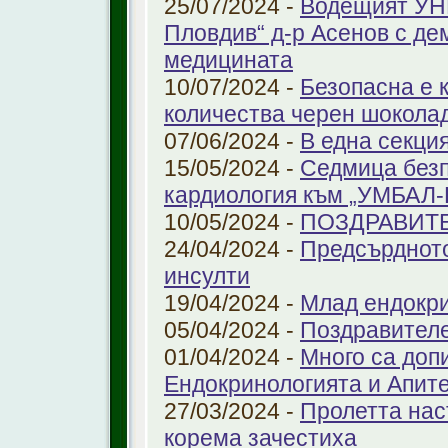
25/07/2024 -
Водещият УНГ
Пловдив“ д-р Асенов с де
медицината
10/07/2024 -
Безопасна е 
количества черен шоколад
07/06/2024 -
В една секци
15/05/2024 -
Седмица безп
кардиология към „УМБАЛ
10/05/2024 -
ПОЗДРАВИТ
24/04/2024 -
Предсърдното
инсулти
19/04/2024 -
Млад ендокр
05/04/2024 -
Поздравителе
01/04/2024 -
Много са доп
Ендокринологията и Апит
27/03/2024 -
Пролетта нас
корема зачестиха