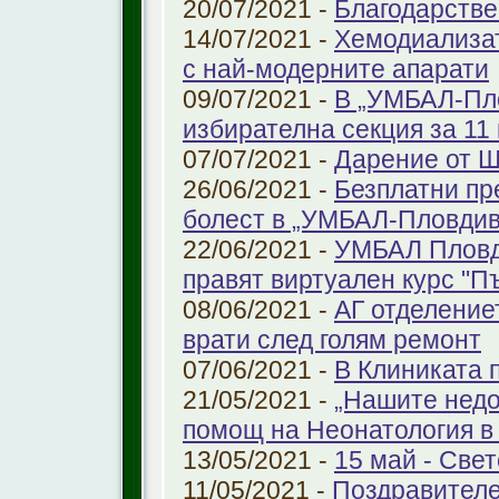
20/07/2021 -
Благодарстве
14/07/2021 -
Хемодиализат
с най-модерните апарати
09/07/2021 -
В „УМБАЛ-Пло
избирателна секция за 11 
07/07/2021 -
Дарение от 
26/06/2021 -
Безплатни пр
болест в „УМБАЛ-Пловдив
22/06/2021 -
УМБАЛ Пловд
правят виртуален курс "П
08/06/2021 -
АГ отделение
врати след голям ремонт
07/06/2021 -
В Клиниката 
21/05/2021 -
„Нашите недо
помощ на Неонатология в
13/05/2021 -
15 май - Свет
11/05/2021 -
Поздравителе