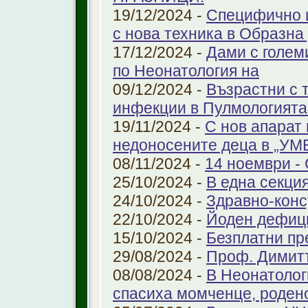
19/12/2024 -
Специфично 
с нова техника в Образна
17/12/2024 -
Дами с голем
по Неонатология на
09/12/2024 -
Възрастни с 
инфекции в Пулмологият
19/11/2024 -
С нов апарат
недоносените деца в „У
08/11/2024 -
14 ноември - 
25/10/2024 -
В една секци
24/10/2024 -
Здравно-конс
22/10/2024 -
Йоден дефиц
15/10/2024 -
Безплатни пр
29/08/2024 -
Проф. Димит
08/08/2024 -
В Неонатолог
спасиха момченце, роден