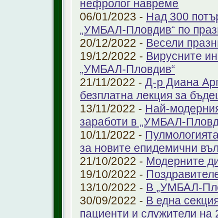
нефролог навреме
06/01/2023 -
Над 300 потъ
„УМБАЛ-Пловдив“ по праз
20/12/2022 -
Весели празн
19/12/2022 -
Вирусните ин
„УМБАЛ-Пловдив“
21/11/2022 -
Д-р Диана Ар
безплатна лекция за бъд
13/11/2022 -
Най-модерния
заработи в „УМБАЛ-Пловд
10/11/2022 -
Пулмологията
за новите епидемични въ
21/10/2022 -
Модерните ди
19/10/2022 -
Поздравител
13/10/2022 -
В „УМБАЛ-Пл
30/09/2022 -
В една секци
пациенти и служители на 