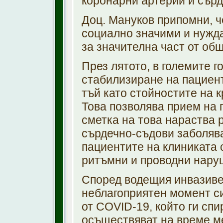
коронарни артерии и сърд
Доц. Мануков припомни, ч
социално значими и нужда
за значителна част от об
През лятото, в големите 
стабилизиране на пациент
тъй като стойностите на 
Това позволява прием на 
сметка на това нараства р
сърдечно-съдови заболява
пациентите на клиниката 
ритъмни и проводни наруш
Според водещия инвазиве
неблагоприятен момент си
от COVID-19, който ги спи
осъществяват на време м