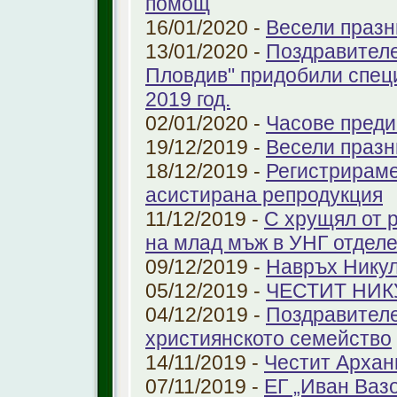
помощ
16/01/2020 -
Весели празн
13/01/2020 -
Поздравителе
Пловдив" придобили спец
2019 год.
02/01/2020 -
Часове преди
19/12/2019 -
Весели празн
18/12/2019 -
Регистрираме
aсистирана репродукция
11/12/2019 -
С хрущял от 
на млад мъж в УНГ отдел
09/12/2019 -
Навръх Нику
05/12/2019 -
ЧЕСТИТ НИК
04/12/2019 -
Поздравителе
християнското семейство
14/11/2019 -
Честит Архан
07/11/2019 -
ЕГ „Иван Ваз