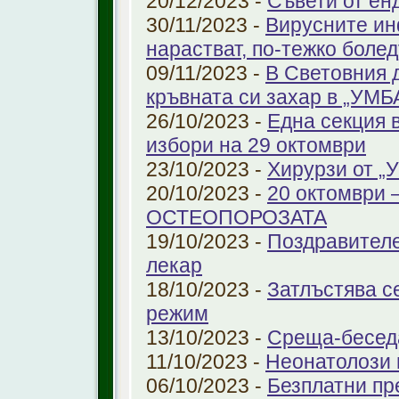
20/12/2023 -
Съвети от ен
30/11/2023 -
Вирусните ин
нарастват, по-тежко боле
09/11/2023 -
В Световния 
кръвната си захар в „УМ
26/10/2023 -
Една секция 
избори на 29 октомври
23/10/2023 -
Хирурзи от 
20/10/2023 -
20 октомври
ОСТЕОПОРОЗАТА
19/10/2023 -
Поздравителе
лекар
18/10/2023 -
Затлъстява с
режим
13/10/2023 -
Среща-беседа
11/10/2023 -
Неонатолози
06/10/2023 -
Безплатни пр