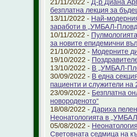
21/11/2022 -
Д-р Диана Ар
безплатна лекция за бъд
13/11/2022 -
Най-модерния
заработи в „УМБАЛ-Пловд
10/11/2022 -
Пулмологията
за новите епидемични въ
21/10/2022 -
Модерните ди
19/10/2022 -
Поздравител
13/10/2022 -
В „УМБАЛ-Пл
30/09/2022 -
В една секци
пациенти и служители на 
23/09/2022 -
Безплатна он
новороденото“
18/08/2022 -
Дариха пелен
Неонатологията в „УМБАЛ
05/08/2022 -
Неонатология
Световната седмица на к