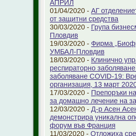
АПРИЛ
01/04/2020 -
АГ отделение
от защитни средства
30/03/2020 -
Група бизнес
Пловдив
19/03/2020 -
Фирма „Биоф
УМБАЛ-Пловдив
18/03/2020 -
Клинично упр
респираторно заболяване 
заболяване COVID-19: Вр
организация, 13 март 2020 
17/03/2020 -
Препоръки на
за домашно лечение на з
12/03/2020 -
Д-р Асен Ас
демонстрира уникална оп
форум във Франция
11/03/2020 -
Отложиха сре