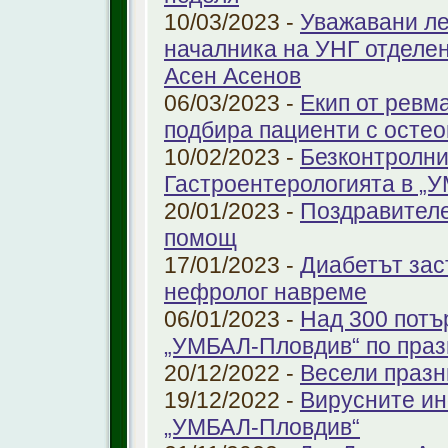
10/03/2023 -
Уважавани ле
началника на УНГ отделе
Асен Асенов
06/03/2023 -
Екип от ревм
подбира пациенти с остео
10/02/2023 -
Безконтролни
Гастроентерологията в „
20/01/2023 -
Поздравителе
помощ
17/01/2023 -
Диабетът зас
нефролог навреме
06/01/2023 -
Над 300 потъ
„УМБАЛ-Пловдив“ по праз
20/12/2022 -
Весели празн
19/12/2022 -
Вирусните ин
„УМБАЛ-Пловдив“