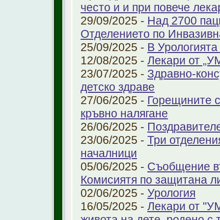
често и и при повече лека
29/09/2025 -
Над 2700 пац
Отделението по Инвазивн
25/09/2025 -
В Урологията
12/08/2025 -
Лекари от „У
23/07/2025 -
Здравно-конс
детско здраве
27/06/2025 -
Горещините с
кръвно налягане
26/06/2025 -
Поздравител
23/06/2025 -
Три отделени
началници
05/06/2025 -
Съобщение въ
Комисиятя по защитана л
02/06/2025 -
Урология
16/05/2025 -
Лекари от "У
живота на дете, родено с 