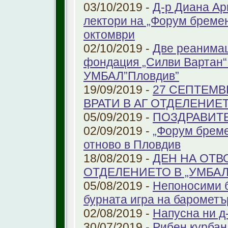
03/10/2019 -
Д-р Диана Ар
лектори на „Форум бремен
октомври
02/10/2019 -
Две реанимац
фондация „Силви Вартан“
УМБАЛ”Пловдив”
19/09/2019 -
27 СЕПТЕМВ
ВРАТИ В АГ ОТДЕЛЕНИЕ
05/09/2019 -
ПОЗДРАВИТЕЛ
02/09/2019 -
„Форум бреме
отново в Пловдив
18/08/2019 -
ДЕН НА ОТВ
ОТДЕЛЕНИЕТО В „УМБА
05/08/2019 -
Непоносими б
бурната игра на барометъ
02/08/2019 -
Напусна ни д
30/07/2019 -
Рибен курбан 