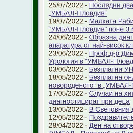
25/07/2022 -
Последни два
„УМБАЛ-Пловдив“
19/07/2022 -
Малката Раби
“УМБАЛ-Пловдив” поне 3 
24/06/2022 -
Образна диаг
апаратура от най-висок к
23/06/2022 -
Проф.д-р Дим
Урология в “УМБАЛ-Пловд
03/06/2022 -
Безплатни УН
18/05/2022 -
Безплатна он
новороденото“ в „УМБАЛ-
17/05/2022 -
Случаи на хи
диагностицират при деца
13/05/2022 -
В Световния д
12/05/2022 -
Поздравител
28/04/2022 -
Ден на отвор