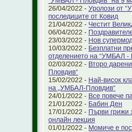
“УМБАЛ - Пловдив“ на 9 м
26/04/2022 -
Уролози от “
последиците от Ковид
21/04/2022 -
Честит Велик
06/04/2022 -
Поздравител
23/03/2022 -
Нов супермод
10/03/2022 -
Безплатни пр
отделението на “УМБАЛ -
02/03/2022 -
Второ дарени
Пловдив“
15/02/2022 -
Най-висок кл
на „УМБАЛ-Пловдив“
24/01/2022 -
Все повече п
21/01/2022 -
Бабин Ден
17/01/2022 -
Първи грижи 
онлайн лекция
01/01/2022 -
Момиче е пос