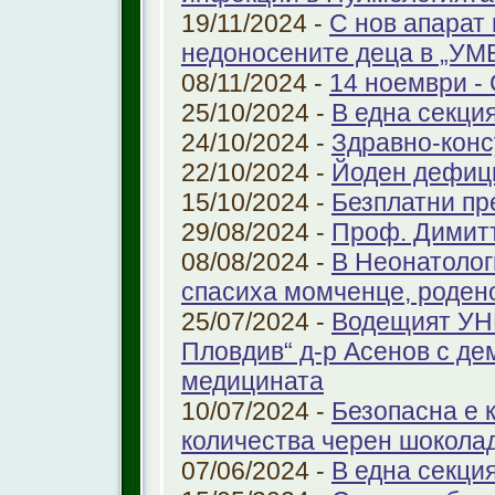
19/11/2024 -
С нов апарат
недоносените деца в „У
08/11/2024 -
14 ноември - 
25/10/2024 -
В една секци
24/10/2024 -
Здравно-конс
22/10/2024 -
Йоден дефиц
15/10/2024 -
Безплатни пр
29/08/2024 -
Проф. Димит
08/08/2024 -
В Неонатолог
спасиха момченце, роден
25/07/2024 -
Водещият УНГ
Пловдив“ д-р Асенов с де
медицината
10/07/2024 -
Безопасна е 
количества черен шоколад
07/06/2024 -
В една секци