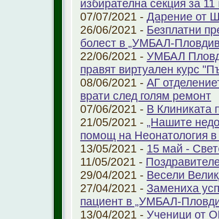
избирателна секция за 11 
07/07/2021 -
Дарение от 
26/06/2021 -
Безплатни пр
болест в „УМБАЛ-Пловдив
22/06/2021 -
УМБАЛ Пловд
правят виртуален курс "П
08/06/2021 -
АГ отделение
врати след голям ремонт
07/06/2021 -
В Клиниката 
21/05/2021 -
„Нашите недо
помощ на Неонатология в
13/05/2021 -
15 май - Свет
11/05/2021 -
Поздравителе
29/04/2021 -
Весели Велик
27/04/2021 -
Замениха усп
пациент в „УМБАЛ-Пловди
13/04/2021 -
Ученици от О