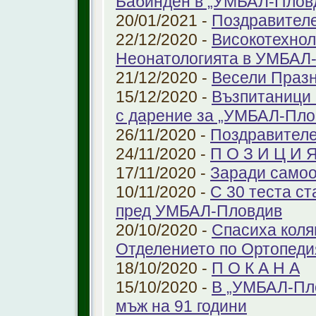
Бабинден в „УМБАЛ-Плов
20/01/2021 -
Поздравител
22/12/2020 -
Високотехнол
Неонатологията в УМБАЛ-
21/12/2020 -
Весели Праз
15/12/2020 -
Възпитаници 
с дарение за „УМБАЛ-Пло
26/11/2020 -
Поздравителе
24/11/2020 -
П О З И Ц И 
17/11/2020 -
Заради самоо
10/11/2020 -
С 30 теста с
пред УМБАЛ-Пловдив
20/10/2020 -
Спасиха коля
Отделението по Ортопеди
18/10/2020 -
П О К А Н А
15/10/2020 -
В „УМБАЛ-Пло
мъж на 91 години