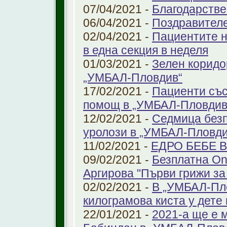
07/04/2021 -
Благодарстве
06/04/2021 -
Поздравител
02/04/2021 -
Пациентите н
в една секция в неделя
01/03/2021 -
Зелен коридо
„УМБАЛ-Пловдив“
17/02/2021 -
Пациенти със
помощ в „УМБАЛ-Пловдив
12/02/2021 -
Седмица безп
уролози в „УМБАЛ-Пловди
11/02/2021 -
ЕДРО БЕБЕ 
09/02/2021 -
Безплатна On
Аргирова "Първи грижи за
02/02/2021 -
В „УМБАЛ-Пло
килограмова киста у дете 
22/01/2021 -
2021-а ще е м