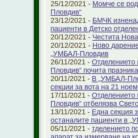
25/12/2021 -
Момче се род
Пловдив“
23/12/2021 -
БМЧК изненад
пациенти в Детско отдел
20/12/2021 -
Честита Нова
20/12/2021 -
Ново дарение
„УМБАЛ-Пловдив
26/11/2021 -
Отделението 
Пловдив“ почита празника
20/11/2021 -
В „УМБАЛ-Пло
секции за вота на 21 ноем
17/11/2021 -
Отделението 
Пловдив“ отбелязва Свет
13/11/2021 -
Една секция з
останалите пациенти в „
05/11/2021 -
тделението по
апарат за измерване на к