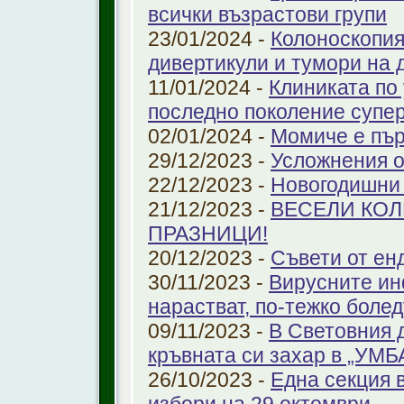
всички възрастови групи
23/01/2024 -
Колоноскопият
дивертикули и тумори на 
11/01/2024 -
Клиниката по
последно поколение супе
02/01/2024 -
Момиче е пър
29/12/2023 -
Усложнения о
22/12/2023 -
Новогодишни
21/12/2023 -
ВЕСЕЛИ КО
ПРАЗНИЦИ!
20/12/2023 -
Съвети от ен
30/11/2023 -
Вирусните ин
нарастват, по-тежко боле
09/11/2023 -
В Световния 
кръвната си захар в „УМ
26/10/2023 -
Една секция 