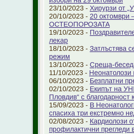
избори на 29 октомври
23/10/2023 -
Хирурзи от 
20/10/2023 -
20 октомври
ОСТЕОПОРОЗАТА
19/10/2023 -
Поздравителе
лекар
18/10/2023 -
Затлъстява с
режим
13/10/2023 -
Среща-беседа
11/10/2023 -
Неонатолози
06/10/2023 -
Безплатни пр
02/10/2023 -
Екипът на УН
Пловдив“ с благодарност 
15/09/2023 -
В Неонатолог
спасиха три екстремно н
02/08/2023 -
Кардиолози о
профилактични прегледи 