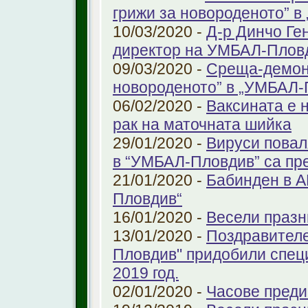
грижи за новороденото” 
10/03/2020 -
Д-р Динчо Ге
директор на УМБАЛ-Плов
09/03/2020 -
Среща-демонс
новороденото” в „УМБАЛ-
06/02/2020 -
Ваксината е 
рак на маточната шийка
29/01/2020 -
Вируси повал
в “УМБАЛ-Пловдив” са пр
21/01/2020 -
Бабинден в А
Пловдив“
16/01/2020 -
Весели празн
13/01/2020 -
Поздравителе
Пловдив" придобили спец
2019 год.
02/01/2020 -
Часове преди