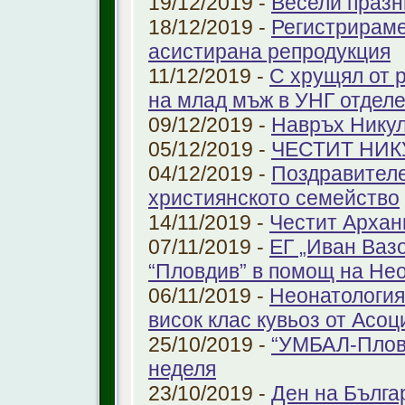
19/12/2019 -
Весели празн
18/12/2019 -
Регистрираме
aсистирана репродукция
11/12/2019 -
С хрущял от 
на млад мъж в УНГ отдел
09/12/2019 -
Навръх Нику
05/12/2019 -
ЧЕСТИТ НИК
04/12/2019 -
Поздравителе
християнското семейство
14/11/2019 -
Честит Архан
07/11/2019 -
ЕГ „Иван Ваз
“Пловдив” в помощ на Не
06/11/2019 -
Неонатология
висок клас кувьоз от Асоц
25/10/2019 -
“УМБАЛ-Пловд
неделя
23/10/2019 -
Ден на Бълга