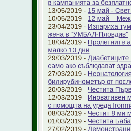
в кампанията за безплатн
13/05/2019 -
15 май - Свет
10/05/2019 -
12 май – Меж
23/04/2019 -
Изпариха тум
жена в “УМБАЛ-Пловдив”
18/04/2019 -
Пролетните а
малко 10 дни
29/03/2019 -
Диабетиците 
само ако съблюдават здр
27/03/2019 -
Неонатология
билирубинометър от посл
20/03/2019 -
Честита Пър
12/03/2019 -
Иновативен м
с помощта на уреда Ironm
08/03/2019 -
Честит 8 ми 
01/03/2019 -
Честита Баба
27/02/2019 -
Демонстрация