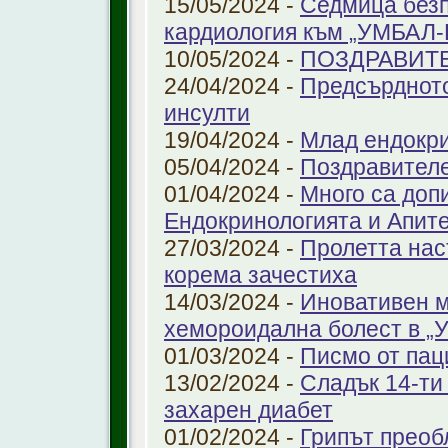
15/05/2024 -
Седмица безп
кардиология към „УМБАЛ
10/05/2024 -
ПОЗДРАВИТ
24/04/2024 -
Предсърдното
инсулти
19/04/2024 -
Млад ендокр
05/04/2024 -
Поздравителе
01/04/2024 -
Много са доп
Ендокринологията и Апит
27/03/2024 -
Пролетта нас
корема зачестиха
14/03/2024 -
Иновативен м
хемороидална болест в 
01/03/2024 -
Писмо от пац
13/02/2024 -
Сладък 14-ти
захарен диабет
01/02/2024 -
Грипът преоб