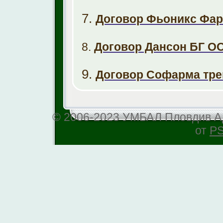
7.
Договор Фьоникс Фа
8.
Договор Дансон БГ О
9.
Договор Софарма тре
© 2006-2023 УМБАЛ Пловдив АД
от
PS