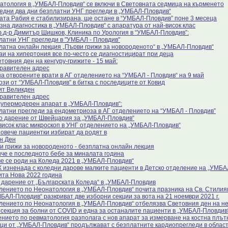
атология в „УМБАЛ-Пловдив“ се включи в Световната седмица на кърменето
едни два дни безплатни УНГ прегледи в „УМБАЛ-Пловдив“
ата Рабия е стабилизирана, ще остане в “УМБАЛ-Пловдив” поне 3 месеца
зна диагностика в „УМБАЛ-Пловдив“ с апаратура от най-висок клас
.д-р Димитър Шишков, Клиника по Урология в “УМБАЛ-Пловдив”:
латни УНГ прегледи в "УМБАЛ - Пловдив"
латна онлайн лекция „Първи грижи за новороденото“ в „УМБАЛ-Пловдив“
аи на хипертония все по-често се диагностицират при деца
товния ден на кенгуру-грижите - 15 май:
равителен адрес
на отворените врати в АГ отделението на “УМБАЛ - Пловдив“ на 9 май
ози от “УМБАЛ-Пловдив” в битка с последиците от Ковид
ит Великден
равителен адрес
супермодерен апарат в „УМБАЛ-Пловдив“:
латни прегледи за ендометриоза в АГ отделението на “УМБАЛ - Пловдив”
о дарение от Швейцария за „УМБАЛ-Пловдив“
висок клас микроскоп в УНГ отделението на „УМБАЛ-Пловдив“
повече пациентки избират да родят в
н Ден
и грижи за новороденото - безплатна онлайн лекция
че е последното бебе за миналата година
е се роди на Коледа 2021 в „УМБАЛ-Пловдив“
 изненада с коледни дарове малките пациенти в Детско отделение на „УМБА
ита Нова 2022 година
 дарение от „Българската Коледа“ в „УМБАЛ-Пловдив
лението по Неонатология в „УМБАЛ-Пловдив“ почита празника на Св. Стили
БАЛ-Пловдив“ разкриват две изборни секции за вота на 21 ноември 2021 г.
лението по Неонатология в „УМБАЛ-Пловдив“ отбелязва Световния ден на н
 секция за болни от COVID и една за останалите пациенти в „УМБАЛ-Пловдив
нието по ревматология разполага с нов апарат за измерване на костна плът
ци от „УМБАЛ-Пловдив“ продължават с безплатните кардиопрегледи в облас