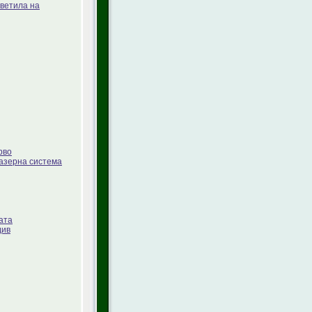
ветила на
рво
лазерна система
ата
див