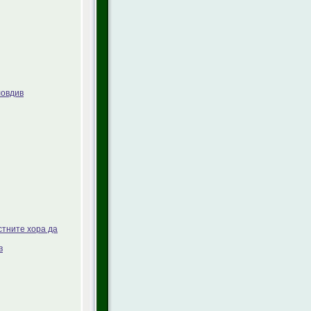
ловдив
стните хора да
в