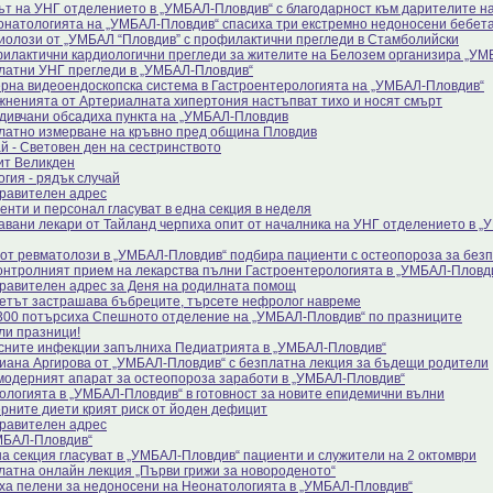
ът на УНГ отделението в „УМБАЛ-Пловдив“ с благодарност към дарителите на
онатологията на „УМБАЛ-Пловдив“ спасиха три екстремно недоносени бебет
иолози от „УМБАЛ “Пловдив” с профилактични прегледи в Стамболийски
илактични кардиологични прегледи за жителите на Белозем организира „У
латни УНГ прегледи в „УМБАЛ-Пловдив“
рна видеоендоскопска система в Гастроентерологията на „УМБАЛ-Пловдив“
жненията от Артериалната хипертония настъпват тихо и носят смърт
дивчани обсадиха пункта на „УМБАЛ-Пловдив
латно измерване на кръвно пред община Пловдив
й - Световен ден на сестринството
ит Великден
огия - рядък случай
равителен адрес
енти и персонал гласуват в една секция в неделя
авани лекари от Тайланд черпиха опит от началника на УНГ отделението в 
 от ревматолози в „УМБАЛ-Пловдив“ подбира пациенти с остеопороза за без
онтролният прием на лекарства пълни Гастроентерологията в „УМБАЛ-Пловд
равителен адрес за Деня на родилната помощ
етът застрашава бъбреците, търсете нефролог навреме
300 потърсиха Спешното отделение на „УМБАЛ-Пловдив“ по празниците
ли празници!
сните инфекции запълниха Педиатрията в „УМБАЛ-Пловдив“
Диана Аргирова от „УМБАЛ-Пловдив“ с безплатна лекция за бъдещи родители
модерният апарат за остеопороза заработи в „УМБАЛ-Пловдив“
ологията в „УМБАЛ-Пловдив“ в готовност за новите епидемични вълни
рните диети крият риск от йоден дефицит
равителен адрес
МБАЛ-Пловдив“
на секция гласуват в „УМБАЛ-Пловдив“ пациенти и служители на 2 октомври
латна онлайн лекция „Първи грижи за новороденото“
ха пелени за недоносени на Неонатологията в „УМБАЛ-Пловдив“