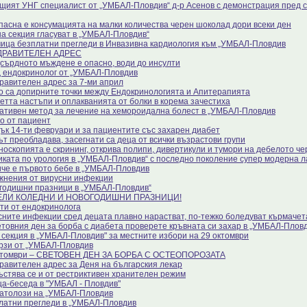
щият УНГ специалист от „УМБАЛ-Пловдив“ д-р Асенов с демонстрация пред с
пасна е консумацията на малки количества черен шоколад дори всеки ден
на секция гласуват в „УМБАЛ-Пловдив“
ица безплатни прегледи в Инвазивна кардиология към „УМБАЛ-Пловдив
ДРАВИТЕЛЕН АДРЕС
сърдното мъждене е опасно, води до инсулти
 ендокринолог от „УМБАЛ-Пловдив
равителен адрес за 7-ми април
о са допирните точки между Ендокринологията и Апитерапията
етта настъпи и оплакванията от болки в корема зачестиха
ативен метод за лечение на хемороидална болест в „УМБАЛ-Пловдив
о от пациент
ък 14-ти февруари и за пациентите със захарен диабет
ът преобладава, засегнати са деца от всички възрастови групи
носкопията е скрининг, открива полипи, дивертикули и тумори на дебелото че
иката по урология в „УМБАЛ-Пловдив“ с последно поколение супер модерна 
че е първото бебе в „УМБАЛ-Пловдив
жнения от вирусни инфекции
годишни празници в „УМБАЛ-Пловдив“
ЕЛИ КОЛЕДНИ И НОВОГОДИШНИ ПРАЗНИЦИ!
ти от ендокринолога
сните инфекции сред децата плавно нарастват, по-тежко боледуват кърмачет
етовния ден за борба с диабета проверете кръвната си захар в „УМБАЛ-Плов
 секция в „УМБАЛ-Пловдив" за местните избори на 29 октомври
рзи от „УМБАЛ-Пловдив
ктомври – СВЕТОВЕН ДЕН ЗА БОРБА С ОСТЕОПОРОЗАТА
равителен адрес за Деня на българския лекар
ъстява се и от рестриктивен хранителен режим
а-беседа в "УМБАЛ - Пловдив"
атолози на „УМБАЛ-Пловдив
латни прегледи в „УМБАЛ-Пловдив