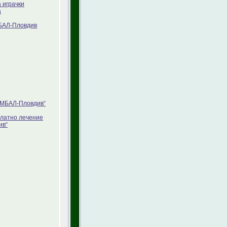
 играчки
а
МБАЛ-Пловдив
„УМБАЛ-Пловдив“
платно лечение
ив“