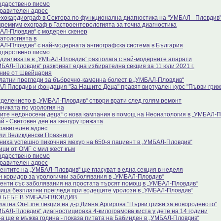
одарствено писмо
равителен адрес
ехокардиограф в Сектора по функционална диагностика на "УМБАЛ - Пловдив
премиум ехограф в Гастроентерологията за точна диагностика
АЛ-Пловдив“ с модерен скенер
атологията в
АЛ-Пловдив“ с най-модерната ангиографска система в България
одарствено писмо
диализата в „УМБАЛ-Пловдив“ разполага с най-модерните апарати
МБАЛ-Пловдив“ разкриват една избирателна секция за 11 юли 2021 г.
ние от Швейцария
латни прегледи за бъбречно-каменна болест в „УМБАЛ-Пловдив“
Л Пловдив и фондация "За Нашите Деца" правят виртуален курс "Първи гриж
тделението в „УМБАЛ-Пловдив“ отвори врати след голям ремонт
иниката по урология на
ите недоносени деца“ с нова кампания в помощ на Неонатология в „УМБАЛ-П
й - Световен ден на кенгуру грижата
равителен адрес
ли Великденски Празници
ниха успешно пикочния мехур на 650-я пациент в „УМБАЛ-Пловдив“
ици от ОМГ с мил жест към
одарствено писмо
равителен адрес
ентите на „УМБАЛ-Пловдив“ ще гласуват в една секция в неделя
н коридор за урологични заболявания в „УМБАЛ-Пловдив“
енти със заболявания на простата търсят помощ в „УМБАЛ-Пловдив“
ица безплатни прегледи при водещите уролози в „УМБАЛ-Пловдив“
 БЕБЕ В УМБАЛ-ПЛОВДИВ
латна On-Line лекция на д-р Диана Аргирова "Първи грижи за новороденото"
МБАЛ-Пловдив“ диагностицираха 4-килограмова киста у дете на 14 години
-а ще е мъжка година - показа питата на Бабинден в „УМБАЛ-Пловдив“