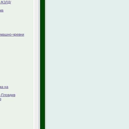
/КЗЛД/
ма
томашно-чревни
ка на
Л-Пловдив
в