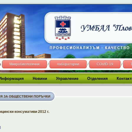
на
Микробиологични
/
лабораторни
/
COVID-19
/
Информация
Новини
Управление
Отделения
Контакт
Я ЗА ОБЩЕСТВЕНИ ПОРЪЧКИ
ицински консумативи 2012 г.
я