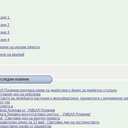
тане 1
тане 2
тане 3
тане 4
аряне на ценови оферти
лене на жребий
ОСЛЕДНИ НОВИНИ
Л-Пловдив предлага грижи за диабетици с фокус за диабетно стъпало
етовния ден на риболова
ството на лечебните растения е многофакторно, пациентите с ендокринни за
от тях
огията в
Мила Асенова от „УМБАЛ-Пловдив
да в Здравно-консултативен център - „УМБАЛ-Пловдив"
й - Световен ден на кенгуру-грижата
равителен адрес за 12 май - Световен ден на сестринството
одарствено писмо от пациентка