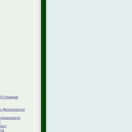
Л-Пловдив“
ян-Детепазител
едоносените
“
ност
тта