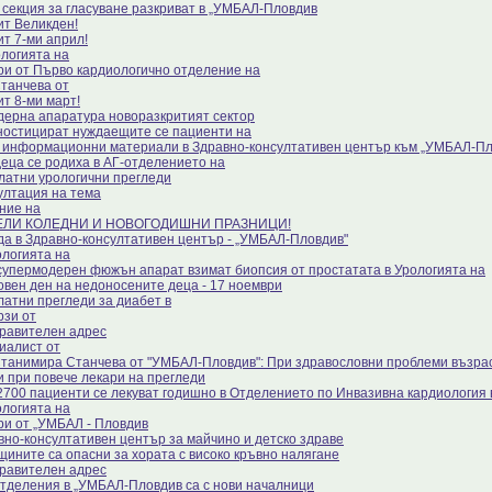
 секция за гласуване разкриват в „УМБАЛ-Пловдив
ит Великден!
ит 7-ми април!
ологията на
ри от Първо кардиологично отделение на
Станчева от
ит 8-ми март!
дерна апаратура новоразкритият сектор
ностицират нуждаещите се пациенти на
 информационни материали в Здравно-консултативен център към „УМБАЛ-П
деца се родиха в АГ-отделението на
латни урологични прегледи
ултация на тема
ние на
ЕЛИ КОЛЕДНИ И НОВОГОДИШНИ ПРАЗНИЦИ!
да в Здравно-консултативен център - „УМБАЛ-Пловдив"
ологията на
супермодерен фюжън апарат взимат биопсия от простатата в Урологията на
овен ден на недоносените деца - 17 ноември
латни прегледи за диабет в
рзи от
равителен адрес
иалист от
Станимира Станчева от "УМБАЛ-Пловдив": При здравословни проблеми възра
 и при повече лекари на прегледи
2700 пациенти се лекуват годишно в Отделението по Инвазивна кардиология 
ологията на
ри от „УМБАЛ - Пловдив
вно-консултативен център за майчино и детско здраве
щините са опасни за хората с високо кръвно налягане
равителен адрес
отделения в „УМБАЛ-Пловдив са с нови началници