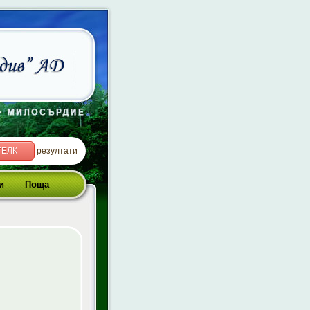
ТЕЛК
резултати
и
Поща