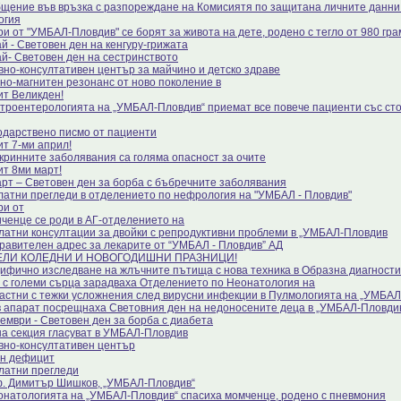
щение във връзка с разпореждане на Комисиятя по защитана личните данни 
огия
ри от "УМБАЛ-Пловдив" се борят за живота на дете, родено с тегло от 980 гра
й - Световен ден на кенгуру-грижата
ай- Световен ден на сестринството
вно-консултативен център за майчино и детско здраве
но-магнитен резонанс от ново поколение в
ит Великден!
строентерологията на „УМБАЛ-Пловдив“ приемат все повече пациенти със с
одарствено писмо от пациенти
ит 7-ми април!
кринните заболявания са голяма опасност за очите
ит 8ми март!
арт – Световен ден за борба с бъбречните заболявания
латни прегледи в отделението по нефрология на "УМБАЛ - Пловдив"
ри от
ченце се роди в АГ-отделението на
латни консултации за двойки с репродуктивни проблеми в „УМБАЛ-Пловдив
равителен адрес за лекарите от “УМБАЛ - Пловдив” АД
ЕЛИ КОЛЕДНИ И НОВОГОДИШНИ ПРАЗНИЦИ!
ифично изследване на жлъчните пътища с нова техника в Образна диагности
 с големи сърца зарадваха Отделението по Неонатология на
астни с тежки усложнения след вирусни инфекции в Пулмологията на „УМБА
в апарат посрещнаха Световния ден на недоносените деца в „УМБАЛ-Пловди
ември - Световен ден за борба с диабета
на секция гласуват в УМБАЛ-Пловдив
вно-консултативен център
н дефицит
латни прегледи
. Димитър Шишков, „УМБАЛ-Пловдив“
онатологията на „УМБАЛ-Пловдив“ спасиха момченце, родено с пневмония