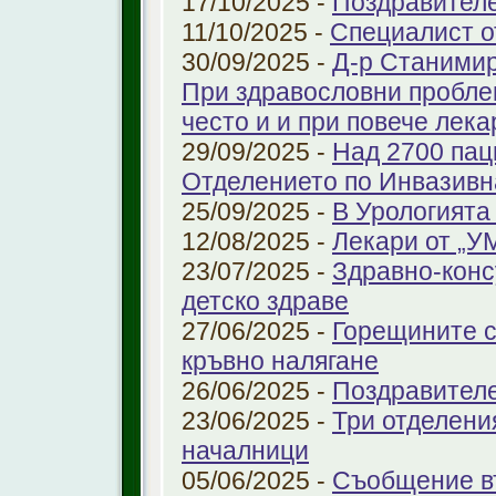
17/10/2025 -
Поздравител
11/10/2025 -
Специалист о
30/09/2025 -
Д-р Станимир
При здравословни проблем
често и и при повече лека
29/09/2025 -
Над 2700 пац
Отделението по Инвазивн
25/09/2025 -
В Урологията
12/08/2025 -
Лекари от „У
23/07/2025 -
Здравно-конс
детско здраве
27/06/2025 -
Горещините с
кръвно налягане
26/06/2025 -
Поздравител
23/06/2025 -
Три отделени
началници
05/06/2025 -
Съобщение въ