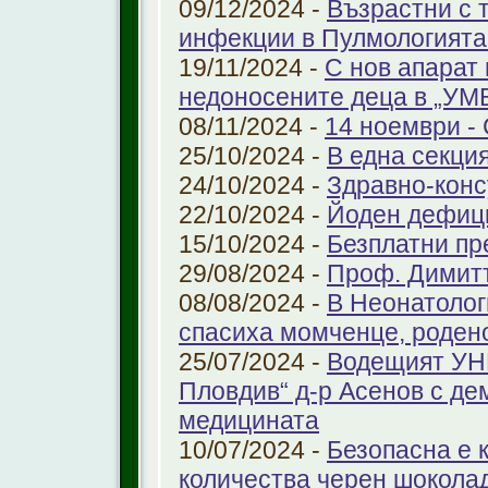
09/12/2024 -
Възрастни с 
инфекции в Пулмологият
19/11/2024 -
С нов апарат
недоносените деца в „У
08/11/2024 -
14 ноември - 
25/10/2024 -
В една секци
24/10/2024 -
Здравно-конс
22/10/2024 -
Йоден дефиц
15/10/2024 -
Безплатни пр
29/08/2024 -
Проф. Димит
08/08/2024 -
В Неонатолог
спасиха момченце, роден
25/07/2024 -
Водещият УНГ
Пловдив“ д-р Асенов с де
медицината
10/07/2024 -
Безопасна е 
количества черен шоколад