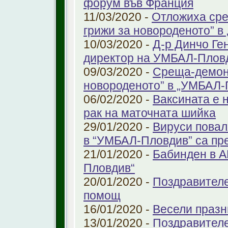
форум във Франция
11/03/2020 -
Отложиха сре
грижи за новороденото” 
10/03/2020 -
Д-р Динчо Ге
директор на УМБАЛ-Плов
09/03/2020 -
Среща-демонс
новороденото” в „УМБАЛ-
06/02/2020 -
Ваксината е 
рак на маточната шийка
29/01/2020 -
Вируси повал
в “УМБАЛ-Пловдив” са пр
21/01/2020 -
Бабинден в А
Пловдив“
20/01/2020 -
Поздравителе
помощ
16/01/2020 -
Весели празн
13/01/2020 -
Поздравителе