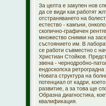
За целта е закупен нов сп
да се види как работят ж
отстраняването на болест
естество - камъни, онколо
скопично-графичен рентге
множество снимки на засе
състоянието им. В лабора
се работи съвместно с на
Христиан Стойков. Предст
звена - чернодробно-пато
ендоскопска ретроградна
Новата структура на болн
потенциал от кадри, коет
развитие, а за това ще с
Образна диагностика, кое
квалификация.