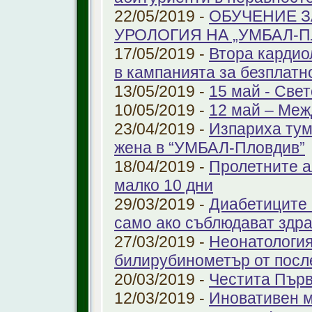
22/05/2019 -
ОБУЧЕНИЕ З
УРОЛОГИЯ НА „УМБАЛ-
17/05/2019 -
Втора кардио
в кампанията за безплатн
13/05/2019 -
15 май - Свет
10/05/2019 -
12 май – Меж
23/04/2019 -
Изпариха тум
жена в “УМБАЛ-Пловдив”
18/04/2019 -
Пролетните а
малко 10 дни
29/03/2019 -
Диабетиците 
само ако съблюдават здр
27/03/2019 -
Неонатология
билирубинометър от посл
20/03/2019 -
Честита Пър
12/03/2019 -
Иновативен м