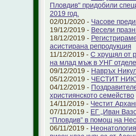
Пловдив" придобили спец
2019 год.
02/01/2020 -
Часове преди
19/12/2019 -
Весели празн
18/12/2019 -
Регистрираме
aсистирана репродукция
11/12/2019 -
С хрущял от 
на млад мъж в УНГ отдел
09/12/2019 -
Навръх Нику
05/12/2019 -
ЧЕСТИТ НИК
04/12/2019 -
Поздравителе
християнското семейство
14/11/2019 -
Честит Архан
07/11/2019 -
ЕГ „Иван Ваз
“Пловдив” в помощ на Не
06/11/2019 -
Неонатология