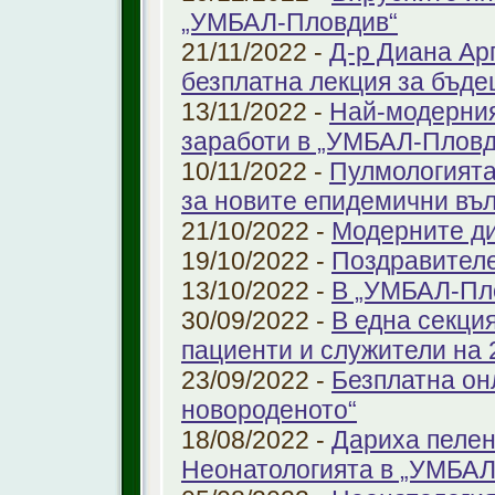
„УМБАЛ-Пловдив“
21/11/2022 -
Д-р Диана Ар
безплатна лекция за бъд
13/11/2022 -
Най-модерния
заработи в „УМБАЛ-Пловд
10/11/2022 -
Пулмологията
за новите епидемични въ
21/10/2022 -
Модерните ди
19/10/2022 -
Поздравител
13/10/2022 -
В „УМБАЛ-Пл
30/09/2022 -
В една секци
пациенти и служители на 
23/09/2022 -
Безплатна он
новороденото“
18/08/2022 -
Дариха пелен
Неонатологията в „УМБАЛ