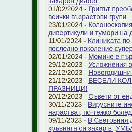
захарен диабет
01/02/2024 -
Грипът преоб
всички възрастови групи
23/01/2024 -
Колоноскопият
дивертикули и тумори на 
11/01/2024 -
Клиниката по
последно поколение супе
02/01/2024 -
Момиче е пър
29/12/2023 -
Усложнения о
22/12/2023 -
Новогодишни
21/12/2023 -
ВЕСЕЛИ КО
ПРАЗНИЦИ!
20/12/2023 -
Съвети от ен
30/11/2023 -
Вирусните ин
нарастват, по-тежко боле
09/11/2023 -
В Световния 
кръвната си захар в „УМ