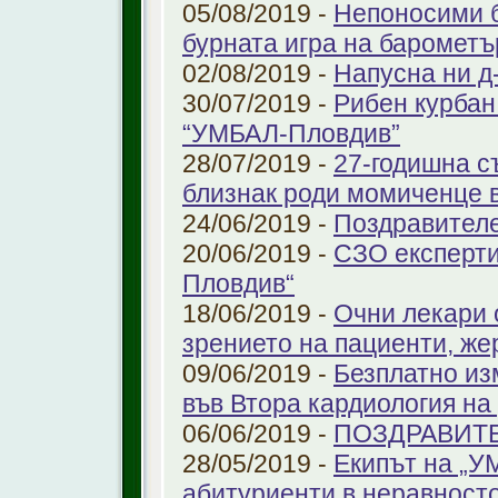
05/08/2019 -
Непоносими б
бурната игра на барометъ
02/08/2019 -
Напусна ни д
30/07/2019 -
Рибен курбан 
“УМБАЛ-Пловдив”
28/07/2019 -
27-годишна с
близнак роди момиченце 
24/06/2019 -
Поздравителе
20/06/2019 -
СЗО експерти
Пловдив“
18/06/2019 -
Очни лекари 
зрението на пациенти, же
09/06/2019 -
Безплатно из
във Втора кардиология н
06/06/2019 -
ПОЗДРАВИТ
28/05/2019 -
Екипът на „У
абитуриенти в неравност