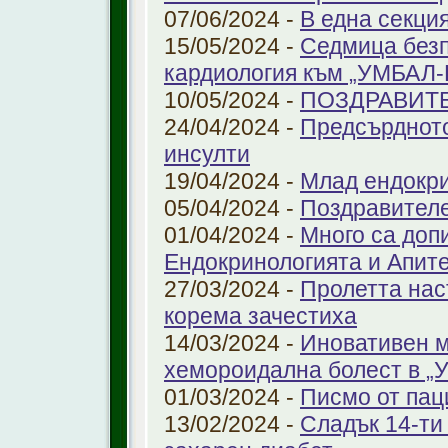
07/06/2024 -
В една секци
15/05/2024 -
Седмица безп
кардиология към „УМБАЛ
10/05/2024 -
ПОЗДРАВИТ
24/04/2024 -
Предсърдното
инсулти
19/04/2024 -
Млад ендокр
05/04/2024 -
Поздравителе
01/04/2024 -
Много са доп
Ендокринологията и Апит
27/03/2024 -
Пролетта нас
корема зачестиха
14/03/2024 -
Иновативен м
хемороидална болест в 
01/03/2024 -
Писмо от пац
13/02/2024 -
Сладък 14-ти