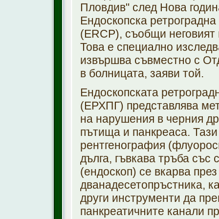
Пловдив" след Нова годин
Eндоскопска ретроградна
(ERCP), съобщи неговият 
Това е специално изследв
извършва съвместно с От
в болницата, заяви той.
Ендоскопската ретроград
(ЕРХПГ) представлява мет
на нарушения в черния др
пътища и панкреаса. Тази
рентгенография (флуороск
дълга, гъвкава тръба със 
(ендоскоп) се вкарва през
дванадесетопръстника, ка
други инструменти да пре
панкреатичните канали пр