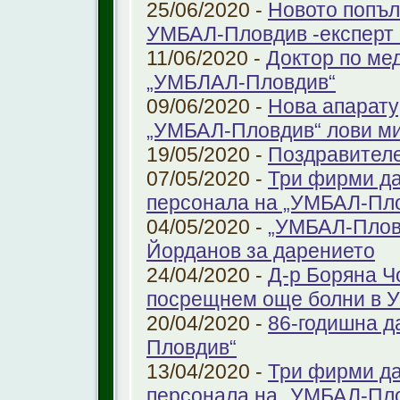
25/06/2020 -
Новото попъл
УМБАЛ-Пловдив -експерт в
11/06/2020 -
Доктор по ме
„УМБЛАЛ-Пловдив“
09/06/2020 -
Нова апарату
„УМБАЛ-Пловдив“ лови ми
19/05/2020 -
Поздравител
07/05/2020 -
Три фирми да
персонала на „УМБАЛ-Пл
04/05/2020 -
„УМБАЛ-Пловд
Йорданов за дарението
24/04/2020 -
Д-р Боряна Ч
посрещнем още болни в 
20/04/2020 -
86-годишна д
Пловдив“
13/04/2020 -
Три фирми да
персонала на „УМБАЛ-Пл