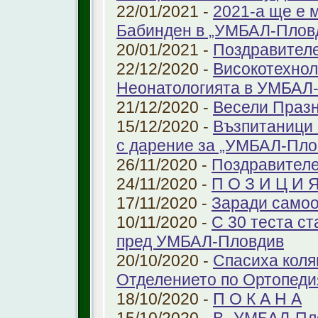
22/01/2021 -
2021-а ще е м
Бабинден в „УМБАЛ-Плов
20/01/2021 -
Поздравител
22/12/2020 -
Високотехнол
Неонатологията в УМБАЛ-
21/12/2020 -
Весели Праз
15/12/2020 -
Възпитаници 
с дарение за „УМБАЛ-Пло
26/11/2020 -
Поздравителе
24/11/2020 -
П О З И Ц И 
17/11/2020 -
Заради самоо
10/11/2020 -
С 30 теста с
пред УМБАЛ-Пловдив
20/10/2020 -
Спасиха коля
Отделението по Ортопеди
18/10/2020 -
П О К А Н А