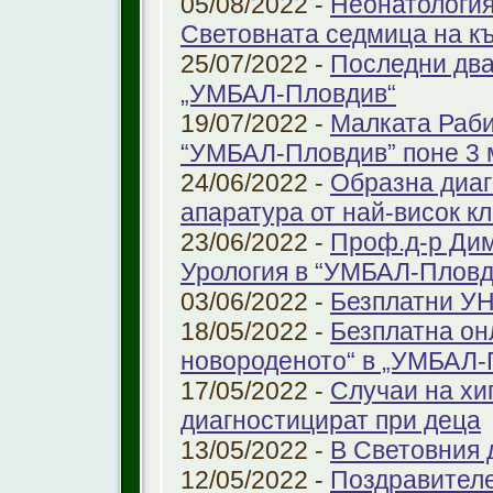
05/08/2022 -
Неонатология
Световната седмица на к
25/07/2022 -
Последни два
„УМБАЛ-Пловдив“
19/07/2022 -
Малката Раби
“УМБАЛ-Пловдив” поне 3 
24/06/2022 -
Образна диаг
апаратура от най-висок к
23/06/2022 -
Проф.д-р Дим
Урология в “УМБАЛ-Пловд
03/06/2022 -
Безплатни УН
18/05/2022 -
Безплатна он
новороденото“ в „УМБАЛ-
17/05/2022 -
Случаи на хи
диагностицират при деца
13/05/2022 -
В Световния д
12/05/2022 -
Поздравител