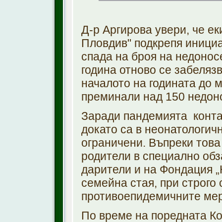
Д-р Аргирова увери, че е
Пловдив" подкрепя инициа
спада на броя на недоносе
година отново се забеляз
началото на годината до 
преминали над 150 недон
Заради пандемията контак
докато са в неонатологич
ограничени. Въпреки тов
родители в специално обз
дарители и на Фондация 
семейна стая, при строго
противоепидемичните мер
По време на поредната Ко