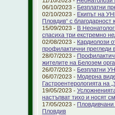
11/10/2023 -
Неонатолози
06/10/2023 -
Безплатни пр
02/10/2023 -
Екипът на УН
Пловдив“ с благодарност 
15/09/2023 -
В Неонатолог
спасиха три екстремно н
02/08/2023 -
Кардиолози о
профилактични прегледи 
28/07/2023 -
Профилактичн
жителите на Белозем орг
26/07/2023 -
Безплатни УН
06/07/2023 -
Модерна виде
Гастроентерологията на 
19/05/2023 -
Усложненията
настъпват тихо и носят с
17/05/2023 -
Пловдивчани 
Пловдив