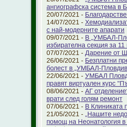
ангиографска система в 
20/07/2021 -
Благодарстве
14/07/2021 -
Хемодиализат
с най-модерните апарати
09/07/2021 -
В „УМБАЛ-Пло
избирателна секция за 11 
07/07/2021 -
Дарение от 
26/06/2021 -
Безплатни пр
болест в „УМБАЛ-Пловдив
22/06/2021 -
УМБАЛ Пловд
правят виртуален курс "П
08/06/2021 -
АГ отделение
врати след голям ремонт
07/06/2021 -
В Клиниката 
21/05/2021 -
„Нашите недо
помощ на Неонатология в