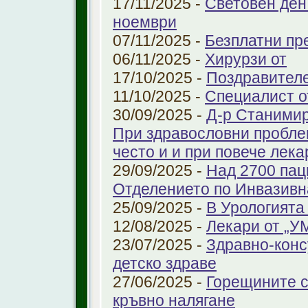
17/11/2025 -
Световен ден
ноември
07/11/2025 -
Безплатни пре
06/11/2025 -
Хирурзи от
17/10/2025 -
Поздравител
11/10/2025 -
Специалист о
30/09/2025 -
Д-р Станимир
При здравословни проблем
често и и при повече лека
29/09/2025 -
Над 2700 пац
Отделението по Инвазивн
25/09/2025 -
В Урологията
12/08/2025 -
Лекари от „У
23/07/2025 -
Здравно-конс
детско здраве
27/06/2025 -
Горещините с
кръвно налягане