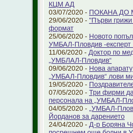
КЦМ АД
03/07/2020 -
ПОКАНА ДО
29/06/2020 -
"Първи грижи 
формат
25/06/2020 -
Новото попъл
УМБАЛ-Пловдив -експерт в
11/06/2020 -
Доктор по ме
„УМБЛАЛ-Пловдив“
09/06/2020 -
Нова апарату
„УМБАЛ-Пловдив“ лови ми
19/05/2020 -
Поздравител
07/05/2020 -
Три фирми да
персонала на „УМБАЛ-Пл
04/05/2020 -
„УМБАЛ-Пловд
Йорданов за дарението
24/04/2020 -
Д-р Боряна Ч
посрещнем още болни в 