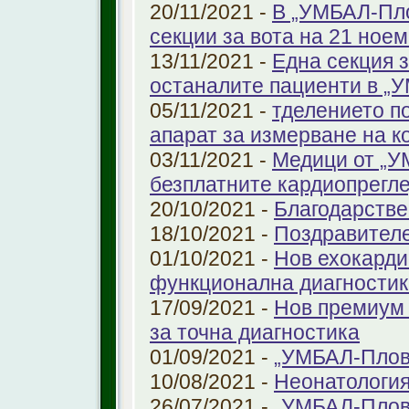
20/11/2021 -
В „УМБАЛ-Пло
секции за вота на 21 ноем
13/11/2021 -
Една секция з
останалите пациенти в „
05/11/2021 -
тделението по
апарат за измерване на к
03/11/2021 -
Медици от „У
безплатните кардиопрегле
20/10/2021 -
Благодарстве
18/10/2021 -
Поздравител
01/10/2021 -
Нов ехокарди
функционална диагностик
17/09/2021 -
Нов премиум 
за точна диагностика
01/09/2021 -
„УМБАЛ-Пловд
10/08/2021 -
Неонатология
26/07/2021 -
„УМБАЛ-Плов