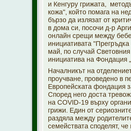
и Кенгуру грижата, метод
кожа", който помага на не
бързо да излязат от крити
в дома си, посочи д-р Арг
онлайн срещи между бебе
инициативата "Прегръдка 
май, по случай Световния
инициатива на Фондация 
Началникът на отделение
проучване, проведено в пе
Европейската фондация за
Според него доста тревож
на COVID-19 върху орган
грижи. Един от сериознит
раздяла между родителите
семействата споделят, че 