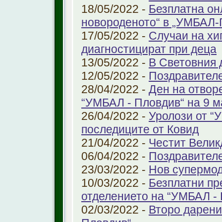
18/05/2022 -
Безплатна он
новороденото“ в „УМБАЛ-
17/05/2022 -
Случаи на хи
диагностицират при деца
13/05/2022 -
В Световния д
12/05/2022 -
Поздравител
28/04/2022 -
Ден на отвор
“УМБАЛ - Пловдив“ на 9 м
26/04/2022 -
Уролози от “
последиците от Ковид
21/04/2022 -
Честит Велик
06/04/2022 -
Поздравител
23/03/2022 -
Нов супермод
10/03/2022 -
Безплатни пр
отделението на “УМБАЛ -
02/03/2022 -
Второ дарени