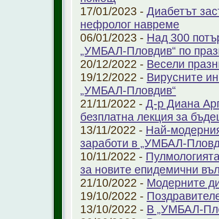
17/01/2023 -
Диабетът зас
нефролог навреме
06/01/2023 -
Над 300 потъ
„УМБАЛ-Пловдив“ по праз
20/12/2022 -
Весели празн
19/12/2022 -
Вирусните ин
„УМБАЛ-Пловдив“
21/11/2022 -
Д-р Диана Ар
безплатна лекция за бъд
13/11/2022 -
Най-модерния
заработи в „УМБАЛ-Пловд
10/11/2022 -
Пулмологията
за новите епидемични въ
21/10/2022 -
Модерните ди
19/10/2022 -
Поздравител
13/10/2022 -
В „УМБАЛ-Пл