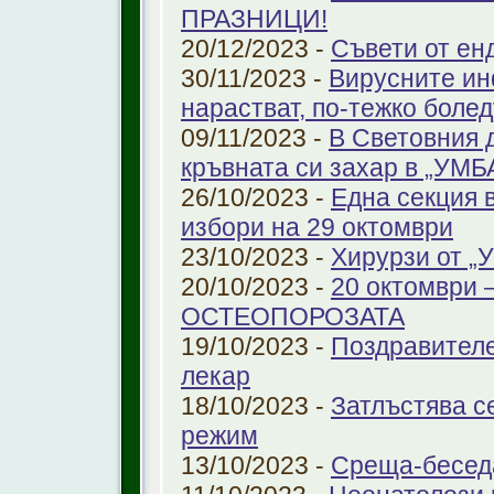
ПРАЗНИЦИ!
20/12/2023 -
Съвети от ен
30/11/2023 -
Вирусните ин
нарастват, по-тежко боле
09/11/2023 -
В Световния 
кръвната си захар в „УМ
26/10/2023 -
Една секция 
избори на 29 октомври
23/10/2023 -
Хирурзи от 
20/10/2023 -
20 октомври
ОСТЕОПОРОЗАТА
19/10/2023 -
Поздравителе
лекар
18/10/2023 -
Затлъстява с
режим
13/10/2023 -
Среща-беседа