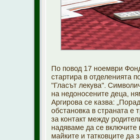
По повод 17 ноември Фон
стартира в отделенията п
"Гласът лекува". Символи
на недоносените деца, ня
Аргирова се казва: „Пора
обстановка в страната e 
за контакт между родител
надяваме да се включите 
майките и татковците да 