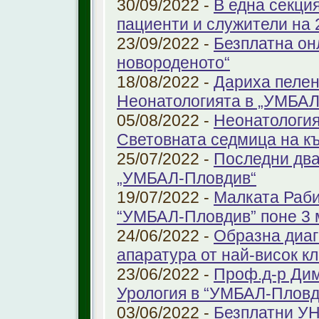
30/09/2022 -
В една секци
пациенти и служители на 
23/09/2022 -
Безплатна он
новороденото“
18/08/2022 -
Дариха пелен
Неонатологията в „УМБАЛ
05/08/2022 -
Неонатология
Световната седмица на к
25/07/2022 -
Последни два
„УМБАЛ-Пловдив“
19/07/2022 -
Малката Раби
“УМБАЛ-Пловдив” поне 3 
24/06/2022 -
Образна диаг
апаратура от най-висок к
23/06/2022 -
Проф.д-р Дим
Урология в “УМБАЛ-Пловд
03/06/2022 -
Безплатни УН