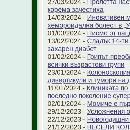
27/03/2024 -
Пролетта нас
корема зачестиха
14/03/2024 -
Иновативен м
хемороидална болест в 
01/03/2024 -
Писмо от пац
13/02/2024 -
Сладък 14-ти
захарен диабет
01/02/2024 -
Грипът преоб
всички възрастови групи
23/01/2024 -
Колоноскопият
дивертикули и тумори на 
11/01/2024 -
Клиниката по
последно поколение супе
02/01/2024 -
Момиче е пър
29/12/2023 -
Усложнения о
22/12/2023 -
Новогодишни
21/12/2023 -
ВЕСЕЛИ КО