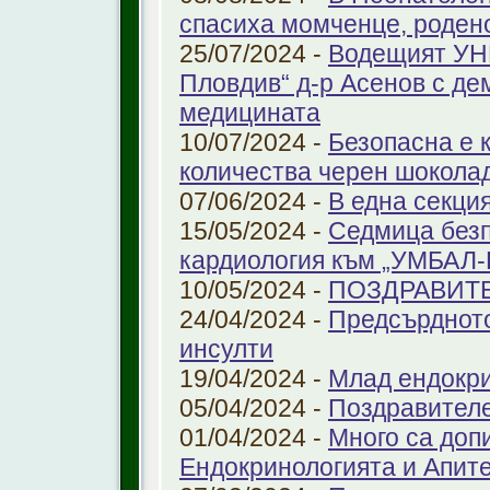
спасиха момченце, роден
25/07/2024 -
Водещият УНГ
Пловдив“ д-р Асенов с де
медицината
10/07/2024 -
Безопасна е 
количества черен шоколад
07/06/2024 -
В една секци
15/05/2024 -
Седмица безп
кардиология към „УМБАЛ
10/05/2024 -
ПОЗДРАВИТ
24/04/2024 -
Предсърдното
инсулти
19/04/2024 -
Млад ендокр
05/04/2024 -
Поздравителе
01/04/2024 -
Много са доп
Ендокринологията и Апит