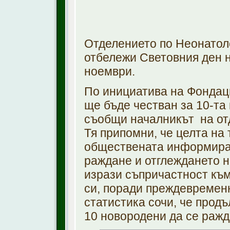
Отделението по Неонатол
отбележи Световния ден н
ноември.
По инициатива на Фондац
ще бъде честван за 10-та 
съобщи началникът на отд
Тя припомни, че целта на 
обществената информира
раждане и отглеждането н
изрази съпричастност към
си, поради преждевремен
статистика сочи, че прод
10 новородени да се раж