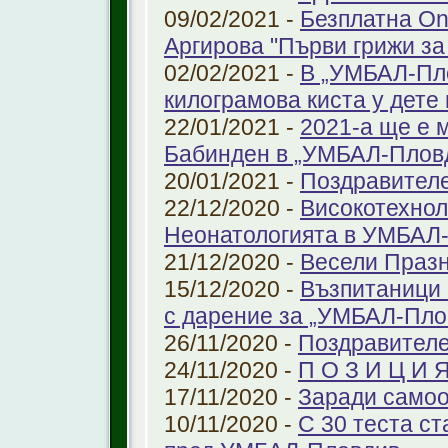
09/02/2021 -
Безплатна On
Аргирова "Първи грижи за
02/02/2021 -
В „УМБАЛ-Пло
килограмова киста у дете 
22/01/2021 -
2021-а ще е м
Бабинден в „УМБАЛ-Плов
20/01/2021 -
Поздравител
22/12/2020 -
Високотехнол
Неонатологията в УМБАЛ-
21/12/2020 -
Весели Праз
15/12/2020 -
Възпитаници 
с дарение за „УМБАЛ-Пло
26/11/2020 -
Поздравителе
24/11/2020 -
П О З И Ц И 
17/11/2020 -
Заради самоо
10/11/2020 -
С 30 теста с