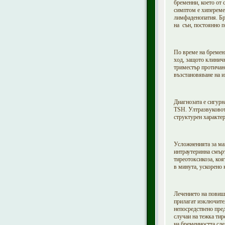
бременни, което от 
симптом е хиперемез
лимфаденопатия. Бре
на сън, постоянно 
По време на бремен
ход, защото клинич
триместър протичан
възстановяване на и
Диагнозата е сигурн
TSH
. Ултразвуково
структурен характер
Усложненията за ма
интраутеринна смърт
тиреотоксикоза, коя
в минута, ускорено 
Лечението на повиш
прилагат изключител
непосредствено пре
случаи на тежка тир
на бременността сле