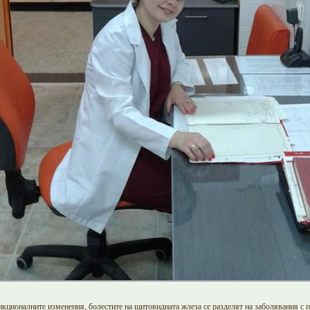
нкционалните изменения, болестите на щитовидната жлеза се разделят на заболявания с