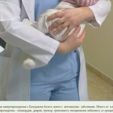
на хипертиреоидизъм е Базедовата болест, която е автоимунно заболяване. Много от кл
реоидизма - тахикардия, диария, тремор, тревожност, емоционална лабилност, се срещат