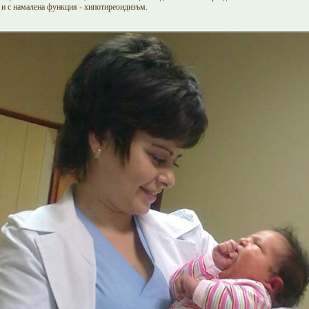
 и с намалена функция - хипотиреоидизъм.