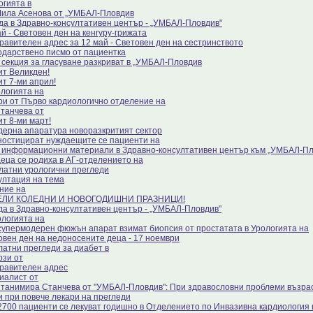
огията в
Мила Асенова от „УМБАЛ-Пловдив
да в Здравно-консултативен център - „УМБАЛ-Пловдив"
й - Световен ден на кенгуру-грижата
равителен адрес за 12 май - Световен ден на сестринството
одарствено писмо от пациентка
 секция за гласуване разкриват в „УМБАЛ-Пловдив
ит Великден!
ит 7-ми април!
ологията на
ри от Първо кардиологично отделение на
Станчева от
ит 8-ми март!
дерна апаратура новоразкритият сектор
ностицират нуждаещите се пациенти на
 информационни материали в Здравно-консултативен център към „УМБАЛ-П
деца се родиха в АГ-отделението на
латни урологични прегледи
ултация на тема
ние на
ЕЛИ КОЛЕДНИ И НОВОГОДИШНИ ПРАЗНИЦИ!
да в Здравно-консултативен център - „УМБАЛ-Пловдив"
ологията на
супермодерен фюжън апарат взимат биопсия от простатата в Урологията на
овен ден на недоносените деца - 17 ноември
латни прегледи за диабет в
рзи от
равителен адрес
иалист от
Станимира Станчева от "УМБАЛ-Пловдив": При здравословни проблеми възра
 и при повече лекари на прегледи
2700 пациенти се лекуват годишно в Отделението по Инвазивна кардиология 