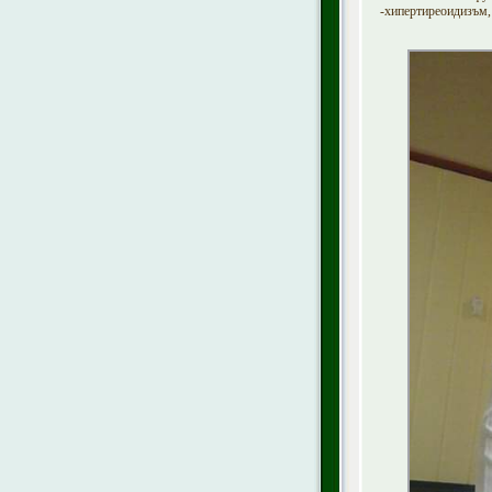
-хипертиреоидизъм,