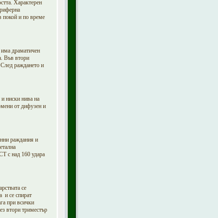
остта. Характерен
ериферна
в покой и по време
о има драматичен
. Във втори
 След раждането и
 и ниски нива на
омени от дифузен и
енни раждания и
етална
СТ с над 160 удара
рствата се
а и се спират
га при всички
рез втори триместър