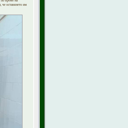
 по време на
 че оставянето им