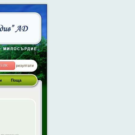
ТЕЛК
резултати
и
Поща