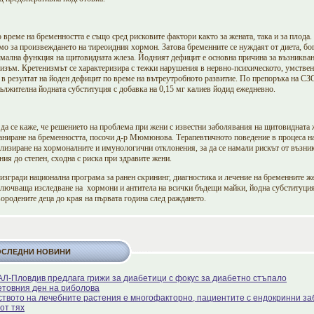
време на бременността е също сред рисковите фактори както за жената, така и за плода.
о за произвеждането на тиреоидния хормон. Затова бременните се нуждаят от диета, бог
рмална функция на щитовидната жлеза. Йодният дефицит е основна причина за възникван
изъм. Кретенизмът се характеризира с тежки нарушения в нервно-психическото, умствен
 в резултат на йоден дефицит по време на вътреутробното развитие. По препоръка на СЗ
дължителна йодната субституция с добавка на 0,15 мг калиев йодид ежедневно.
а се каже, че решението на проблема при жени с известни заболявания на щитовидната 
аниране на бременността, посочи д-р Мюмюнова. Терапевтичното поведение в процеса на
лизиране на хормоналните и имунологични отклонения, за да се намали рискът от възни
ия до степен, сходна с риска при здравите жени.
изгради национална програма за ранен скрининг, диагностика и лечение на бременните же
ключваща изследване на
хормони и антитела на всички бъдещи майки, йодна субституция
ородените деца до края на първата година след раждането.
ОСЛЕДНИ НОВИНИ
Л-Пловдив предлага грижи за диабетици с фокус за диабетно стъпало
етовния ден на риболова
ството на лечебните растения е многофакторно, пациентите с ендокринни за
от тях