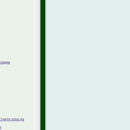
ловдив
стните хора да
в