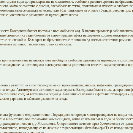
своя страна води до припокриване на симптомите, особено в ранните срокове на бременн
исът, който се съчетава с диария, отслабване на тегло, проксимална мускулна слабост, п
менната жена се оплаква от екзофталм (б.а.-изпъкване на очните ябълки), учестен пулс 
потене, увеличаване размерите на щитовидната жлеза.
ността Базедовата болест протича с вълнообразен ход. В първия триместър заболяванет
ните симптоми се задълбочават от стимулиращия ефект на хормона хорионгонадотропина
ето е по-спокойно. Към края на бременността е възможно да настъпи спонтанна ремисия.
мунната активност заболяването пак се обостря.
а при установяване на високи нива на общи и свободни фракции на тиреоидните хормони
то изследване на щитовидната жлеза установява различни по тежест и характеристика пр
.
йката в резултат на хипертиреоидизма са: прееклампсия, анемия, инфекции, преждеврем
 на плода. Автоимунната активност, характерна за Базедовата болест може да причини ф
то възниква след 24 гестационна седмица. Клинично се изявява с фетална тахикардия - Д
костно узряване и забавено развитие на плода.
ената функция е медикаментозно. Поради риск от вроден хипотиреоидизъм на плода лека
но внимателно, във възможни най-ниски дози, които се намаляват в хода на бременостт
ди раждането, посочи д-р Мюмюнова. Оперативното лечение през бременността се прила
еотоксикоза, неподдаваща се на лечение с тиреостатици и бета блокери.Тя се извършва п
д предоперативна подготовка.