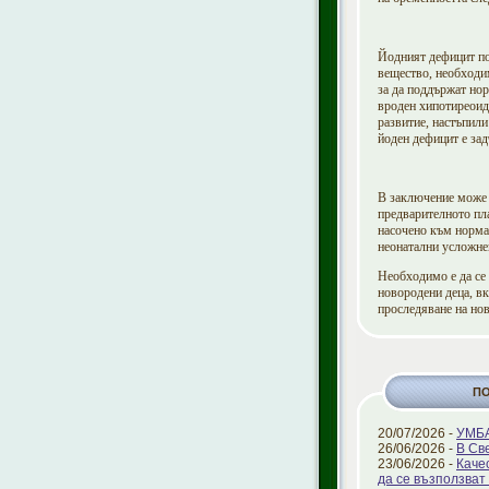
Йодният дефицит по 
вещество, необходим
за да поддържат но
вроден хипотиреоид
развитие, настъпили
йоден дефицит е за
В заключение може д
предварителното пл
насочено към норма
неонатални усложнен
Необходимо е да се 
новородени деца, в
проследяване на нов
П
20/07/2026 -
УМБА
26/06/2026 -
В Св
23/06/2026 -
Каче
да се възползват 