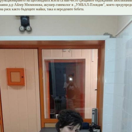
 функционирането на щитовидната жлеза са най-често срещаните ендокринни заболявания
 заяви д-р Айлер Мюмюнова, акушер-гинеколог в „УМБАЛ-Пловдив“, която предупреди,
 на риск както бъдещите майки, така и неродените бебета.