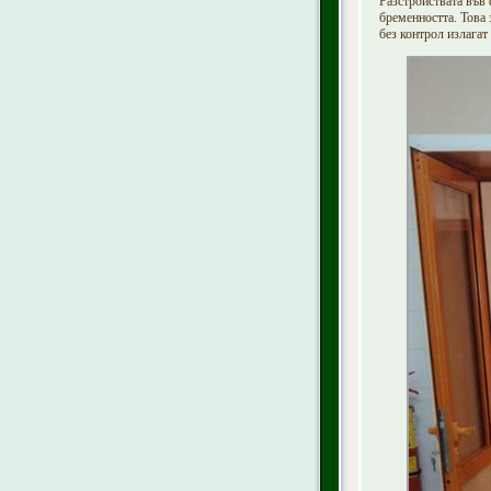
Разстройствата във
бременността. Това
без контрол излагат