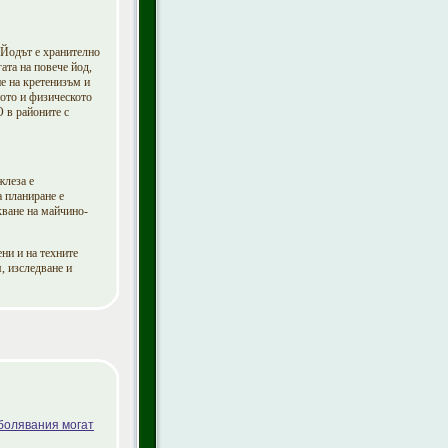
 Йодът е хранително
ата на повече йод,
е на кретенизъм и
ото и физическото
О в районите с
жлеза е
 планиране е
кване на майчино-
ни и на техните
, изследване и
болявания могат