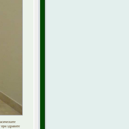
асическите
 при здравите