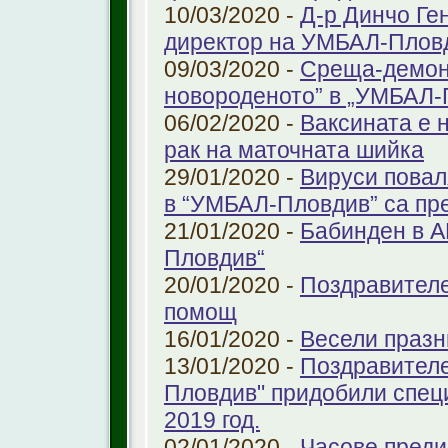
10/03/2020 -
Д-р Динчо Ге
директор на УМБАЛ-Плов
09/03/2020 -
Среща-демонс
новороденото” в „УМБАЛ-
06/02/2020 -
Ваксината е 
рак на маточната шийка
29/01/2020 -
Вируси повал
в “УМБАЛ-Пловдив” са пр
21/01/2020 -
Бабинден в А
Пловдив“
20/01/2020 -
Поздравителе
помощ
16/01/2020 -
Весели празн
13/01/2020 -
Поздравителе
Пловдив" придобили спец
2019 год.
02/01/2020 -
Часове преди