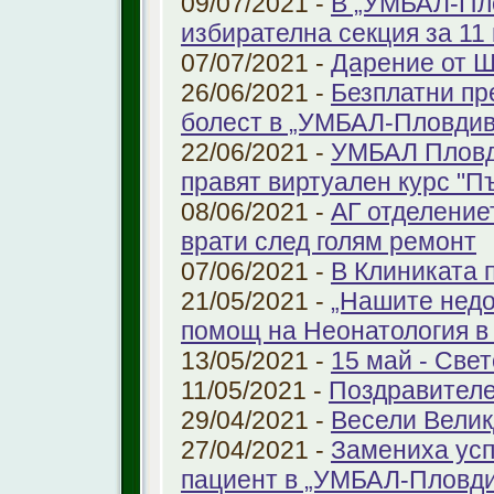
09/07/2021 -
В „УМБАЛ-Пло
избирателна секция за 11 
07/07/2021 -
Дарение от 
26/06/2021 -
Безплатни пр
болест в „УМБАЛ-Пловдив
22/06/2021 -
УМБАЛ Пловд
правят виртуален курс "П
08/06/2021 -
АГ отделение
врати след голям ремонт
07/06/2021 -
В Клиниката 
21/05/2021 -
„Нашите недо
помощ на Неонатология в
13/05/2021 -
15 май - Свет
11/05/2021 -
Поздравителе
29/04/2021 -
Весели Велик
27/04/2021 -
Замениха усп
пациент в „УМБАЛ-Пловди