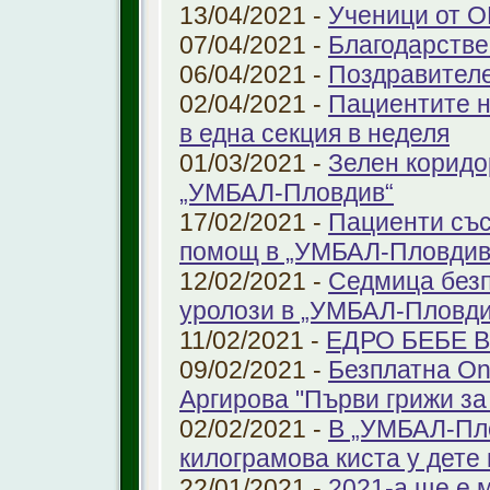
13/04/2021 -
Ученици от О
07/04/2021 -
Благодарстве
06/04/2021 -
Поздравител
02/04/2021 -
Пациентите н
в една секция в неделя
01/03/2021 -
Зелен коридо
„УМБАЛ-Пловдив“
17/02/2021 -
Пациенти със
помощ в „УМБАЛ-Пловдив
12/02/2021 -
Седмица безп
уролози в „УМБАЛ-Пловди
11/02/2021 -
ЕДРО БЕБЕ 
09/02/2021 -
Безплатна On
Аргирова "Първи грижи за
02/02/2021 -
В „УМБАЛ-Пло
килограмова киста у дете 
22/01/2021 -
2021-а ще е м