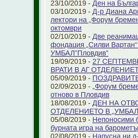
23/10/2019 -
Ден на Бълга
03/10/2019 -
Д-р Диана Ар
лектори на „Форум бремен
октомври
02/10/2019 -
Две реанимац
фондация „Силви Вартан“
УМБАЛ”Пловдив”
19/09/2019 -
27 СЕПТЕМВ
ВРАТИ В АГ ОТДЕЛЕНИЕ
05/09/2019 -
ПОЗДРАВИТЕЛ
02/09/2019 -
„Форум бреме
отново в Пловдив
18/08/2019 -
ДЕН НА ОТВ
ОТДЕЛЕНИЕТО В „УМБА
05/08/2019 -
Непоносими б
бурната игра на барометъ
02/08/2019 -
Напусна ни д