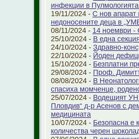
инфекции в Пулмологият
19/11/2024 -
С нов апарат
недоносените деца в „У
08/11/2024 -
14 ноември - 
25/10/2024 -
В една секци
24/10/2024 -
Здравно-конс
22/10/2024 -
Йоден дефиц
15/10/2024 -
Безплатни пр
29/08/2024 -
Проф. Димит
08/08/2024 -
В Неонатолог
спасиха момченце, роден
25/07/2024 -
Водещият УНГ
Пловдив“ д-р Асенов с де
медицината
10/07/2024 -
Безопасна е 
количества черен шоколад