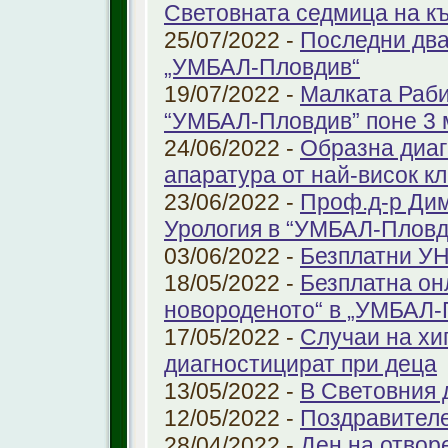
Световната седмица на к
25/07/2022 -
Последни два
„УМБАЛ-Пловдив“
19/07/2022 -
Малката Раби
“УМБАЛ-Пловдив” поне 3 
24/06/2022 -
Образна диаг
апаратура от най-висок к
23/06/2022 -
Проф.д-р Дим
Урология в “УМБАЛ-Пловд
03/06/2022 -
Безплатни УН
18/05/2022 -
Безплатна он
новороденото“ в „УМБАЛ-
17/05/2022 -
Случаи на хи
диагностицират при деца
13/05/2022 -
В Световния д
12/05/2022 -
Поздравител
28/04/2022 -
Ден на отвор