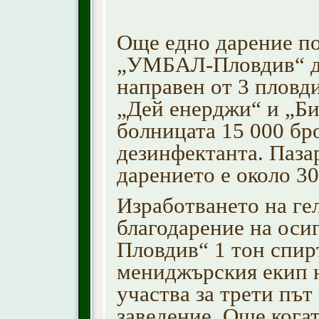
Още едно дарение по
„УМБАЛ-Пловдив“ дн
направен от 3 плов
„Дей енерджи“ и „Би
болницата 15 000 бр
дезинфектанта. Паза
дарението е около 30
Изработването на ге
благодарение на ос
Пловдив“ 1 тон спир
мениджърския екип 
участва за трети път
заведение. Още кога