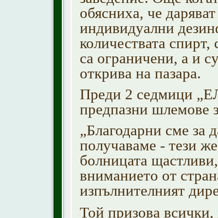
обясниха, че даряват
индивидуални дезинф
количествата спирт, 
са ограничени, а и с
открива на пазара.
Преди 2 седмици „Е
предпазни шлемове з
„Благодарни сме за д
получаваме - тези ж
болницата щастливи,
вниманието от стран
изпълнителният дире
Той призова всички,