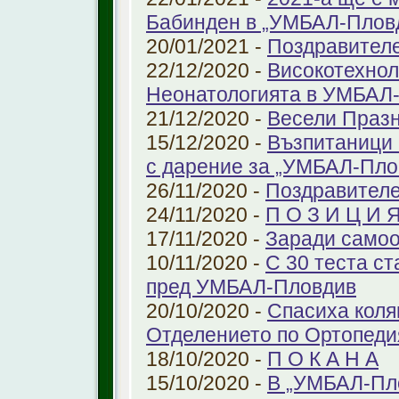
Бабинден в „УМБАЛ-Плов
20/01/2021 -
Поздравител
22/12/2020 -
Високотехнол
Неонатологията в УМБАЛ-
21/12/2020 -
Весели Праз
15/12/2020 -
Възпитаници 
с дарение за „УМБАЛ-Пло
26/11/2020 -
Поздравителе
24/11/2020 -
П О З И Ц И 
17/11/2020 -
Заради самоо
10/11/2020 -
С 30 теста с
пред УМБАЛ-Пловдив
20/10/2020 -
Спасиха коля
Отделението по Ортопеди
18/10/2020 -
П О К А Н А
15/10/2020 -
В „УМБАЛ-Пло