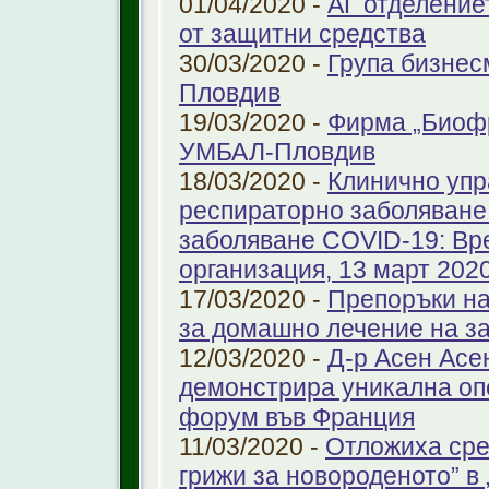
01/04/2020 -
АГ отделение
от защитни средства
30/03/2020 -
Група бизнес
Пловдив
19/03/2020 -
Фирма „Биоф
УМБАЛ-Пловдив
18/03/2020 -
Клинично упр
респираторно заболяване 
заболяване COVID-19: Вр
организация, 13 март 2020 
17/03/2020 -
Препоръки на
за домашно лечение на з
12/03/2020 -
Д-р Асен Ас
демонстрира уникална оп
форум във Франция
11/03/2020 -
Отложиха сре
грижи за новороденото” 