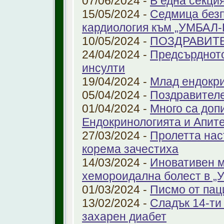
07/06/2024 -
В една секци
15/05/2024 -
Седмица безп
кардиология към „УМБАЛ
10/05/2024 -
ПОЗДРАВИТ
24/04/2024 -
Предсърдното
инсулти
19/04/2024 -
Млад ендокр
05/04/2024 -
Поздравителе
01/04/2024 -
Много са доп
Ендокринологията и Апит
27/03/2024 -
Пролетта нас
корема зачестиха
14/03/2024 -
Иновативен м
хемороидална болест в 
01/03/2024 -
Писмо от пац
13/02/2024 -
Сладък 14-ти
захарен диабет