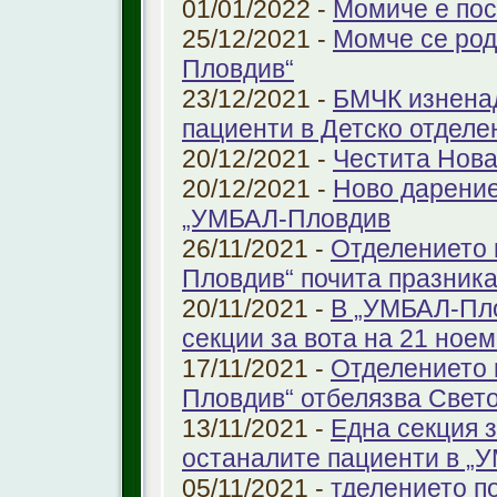
01/01/2022 -
Момиче е пос
25/12/2021 -
Момче се род
Пловдив“
23/12/2021 -
БМЧК изненад
пациенти в Детско отдел
20/12/2021 -
Честита Нова
20/12/2021 -
Ново дарение
„УМБАЛ-Пловдив
26/11/2021 -
Отделението 
Пловдив“ почита празника
20/11/2021 -
В „УМБАЛ-Пло
секции за вота на 21 ноем
17/11/2021 -
Отделението 
Пловдив“ отбелязва Свет
13/11/2021 -
Една секция з
останалите пациенти в „
05/11/2021 -
тделението по