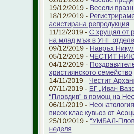
19/12/2019 -
Весели празн
18/12/2019 -
Регистрираме
aсистирана репродукция
11/12/2019 -
С хрущял от 
на млад мъж в УНГ отдел
09/12/2019 -
Навръх Нику
05/12/2019 -
ЧЕСТИТ НИК
04/12/2019 -
Поздравителе
християнското семейство
14/11/2019 -
Честит Архан
07/11/2019 -
ЕГ „Иван Ваз
“Пловдив” в помощ на Не
06/11/2019 -
Неонатология
висок клас кувьоз от Асоц
25/10/2019 -
“УМБАЛ-Пловд
неделя