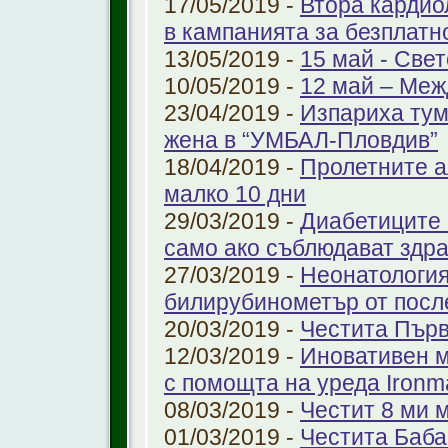
17/05/2019 -
Втора кардио
в кампанията за безплатн
13/05/2019 -
15 май - Свет
10/05/2019 -
12 май – Меж
23/04/2019 -
Изпариха тум
жена в “УМБАЛ-Пловдив”
18/04/2019 -
Пролетните а
малко 10 дни
29/03/2019 -
Диабетиците 
само ако съблюдават здр
27/03/2019 -
Неонатология
билирубинометър от посл
20/03/2019 -
Честита Пър
12/03/2019 -
Иновативен м
с помощта на уреда Ironm
08/03/2019 -
Честит 8 ми 
01/03/2019 -
Честита Баба