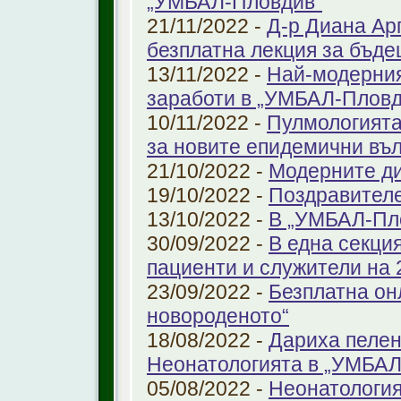
„УМБАЛ-Пловдив“
21/11/2022 -
Д-р Диана Ар
безплатна лекция за бъд
13/11/2022 -
Най-модерния
заработи в „УМБАЛ-Пловд
10/11/2022 -
Пулмологията
за новите епидемични въ
21/10/2022 -
Модерните ди
19/10/2022 -
Поздравител
13/10/2022 -
В „УМБАЛ-Пл
30/09/2022 -
В една секци
пациенти и служители на 
23/09/2022 -
Безплатна он
новороденото“
18/08/2022 -
Дариха пелен
Неонатологията в „УМБАЛ
05/08/2022 -
Неонатология