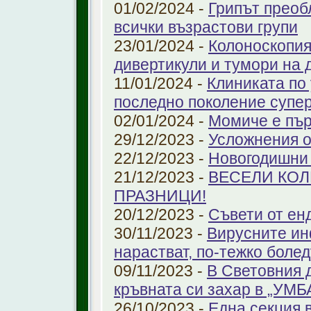
01/02/2024 -
Грипът преоб
всички възрастови групи
23/01/2024 -
Колоноскопият
дивертикули и тумори на 
11/01/2024 -
Клиниката по
последно поколение супе
02/01/2024 -
Момиче е пър
29/12/2023 -
Усложнения о
22/12/2023 -
Новогодишни
21/12/2023 -
ВЕСЕЛИ КО
ПРАЗНИЦИ!
20/12/2023 -
Съвети от ен
30/11/2023 -
Вирусните ин
нарастват, по-тежко боле
09/11/2023 -
В Световния 
кръвната си захар в „УМ
26/10/2023 -
Една секция 