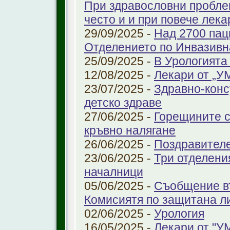
При здравословни проблем
често и и при повече лека
29/09/2025 -
Над 2700 пац
Отделението по Инвазивн
25/09/2025 -
В Урологията
12/08/2025 -
Лекари от „У
23/07/2025 -
Здравно-конс
детско здраве
27/06/2025 -
Горещините с
кръвно налягане
26/06/2025 -
Поздравител
23/06/2025 -
Три отделени
началници
05/06/2025 -
Съобщение въ
Комисиятя по защитана л
02/06/2025 -
Урология
16/05/2025 -
Лекари от "У