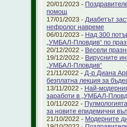
20/01/2023 -
Поздравителе
помощ
17/01/2023 -
Диабетът зас
нефролог навреме
06/01/2023 -
Над 300 потъ
„УМБАЛ-Пловдив“ по праз
20/12/2022 -
Весели празн
19/12/2022 -
Вирусните ин
„УМБАЛ-Пловдив“
21/11/2022 -
Д-р Диана Ар
безплатна лекция за бъд
13/11/2022 -
Най-модерния
заработи в „УМБАЛ-Пловд
10/11/2022 -
Пулмологията
за новите епидемични въ
21/10/2022 -
Модерните ди
19/10/2022 -
Поздравител