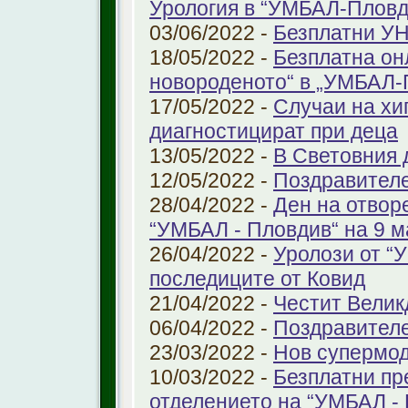
Урология в “УМБАЛ-Пловд
03/06/2022 -
Безплатни УН
18/05/2022 -
Безплатна он
новороденото“ в „УМБАЛ-
17/05/2022 -
Случаи на хи
диагностицират при деца
13/05/2022 -
В Световния д
12/05/2022 -
Поздравител
28/04/2022 -
Ден на отвор
“УМБАЛ - Пловдив“ на 9 м
26/04/2022 -
Уролози от “
последиците от Ковид
21/04/2022 -
Честит Велик
06/04/2022 -
Поздравител
23/03/2022 -
Нов супермод
10/03/2022 -
Безплатни пр
отделението на “УМБАЛ -