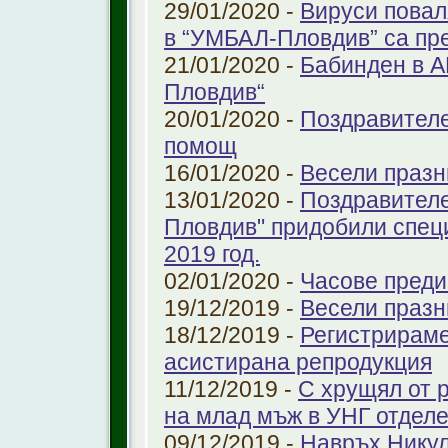
29/01/2020 -
Вируси повал
в “УМБАЛ-Пловдив” са пр
21/01/2020 -
Бабинден в А
Пловдив“
20/01/2020 -
Поздравителе
помощ
16/01/2020 -
Весели празн
13/01/2020 -
Поздравителе
Пловдив" придобили спец
2019 год.
02/01/2020 -
Часове преди
19/12/2019 -
Весели празн
18/12/2019 -
Регистрираме
aсистирана репродукция
11/12/2019 -
С хрущял от 
на млад мъж в УНГ отдел
09/12/2019 -
Навръх Нику