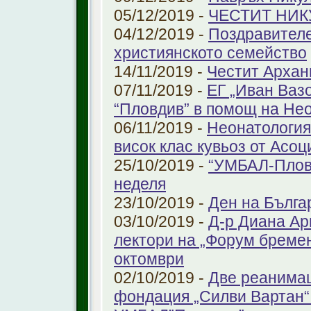
05/12/2019 -
ЧЕСТИТ НИК
04/12/2019 -
Поздравителе
християнското семейство
14/11/2019 -
Честит Архан
07/11/2019 -
ЕГ „Иван Ваз
“Пловдив” в помощ на Не
06/11/2019 -
Неонатология
висок клас кувьоз от Асоц
25/10/2019 -
“УМБАЛ-Пловд
неделя
23/10/2019 -
Ден на Бълга
03/10/2019 -
Д-р Диана Ар
лектори на „Форум бремен
октомври
02/10/2019 -
Две реанимац
фондация „Силви Вартан“