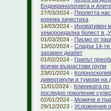
Ендокринологията и Апит
27/03/2024 -
Пролетта нас
корема зачестиха
14/03/2024 -
Иновативен м
хемороидална болест в 
01/03/2024 -
Писмо от пац
13/02/2024 -
Сладък 14-ти
захарен диабет
01/02/2024 -
Грипът преоб
всички възрастови групи
23/01/2024 -
Колоноскопият
дивертикули и тумори на 
11/01/2024 -
Клиниката по
последно поколение супе
02/01/2024 -
Момиче е пър
29/12/2023 -
Усложнения о