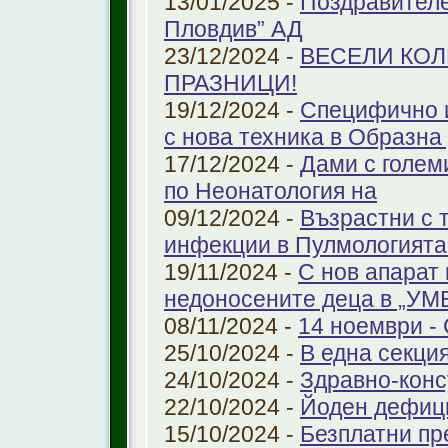
13/01/2025 -
Поздравителе
Пловдив” АД
23/12/2024 -
ВЕСЕЛИ КО
ПРАЗНИЦИ!
19/12/2024 -
Специфично 
с нова техника в Образна
17/12/2024 -
Дами с голем
по Неонатология на
09/12/2024 -
Възрастни с 
инфекции в Пулмологият
19/11/2024 -
С нов апарат
недоносените деца в „У
08/11/2024 -
14 ноември - 
25/10/2024 -
В една секци
24/10/2024 -
Здравно-конс
22/10/2024 -
Йоден дефиц
15/10/2024 -
Безплатни пр