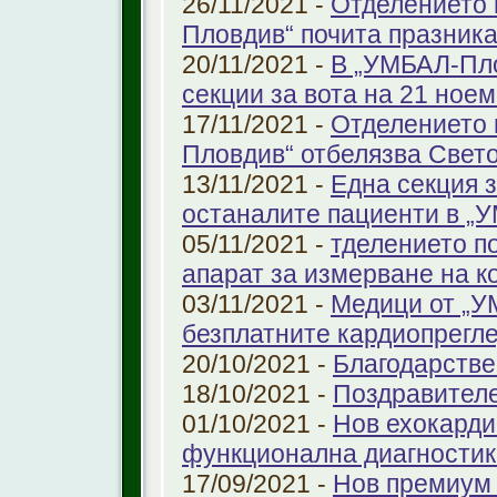
26/11/2021 -
Отделението 
Пловдив“ почита празника
20/11/2021 -
В „УМБАЛ-Пло
секции за вота на 21 ноем
17/11/2021 -
Отделението 
Пловдив“ отбелязва Свет
13/11/2021 -
Една секция з
останалите пациенти в „
05/11/2021 -
тделението по
апарат за измерване на к
03/11/2021 -
Медици от „У
безплатните кардиопрегле
20/10/2021 -
Благодарстве
18/10/2021 -
Поздравител
01/10/2021 -
Нов ехокарди
функционална диагностик
17/09/2021 -
Нов премиум 