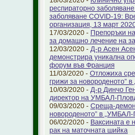
18/03/2020 -
Клинично упр
респираторно заболяване 
заболяване COVID-19: Вр
организация, 13 март 2020 
17/03/2020 -
Препоръки на
за домашно лечение на з
12/03/2020 -
Д-р Асен Ас
демонстрира уникална оп
форум във Франция
11/03/2020 -
Отложиха сре
грижи за новороденото” 
10/03/2020 -
Д-р Динчо Ге
директор на УМБАЛ-Плов
09/03/2020 -
Среща-демонс
новороденото” в „УМБАЛ-
06/02/2020 -
Ваксината е 
рак на маточната шийка