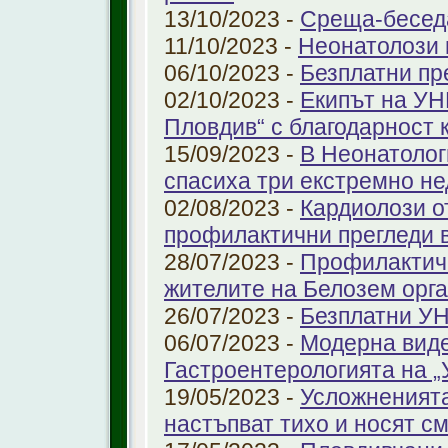
13/10/2023 -
Среща-беседа
11/10/2023 -
Неонатолози
06/10/2023 -
Безплатни пр
02/10/2023 -
Екипът на УН
Пловдив“ с благодарност 
15/09/2023 -
В Неонатолог
спасиха три екстремно н
02/08/2023 -
Кардиолози о
профилактични прегледи 
28/07/2023 -
Профилактичн
жителите на Белозем орг
26/07/2023 -
Безплатни УН
06/07/2023 -
Модерна виде
Гастроентерологията на 
19/05/2023 -
Усложненията
настъпват тихо и носят с