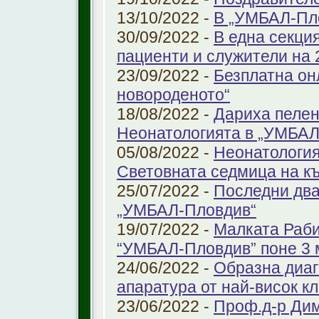
13/10/2022 -
В „УМБАЛ-Пл
30/09/2022 -
В една секци
пациенти и служители на 
23/09/2022 -
Безплатна он
новороденото“
18/08/2022 -
Дариха пелен
Неонатологията в „УМБАЛ
05/08/2022 -
Неонатология
Световната седмица на к
25/07/2022 -
Последни два
„УМБАЛ-Пловдив“
19/07/2022 -
Малката Раби
“УМБАЛ-Пловдив” поне 3 
24/06/2022 -
Образна диаг
апаратура от най-висок к
23/06/2022 -
Проф.д-р Дим