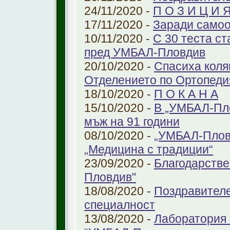
24/11/2020 -
П О З И Ц И 
17/11/2020 -
Заради самоо
10/11/2020 -
С 30 теста с
пред УМБАЛ-Пловдив
20/10/2020 -
Спасиха коля
Отделението по Ортопеди
18/10/2020 -
П О К А Н А
15/10/2020 -
В „УМБАЛ-Пло
мъж на 91 години
08/10/2020 -
„УМБАЛ-Пловд
„Медицина с традиции“
23/09/2020 -
Благодарстве
Пловдив"
18/08/2020 -
Поздравителе
специалност
13/08/2020 -
Лаборатория 