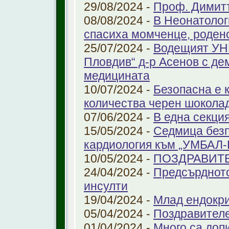
29/08/2024 -
Проф. Димит
08/08/2024 -
В Неонатолог
спасиха момченце, роден
25/07/2024 -
Водещият УНГ
Пловдив“ д-р Асенов с де
медицината
10/07/2024 -
Безопасна е 
количества черен шоколад
07/06/2024 -
В една секци
15/05/2024 -
Седмица безп
кардиология към „УМБАЛ
10/05/2024 -
ПОЗДРАВИТ
24/04/2024 -
Предсърдното
инсулти
19/04/2024 -
Млад ендокр
05/04/2024 -
Поздравителе
01/04/2024 -
Много са доп