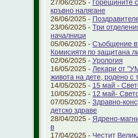
27/06/2025 -
Горещините с
кръвно налягане
26/06/2025 -
Поздравител
23/06/2025 -
Три отделени
началници
05/06/2025 -
Съобщение въ
Комисиятя по защитана л
02/06/2025 -
Урология
16/05/2025 -
Лекари от "У
живота на дете, родено с 
14/05/2025 -
15 май - Свет
10/05/2025 -
12 май- Свет
07/05/2025 -
Здравно-конс
детско здраве
28/04/2025 -
Ядрено-магни
в
17/04/2025 -
Честит Велик