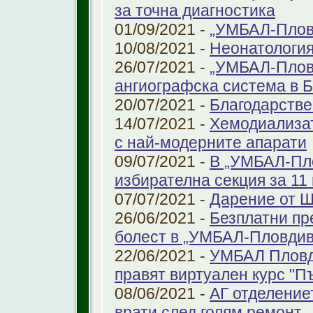
за точна диагностика
01/09/2021 -
„УМБАЛ-Пловд
10/08/2021 -
Неонатология
26/07/2021 -
„УМБАЛ-Плов
ангиографска система в 
20/07/2021 -
Благодарстве
14/07/2021 -
Хемодиализат
с най-модерните апарати
09/07/2021 -
В „УМБАЛ-Пло
избирателна секция за 11 
07/07/2021 -
Дарение от 
26/06/2021 -
Безплатни пр
болест в „УМБАЛ-Пловдив
22/06/2021 -
УМБАЛ Пловд
правят виртуален курс "П
08/06/2021 -
АГ отделение
врати след голям ремонт