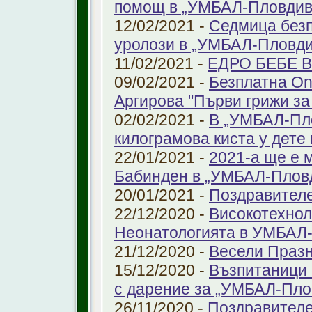
помощ в „УМБАЛ-Пловдив
12/02/2021 -
Седмица безп
уролози в „УМБАЛ-Пловди
11/02/2021 -
ЕДРО БЕБЕ 
09/02/2021 -
Безплатна On
Аргирова "Първи грижи за
02/02/2021 -
В „УМБАЛ-Пло
килограмова киста у дете 
22/01/2021 -
2021-а ще е м
Бабинден в „УМБАЛ-Плов
20/01/2021 -
Поздравител
22/12/2020 -
Високотехнол
Неонатологията в УМБАЛ-
21/12/2020 -
Весели Праз
15/12/2020 -
Възпитаници 
с дарение за „УМБАЛ-Пло
26/11/2020 -
Поздравителе