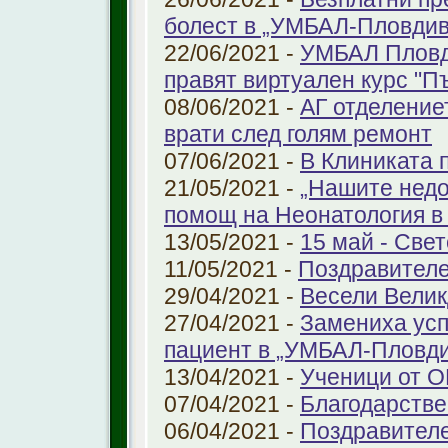
болест в „УМБАЛ-Пловдив
22/06/2021 -
УМБАЛ Пловд
правят виртуален курс "П
08/06/2021 -
АГ отделение
врати след голям ремонт
07/06/2021 -
В Клиниката 
21/05/2021 -
„Нашите недо
помощ на Неонатология в
13/05/2021 -
15 май - Свет
11/05/2021 -
Поздравителе
29/04/2021 -
Весели Велик
27/04/2021 -
Замениха усп
пациент в „УМБАЛ-Пловди
13/04/2021 -
Ученици от О
07/04/2021 -
Благодарстве
06/04/2021 -
Поздравител