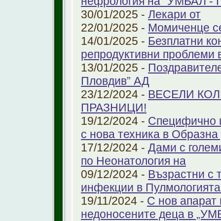
нефрология на "УМБАЛ - 
30/01/2025 -
Лекари от
22/01/2025 -
Момиченце се
14/01/2025 -
Безплатни ко
репродуктивни проблеми
13/01/2025 -
Поздравителе
Пловдив” АД
23/12/2024 -
ВЕСЕЛИ КО
ПРАЗНИЦИ!
19/12/2024 -
Специфично 
с нова техника в Образна
17/12/2024 -
Дами с голем
по Неонатология на
09/12/2024 -
Възрастни с 
инфекции в Пулмологият
19/11/2024 -
С нов апарат
недоносените деца в „У