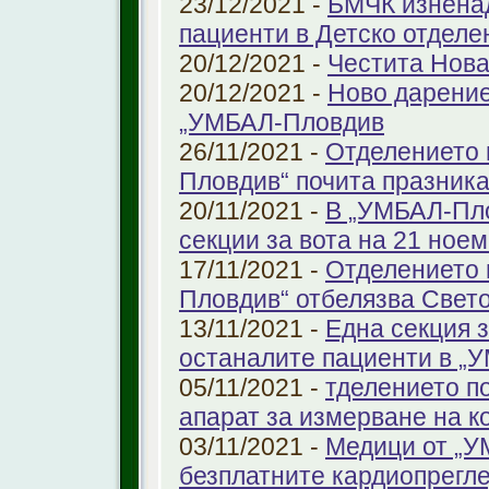
23/12/2021 -
БМЧК изненад
пациенти в Детско отдел
20/12/2021 -
Честита Нова
20/12/2021 -
Ново дарение
„УМБАЛ-Пловдив
26/11/2021 -
Отделението 
Пловдив“ почита празника
20/11/2021 -
В „УМБАЛ-Пло
секции за вота на 21 ноем
17/11/2021 -
Отделението 
Пловдив“ отбелязва Свет
13/11/2021 -
Една секция з
останалите пациенти в „
05/11/2021 -
тделението по
апарат за измерване на к
03/11/2021 -
Медици от „У
безплатните кардиопрегле