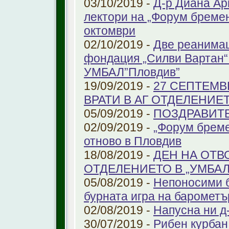
03/10/2019 -
Д-р Диана Ар
лектори на „Форум бремен
октомври
02/10/2019 -
Две реанимац
фондация „Силви Вартан“
УМБАЛ”Пловдив”
19/09/2019 -
27 СЕПТЕМВ
ВРАТИ В АГ ОТДЕЛЕНИЕ
05/09/2019 -
ПОЗДРАВИТЕЛ
02/09/2019 -
„Форум бреме
отново в Пловдив
18/08/2019 -
ДЕН НА ОТВ
ОТДЕЛЕНИЕТО В „УМБА
05/08/2019 -
Непоносими б
бурната игра на барометъ
02/08/2019 -
Напусна ни д
30/07/2019 -
Рибен курбан 