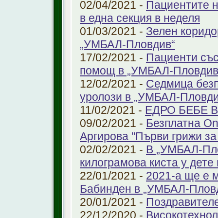
02/04/2021 -
Пациентите н
в една секция в неделя
01/03/2021 -
Зелен коридо
„УМБАЛ-Пловдив“
17/02/2021 -
Пациенти със
помощ в „УМБАЛ-Пловдив
12/02/2021 -
Седмица безп
уролози в „УМБАЛ-Пловди
11/02/2021 -
ЕДРО БЕБЕ 
09/02/2021 -
Безплатна On
Аргирова "Първи грижи за
02/02/2021 -
В „УМБАЛ-Пло
килограмова киста у дете 
22/01/2021 -
2021-а ще е м
Бабинден в „УМБАЛ-Плов
20/01/2021 -
Поздравител
22/12/2020 -
Високотехнол