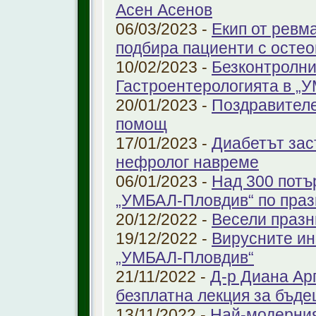
Асен Асенов
06/03/2023 -
Екип от ревм
подбира пациенти с остео
10/02/2023 -
Безконтролни
Гастроентерологията в „
20/01/2023 -
Поздравителе
помощ
17/01/2023 -
Диабетът зас
нефролог навреме
06/01/2023 -
Над 300 потъ
„УМБАЛ-Пловдив“ по праз
20/12/2022 -
Весели празн
19/12/2022 -
Вирусните ин
„УМБАЛ-Пловдив“
21/11/2022 -
Д-р Диана Ар
безплатна лекция за бъд
13/11/2022 -
Най-модерния