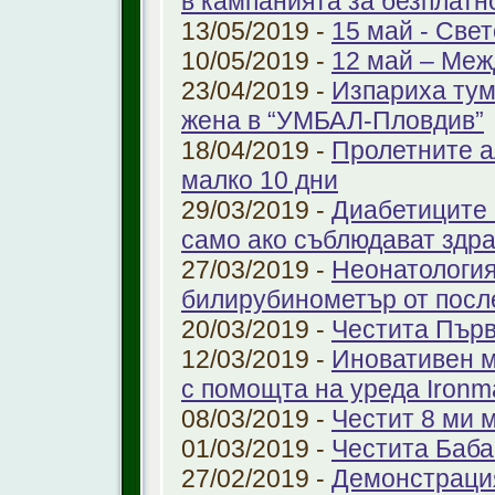
в кампанията за безплатн
13/05/2019 -
15 май - Свет
10/05/2019 -
12 май – Меж
23/04/2019 -
Изпариха тум
жена в “УМБАЛ-Пловдив”
18/04/2019 -
Пролетните а
малко 10 дни
29/03/2019 -
Диабетиците 
само ако съблюдават здр
27/03/2019 -
Неонатология
билирубинометър от посл
20/03/2019 -
Честита Пър
12/03/2019 -
Иновативен м
с помощта на уреда Ironm
08/03/2019 -
Честит 8 ми 
01/03/2019 -
Честита Баба
27/02/2019 -
Демонстрация