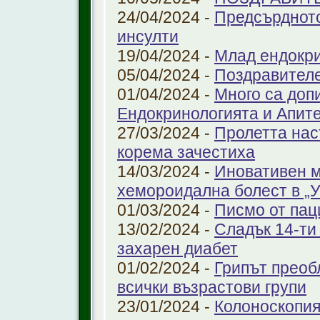
24/04/2024 -
Предсърдното
инсулти
19/04/2024 -
Млад ендокр
05/04/2024 -
Поздравителе
01/04/2024 -
Много са доп
Ендокринологията и Апит
27/03/2024 -
Пролетта нас
корема зачестиха
14/03/2024 -
Иновативен м
хемороидална болест в 
01/03/2024 -
Писмо от пац
13/02/2024 -
Сладък 14-ти
захарен диабет
01/02/2024 -
Грипът преоб
всички възрастови групи
23/01/2024 -
Колоноскопият