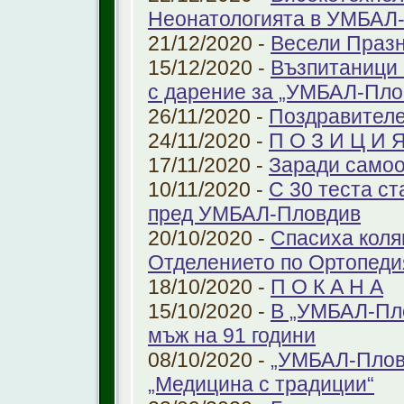
Неонатологията в УМБАЛ-
21/12/2020 -
Весели Праз
15/12/2020 -
Възпитаници 
с дарение за „УМБАЛ-Пло
26/11/2020 -
Поздравителе
24/11/2020 -
П О З И Ц И 
17/11/2020 -
Заради самоо
10/11/2020 -
С 30 теста с
пред УМБАЛ-Пловдив
20/10/2020 -
Спасиха коля
Отделението по Ортопеди
18/10/2020 -
П О К А Н А
15/10/2020 -
В „УМБАЛ-Пло
мъж на 91 години
08/10/2020 -
„УМБАЛ-Пловд
„Медицина с традиции“