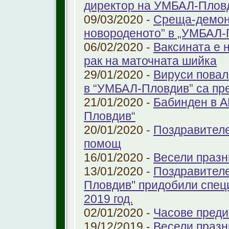
директор на УМБАЛ-Плов
09/03/2020 -
Среща-демонс
новороденото” в „УМБАЛ-
06/02/2020 -
Ваксината е 
рак на маточната шийка
29/01/2020 -
Вируси повал
в “УМБАЛ-Пловдив” са пр
21/01/2020 -
Бабинден в А
Пловдив“
20/01/2020 -
Поздравителе
помощ
16/01/2020 -
Весели празн
13/01/2020 -
Поздравителе
Пловдив" придобили спец
2019 год.
02/01/2020 -
Часове преди
19/12/2019 -
Весели празн