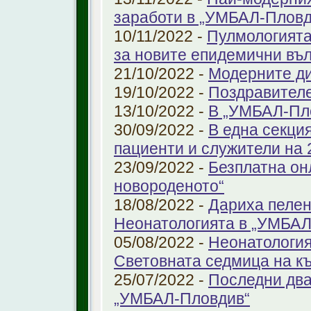
заработи в „УМБАЛ-Пловд
10/11/2022 -
Пулмологията
за новите епидемични въ
21/10/2022 -
Модерните ди
19/10/2022 -
Поздравител
13/10/2022 -
В „УМБАЛ-Пл
30/09/2022 -
В една секци
пациенти и служители на 
23/09/2022 -
Безплатна он
новороденото“
18/08/2022 -
Дариха пелен
Неонатологията в „УМБАЛ
05/08/2022 -
Неонатология
Световната седмица на к
25/07/2022 -
Последни два
„УМБАЛ-Пловдив“