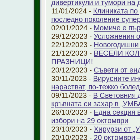
дивертикули и тумори на 
11/01/2024 -
Клиниката по
последно поколение супе
02/01/2024 -
Момиче е пър
29/12/2023 -
Усложнения о
22/12/2023 -
Новогодишни
21/12/2023 -
ВЕСЕЛИ КО
ПРАЗНИЦИ!
20/12/2023 -
Съвети от ен
30/11/2023 -
Вирусните ин
нарастват, по-тежко боле
09/11/2023 -
В Световния 
кръвната си захар в „УМ
26/10/2023 -
Една секция 
избори на 29 октомври
23/10/2023 -
Хирурзи от 
20/10/2023 -
20 октомври