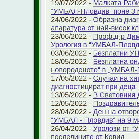
19/07/2022 -
Малката Раби
“УМБАЛ-Пловдив” поне 3 
24/06/2022 -
Образна диаг
апаратура от най-висок к
23/06/2022 -
Проф.д-р Дим
Урология в “УМБАЛ-Пловд
03/06/2022 -
Безплатни УН
18/05/2022 -
Безплатна он
новороденото“ в „УМБАЛ-
17/05/2022 -
Случаи на хи
диагностицират при деца
13/05/2022 -
В Световния д
12/05/2022 -
Поздравител
28/04/2022 -
Ден на отвор
“УМБАЛ - Пловдив“ на 9 м
26/04/2022 -
Уролози от “
последиците от Ковид