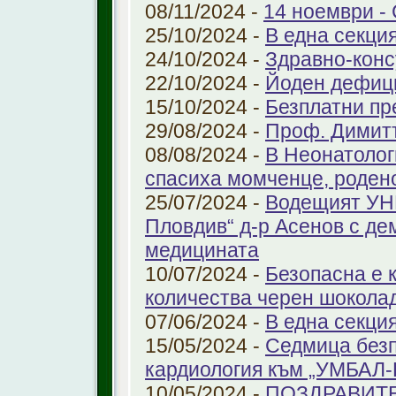
08/11/2024 -
14 ноември - 
25/10/2024 -
В една секци
24/10/2024 -
Здравно-конс
22/10/2024 -
Йоден дефиц
15/10/2024 -
Безплатни пр
29/08/2024 -
Проф. Димит
08/08/2024 -
В Неонатолог
спасиха момченце, роден
25/07/2024 -
Водещият УНГ
Пловдив“ д-р Асенов с де
медицината
10/07/2024 -
Безопасна е 
количества черен шоколад
07/06/2024 -
В една секци
15/05/2024 -
Седмица безп
кардиология към „УМБАЛ
10/05/2024 -
ПОЗДРАВИТ