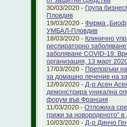
от защитни средства
30/03/2020 -
Група бизнес
Пловдив
19/03/2020 -
Фирма „Биоф
УМБАЛ-Пловдив
18/03/2020 -
Клинично упр
респираторно заболяване 
заболяване COVID-19: Вр
организация, 13 март 2020 
17/03/2020 -
Препоръки на
за домашно лечение на з
12/03/2020 -
Д-р Асен Ас
демонстрира уникална оп
форум във Франция
11/03/2020 -
Отложиха сре
грижи за новороденото” 
10/03/2020 -
Д-р Динчо Ге