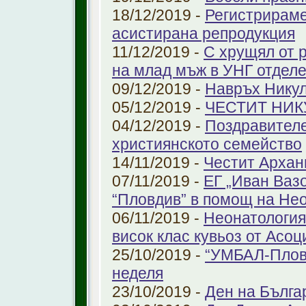
18/12/2019 -
Регистрираме
aсистирана репродукция
11/12/2019 -
С хрущял от 
на млад мъж в УНГ отдел
09/12/2019 -
Навръх Нику
05/12/2019 -
ЧЕСТИТ НИК
04/12/2019 -
Поздравителе
християнското семейство
14/11/2019 -
Честит Архан
07/11/2019 -
ЕГ „Иван Ваз
“Пловдив” в помощ на Не
06/11/2019 -
Неонатология
висок клас кувьоз от Асоц
25/10/2019 -
“УМБАЛ-Пловд
неделя
23/10/2019 -
Ден на Бълга