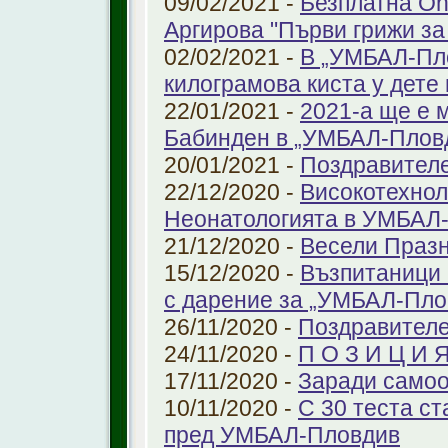
09/02/2021 -
Безплатна On
Аргирова "Първи грижи за
02/02/2021 -
В „УМБАЛ-Пло
килограмова киста у дете 
22/01/2021 -
2021-а ще е м
Бабинден в „УМБАЛ-Плов
20/01/2021 -
Поздравител
22/12/2020 -
Високотехнол
Неонатологията в УМБАЛ-
21/12/2020 -
Весели Праз
15/12/2020 -
Възпитаници 
с дарение за „УМБАЛ-Пло
26/11/2020 -
Поздравителе
24/11/2020 -
П О З И Ц И 
17/11/2020 -
Заради самоо
10/11/2020 -
С 30 теста с
пред УМБАЛ-Пловдив