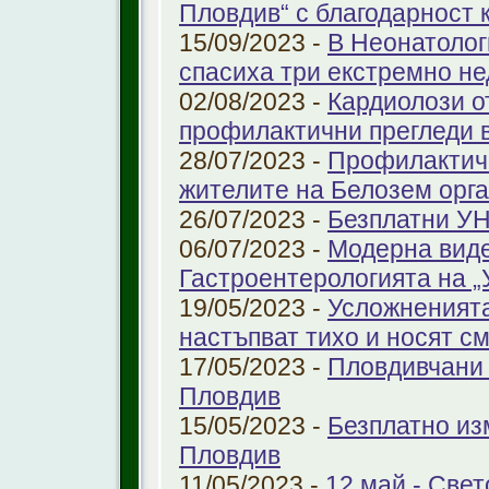
Пловдив“ с благодарност 
15/09/2023 -
В Неонатолог
спасиха три екстремно н
02/08/2023 -
Кардиолози о
профилактични прегледи 
28/07/2023 -
Профилактичн
жителите на Белозем орг
26/07/2023 -
Безплатни УН
06/07/2023 -
Модерна виде
Гастроентерологията на 
19/05/2023 -
Усложненията
настъпват тихо и носят с
17/05/2023 -
Пловдивчани 
Пловдив
15/05/2023 -
Безплатно из
Пловдив
11/05/2023 -
12 май - Свет