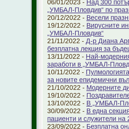
06/01/2023 -
Над 300 потъ
„УМБАЛ-Пловдив“ по праз
20/12/2022 -
Весели празн
19/12/2022 -
Вирусните ин
„УМБАЛ-Пловдив“
21/11/2022 -
Д-р Диана Ар
безплатна лекция за бъд
13/11/2022 -
Най-модерния
заработи в „УМБАЛ-Пловд
10/11/2022 -
Пулмологията
за новите епидемични въ
21/10/2022 -
Модерните ди
19/10/2022 -
Поздравител
13/10/2022 -
В „УМБАЛ-Пл
30/09/2022 -
В една секци
пациенти и служители на 
23/09/2022 -
Безплатна он