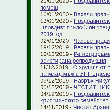
20/01/2020 -
Поздравителе
помощ
16/01/2020 -
Весели празн
13/01/2020 -
Поздравителе
Пловдив" придобили спец
2019 год.
02/01/2020 -
Часове преди
19/12/2019 -
Весели празн
18/12/2019 -
Регистрираме
aсистирана репродукция
11/12/2019 -
С хрущял от 
на млад мъж в УНГ отдел
09/12/2019 -
Навръх Нику
05/12/2019 -
ЧЕСТИТ НИК
04/12/2019 -
Поздравителе
християнското семейство
14/11/2019 -
Честит Архан