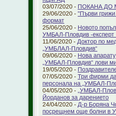
03/07/2020 -
ПОКАНА ДО
29/06/2020 -
"Първи грижи 
формат
25/06/2020 -
Новото попъл
УМБАЛ-Пловдив -експерт в
11/06/2020 -
Доктор по ме
„УМБЛАЛ-Пловдив“
09/06/2020 -
Нова апарату
„УМБАЛ-Пловдив“ лови ми
19/05/2020 -
Поздравител
07/05/2020 -
Три фирми да
персонала на „УМБАЛ-Пл
04/05/2020 -
„УМБАЛ-Пловд
Йорданов за дарението
24/04/2020 -
Д-р Боряна Ч
посрещнем още болни в 