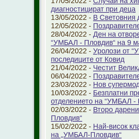
17/05/2022 -
Случаи на хи
диагностицират при деца
13/05/2022 -
В Световния д
12/05/2022 -
Поздравител
28/04/2022 -
Ден на отвор
“УМБАЛ - Пловдив“ на 9 м
26/04/2022 -
Уролози от “
последиците от Ковид
21/04/2022 -
Честит Велик
06/04/2022 -
Поздравител
23/03/2022 -
Нов супермод
10/03/2022 -
Безплатни пр
отделението на “УМБАЛ -
02/03/2022 -
Второ дарени
Пловдив“
15/02/2022 -
Най-висок кл
на „УМБАЛ-Пловдив“