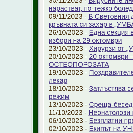
30/11/2023 -
Вирусните ин
нарастват, по-тежко боле
09/11/2023 -
В Световния 
кръвната си захар в „УМ
26/10/2023 -
Една секция 
избори на 29 октомври
23/10/2023 -
Хирурзи от 
20/10/2023 -
20 октомври
ОСТЕОПОРОЗАТА
19/10/2023 -
Поздравителе
лекар
18/10/2023 -
Затлъстява с
режим
13/10/2023 -
Среща-беседа
11/10/2023 -
Неонатолози
06/10/2023 -
Безплатни пр
02/10/2023 -
Екипът на УН