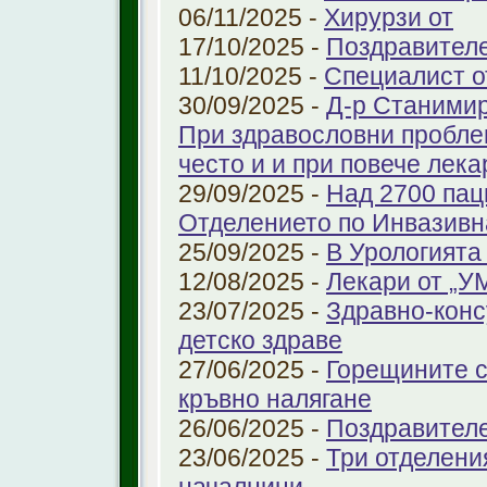
06/11/2025 -
Хирурзи от
17/10/2025 -
Поздравител
11/10/2025 -
Специалист о
30/09/2025 -
Д-р Станимир
При здравословни проблем
често и и при повече лека
29/09/2025 -
Над 2700 пац
Отделението по Инвазивн
25/09/2025 -
В Урологията
12/08/2025 -
Лекари от „У
23/07/2025 -
Здравно-конс
детско здраве
27/06/2025 -
Горещините с
кръвно налягане
26/06/2025 -
Поздравител
23/06/2025 -
Три отделени