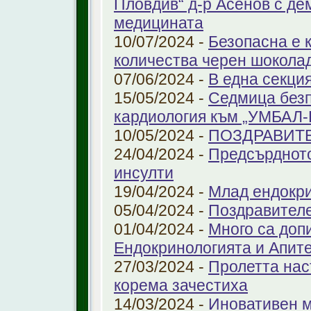
Пловдив“ д-р Асенов с де
медицината
10/07/2024 -
Безопасна е 
количества черен шоколад
07/06/2024 -
В една секци
15/05/2024 -
Седмица безп
кардиология към „УМБАЛ
10/05/2024 -
ПОЗДРАВИТ
24/04/2024 -
Предсърдното
инсулти
19/04/2024 -
Млад ендокр
05/04/2024 -
Поздравителе
01/04/2024 -
Много са доп
Ендокринологията и Апит
27/03/2024 -
Пролетта нас
корема зачестиха
14/03/2024 -
Иновативен м