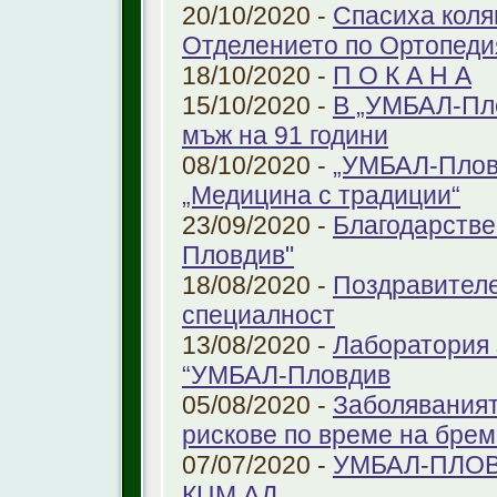
20/10/2020 -
Спасиха коля
Отделението по Ортопеди
18/10/2020 -
П О К А Н А
15/10/2020 -
В „УМБАЛ-Пло
мъж на 91 години
08/10/2020 -
„УМБАЛ-Пловд
„Медицина с традиции“
23/09/2020 -
Благодарстве
Пловдив"
18/08/2020 -
Поздравителе
специалност
13/08/2020 -
Лаборатория 
“УМБАЛ-Пловдив
05/08/2020 -
Заболяваният
рискове по време на бре
07/07/2020 -
УМБАЛ-ПЛОВ
КЦМ АД