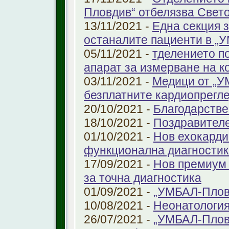
Пловдив“ отбелязва Свет
13/11/2021 -
Една секция з
останалите пациенти в „
05/11/2021 -
тделението по
апарат за измерване на к
03/11/2021 -
Медици от „У
безплатните кардиопрегле
20/10/2021 -
Благодарстве
18/10/2021 -
Поздравител
01/10/2021 -
Нов ехокарди
функционална диагностик
17/09/2021 -
Нов премиум 
за точна диагностика
01/09/2021 -
„УМБАЛ-Пловд
10/08/2021 -
Неонатология
26/07/2021 -
„УМБАЛ-Плов