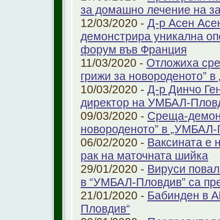
за домашно лечение на з
12/03/2020 -
Д-р Асен Ас
демонстрира уникална оп
форум във Франция
11/03/2020 -
Отложиха сре
грижи за новороденото” 
10/03/2020 -
Д-р Динчо Ге
директор на УМБАЛ-Плов
09/03/2020 -
Среща-демонс
новороденото” в „УМБАЛ-
06/02/2020 -
Ваксината е 
рак на маточната шийка
29/01/2020 -
Вируси повал
в “УМБАЛ-Пловдив” са пр
21/01/2020 -
Бабинден в А
Пловдив“