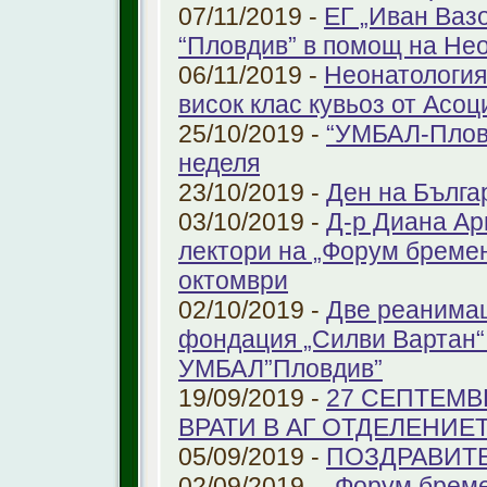
07/11/2019 -
ЕГ „Иван Ваз
“Пловдив” в помощ на Не
06/11/2019 -
Неонатология
висок клас кувьоз от Асоц
25/10/2019 -
“УМБАЛ-Пловд
неделя
23/10/2019 -
Ден на Бълга
03/10/2019 -
Д-р Диана Ар
лектори на „Форум бремен
октомври
02/10/2019 -
Две реанимац
фондация „Силви Вартан“
УМБАЛ”Пловдив”
19/09/2019 -
27 СЕПТЕМВ
ВРАТИ В АГ ОТДЕЛЕНИЕ
05/09/2019 -
ПОЗДРАВИТЕЛ
02/09/2019 -
„Форум бреме