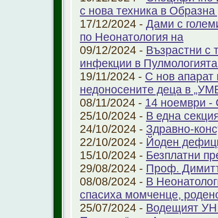
с нова техника в Образна
17/12/2024 -
Дами с голем
по Неонатология на
09/12/2024 -
Възрастни с 
инфекции в Пулмологият
19/11/2024 -
С нов апарат
недоносените деца в „У
08/11/2024 -
14 ноември - 
25/10/2024 -
В една секци
24/10/2024 -
Здравно-конс
22/10/2024 -
Йоден дефиц
15/10/2024 -
Безплатни пр
29/08/2024 -
Проф. Димит
08/08/2024 -
В Неонатолог
спасиха момченце, роден
25/07/2024 -
Водещият УНГ