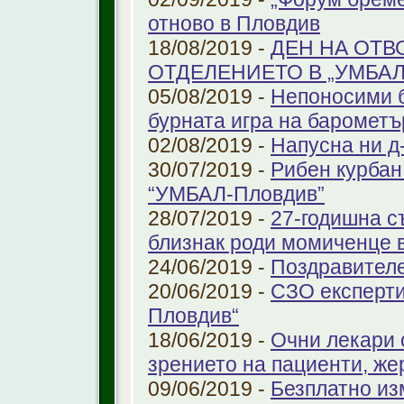
отново в Пловдив
18/08/2019 -
ДЕН НА ОТВ
ОТДЕЛЕНИЕТО В „УМБА
05/08/2019 -
Непоносими б
бурната игра на барометъ
02/08/2019 -
Напусна ни д
30/07/2019 -
Рибен курбан 
“УМБАЛ-Пловдив”
28/07/2019 -
27-годишна с
близнак роди момиченце 
24/06/2019 -
Поздравителе
20/06/2019 -
СЗО експерти
Пловдив“
18/06/2019 -
Очни лекари 
зрението на пациенти, же
09/06/2019 -
Безплатно из