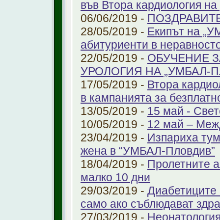
във Втора кардиология н
06/06/2019 -
ПОЗДРАВИТ
28/05/2019 -
Екипът на „У
абитуриенти в неравност
22/05/2019 -
ОБУЧЕНИЕ З
УРОЛОГИЯ НА „УМБАЛ-
17/05/2019 -
Втора кардио
в кампанията за безплатн
13/05/2019 -
15 май - Свет
10/05/2019 -
12 май – Меж
23/04/2019 -
Изпариха тум
жена в “УМБАЛ-Пловдив”
18/04/2019 -
Пролетните а
малко 10 дни
29/03/2019 -
Диабетиците 
само ако съблюдават здр
27/03/2019 -
Неонатология