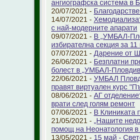
ангиографска система в 
20/07/2021 -
Благодарстве
14/07/2021 -
Хемодиализат
с най-модерните апарати
09/07/2021 -
В „УМБАЛ-Пло
избирателна секция за 11 
07/07/2021 -
Дарение от 
26/06/2021 -
Безплатни пр
болест в „УМБАЛ-Пловдив
22/06/2021 -
УМБАЛ Пловд
правят виртуален курс "П
08/06/2021 -
АГ отделение
врати след голям ремонт
07/06/2021 -
В Клиниката 
21/05/2021 -
„Нашите недо
помощ на Неонатология в
13/05/2021 -
15 май - Свет