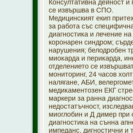
Консултативна дейност и 
се извършва в СПО.
Медицинският екип прите
за работа със специфична
диагностика и лечение на
коронарен синдром; сърд
нарушения; белодробен т
миокарда и перикарда, ин
отделението се извършват
мониторинг, 24 часов хол
налягане, АБИ, велергоме
медикаментозен ЕКГ стрес
маркери за ранна диагнос
недостатъчност, изследва
миоглобин и Д димер при 
диагностика на сънна апн
импеданс, дигностични и 