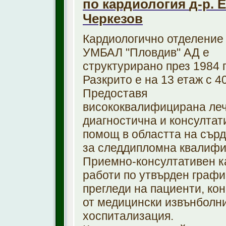
по кардиология
д-р. 
Черкезов
Кардиологично отделение
УМБАЛ "Пловдив" АД е
структурирано през 1984 г
Разкрито е на 13 етаж с 40
Предоставя
висококвалифицирана ле
диагностична и консултат
помощ в областта на сърд
за следдипломна квалифи
Приемно-консултативен к
работи по утвърден графи
прегледи на пациенти, ко
от медицински извънболни
хоспитализация.