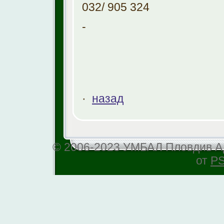
032/ 905 324
-
·
назад
© 2006-2023 УМБАЛ Пловдив АД
от
PS